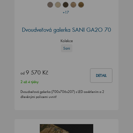
+17
Dvoudveřová galerka SANI GA2O 70
Kolekce
Sani
9 570 Kč
od
DETAIL
2 až 4 týdny
Dvoudveřová galerka (700x706x207) s LED osvětlením a 2
dřevěnými policemi uvnitř