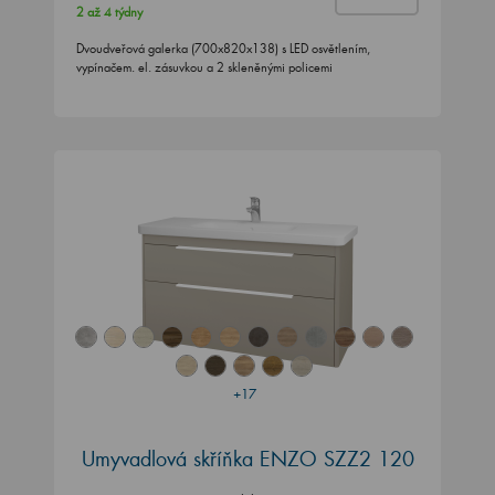
2 až 4 týdny
Dvoudveřová galerka (700x820x138) s LED osvětlením,
vypínačem. el. zásuvkou a 2 skleněnými policemi
+17
Umyvadlová skříňka ENZO SZZ2 120