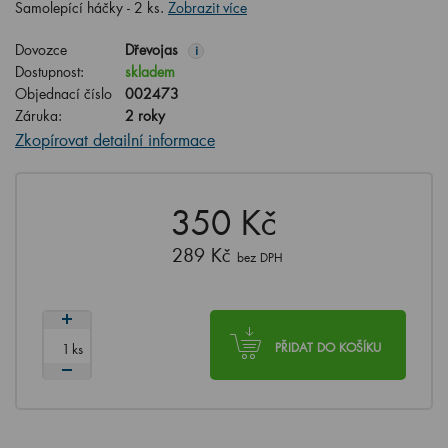
Samolepící háčky - 2 ks.
Zobrazit více
Dovozce
Dřevojas
i
Dostupnost:
skladem
Objednací číslo
002473
Záruka:
2 roky
Zkopírovat detailní informace
350 Kč
289 Kč
bez DPH
ks
PŘIDAT DO KOŠÍKU