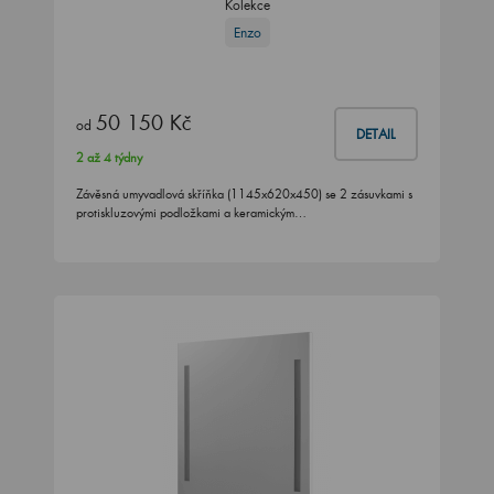
Kolekce
Enzo
50 150 Kč
od
DETAIL
2 až 4 týdny
Závěsná umyvadlová skříňka (1145x620x450) se 2 zásuvkami s
protiskluzovými podložkami a keramickým…