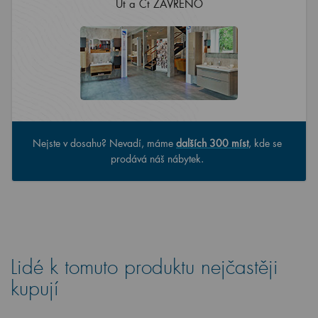
Út a Čt ZAVŘENO
Nejste v dosahu? Nevadí, máme
dalších 300 míst
, kde se
prodává náš nábytek.
Lidé k tomuto produktu nejčastěji
kupují