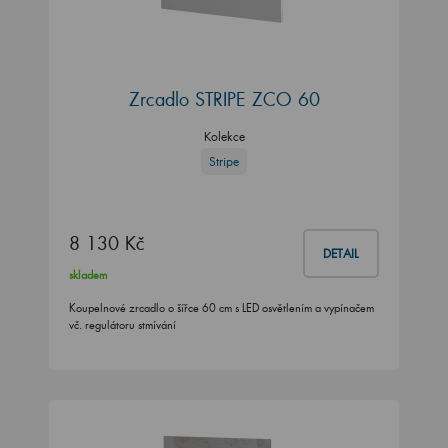
Zrcadlo STRIPE ZCO 60
Kolekce
Stripe
8 130 Kč
DETAIL
skladem
Koupelnové zrcadlo o šířce 60 cm s LED osvětlením a vypínačem
vč. regulátoru stmívání