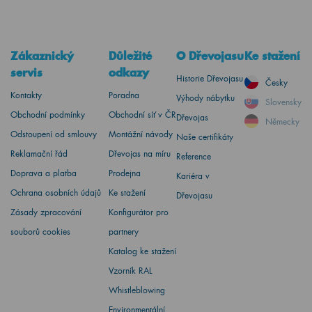
Zákaznický
Důležité
O Dřevojasu
Ke stažení
servis
odkazy
Historie Dřevojasu
Česky
Kontakty
Poradna
Výhody nábytku
Slovensky
Obchodní podmínky
Obchodní síť v ČR
Dřevojas
Německy
Odstoupení od smlouvy
Montážní návody
Naše certifikáty
Reklamační řád
Dřevojas na míru
Reference
Doprava a platba
Prodejna
Kariéra v
Ochrana osobních údajů
Ke stažení
Dřevojasu
Zásady zpracování
Konfigurátor pro
souborů cookies
partnery
Katalog ke stažení
Vzorník RAL
Whistleblowing
Environmentální