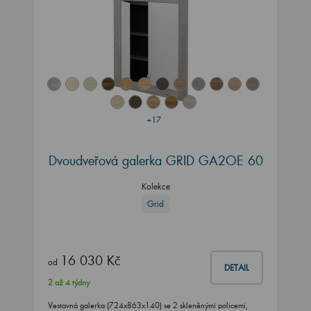
+17
Dvoudveřová galerka GRID GA2OE 60
Kolekce
Grid
16 030 Kč
od
DETAIL
2 až 4 týdny
Vestavná galerka (724x863x140) se 2 skleněnými policemi,