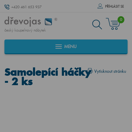
PŘÍHLÁSIT SE
+420 461 653 937
0
český koupelnový nábytek
MENU
Samolepící háčky
Vytisknout stránku
- 2 ks