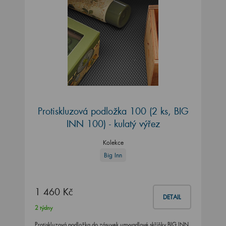
Protiskluzová podložka 100 (2 ks, BIG
INN 100) - kulatý výřez
Kolekce
Big Inn
1 460 Kč
DETAIL
2 týdny
Protiskluzová podložka do zásuvek umyvadlové skříňky BIG INN