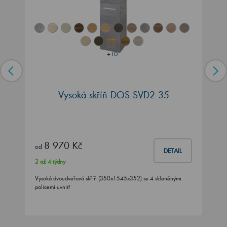
+10
Vysoká skříň DOS SVD2 35
8 970 Kč
od
DETAIL
2 až 4 týdny
Vysoká dvoudveřová skříň (350x1545x352) se 4 skleněnými
policemi uvnitř