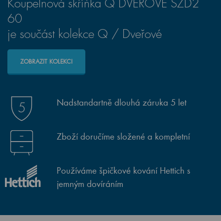
Koupelnová skříňka Q DVEŘOVÉ SZD2
60
je součást kolekce Q / Dveřové
ZOBRAZIT KOLEKCI
Nadstandartně dlouhá záruka 5 let
Zboží doručíme složené a kompletní
Používáme špičkové kování Hettich s
jemným dovíráním