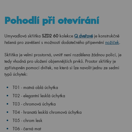
Pohodlí při otevírání
Umyvadlová skříňka
SZD2 60
kolekce
Q dveřové
je konstrukčně
řešená pro zavěšení s možností dodatečného připevnění
nožiček
.
Skříňka je velmi prostorná, uvnitř není rozdělena žádnou policí, je
tedy vhodná pro uložení objemnějších prvků. Prostor skříňky je
zpřístupněn pomocí dvířek, na která si lze navolit jednu ze sedmi
typů úchytek:
T01 - matná oblá úchytka
T02 - elegantní lesklá úchytka
T03 - chromová úchytka
T04 - hranatá lesklá chromová úchytka
T05 - chrom lesk
T06 - černá mat