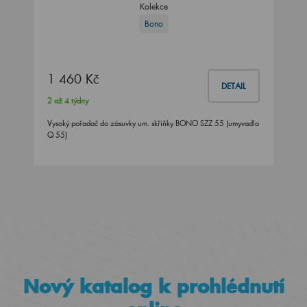
Kolekce
Bono
1 460 Kč
DETAIL
2 až 4 týdny
Vysoký pořadač do zásuvky um. skříňky BONO SZZ 55 (umyvadlo
Q 55)
Nový katalog k prohlédnutí