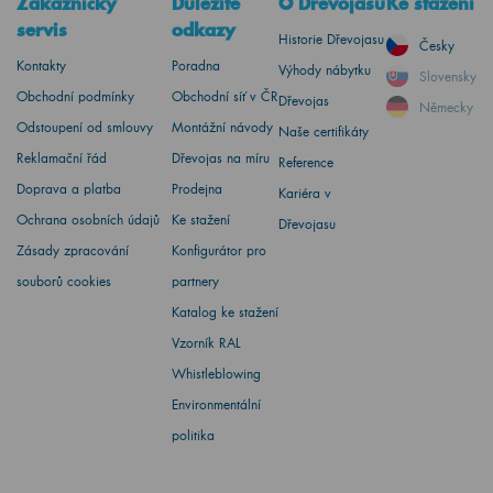
Zákaznický
Důležité
O Dřevojasu
Ke stažení
servis
odkazy
Historie Dřevojasu
Česky
Kontakty
Poradna
Výhody nábytku
Slovensky
Obchodní podmínky
Obchodní síť v ČR
Dřevojas
Německy
Odstoupení od smlouvy
Montážní návody
Naše certifikáty
Reklamační řád
Dřevojas na míru
Reference
Doprava a platba
Prodejna
Kariéra v
Ochrana osobních údajů
Ke stažení
Dřevojasu
Zásady zpracování
Konfigurátor pro
souborů cookies
partnery
Katalog ke stažení
Vzorník RAL
Whistleblowing
Environmentální
politika