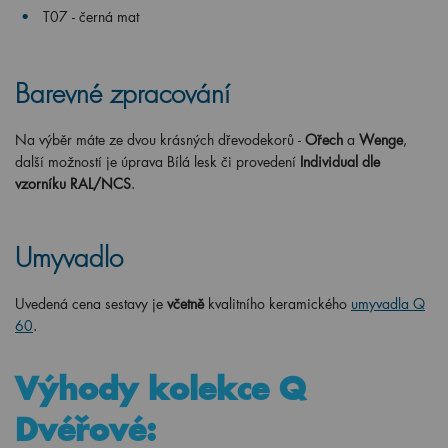
T07 - černá mat
Barevné zpracování
Na výběr máte ze dvou krásných dřevodekorů -
Ořech
a
Wenge
,
další možností je úprava Bílá lesk či provedení
Individual dle
vzorníku RAL/NCS
.
Umyvadlo
Uvedená cena sestavy je
včetně
kvalitního keramického
umyvadla Q
60
.
Výhody kolekce Q
Dvéřové: