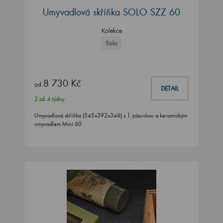
Umyvadlová skříňka SOLO SZZ 60
Kolekce
Solo
8 730 Kč
od
DETAIL
2 až 4 týdny
Umyvadlová skříňka (545x392x346) s 1 zásuvkou a keramickým
umyvadlem Mini 60