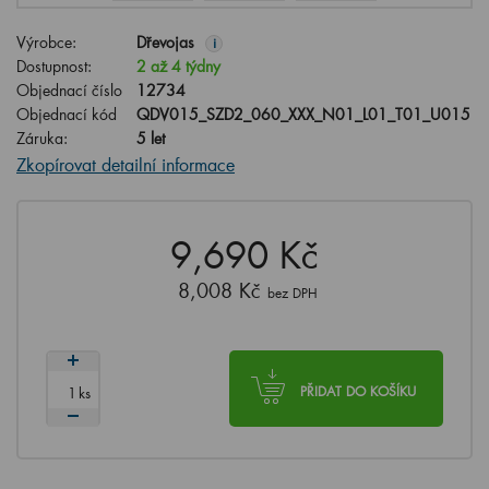
Výrobce:
Dřevojas
i
Dostupnost:
2 až 4 týdny
Objednací číslo
12734
Objednací kód
QDV015_SZD2_060_XXX_N01_L01_T01_U015
Záruka:
5 let
Zkopírovat detailní informace
9,690 Kč
8,008 Kč
bez DPH
ks
PŘIDAT DO KOŠÍKU