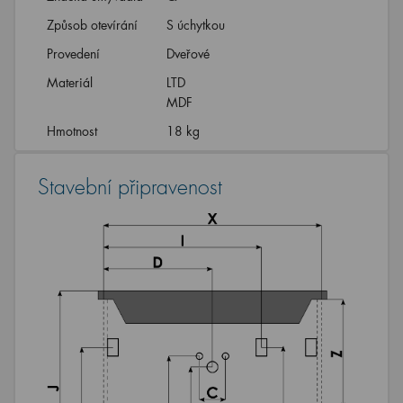
Způsob otevírání
S úchytkou
Provedení
Dveřové
Materiál
LTD
MDF
Hmotnost
18 kg
Stavební připravenost