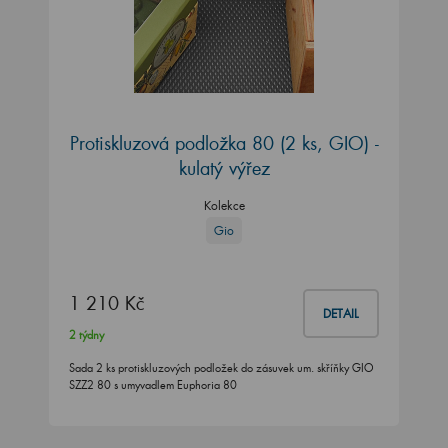
Protiskluzová podložka 80 (2 ks, GIO) -
kulatý výřez
Kolekce
Gio
1 210 Kč
DETAIL
2 týdny
Sada 2 ks protiskluzových podložek do zásuvek um. skříňky GIO
SZZ2 80 s umyvadlem Euphoria 80