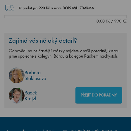
Už přidat jen
990
Kč
a máte
DOPRAVU ZDARMA
.
0.00
Kč
/
990
Kč
Zajímá vás nějaký detail?
Odpovědi na nejčastější otázky najdete v naší poradně, kterou
jsme společně s kolegyní Bárou a kolegou Radkem nachystali.
Barbora
Stoklasová
Radek
PŘEJÍT DO PORADNY
Krajzl