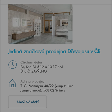
Jediná značková prodejna Dřevojasu v ČR
Otevírací doba
Po, St a Pá 8-12 a 13-17 hod
Út a Čt ZAVŘENO
Adresa prodejny
T. G. Masaryka 46/22 (vstup z ulice
Jungmannova), 568 02 Svitavy
UKAŽ NA MAPĚ