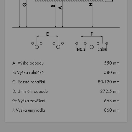
A: Výška odpadu
550 mm
B: Výška roháčků
580 mm
C: Rozteč roháčků
80-120 mm
D: Umístění odpadu
272.5 mm
G: Výška zavěšení
668 mm
J: Výška umyvadla
860 mm