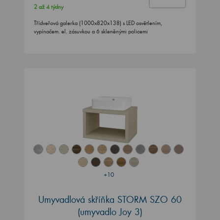
2 až 4 týdny
Třídveřová galerka (1000x820x138) s LED osvětlením,
vypínačem. el. zásuvkou a 6 skleněnými policemi
+10
Umyvadlová skříňka STORM SZO 60
(umyvadlo Joy 3)