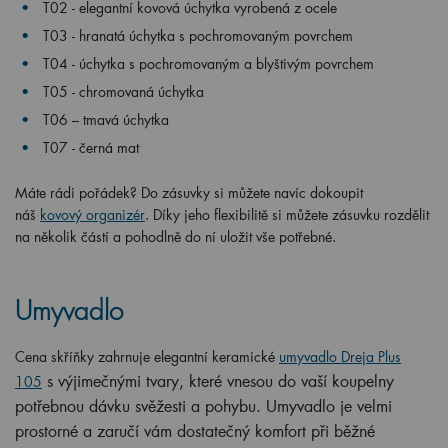
T02 - elegantní kovová úchytka vyrobená z ocele
T03 - hranatá úchytka s pochromovaným povrchem
T04 - úchytka s pochromovaným a blyštivým povrchem
T05 - chromovaná úchytka
T06 – tmavá úchytka
T07 - černá mat
Máte rádi pořádek? Do zásuvky si můžete navíc dokoupit
náš
kovový organizér
. Díky jeho flexibilitě si můžete zásuvku rozdělit
na několik částí a pohodlně do ní uložit vše potřebné.
Umyvadlo
Cena skříňky zahrnuje elegantní keramické
umyvadlo Dreja Plus
s výjimečnými tvary, které vnesou do vaší koupelny
105
potřebnou dávku svěžesti a pohybu.
U
myvadlo je velmi
prostorné a zaručí vám dostatečný komfort při běžné