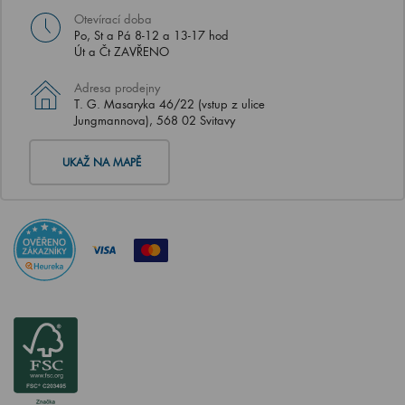
Otevírací doba
Po, St a Pá 8-12 a 13-17 hod
Út a Čt ZAVŘENO
Adresa prodejny
T. G. Masaryka 46/22 (vstup z ulice
Jungmannova), 568 02 Svitavy
UKAŽ NA MAPĚ