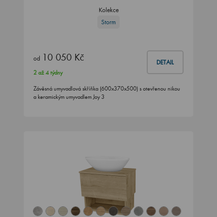
Kolekce
Storm
10 050 Kč
od
DETAIL
2 až 4 týdny
Závěsná umyvadlová skříňka (600x370x500) s otevřenou nikou
a keramickým umyvadlem Joy 3