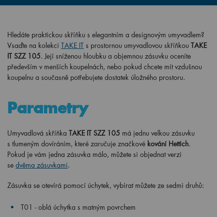
Hledáte praktickou skříňku s elegantním a designovým umyvadlem?
Vsaďte na kolekci
TAKE IT
s prostornou umyvadlovou skříňkou
TAKE
IT SZZ 105
. Její sníženou hloubku a objemnou zásuvku oceníte
především v menších koupelnách, nebo pokud chcete mít vzdušnou
koupelnu a současně potřebujete dostatek úložného prostoru.
Parametry
Umyvadlová skříňka
TAKE IT SZZ 105
má jednu velkou zásuvku
s tlumeným dovíráním, které zaručuje značkové
kování Hettich
.
Pokud je vám jedna zásuvka málo, můžete si objednat verzi
se
dvěma zásuvkami
.
Zásuvka se otevírá pomocí úchytek,
vybírat můžete ze
sedmi
druhů:
T01 - oblá úchytka s matným povrchem