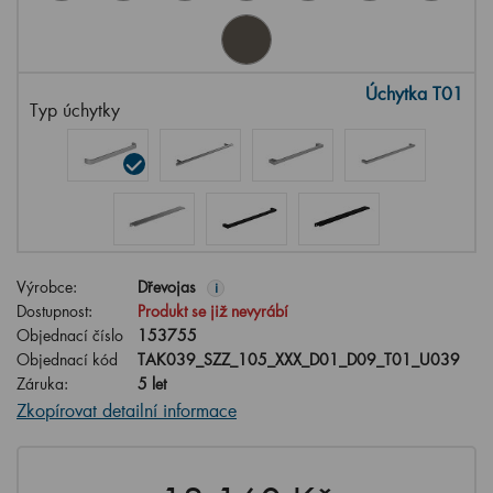
Úchytka T01
Typ úchytky
Výrobce:
Dřevojas
i
Dostupnost:
Produkt se již nevyrábí
Objednací číslo
153755
Objednací kód
TAK039_SZZ_105_XXX_D01_D09_T01_U039
Záruka:
5 let
Zkopírovat detailní informace