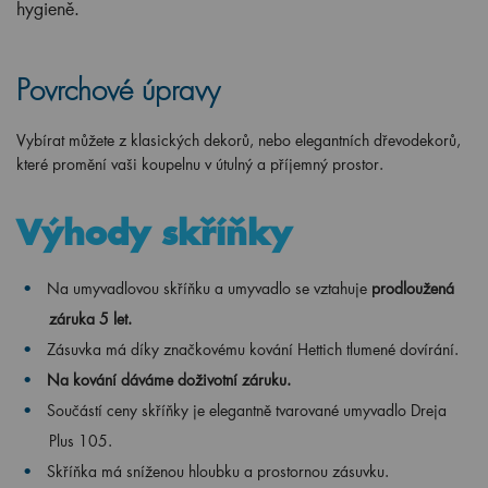
hygieně.
Povrchové úpravy
Vybírat můžete z klasických dekorů, nebo elegantních dřevodekorů,
které promění vaši koupelnu v útulný a příjemný prostor.
Výhody skříňky
Na umyvadlovou skříňku a umyvadlo se vztahuje
prodloužená
záruka 5 let.
Zásuvka má díky značkovému kování Hettich tlumené dovírání.
Na kování dáváme doživotní záruku.
Součástí ceny skříňky je elegantně tvarované umyvadlo Dreja
Plus 105.
Skříňka má sníženou hloubku a prostornou zásuvku.