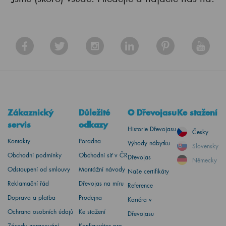
Zákaznický
Důležité
O Dřevojasu
Ke stažení
servis
odkazy
Historie Dřevojasu
Česky
Kontakty
Poradna
Výhody nábytku
Slovensky
Obchodní podmínky
Obchodní síť v ČR
Dřevojas
Německy
Odstoupení od smlouvy
Montážní návody
Naše certifikáty
Reklamační řád
Dřevojas na míru
Reference
Doprava a platba
Prodejna
Kariéra v
Ochrana osobních údajů
Ke stažení
Dřevojasu
Zásady zpracování
Konfigurátor pro