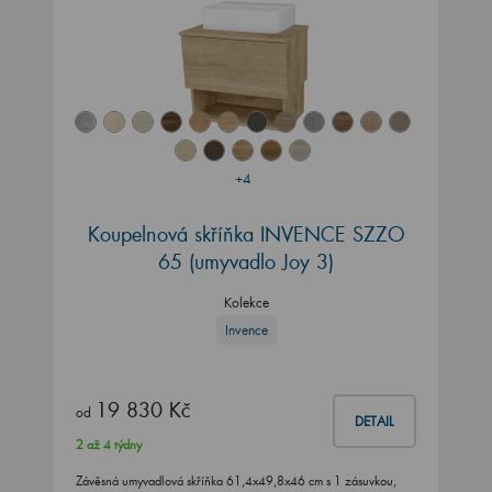
+4
Koupelnová skříňka INVENCE SZZO
65 (umyvadlo Joy 3)
Kolekce
Invence
19 830 Kč
od
DETAIL
2 až 4 týdny
Závěsná umyvadlová skříňka 61,4x49,8x46 cm s 1 zásuvkou,