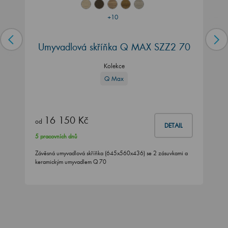
+10
Umyvadlová skříňka Q MAX SZZ2 70
Kolekce
Q Max
16 150 Kč
od
DETAIL
5 pracovních dnů
Závěsná umyvadlová skříňka (645x560x436) se 2 zásuvkami a
keramickým umyvadlem Q 70