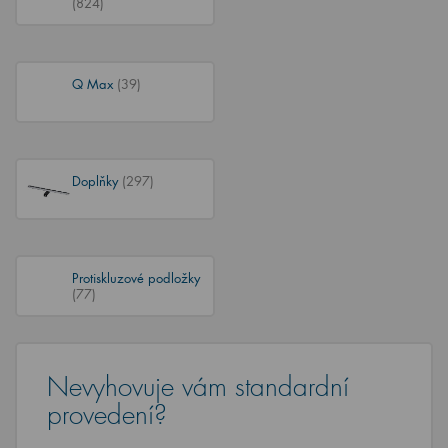
(824)
Q Max
(39)
Doplňky
(297)
Protiskluzové podložky
(77)
Nevyhovuje vám standardní
provedení?