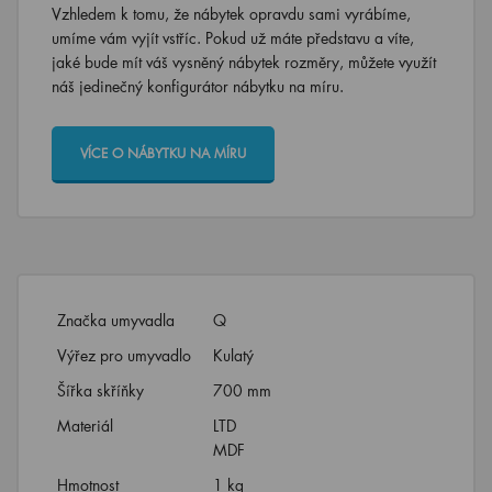
Vzhledem k tomu, že nábytek opravdu sami vyrábíme,
umíme vám vyjít vstříc. Pokud už máte představu a víte,
jaké bude mít váš vysněný nábytek rozměry, můžete využít
náš jedinečný konfigurátor nábytku na míru.
VÍCE O NÁBYTKU NA MÍRU
Značka umyvadla
Q
Výřez pro umyvadlo
Kulatý
Šířka skříňky
700 mm
Materiál
LTD
MDF
Hmotnost
1 kg