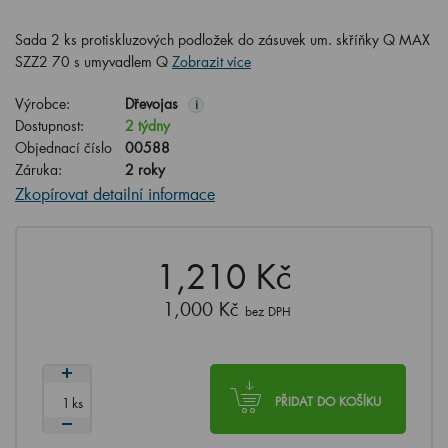
Sada 2 ks protiskluzových podložek do zásuvek um. skříňky Q MAX
SZZ2 70 s umyvadlem Q
Zobrazit více
Výrobce:
Dřevojas
i
Dostupnost:
2 týdny
Objednací číslo
00588
Záruka:
2 roky
Zkopírovat detailní informace
1,210 Kč
1,000 Kč
bez DPH
ks
PŘIDAT DO KOŠÍKU