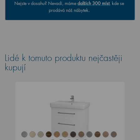
Nejste v dosahu? Nevadí, máme
dalších 300 míst
, kde se
prodává náš nábytek.
Lidé k tomuto produktu nejčastěji
kupují