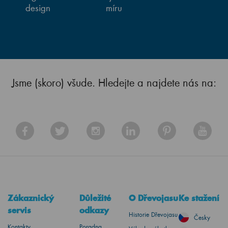
design
míru
Jsme (skoro) všude. Hledejte a najdete nás na:
Zákaznický
Důležité
O Dřevojasu
Ke stažení
servis
odkazy
Historie Dřevojasu
Česky
Kontakty
Poradna