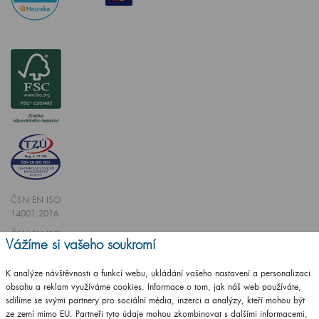
ČSN EN ISO
14001:2016
ČSN EN ISO
Vážíme si vašeho soukromí
9001:2016
K analýze návštěvnosti a funkcí webu, ukládání vašeho nastavení a personalizaci
obsahu a reklam využíváme cookies. Informace o tom, jak náš web používáte,
sdílíme se svými partnery pro sociální média, inzerci a analýzy, kteří mohou být
ze zemí mimo EU. Partneři tyto údaje mohou zkombinovat s dalšími informacemi,