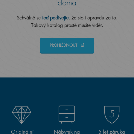
doma
Schválně se
teď podívejte
, že stojí opravdu za to.
Takový katalog prostě musíte vidět.
PROHLÉDNOUT
Originální
Nábytek na
5 let záruka