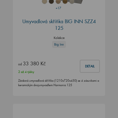
+17
Umyvadlová skříňka BIG INN SZZ4
125
Kolekce
Big Inn
33 380 Kč
od
DETAIL
2 až 4 týdny
Závěsná umyvadlová skříňka (1210x720x450) se 4 zásuvkami a
keramickým dvojumyvadlem Harmonia 125