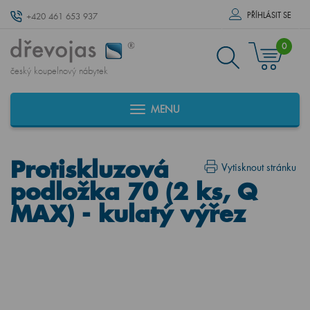
PŘÍHLÁSIT SE
+420 461 653 937
0
český koupelnový nábytek
MENU
Protiskluzová
Vytisknout stránku
podložka 70 (2 ks, Q
MAX) - kulatý výřez