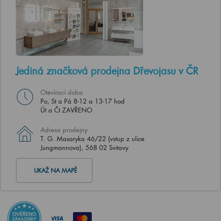
Jediná značková prodejna Dřevojasu v ČR
Otevírací doba
Po, St a Pá 8-12 a 13-17 hod
Út a Čt ZAVŘENO
Adresa prodejny
T. G. Masaryka 46/22 (vstup z ulice
Jungmannova), 568 02 Svitavy
UKAŽ NA MAPĚ