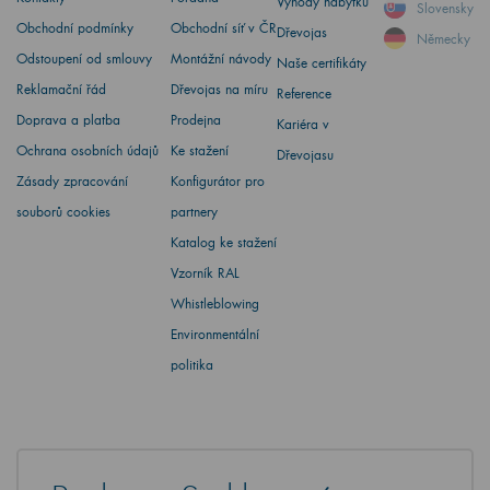
Výhody nábytku
Slovensky
Obchodní podmínky
Obchodní síť v ČR
Dřevojas
Německy
Odstoupení od smlouvy
Montážní návody
Naše certifikáty
Reklamační řád
Dřevojas na míru
Reference
Doprava a platba
Prodejna
Kariéra v
Ochrana osobních údajů
Ke stažení
Dřevojasu
Zásady zpracování
Konfigurátor pro
souborů cookies
partnery
Katalog ke stažení
Vzorník RAL
Whistleblowing
Environmentální
politika