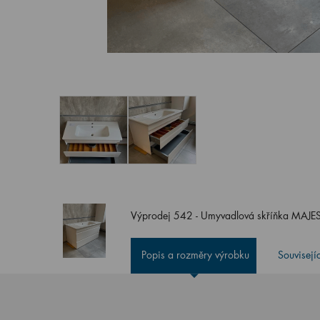
Výprodej 542 - Umyvadlová skříňka MAJE
Popis a rozměry výrobku
Souvisejí