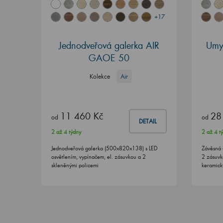
+17
Jednodveřová galerka AIR
Umy
GAOE 50
Kolekce
Air
11 460 Kč
28
od
od
DETAIL
2 až 4 týdny
2 až 4 t
Jednodveřová galerka (500x820x138) s LED
Závěsná 
osvětlením, vypínačem, el. zásuvkou a 2
2 zásuvk
skleněnými policemi
keramic