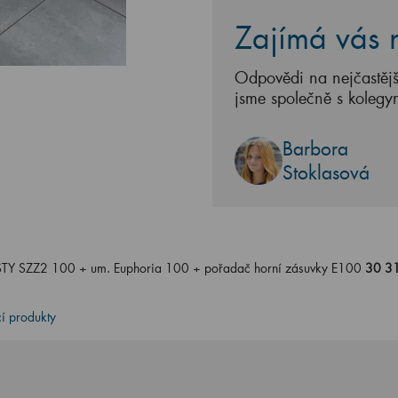
Zajímá vás n
Odpovědi na nejčastějš
jsme společně s kolegy
Barbora
Stoklasová
STY SZZ2 100 + um. Euphoria 100 + pořadač horní zásuvky E100
30 3
cí produkty