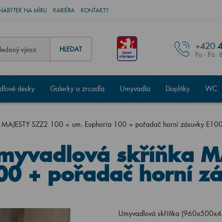
NÁBYTEK NA MÍRU
KARIÉRA
KONTAKTY
+420
4
HLEDAT
Po - Pá: 
lové desky
Galerky a zrcadla
Umyvadla
Doplňky
WC
a MAJESTY SZZ2 100 + um. Euphoria 100 + pořadač horní zásuvky E10
Umyvadlová skříňka 
00 + pořadač horní z
Umyvadlová skříňka (960x500x45