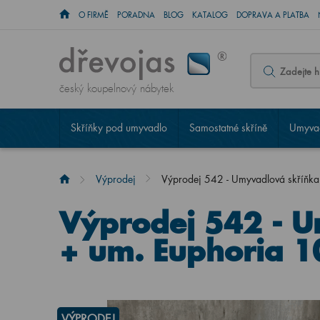
O FIRMĚ
PORADNA
BLOG
KATALOG
DOPRAVA A PLATBA
český koupelnový nábytek
Skříňky pod umyvadlo
Samostatné skříně
Umyvad
Výprodej
Výprodej 542 - Umyvadlová skříňk
Výprodej 542 - 
+ um. Euphoria 1
VÝPRODEJ