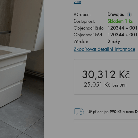
více
Výrobce:
Dřevojas
i
Dostupnost:
Skladem 1 ks
Objednací číslo
120344 + 001
Objednací kód
120344 + 001
Záruka:
2 roky
Zkopírovat detailní informace
30,312 Kč
25,051 Kč
bez DPH
Už přidat jen
990
Kč
a máte
D