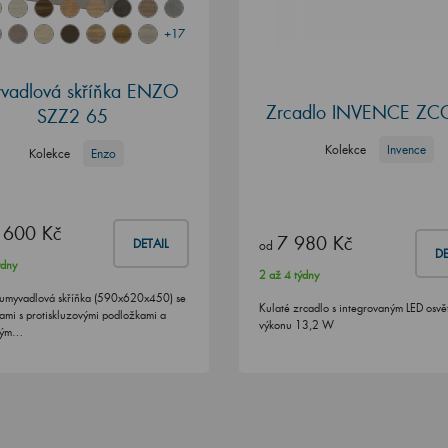
+17
vadlová skříňka ENZO
Zrcadlo INVENCE ZC
SZZ2 65
Kolekce
Invence
Kolekce
Enzo
 600 Kč
7 980 Kč
DETAIL
od
DE
ýdny
2 až 4 týdny
umyvadlová skříňka (590x620x450) se
Kulaté zrcadlo s integrovaným LED osvě
ami s protiskluzovými podložkami a
výkonu 13,2 W
kým…