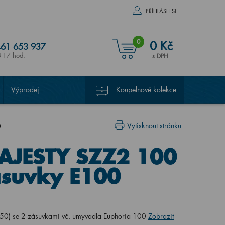
PŘÍHLÁSIT SE
0
0 Kč
61 653 937
8-17 hod.
s DPH
Výprodej
Koupelnové kolekce
Vytisknout stránku
0
MAJESTY SZZ2 100
ásuvky E100
0) se 2 zásuvkami vč. umyvadla Euphoria 100
Zobrazit