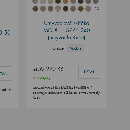
+10
Umyvadlová skříňka
MODULE SZZ6 240
O 50
(umyvadlo Kube)
Kolekce
Module
59 220 Kč
od
DETAIL
TAIL
2 až 4 týdny
Umyvadlová skříňka (2400x418x500) se 6
tlením o
objemnými zásuvkami a 2 keramickými umyvadly
Kube