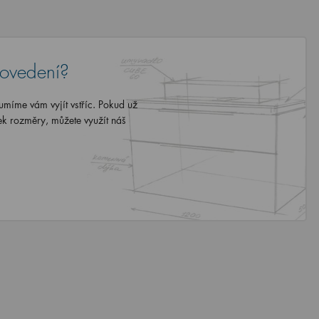
rovedení?
míme vám vyjít vstříc. Pokud už
ek rozměry, můžete využít náš