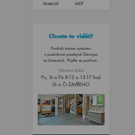
Materiál
MDF
Chcete to vidět?
Produkt máme vystaven
v podnikové prodejně Dřevojas
ve Svitavách. Přijďte se podívat..
Otevírací doba
Po, St a Pá 8-12 a 13-17 hod
Út a Čt ZAVŘENO