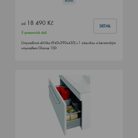
Bono
18 490 Kč
od
DETAIL
5 pracovních dnů
Umyvadlová skříňka (940x390x430) s 1 zásuvkou a keramickým
umyvadlem Glance 100