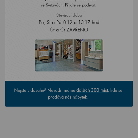
ve Svitavách. Přijďte se podívat..
Otevírací doba
Po, St a Pá 8-12 a 13-17 hod
Út a Čt ZAVŘENO
Nejste v dosahu? Nevadí, máme
dalších 300 míst
, kde se
prodává náš nábytek.