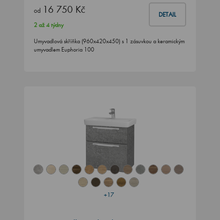
16 750 Kč
od
DETAIL
2 až 4 týdny
Umyvadlová skříňka (960x420x450) s 1 zásuvkou a keramickým
umyvadlem Euphoria 100
+17