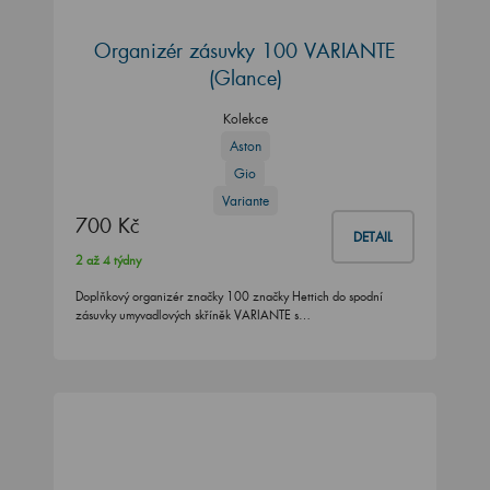
Organizér zásuvky 100 VARIANTE
(Glance)
Kolekce
Aston
Gio
Variante
700 Kč
DETAIL
2 až 4 týdny
Doplňkový organizér značky 100 značky Hettich do spodní
zásuvky umyvadlových skříněk VARIANTE s…