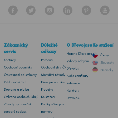
Zákaznický
Důležité
O Dřevojasu
Ke stažení
servis
odkazy
Historie Dřevojasu
Česky
Kontakty
Poradna
Výhody nábytku
Slovensky
Obchodní podmínky
Obchodní síť v ČR
Dřevojas
Německy
Odstoupení od smlouvy
Montážní návody
Naše certifikáty
Reklamační řád
Dřevojas na míru
Reference
Doprava a platba
Prodejna
Kariéra v
Ochrana osobních údajů
Ke stažení
Dřevojasu
Zásady zpracování
Konfigurátor pro
souborů cookies
partnery