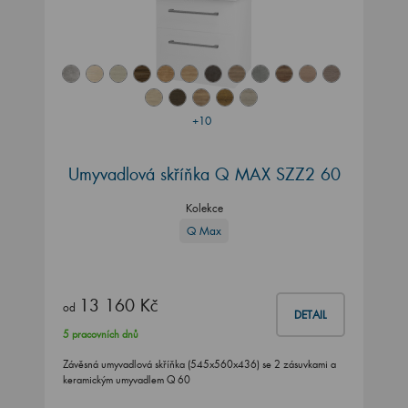
+10
Umyvadlová skříňka Q MAX SZZ2 60
Kolekce
Q Max
13 160 Kč
od
DETAIL
5 pracovních dnů
Závěsná umyvadlová skříňka (545x560x436) se 2 zásuvkami a
keramickým umyvadlem Q 60