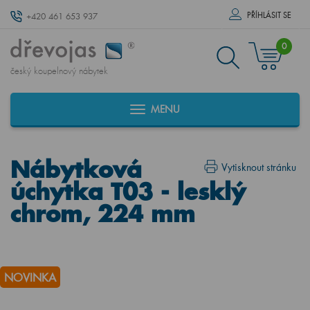
PŘÍHLÁSIT SE
+420 461 653 937
0
český koupelnový nábytek
MENU
Nábytková
Vytisknout stránku
úchytka T03 - lesklý
chrom, 224 mm
NOVINKA