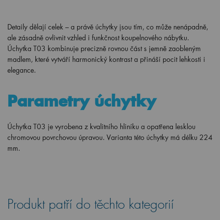
Detaily dělají celek – a právě úchytky jsou tím, co může nenápadně,
ale zásadně ovlivnit vzhled i funkčnost koupelnového nábytku.
Úchytka T03 kombinuje precizně rovnou část s jemně zaobleným
madlem, které vytváří harmonický kontrast a přináší pocit lehkosti i
elegance.
Parametry úchytky
Úchytka T03 je vyrobena z kvalitního hliníku a opatřena lesklou
chromovou povrchovou úpravou. Varianta této úchytky má délku 224
mm.
Produkt patří do těchto kategorií