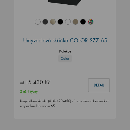
Umyvadlová skříňka COLOR SZZ 65
Kolekce
Color
15 430 Kč
od
DETAIL
2 až 4 týdny
Umyvadlová skříňka (610x420x450) s 1 zásuvkou a keramickým
umyvadlem Harmonia 65