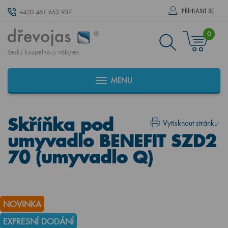
PŘÍHLÁSIT SE
+420 461 653 937
0
český koupelnový nábytek
MENU
Skříňka pod
Vytisknout stránku
umyvadlo BENEFIT SZD2
70 (umyvadlo Q)
NOVINKA
EXPRESNÍ DODÁNÍ