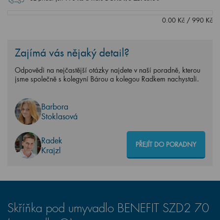
0.00
Kč
/
990
Kč
Zajímá vás nějaký detail?
Odpovědi na nejčastější otázky najdete v naší poradně, kterou
jsme společně s kolegyní Bárou a kolegou Radkem nachystali.
Barbora
Stoklasová
Radek
PŘEJÍT DO PORADNY
Krajzl
Skříňka pod umyvadlo BENEFIT SZD2 70