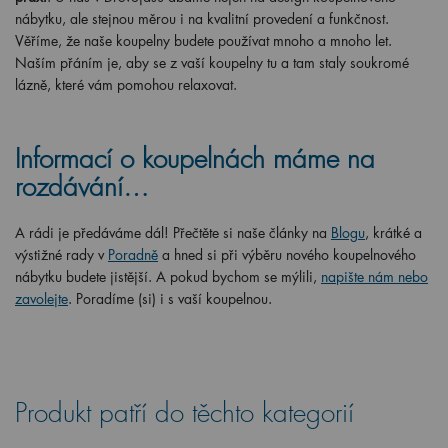
nábytku, ale stejnou měrou i na kvalitní provedení a funkčnost.
Věříme, že naše koupelny budete používat mnoho a mnoho let.
Naším přáním je, aby se z vaší koupelny tu a tam staly soukromé
lázně, které vám pomohou relaxovat.
Informací o koupelnách máme na
rozdávání…
A rádi je předáváme dál! Přečtěte si naše články na
Blogu
, krátké a
výstižné rady v
Poradně
a hned si při výběru nového koupelnového
nábytku budete jistější. A pokud bychom se mýlili,
napište nám nebo
zavolejte
. Poradíme (si) i s vaší koupelnou.
Produkt patří do těchto kategorií