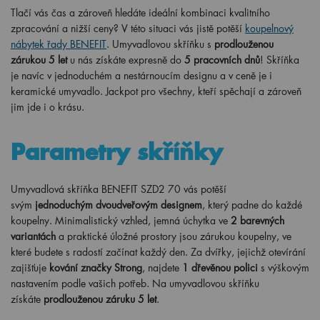
Tlačí vás čas a zároveň hledáte ideální kombinaci kvalitního
zpracování a nižší ceny? V této situaci vás jistě potěší
koupelnový
nábytek řady BENEFIT
. Umyvadlovou skříňku s
prodlouženou
zárukou 5 let
u nás získáte expresně do
5 pracovních dnů
! Skříňka
je navíc v jednoduchém a nestárnoucím designu a v ceně je i
keramické umyvadlo. Jackpot pro všechny, kteří spěchají a zároveň
jim jde i o krásu.
Parametry skříňky
Umyvadlová skříňka BENEFIT SZD2 70 vás potěší
svým
jednoduchým dvoudveřovým designem
, který padne do každé
koupelny. Minimalistický vzhled, jemná úchytka ve
2 barevných
variantách
a praktické úložné prostory jsou zárukou koupelny, ve
které budete s radostí začínat každý den. Za dvířky, jejichž otevírání
zajišťuje
kování značky Strong
, najdete
1 dřevěnou polici
s výškovým
nastavením podle vašich potřeb. Na umyvadlovou skříňku
získáte
prodlouženou záruku 5 let
.