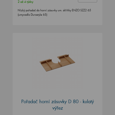
2 až 4 týdny
Nízký pořadač do horní zásuvky um. skříňky ENZO SZZ2 65
(umyvadlo Durastyle 65)
Pořadač horní zásuvky D 80 - kulatý
výřez