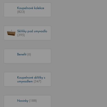
Koupelnové kolekce
(823)
Skříňky pod umyvadlo
(395)
Benefit
(6)
Koupelnové skříňky s
umyvadlem
(347)
Novinky
(188)