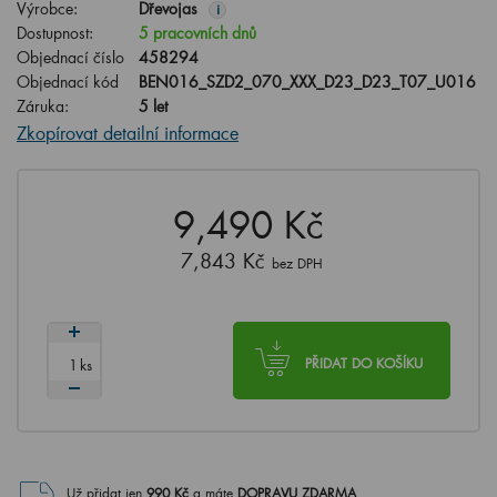
Výrobce:
Dřevojas
i
Dostupnost:
5 pracovních dnů
Objednací číslo
458294
Objednací kód
BEN016_SZD2_070_XXX_D23_D23_T07_U016
Záruka:
5 let
Zkopírovat detailní informace
9,490 Kč
7,843 Kč
bez DPH
ks
PŘIDAT DO KOŠÍKU
Už přidat jen
990
Kč
a máte
DOPRAVU ZDARMA
.