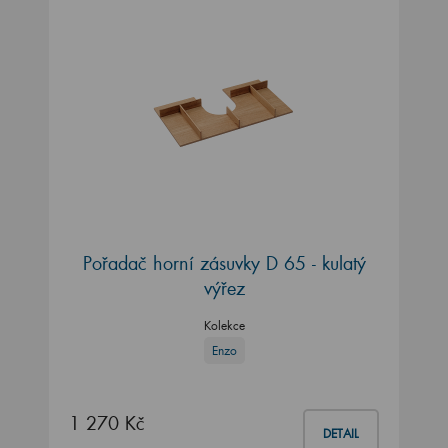
Pořadač horní zásuvky D 65 - kulatý
výřez
Kolekce
Enzo
1 270 Kč
DETAIL