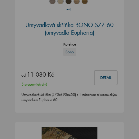
+4
Umyvadlová skříňka BONO SZZ 60
(umyvadlo Euphoria)
Kolekce
Bono
11 080 Kč
od
DETAIL
5 pracovních dnů
Umyvadlová skříňka (570x390x450) s 1 zásuvkou a keramickým
umyvadlem Euphoria 60