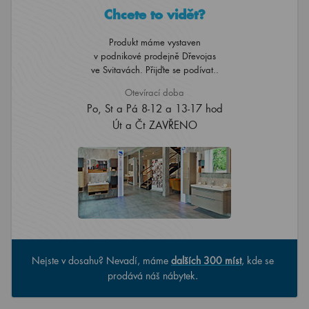
Chcete to vidět?
Produkt máme vystaven
v podnikové prodejně Dřevojas
ve Svitavách. Přijďte se podívat..
Otevírací doba
Po, St a Pá 8-12 a 13-17 hod
Út a Čt ZAVŘENO
Nejste v dosahu? Nevadí, máme
dalších 300 míst
, kde se
prodává náš nábytek.