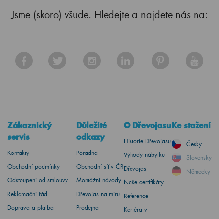
Jsme (skoro) všude. Hledejte a najdete nás na:
Zákaznický
Důležité
O Dřevojasu
Ke stažení
servis
odkazy
Historie Dřevojasu
Česky
Kontakty
Poradna
Výhody nábytku
Slovensky
Obchodní podmínky
Obchodní síť v ČR
Dřevojas
Německy
Odstoupení od smlouvy
Montážní návody
Naše certifikáty
Reklamační řád
Dřevojas na míru
Reference
Doprava a platba
Prodejna
Kariéra v