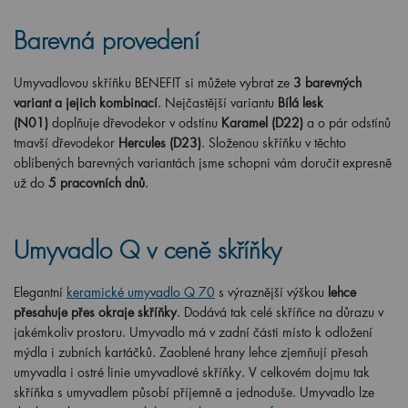
Barevná provedení
Umyvadlovou skříňku BENEFIT si můžete vybrat ze
3 barevných
variant a jejich kombinací
. Nejčastější variantu
Bílá lesk
(N01)
doplňuje dřevodekor v odstínu
Karamel (D22)
a o pár odstínů
tmavší dřevodekor
Hercules (D23)
. Složenou skříňku v těchto
oblíbených barevných variantách jsme schopni vám doručit expresně
už do
5 pracovních dnů
.
Umyvadlo Q v ceně skříňky
Elegantní
keramické umyvadlo Q 70
s výraznější výškou
lehce
přesahuje přes okraje skříňky
. Dodává tak celé skříňce na důrazu v
jakémkoliv prostoru. Umyvadlo má v zadní části místo k odložení
mýdla i zubních kartáčků. Zaoblené hrany lehce zjemňují přesah
umyvadla i ostré linie umyvadlové skříňky. V celkovém dojmu tak
skříňka s umyvadlem působí příjemně a jednoduše. Umyvadlo lze