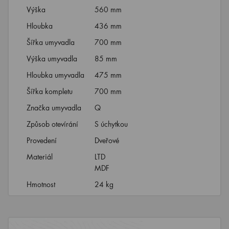
Výška
560 mm
Hloubka
436 mm
Šířka umyvadla
700 mm
Výška umyvadla
85 mm
Hloubka umyvadla
475 mm
Šířka kompletu
700 mm
Značka umyvadla
Q
Způsob otevírání
S úchytkou
Provedení
Dveřové
Materiál
LTD
MDF
Hmotnost
24 kg