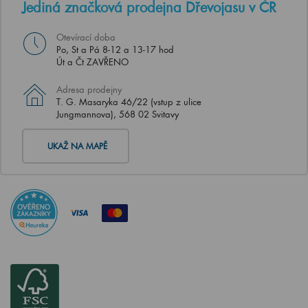
Jediná značková prodejna Dřevojasu v ČR
Otevírací doba
Po, St a Pá 8-12 a 13-17 hod
Út a Čt ZAVŘENO
Adresa prodejny
T. G. Masaryka 46/22 (vstup z ulice
Jungmannova), 568 02 Svitavy
UKAŽ NA MAPĚ