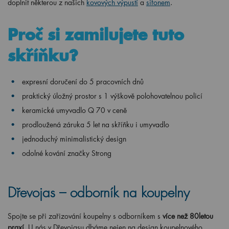
doplnit některou z našich
kovových výpustí
a
sifonem
.
Proč si zamilujete tuto
skříňku?
expresní doručení do 5 pracovních dnů
praktický úložný prostor s 1 výškově polohovatelnou policí
keramické umyvadlo Q 70 v ceně
prodloužená záruka 5 let na skříňku i umyvadlo
jednoduchý minimalistický design
odolné kování značky Strong
Dřevojas – odborník na koupelny
Spojte se při zařizování koupelny s odborníkem s
více než 80letou
praxí
. U nás v Dřevojasu dbáme nejen na design koupelnového