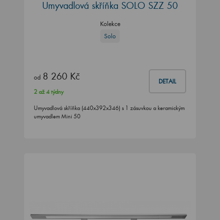
Umyvadlová skříňka SOLO SZZ 50
Kolekce
Solo
8 260 Kč
od
DETAIL
2 až 4 týdny
Umyvadlová skříňka (440x392x346) s 1 zásuvkou a keramickým
umyvadlem Mini 50