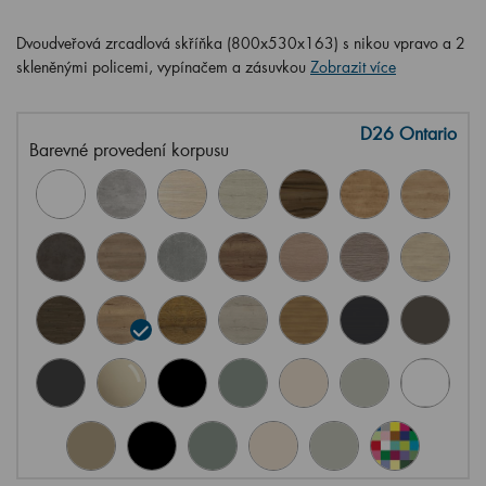
Dvoudveřová zrcadlová skříňka (800x530x163) s nikou vpravo a 2
skleněnými policemi, vypínačem a zásuvkou
Zobrazit více
D26 Ontario
Barevné provedení korpusu