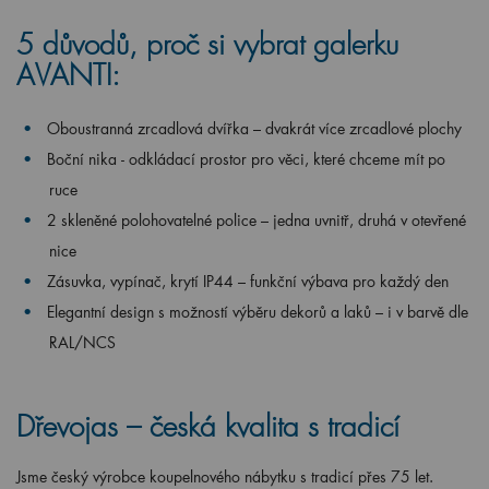
5 důvodů, proč si vybrat galerku
AVANTI:
Oboustranná zrcadlová dvířka – dvakrát více zrcadlové plochy
Boční nika - odkládací prostor pro věci, které chceme mít po
ruce
2 skleněné polohovatelné police – jedna uvnitř, druhá v otevřené
nice
Zásuvka, vypínač, krytí IP44 – funkční výbava pro každý den
Elegantní design s možností výběru dekorů a laků – i v barvě dle
RAL/NCS
Dřevojas – česká kvalita s tradicí
Jsme český výrobce koupelnového nábytku s tradicí přes 75 let.