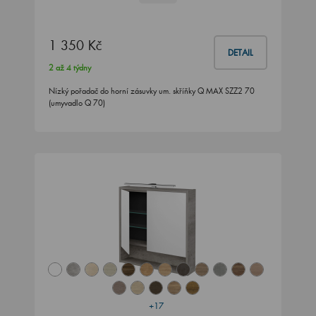
1 350 Kč
DETAIL
2 až 4 týdny
Nízký pořadač do horní zásuvky um. skříňky Q MAX SZZ2 70
(umyvadlo Q 70)
+17