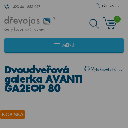
PŘÍHLÁSIT SE
+420 461 653 937
0
český koupelnový nábytek
MENU
Dvoudveřová
Vytisknout stránku
galerka AVANTI
GA2EOP 80
NOVINKA