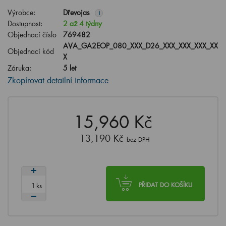
Výrobce:
Dřevojas
i
Dostupnost:
2 až 4 týdny
Objednací číslo
769482
AVA_GA2EOP_080_XXX_D26_XXX_XXX_XXX_XX
Objednací kód
X
Záruka:
5 let
Zkopírovat detailní informace
15,960 Kč
13,190 Kč
bez DPH
ks
PŘIDAT DO KOŠÍKU