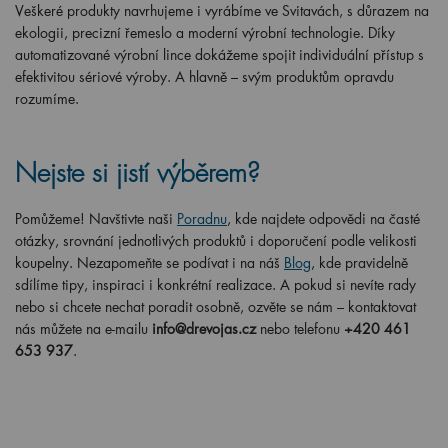
Veškeré produkty navrhujeme i vyrábíme ve Svitavách, s důrazem na
ekologii, precizní řemeslo a moderní výrobní technologie. Díky
automatizované výrobní lince dokážeme spojit individuální přístup s
efektivitou sériové výroby. A hlavně – svým produktům opravdu
rozumíme.
Nejste si jistí výběrem?
Pomůžeme! Navštivte naši
Poradnu
, kde najdete odpovědi na časté
otázky, srovnání jednotlivých produktů i doporučení podle velikosti
koupelny. Nezapomeňte se podívat i na náš
Blog
, kde pravidelně
sdílíme tipy, inspiraci i konkrétní realizace. A pokud si nevíte rady
nebo si chcete nechat poradit osobně, ozvěte se nám – kontaktovat
nás můžete na e-mailu
info@drevojas.cz
nebo telefonu
+420 461
653 937
.