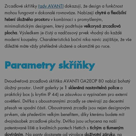
Zrcadlové skříňky
řady AVANTI
dokazují, že design a funkčnost
mohou fungovat v dokonalé rovnováze. Nabízejí
chytré a flexibilní
řešení úložného prostoru
v kombinaci s promyšleným,
minimalistickým designem, který podtrhuje
velkorysá zrcadlová
plocha
. Výsledkem je čistý a nadčasový prvek vhodný do každé
moderní koupelny. Charakteristická boční nika navíc zajišťuje, že vše
důležité máte vždy přehledně uložené a okamžitě po ruce.
Parametry skříňky
Dvoudveřová zrcadlová skříňka AVANTI GA2EOP 80 nabízí bohatý
úložný prostor. Uvnitř galerky je
1 skleněná nastavitelná police
a
praktický box (s krytím IP 44) se zásuvkou a vypínačem pro externí
osvětlení. Dvířka s oboustrannými zrcadly se otevírají za decentní
přesah ve spodní části. Oboustranná zrcadla jsou nejen designovým
prvkem, ale především velkým benefitem, díky kterému budete mít
dvojnásobek zrcadlové plochy. Dvířka jsou uchycena na naší
patentované liště a kvalitních pantech Hettich s
tichým a tlumeným
dovíráním
. Na panty dostanete od výrobce
doživotní záruku
, na