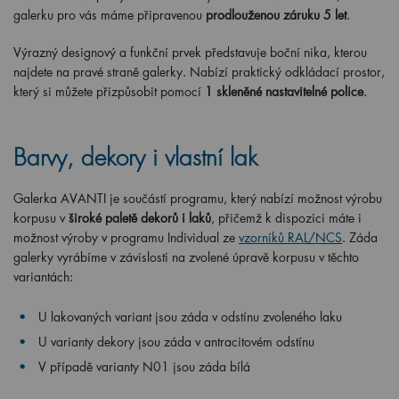
galerku pro vás máme připravenou
prodlouženou záruku 5 let
.
Výrazný designový a funkční prvek představuje boční nika, kterou
najdete na pravé straně galerky. Nabízí praktický odkládací prostor,
který si můžete přizpůsobit pomocí
1 skleněné nastavitelné police
.
Barvy, dekory i vlastní lak
Galerka AVANTI je součástí programu, který nabízí možnost výrobu
korpusu v
široké paletě dekorů i laků
, přičemž k dispozici máte i
možnost výroby v programu Individual ze
vzorníků RAL/NCS
. Záda
galerky vyrábíme v závislosti na zvolené úpravě korpusu v těchto
variantách:
U lakovaných variant jsou záda v odstínu zvoleného laku
U varianty dekory jsou záda v antracitovém odstínu
V případě varianty N01 jsou záda bílá