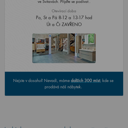
ve Svitavách. Přijďte se podívat..
Otevírací doba
Po, St a Pá 8-12 a 13-17 hod
Út a Čt ZAVŘENO
Nejste v dosahu? Nevadí, máme
dalších 300 míst
, kde se
prodává náš nábytek.