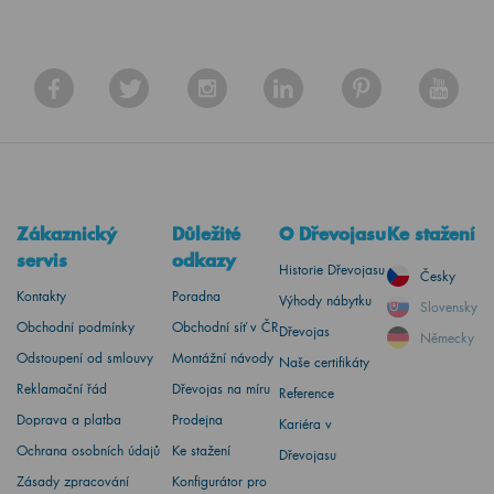
Zákaznický
Důležité
O Dřevojasu
Ke stažení
servis
odkazy
Historie Dřevojasu
Česky
Kontakty
Poradna
Výhody nábytku
Slovensky
Obchodní podmínky
Obchodní síť v ČR
Dřevojas
Německy
Odstoupení od smlouvy
Montážní návody
Naše certifikáty
Reklamační řád
Dřevojas na míru
Reference
Doprava a platba
Prodejna
Kariéra v
Ochrana osobních údajů
Ke stažení
Dřevojasu
Zásady zpracování
Konfigurátor pro