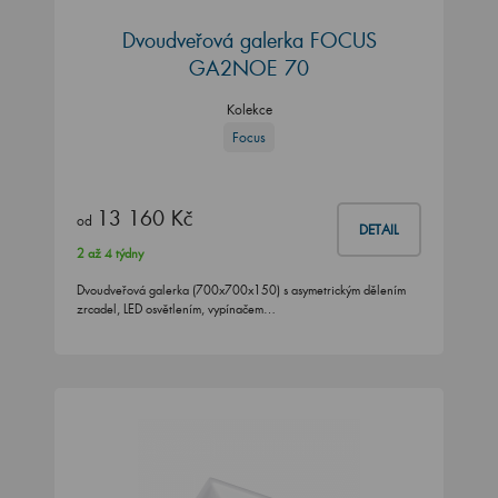
Dvoudveřová galerka FOCUS
GA2NOE 70
Kolekce
Focus
13 160 Kč
od
DETAIL
2 až 4 týdny
Dvoudveřová galerka (700x700x150) s asymetrickým dělením
zrcadel, LED osvětlením, vypínačem…