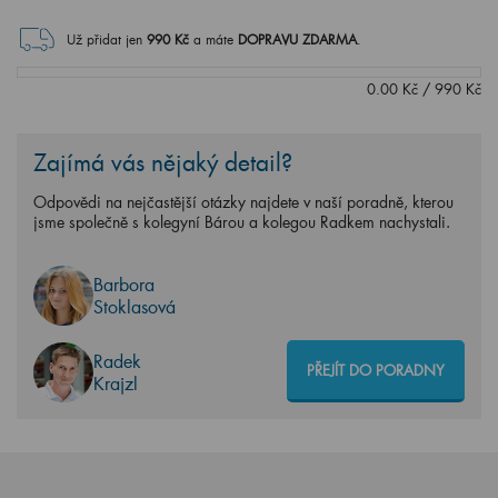
Už přidat jen
990
Kč
a máte
DOPRAVU ZDARMA
.
0.00
Kč
/
990
Kč
Zajímá vás nějaký detail?
Odpovědi na nejčastější otázky najdete v naší poradně, kterou
jsme společně s kolegyní Bárou a kolegou Radkem nachystali.
Barbora
Stoklasová
Radek
PŘEJÍT DO PORADNY
Krajzl