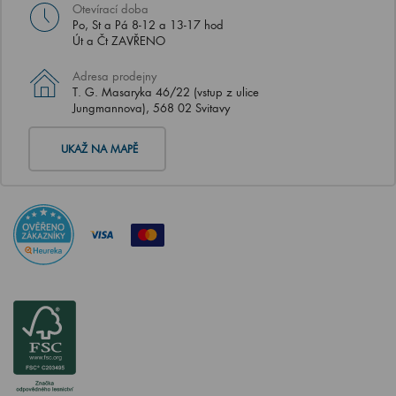
Otevírací doba
Po, St a Pá 8-12 a 13-17 hod
Út a Čt ZAVŘENO
Adresa prodejny
T. G. Masaryka 46/22 (vstup z ulice
Jungmannova), 568 02 Svitavy
UKAŽ NA MAPĚ