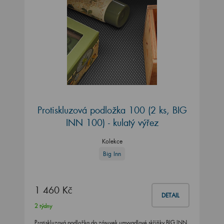
Protiskluzová podložka 100 (2 ks, BIG
INN 100) - kulatý výřez
Kolekce
Big Inn
1 460 Kč
DETAIL
2 týdny
Protiskluzová podložka do zásuvek umyvadlové skříňky BIG INN