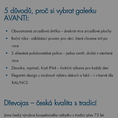
5 důvodů, proč si vybrat galerku
AVANTI:
Oboustranná zrcadlová dvířka – dvakrát více zrcadlové plochy
Boční nika - odkládací prostor pro věci, které chceme mít po
ruce
2 skleněné polohovatelné police – jedna uvnitř, druhá v otevřené
nice
Zásuvka, vypínač, krytí IP44 – funkční výbava pro každý den
Elegantní design s možností výběru dekorů a laků – i v barvě dle
RAL/NCS
Dřevojas – česká kvalita s tradicí
Jsme český výrobce koupelnového nábytku s tradicí přes 75 let.