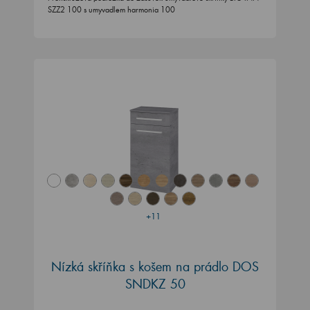
SZZ2 100 s umyvadlem harmonia 100
+11
Nízká skříňka s košem na prádlo DOS
SNDKZ 50