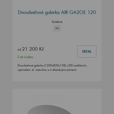
Dvoudveřová galerka AIR GA2OE 120
Kolekce
Air
21 200 Kč
od
DETAIL
2 až 4 týdny
Dvoudveřová galerka (1200x820x138) s LED osvětlením,
vypínačem. el. zásuvkou a 4 skleněnými policemi