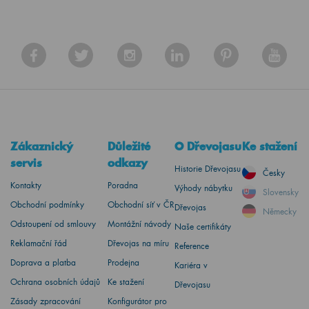
Zákaznický
Důležité
O Dřevojasu
Ke stažení
servis
odkazy
Historie Dřevojasu
Česky
Kontakty
Poradna
Výhody nábytku
Slovensky
Obchodní podmínky
Obchodní síť v ČR
Dřevojas
Německy
Odstoupení od smlouvy
Montážní návody
Naše certifikáty
Reklamační řád
Dřevojas na míru
Reference
Doprava a platba
Prodejna
Kariéra v
Ochrana osobních údajů
Ke stažení
Dřevojasu
Zásady zpracování
Konfigurátor pro