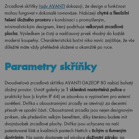
Zrcadlové skříňky
řady AVANTI
dokazují, že design a funkčnost
mohou fungovat v dokonalé rovnováze. Nabízejí
chytré a flexibilní
řešení úložného prostoru
v kombinaci s promyšleným,
minimalistickým designem, který podtrhuje
velkorysá zrcadlová
plocha
. Výsledkem je čistý a nadčasový prvek vhodný do každé
moderní koupelny. Charakteristická boční nika navíc zajišťuje, že vše
důležité máte vždy přehledně uložené a okamžitě po ruce.
Parametry skříňky
Dvoudveřová zrcadlová skříňka AVANTI GA2EOP 80 nabízí bohatý
úložný prostor. Uvnitř galerky je
1 skleněná nastavitelná police
a
praktický box (s krytím IP 44) se zásuvkou a vypínačem pro externí
osvětlení. Dvířka s oboustrannými zrcadly se otevírají za decentní
přesah ve spodní části. Oboustranná zrcadla jsou nejen designovým
prvkem, ale především velkým benefitem, díky kterému budete mít
dvojnásobek zrcadlové plochy. Dvířka jsou uchycena na naší
patentované liště a kvalitních pantech Hettich s
tichým a tlumeným
dovíráním
. Na panty dostanete od výrobce
doživotní záruku
, na