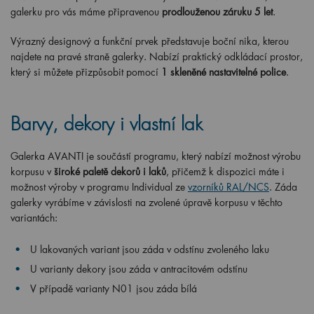
galerku pro vás máme připravenou
prodlouženou záruku 5 let
.
Výrazný designový a funkční prvek představuje boční nika, kterou
najdete na pravé straně galerky. Nabízí praktický odkládací prostor,
který si můžete přizpůsobit pomocí
1 skleněné nastavitelné police
.
Barvy, dekory i vlastní lak
Galerka AVANTI je součástí programu, který nabízí možnost výrobu
korpusu v
široké paletě dekorů i laků
, přičemž k dispozici máte i
možnost výroby v programu Individual ze
vzorníků RAL/NCS
. Záda
galerky vyrábíme v závislosti na zvolené úpravě korpusu v těchto
variantách:
U lakovaných variant jsou záda v odstínu zvoleného laku
U varianty dekory jsou záda v antracitovém odstínu
V případě varianty N01 jsou záda bílá