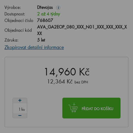
Výrobce:
Dřevojas
i
Dostupnost:
2 až 4 týdny
Objednací číslo
768607
AVA_GA2EOP_080_XXX_N01_XXX_XXX_XXX_X
Objednací kód
XX
Záruka:
5 let
Zkopírovat detailní informace
14,960 Kč
12,364 Kč
bez DPH
ks
PŘIDAT DO KOŠÍKU