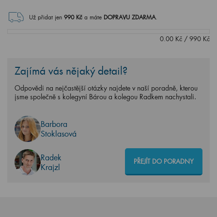
Už přidat jen
990
Kč
a máte
DOPRAVU ZDARMA
.
0.00
Kč
/
990
Kč
Zajímá vás nějaký detail?
Odpovědi na nejčastější otázky najdete v naší poradně, kterou
jsme společně s kolegyní Bárou a kolegou Radkem nachystali.
Barbora
Stoklasová
Radek
PŘEJÍT DO PORADNY
Krajzl