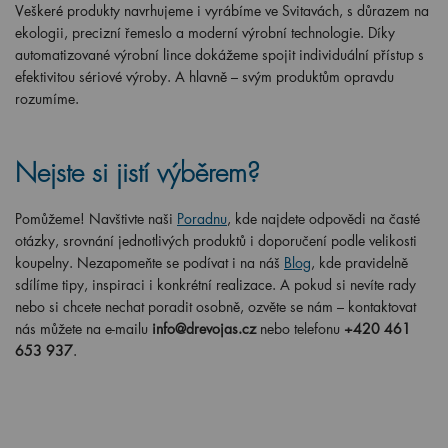
Veškeré produkty navrhujeme i vyrábíme ve Svitavách, s důrazem na
ekologii, precizní řemeslo a moderní výrobní technologie. Díky
automatizované výrobní lince dokážeme spojit individuální přístup s
efektivitou sériové výroby. A hlavně – svým produktům opravdu
rozumíme.
Nejste si jistí výběrem?
Pomůžeme! Navštivte naši
Poradnu
, kde najdete odpovědi na časté
otázky, srovnání jednotlivých produktů i doporučení podle velikosti
koupelny. Nezapomeňte se podívat i na náš
Blog
, kde pravidelně
sdílíme tipy, inspiraci i konkrétní realizace. A pokud si nevíte rady
nebo si chcete nechat poradit osobně, ozvěte se nám – kontaktovat
nás můžete na e-mailu
info@drevojas.cz
nebo telefonu
+420 461
653 937
.