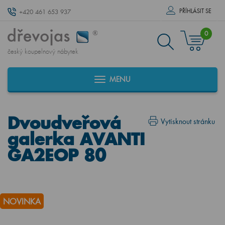
PŘÍHLÁSIT SE
+420 461 653 937
0
český koupelnový nábytek
MENU
Dvoudveřová
Vytisknout stránku
galerka AVANTI
GA2EOP 80
NOVINKA