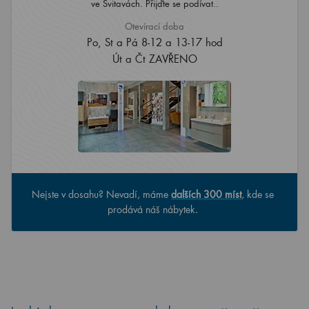
ve Svitavách. Přijďte se podívat..
Otevírací doba
Po, St a Pá 8-12 a 13-17 hod
Út a Čt ZAVŘENO
Nejste v dosahu? Nevadí, máme
dalších 300 míst
, kde se
prodává náš nábytek.