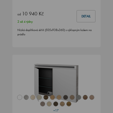
10 940 Kč
od
DETAIL
2 až 4 týdny
Nízká doplňková skříň (505x938x360) s výklopným košem na
prádlo
+17