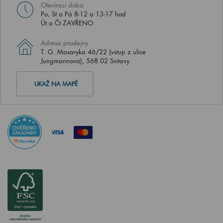
Otevírací doba
Po, St a Pá 8-12 a 13-17 hod
Út a Čt ZAVŘENO
Adresa prodejny
T. G. Masaryka 46/22 (vstup z ulice
Jungmannova), 568 02 Svitavy
UKAŽ NA MAPĚ