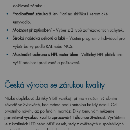
doživotní zárukou.
Prodloužená záruka 5 let
- Platí na skříňku i keramické
umyvadlo.
Možnost přizpůsobení
– Výběr z 2 typů zafrézovaných úchytek.
Široká nabídka dekorů a laků
– Včetně programu Individual pro
výběr barvy podle RAL nebo NCS.
Maximální ochrana s HPL materiálem
- Volitelný HPL plátek pro
vyšší odolnost proti vodě a poškození.
Česká výroba se zárukou kvality
Nízké doplňkové skříňky VISIT vznikají přímo v našem výrobním
závodě ve Svitavách, kde máme pod kontrolou každý detail. Od
prvotního návrhu až po finální montáž. Díky tomu vám můžeme
garantovat
vysokou kvalitu zpracování i dlouhou životnost
. Vyrábíme
je z kvalitních LTD nebo MDF desek, tedy z ověřených a spolehlivých