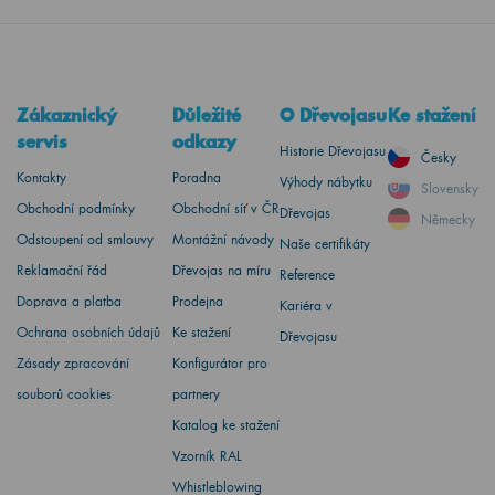
Zákaznický
Důležité
O Dřevojasu
Ke stažení
servis
odkazy
Historie Dřevojasu
Česky
Kontakty
Poradna
Výhody nábytku
Slovensky
Obchodní podmínky
Obchodní síť v ČR
Dřevojas
Německy
Odstoupení od smlouvy
Montážní návody
Naše certifikáty
Reklamační řád
Dřevojas na míru
Reference
Doprava a platba
Prodejna
Kariéra v
Ochrana osobních údajů
Ke stažení
Dřevojasu
Zásady zpracování
Konfigurátor pro
souborů cookies
partnery
Katalog ke stažení
Vzorník RAL
Whistleblowing