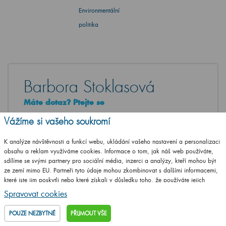
Environmentální
politika
Barbora Stoklasová
Máte dotaz? Ptejte se
Vážíme si vašeho soukromí
+420
461 653 937
Po - Pá: 8-17 hod.
K analýze návštěvnosti a funkcí webu, ukládání vašeho nastavení a personalizaci
obsahu a reklam využíváme cookies. Informace o tom, jak náš web používáte,
info@drevojas.cz
sdílíme se svými partnery pro sociální média, inzerci a analýzy, kteří mohou být
ze zemí mimo EU. Partneři tyto údaje mohou zkombinovat s dalšími informacemi,
které jste jim poskytli nebo které získali v důsledku toho, že používáte jejich
NAPIŠTE VÁŠ DOTAZ
služby.
Podrobné informace
Spravovat cookies
POUZE NEZBYTNÉ
PŘIJMOUT VŠE