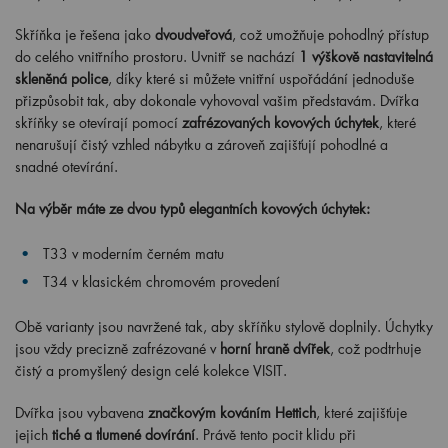
Skříňka je řešena jako
dvoudveřová
, což umožňuje pohodlný přístup
do celého vnitřního prostoru. Uvnitř se nachází
1 výškově nastavitelná
skleněná police
, díky které si můžete vnitřní uspořádání jednoduše
přizpůsobit tak, aby dokonale vyhovoval vašim představám. Dvířka
skříňky se otevírají pomocí
zafrézovaných kovových úchytek
, které
nenarušují čistý vzhled nábytku a zároveň zajišťují pohodlné a
snadné otevírání.
Na výběr máte ze dvou typů elegantních kovových úchytek:
T33 v moderním černém matu
T34 v klasickém chromovém provedení
Obě varianty jsou navržené tak, aby skříňku stylově doplnily. Úchytky
jsou vždy precizně zafrézované v
horní hraně dvířek
, což podtrhuje
čistý a promyšlený design celé kolekce VISIT.
Dvířka jsou vybavena
značkovým kováním Hettich
, které zajišťuje
jejich
tiché a tlumené dovírání
. Právě tento pocit klidu při