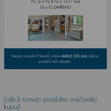
Po, St a Pá 8-12 a 13-17 hod
Út a Čt ZAVŘENO
Nejste v dosahu? Nevadí, máme
dalších 300 míst
, kde se
prodává náš nábytek.
Lidé k tomuto produktu nejčastěji
kupují