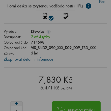
Ne
Horní deska se zvýšenou voděodolností (HPL)
Výrobce:
Dřevojas
i
Dostupnost:
2 až 4 týdny
Objednací číslo
714598
Objednací kód
VIS_SND2_090_XXX_D09_D09_T33_XXX
Záruka:
5 let
Zkopírovat detailní informace
7,830 Kč
6,471 Kč
bez DPH
ks
PŘIDAT DO KOŠÍKU