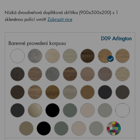
Nízká dvoudveřová doplňková skříňka (900x500x200) s 1
skleněnou policí uvnitř
Zobrazit více
D09 Arlington
Barevné provedení korpusu