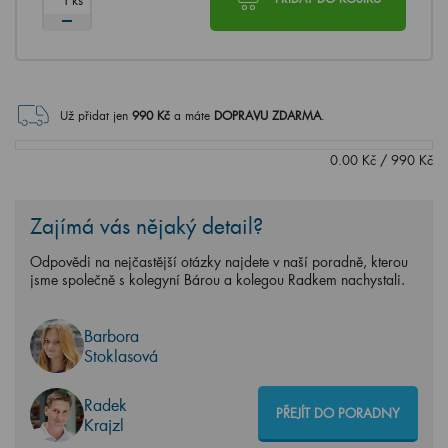
Už přidat jen
990
Kč
a máte
DOPRAVU ZDARMA
.
0.00
Kč
/
990
Kč
Zajímá vás nějaký detail?
Odpovědi na nejčastější otázky najdete v naší poradně, kterou
jsme společně s kolegyní Bárou a kolegou Radkem nachystali.
Barbora
Stoklasová
Radek
PŘEJÍT DO PORADNY
Krajzl