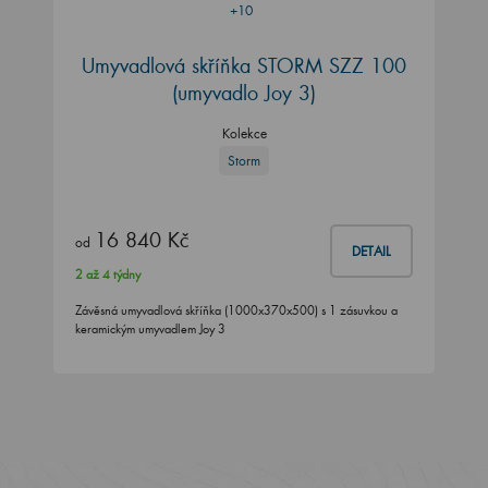
+10
Umyvadlová skříňka STORM SZZ 100
(umyvadlo Joy 3)
Kolekce
Storm
16 840 Kč
od
DETAIL
2 až 4 týdny
Závěsná umyvadlová skříňka (1000x370x500) s 1 zásuvkou a
keramickým umyvadlem Joy 3