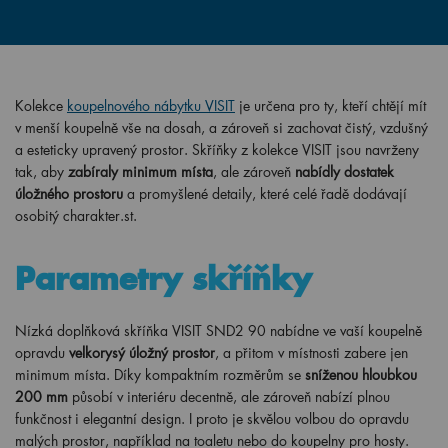
Kolekce
koupelnového nábytku VISIT
je určena pro ty, kteří chtějí mít
v menší koupelně vše na dosah, a zároveň si zachovat čistý, vzdušný
a esteticky upravený prostor. Skříňky z kolekce VISIT jsou navrženy
tak, aby
zabíraly minimum místa
, ale zároveň
nabídly dostatek
úložného prostoru
a promyšlené detaily, které celé řadě dodávají
osobitý charakter.
st.
Parametry skříňky
Nízká doplňková skříňka VISIT SND2 90 nabídne ve vaší koupelně
opravdu
velkorysý úložný prostor
, a přitom v místnosti zabere jen
minimum místa. Díky kompaktním rozměrům se
sníženou hloubkou
200 mm
působí v interiéru decentně, ale zároveň nabízí plnou
funkčnost i elegantní design. I proto je skvělou volbou do opravdu
malých prostor, například na toaletu nebo do koupelny pro hosty.