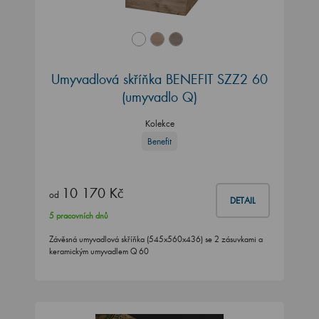
Umyvadlová skříňka BENEFIT SZZ2 60
(umyvadlo Q)
Kolekce
Benefit
10 170 Kč
od
DETAIL
5 pracovních dnů
Závěsná umyvadlová skříňka (545x560x436) se 2 zásuvkami a
keramickým umyvadlem Q 60