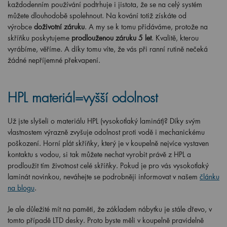
každodenním používání podtrhuje i jistota, že se na celý systém
můžete dlouhodobě spolehnout. Na kování totiž získáte od
výrobce
doživotní záruku
. A my se k tomu přidáváme, protože na
skříňku poskytujeme
prodlouženou záruku 5 let
. Kvalitě, kterou
vyrábíme, věříme. A díky tomu víte, že vás při ranní rutině nečeká
žádné nepříjemné překvapení.
HPL materiál=vyšší odolnost
Už jste slyšeli o materiálu HPL (vysokotlaký laminát)? Díky svým
vlastnostem výrazně zvyšuje odolnost proti vodě i mechanickému
poškození. Horní plát skříňky, který je v koupelně nejvíce vystaven
kontaktu s vodou, si tak můžete nechat vyrobit právě z HPL a
prodloužit tím životnost celé skříňky. Pokud je pro vás vysokotlaký
laminát novinkou, neváhejte se podrobněji informovat v našem
článku
na blogu
.
Je ale důležité mít na paměti, že základem nábytku je stále dřevo, v
tomto případě LTD desky. Proto byste měli v koupelně pravidelně