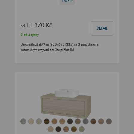
Take It
11 370 Kč
od
DETAIL
2 až 4 týdny
Umyvadlová skříňka (820x692x335) se 2 zásuvkami a
keramickým umyvadlem Dreja Plus 85