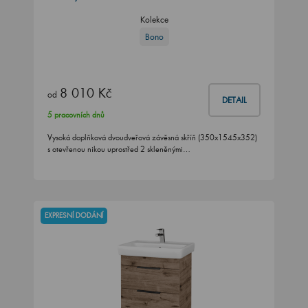
Kolekce
Bono
8 010 Kč
od
DETAIL
5 pracovních dnů
Vysoká doplňková dvoudveřová závěsná skříň (350x1545x352)
s otevřenou nikou uprostřed 2 skleněnými…
EXPRESNÍ DODÁNÍ