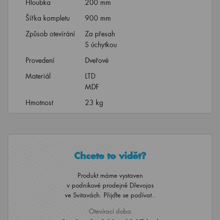
Hloubka
200 mm
Šířka kompletu
900 mm
Způsob otevírání
Za přesah
S úchytkou
Provedení
Dveřové
Materiál
LTD
MDF
Hmotnost
23 kg
Chcete to vidět?
Produkt máme vystaven
v podnikové prodejně Dřevojas
ve Svitavách. Přijďte se podívat..
Otevírací doba