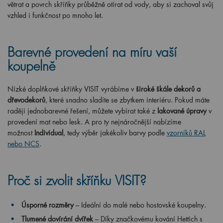
větrat a povrch skříňky průběžně otírat od vody, aby si zachoval svůj
vzhled i funkčnost po mnoho let.
Barevné provedení na míru vaší
koupelně
Nízké doplňkové skříňky VISIT vyrábíme v
široké škále dekorů a
dřevodekorů
, které snadno sladíte se zbytkem interiéru. Pokud máte
raději jednobarevné řešení, můžete vybírat také z
lakované úpravy
v
provedení mat nebo lesk. A pro ty nejnáročnější nabízíme
možnost
Individual
, tedy výběr jakékoliv barvy podle
vzorníků RAL
nebo NCS
.
Proč si zvolit skříňku VISIT?
Úsporné rozměry
– Ideální do malé nebo hostovské koupelny.
Tlumené dovírání dvířek
– Díky značkovému kování Hettich s