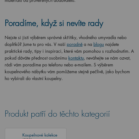
materiálů od prověřených dodavatelů.
Poradíme, když si nevíte rady
Nejste si jisti výběrem správné skříňky, vhodného umyvadla nebo
doplňků? Jsme tu pro vás. V naší
poradně
a na
blogu
najdete
praktické rady, tipy i inspiraci, které vám pomohou s rozhodnutím. A
pokud dáváte přednost osobnímu
kontaktu
, neváhejte se nám ozvat,
rádi vám poradíme po telefonu nebo e-mailem. S výběrem
koupelnového nábytku vám pomůžeme stejně pečlivě, jako bychom
ho vybírali do vlastní koupelny.
Produkt patří do těchto kategorií
Koupelnové kolekce