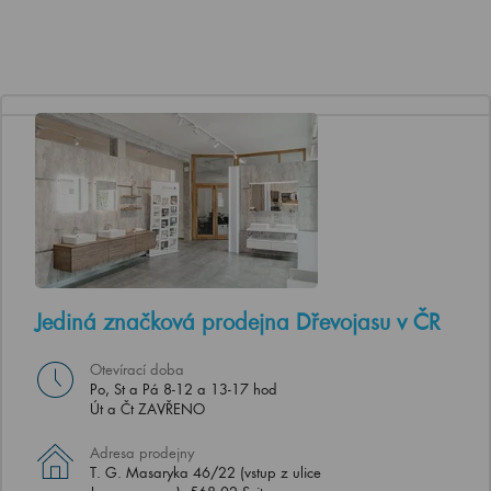
Jediná značková prodejna Dřevojasu v ČR
Otevírací doba
Po, St a Pá 8-12 a 13-17 hod
Út a Čt ZAVŘENO
Adresa prodejny
T. G. Masaryka 46/22 (vstup z ulice