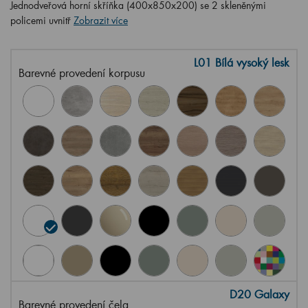
Jednodveřová horní skříňka (400x850x200) se 2 skleněnými
policemi uvnitř
Zobrazit více
L01 Bílá vysoký lesk
Barevné provedení korpusu
D20 Galaxy
Barevné provedení čela