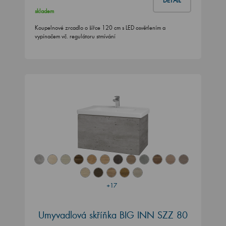
DETAIL
skladem
Koupelnové zrcadlo o šířce 120 cm s LED osvětlením a
vypínačem vč. regulátoru stmívání
+17
Umyvadlová skříňka BIG INN SZZ 80