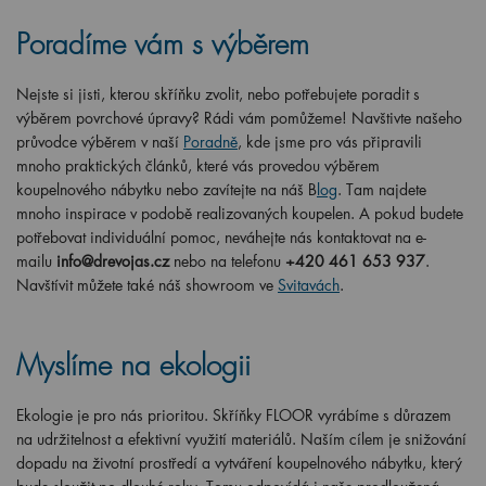
Poradíme vám s výběrem
Nejste si jisti, kterou skříňku zvolit, nebo potřebujete poradit s
výběrem povrchové úpravy? Rádi vám pomůžeme! Navštivte našeho
průvodce výběrem v naší
Poradně
, kde jsme pro vás připravili
mnoho praktických článků, které vás provedou výběrem
koupelnového nábytku nebo zavítejte na náš B
log
. Tam najdete
mnoho inspirace v podobě realizovaných koupelen. A pokud budete
potřebovat individuální pomoc, neváhejte nás kontaktovat na e-
mailu
info@drevojas.cz
nebo na telefonu
+420 461 653 937
.
Navštívit můžete také náš showroom ve
Svitavách
.
Myslíme na ekologii
Ekologie je pro nás prioritou. Skříňky FLOOR vyrábíme s důrazem
na udržitelnost a efektivní využití materiálů. Naším cílem je snižování
dopadu na životní prostředí a vytváření koupelnového nábytku, který