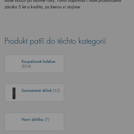
bude sloužit po dlouhé roky. Tomu odpovídá i naše prodloužená
záruka 5 let a kvalita, za kterou si stojíme.
Produkt patří do těchto kategorií
Koupelnové kolekce
(824)
Samostatné skříně
(63)
Horní skříňka
(7)