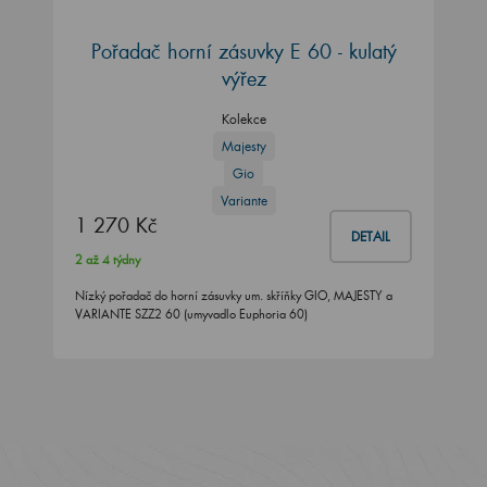
Pořadač horní zásuvky E 60 - kulatý
výřez
Kolekce
Majesty
Gio
Variante
1 270 Kč
DETAIL
2 až 4 týdny
Nízký pořadač do horní zásuvky um. skříňky GIO, MAJESTY a
VARIANTE SZZ2 60 (umyvadlo Euphoria 60)