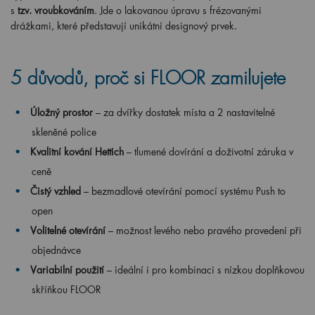
s
tzv. vroubkováním
. Jde o lakovanou úpravu s frézovanými
drážkami, které představují unikátní designový prvek.
5 důvodů, proč si FLOOR zamilujete
Úložný prostor
– za dvířky dostatek místa a 2 nastavitelné
skleněné police
Kvalitní kování Hettich
– tlumené dovírání a doživotní záruka v
ceně
Čistý vzhled
– bezmadlové otevírání pomocí systému Push to
open
Volitelné otevírání
– možnost levého nebo pravého provedení při
objednávce
Variabilní použití
– ideální i pro kombinaci s nízkou doplňkovou
skříňkou FLOOR