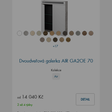
+17
Dvoudveřová galerka AIR GA2OE 70
Kolekce
Air
14 040 Kč
od
DETAIL
2 až 4 týdny