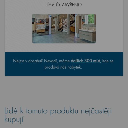
Út a Čt ZAVŘENO
Nejste v dosahu? Nevadí, máme
dalších 300 míst
, kde se
prodává náš nábytek.
Lidé k tomuto produktu nejčastěji
kupují