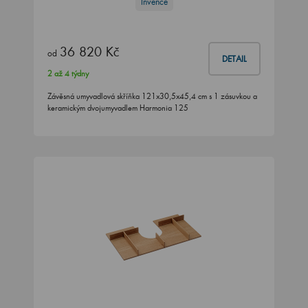
Invence
36 820 Kč
od
DETAIL
2 až 4 týdny
Závěsná umyvadlová skříňka 121x30,5x45,4 cm s 1 zásuvkou a
keramickým dvojumyvadlem Harmonia 125