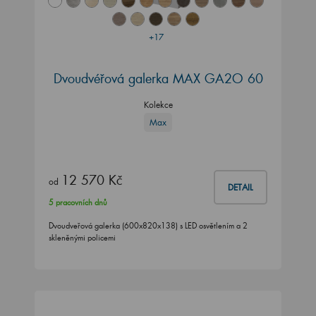
+17
Dvoudvéřová galerka MAX GA2O 60
Kolekce
Max
12 570 Kč
od
DETAIL
5 pracovních dnů
Dvoudveřová galerka (600x820x138) s LED osvětlením a 2
skleněnými policemi