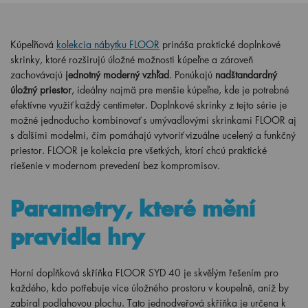
Kúpeľňová
kolekcia nábytku FLOOR
prináša praktické doplnkové
skrinky, ktoré rozširujú úložné možnosti kúpeľne a zároveň
zachovávajú
jednotný moderný vzhľad
. Ponúkajú
nadštandardný
úložný priestor
, ideálny najmä pre menšie kúpeľne, kde je potrebné
efektívne využiť každý centimeter. Doplnkové skrinky z tejto série je
možné jednoducho kombinovať s umývadlovými skrinkami FLOOR aj
s ďalšími modelmi, čím pomáhajú vytvoriť vizuálne ucelený a funkčný
priestor. FLOOR je kolekcia pre všetkých, ktorí chcú praktické
riešenie v modernom prevedení bez kompromisov.
Parametry, které mění
pravidla hry
Horní doplňková skříňka FLOOR SYD 40 je skvělým řešením pro
každého, kdo potřebuje více úložného prostoru v koupelně, aniž by
zabíral podlahovou plochu. Tato jednodveřová skříňka je určena k