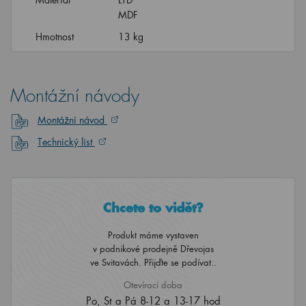
MDF
Hmotnost
13 kg
Montážní návody
Montážní návod
Technický list
Chcete to vidět?
Produkt máme vystaven
v podnikové prodejně Dřevojas
ve Svitavách. Přijďte se podívat..
Otevírací doba
Po, St a Pá 8-12 a 13-17 hod