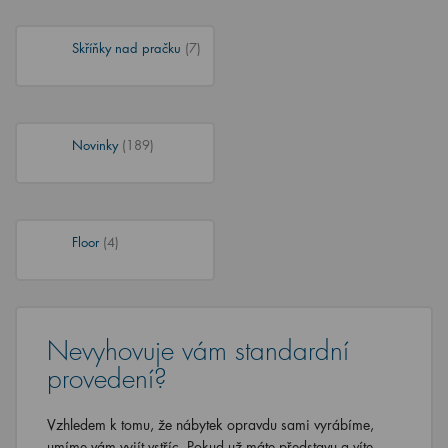
Skříňky nad pračku
(7)
Novinky
(189)
Floor
(4)
Nevyhovuje vám standardní
provedení?
Vzhledem k tomu, že nábytek opravdu sami vyrábíme,
umíme vám vyjít vstříc. Pokud už máte představu a víte,