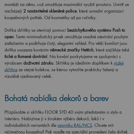
montáži na stěnu, což umožňuje maximální využití prostoru. Uvnitř se
nacházejí
2 nastavitelné skleněné police
, které usnadní organizaci
koupelnových potřeb. Od kosmetiky až po ručníky.
Dvířka skříňky se otevírají pomocí
bezúchytkového systému Push to
open
. Tento minimalistický prvek umožňuje snadné otevírání pouhým
zatlačením a podtrhuje čistý, elegantní vzhled. Pro větší komfort jsou
dvířka osazena kováním
německé značky Hettich
, které zajišťuje také
tiché a tlumené dovírání
. Na kování poskytujeme ve spolupráci s
výrobcem
doživotní záruku
. Skříňka je ideálním doplňkem k
nízké
skříňce
ze stejné kolekce, se kterou vytvoříte prakticky řešený a
vizuálně sjednocený celek.
Bohatá nabídka dekorů a barev
Přizpůsobte si skříňku FLOOR SYD 40 svým představám o stylu a
interiéru. Nabízíme ji v širokém výběru dekorů, laků i v
individuálních variantách dle
vzorníku RAL/NCS
. Chcete mít
výjimečnou koupelnu? Pak vsaďte na speciální provedení čela dvířek