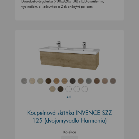
Dvoudveřová galerka (700x820x138) s LED osvětlením,
vypínačem. el. zásuvkou a 2 skleněnými policemi
+4
Koupelnová skříňka INVENCE SZZ
125 (dvojumyvadlo Harmonia)
Kolekce