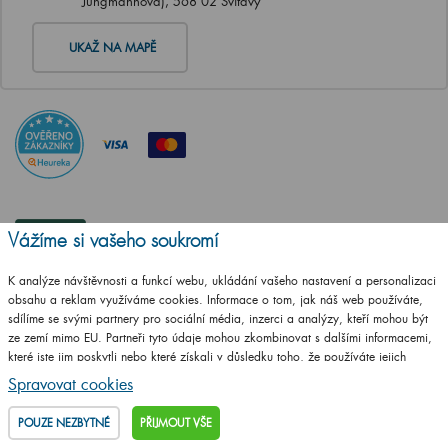
Jungmannova), 568 02 Svitavy
UKAŽ NA MAPĚ
Vážíme si vašeho soukromí
K analýze návštěvnosti a funkcí webu, ukládání vašeho nastavení a personalizaci
obsahu a reklam využíváme cookies. Informace o tom, jak náš web používáte,
sdílíme se svými partnery pro sociální média, inzerci a analýzy, kteří mohou být
ze zemí mimo EU. Partneři tyto údaje mohou zkombinovat s dalšími informacemi,
které jste jim poskytli nebo které získali v důsledku toho, že používáte jejich
služby.
Podrobné informace
Spravovat cookies
POUZE NEZBYTNÉ
PŘIJMOUT VŠE
ČSN EN ISO