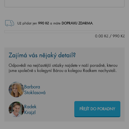
Už přidat jen
990
Kč
a máte
DOPRAVU ZDARMA
.
0.00
Kč
/
990
Kč
Zajímá vás nějaký detail?
Odpovědi na nejčastější otázky najdete v naší poradně, kterou
jsme společně s kolegyní Bárou a kolegou Radkem nachystali.
Barbora
Stoklasová
Radek
PŘEJÍT DO PORADNY
Krajzl