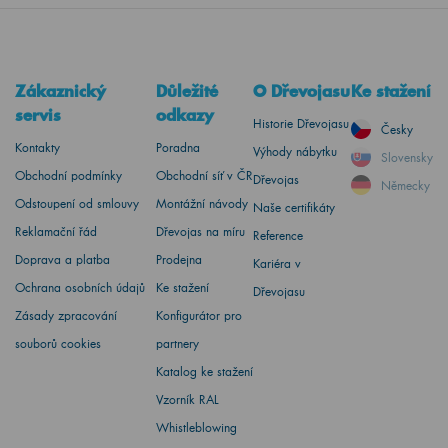
Zákaznický
Důležité
O Dřevojasu
Ke stažení
servis
odkazy
Historie Dřevojasu
Česky
Kontakty
Poradna
Výhody nábytku
Slovensky
Obchodní podmínky
Obchodní síť v ČR
Dřevojas
Německy
Odstoupení od smlouvy
Montážní návody
Naše certifikáty
Reklamační řád
Dřevojas na míru
Reference
Doprava a platba
Prodejna
Kariéra v
Ochrana osobních údajů
Ke stažení
Dřevojasu
Zásady zpracování
Konfigurátor pro
souborů cookies
partnery
Katalog ke stažení
Vzorník RAL
Whistleblowing