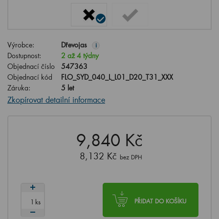
Výrobce:
Dřevojas
i
Dostupnost:
2 až 4 týdny
Objednací číslo
547363
Objednací kód
FLO_SYD_040_L_L01_D20_T31_XXX
Záruka:
5 let
Zkopírovat detailní informace
9,840 Kč
8,132 Kč
bez DPH
ks
PŘIDAT DO KOŠÍKU