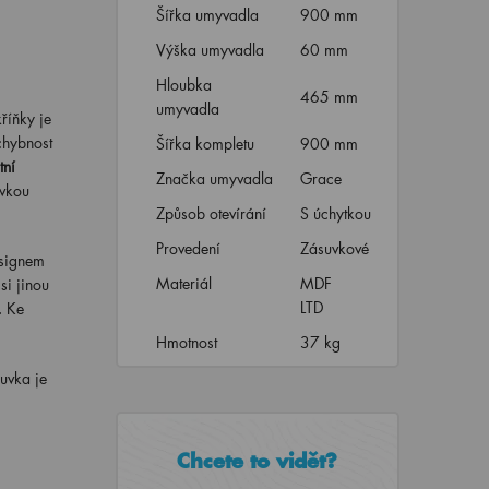
Šířka umyvadla
900 mm
Výška umyvadla
60 mm
Hloubka
465 mm
umyvadla
říňky je
chybnost
Šířka kompletu
900 mm
tní
Značka umyvadla
Grace
uvkou
Způsob otevírání
S úchytkou
Provedení
Zásuvkové
esignem
Materiál
MDF
si jinou
LTD
. Ke
Hmotnost
37 kg
uvka je
Chcete to vidět?