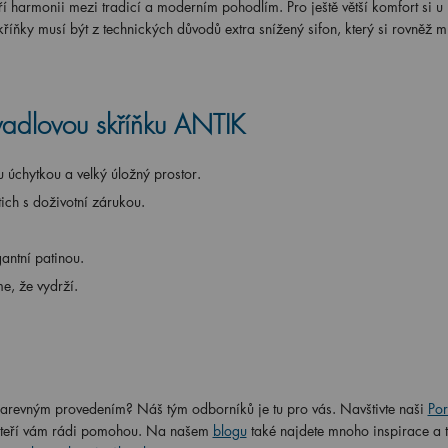
 harmonii mezi tradicí a moderním pohodlím. Pro ještě větší komfort si u
íňky musí být z technických důvodů extra snížený sifon, který si rovněž m
vadlovou skříňku ANTIK
 úchytkou a velký úložný prostor.
ich s doživotní zárukou.
antní patinou.
me, že vydrží.
s barevným provedením? Náš tým odborníků je tu pro vás. Navštivte naši
Po
, kteří vám rádi pomohou. Na našem
blogu
také najdete mnoho inspirace a t