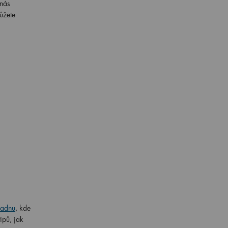
 nás
ůžete
radnu
, kde
ipů, jak