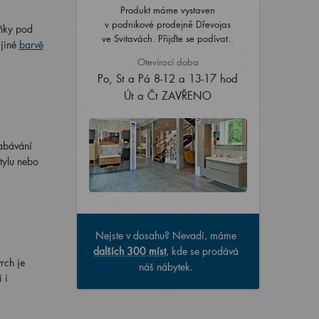
Produkt máme vystaven
v podnikové prodejně Dřevojas
íňky pod
ve Svitavách. Přijďte se podívat..
jiné
barvě
Otevírací doba
Po, St a Pá 8-12 a 13-17 hod
Út a Čt ZAVŘENO
abávání
tylu nebo
Nejste v dosahu? Nevadí, máme
dalších 300 míst
, kde se prodává
rch je
náš nábytek.
 i