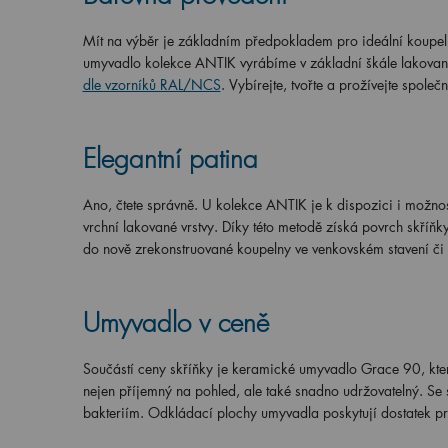
Mít na výběr je základním předpokladem pro ideální koupel
umyvadlo kolekce ANTIK vyrábíme v základní škále lakovanýc
dle vzorníků RAL/NCS
. Vybírejte, tvořte a prožívejte spole
Elegantní patina
Ano, čtete správně. U kolekce ANTIK je k dispozici i možnos
vrchní lakované vrstvy. Díky této metodě získá povrch skříňky
do nově zrekonstruované koupelny ve venkovském stavení či
Umyvadlo v ceně
Součástí ceny skříňky je keramické umyvadlo Grace 90, kter
nejen příjemný na pohled, ale také snadno udržovatelný. Se 
bakteriím. Odkládací plochy umyvadla poskytují dostatek pros