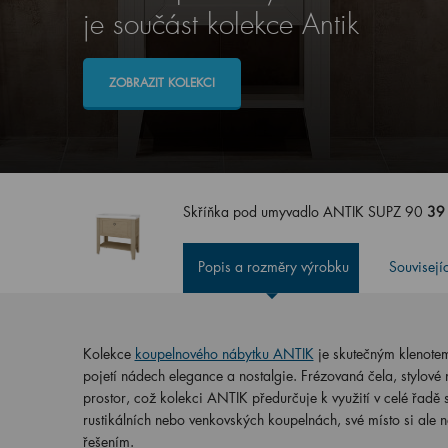
je součást kolekce Antik
ZOBRAZIT KOLEKCI
Skříňka pod umyvadlo ANTIK SUPZ 90
39
Popis a rozměry výrobku
Souvisejí
Kolekce
koupelnového nábytku ANTIK
je skutečným klenote
pojetí nádech elegance a nostalgie. Frézovaná čela, stylové
prostor, což kolekci ANTIK předurčuje k využití v celé řadě s
rustikálních nebo venkovských koupelnách, své místo si ale na
řešením.