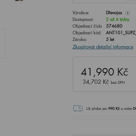
Výrobce:
Dřevojas
i
Dostupnost:
2 až 4 týdny
Objednací číslo
574680
Objednací kód
ANT101_SUPZ
Záruka:
5 let
Zkopírovat detailní informace
41,990 Kč
34,702 Kč
bez DPH
Už přidat jen
990
Kč
a máte
D