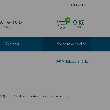
PŘÍHLÁSIT SE
0
0 Kč
61 653 937
8-17 hod.
s DPH
Výprodej
Koupelnové kolekce
Vytisknout stránku
) s 1 zásuvkou, dřevěnou policí a keramickým
e