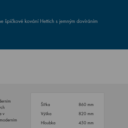
e špičkové kování Hettich s jemným dovíráním
derním
Šířka
860 mm
ých
e v
Výška
820 mm
 s moderním
Hloubka
450 mm