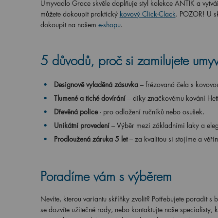
Umyvadlo Grace skvěle doplňuje styl kolekce ANTIK a vytváří
můžete dokoupit praktický
kovový Click-Clack
. POZOR! U skř
dokoupit na našem
e-shopu
.
5 důvodů, proč si zamilujete umy
Designově vyladěná zásuvka
– frézovaná čela s kovovou
Tlumené a tiché dovírání
– díky značkovému kování Hett
Dřevěná police
- pro odložení ručníků nebo osušek.
Unikátní provedení
– Výběr mezi základními laky a eleg
Prodloužená záruka 5 let
– za kvalitou si stojíme a věří
Poradíme vám s výběrem
Nevíte, kterou variantu skříňky zvolit? Potřebujete poradit 
se dozvíte užitečné rady, nebo kontaktujte naše specialisty