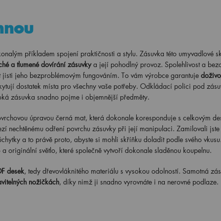
hnou
lým příkladem spojení praktičnosti a stylu. Zásuvka této umyvadlové sk
iché a tlumené dovírání zásuvky
a její pohodlný provoz. Spolehlivost a bez
t jisti jeho bezproblémovým fungováním. To vám výrobce garantuje
doživo
kytují dostatek místa pro všechny vaše potřeby. Odkládací polici pod zás
ysoká zásuvka snadno pojme i objemnější předměty.
ovrchovou úpravou černá mat, která dokonale koresponduje s celkovým d
í nechtěnému odření povrchu zásuvky při její manipulaci. Zamilovali jste 
úchytky a to právě proto, abyste si mohli skříňku doladit podle svého vkusu
a originální světlo, které společně vytvoří dokonale sladěnou koupelnu.
DF desek
, tedy dřevovláknitého materiálu s vysokou odolností. Samotná zás
vitelných nožičkách
, díky nimž ji snadno vyrovnáte i na nerovné podlaze.