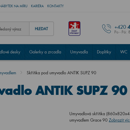
NÁBYTEK NA MÍRU
KARIÉRA
KONTAKTY
+420
4
HLEDAT
Po - Pá: 
lové desky
Galerky a zrcadla
Umyvadla
Doplňky
WC
umyvadlem
Skříňka pod umyvadlo ANTIK SUPZ 90
vadlo ANTIK SUPZ 90
Umyvadlová skříňka (860x820x450
umyvadlem Grace 90
Zobrazit víc