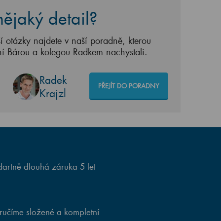
ějaký detail?
í otázky najdete v naší poradně, kterou
ní Bárou a kolegou Radkem nachystali.
Radek
PŘEJÍT DO PORADNY
Krajzl
artně dlouhá záruka 5 let
ručíme složené a kompletní