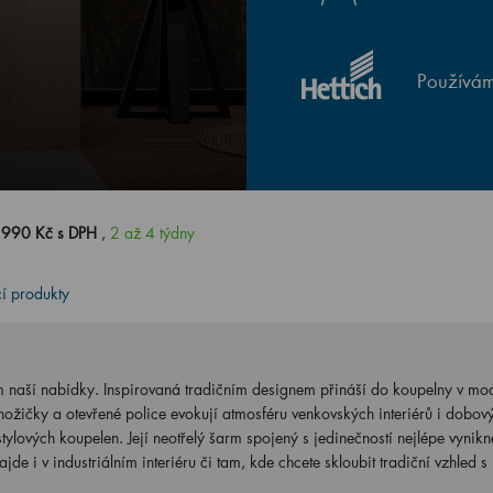
Používám
 990 Kč s DPH
,
2 až 4 týdny
cí produkty
m naší nabídky. Inspirovaná tradičním designem přináší do koupelny v mo
 nožičky a otevřené police evokují atmosféru venkovských interiérů i dobov
tylových koupelen. Její neotřelý šarm spojený s jedinečností nejlépe vynikn
jde i v industriálním interiéru či tam, kde chcete skloubit tradiční vzhled