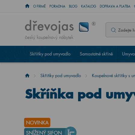
O FIRMĚ
PORADNA
BLOG
KATALOG
DOPRAVA A PLATBA
český koupelnový nábytek
Skříňky pod umyvadlo
Samostatné skříně
Umyvad
Skříňky pod umyvadlo
Koupelnové skříňky s 
Skříňka pod umy
NOVINKA
SNÍŽENÝ SIFON