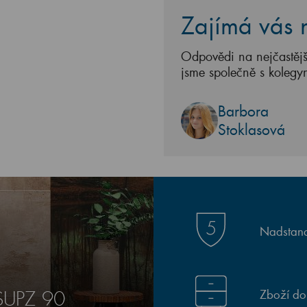
Zajímá vás n
Odpovědi na nejčastějš
jsme společně s kolegy
Barbora
Stoklasová
Nadstand
Zboží do
SUPZ 90