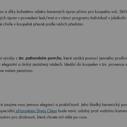
nu a díky bohatému výběru barevných úprav přímo pro koupelnu snů. Skř
h úprav v provedení lesk/mat a v rámci programu Individual v jakékoliv 
čné chvíle v koupelně přesně podle vašich představ.
t výroby s
tzv. patinováním povrchu
, které vzniká pomocí jemného proškr
 elegantní a útulný zestařený nádech. Ideální do koupelen v tzv. provence s
 ve vašem penzionu.
é zaujme svou jemnou elegancí a praktičností. Jeho hladký keramický pov
speciální
přípravkem Dreja Clean
bude navíc odolný proti vodnímu kameni
toru pro drobnosti, které chcete mít stále po ruce.