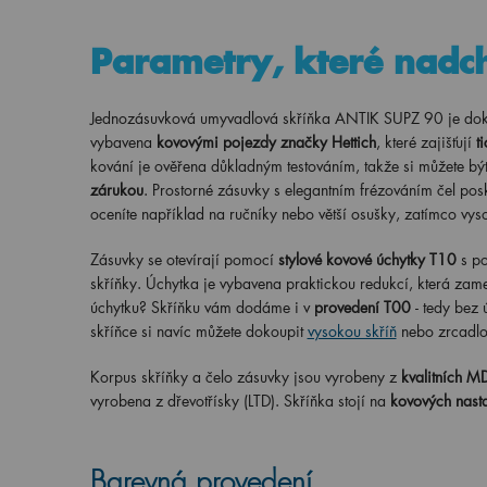
Parametry, které nadc
Jednozásuvková umyvadlová skříňka ANTIK SUPZ 90 je dokona
vybavena
kovovými pojezdy značky Hettich
, které zajišťují
t
kování je ověřena důkladným testováním, takže si můžete bý
zárukou
. Prostorné zásuvky s elegantním frézováním čel pos
oceníte například na ručníky nebo větší osušky, zatímco v
Zásuvky se otevírají pomocí
stylové kovové úchytky T10
s p
skříňky. Úchytka je vybavena praktickou redukcí, která zamez
úchytku? Skříňku vám dodáme i v
provedení T00
- tedy bez 
skříňce si navíc můžete dokoupit
vysokou skříň
nebo zrcadlo 
Korpus skříňky a čelo zásuvky jsou vyrobeny z
kvalitních M
vyrobena z dřevotřísky (LTD). Skříňka stojí na
kovových nasta
Barevná provedení