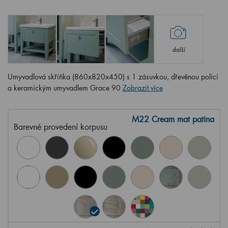
další
Umyvadlová skříňka (860x820x450) s 1 zásuvkou, dřevěnou policí
a keramickým umyvadlem Grace 90
Zobrazit více
M22 Cream mat patina
Barevné provedení korpusu