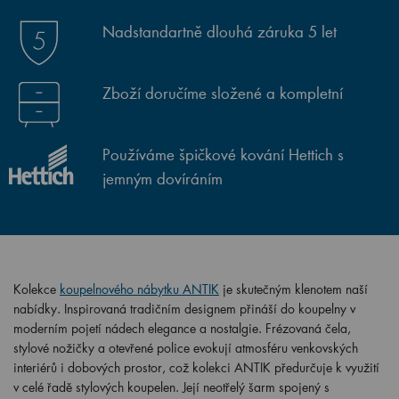
Nadstandartně dlouhá záruka 5 let
Zboží doručíme složené a kompletní
Používáme špičkové kování Hettich s
jemným dovíráním
Kolekce
koupelnového nábytku ANTIK
je skutečným klenotem naší
nabídky. Inspirovaná tradičním designem přináší do koupelny v
moderním pojetí nádech elegance a nostalgie. Frézovaná čela,
stylové nožičky a otevřené police evokují atmosféru venkovských
interiérů i dobových prostor, což kolekci ANTIK předurčuje k využití
v celé řadě stylových koupelen. Její neotřelý šarm spojený s