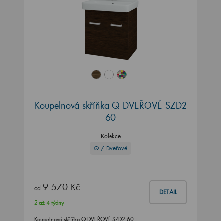
Koupelnová skříňka Q DVEŘOVÉ SZD2
60
Kolekce
Q / Dveřové
9 570 Kč
od
DETAIL
2 až 4 týdny
Koupelnová skříňka Q DVEŘOVÉ SZD2 60.