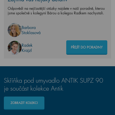
Odpovědi na nejčastější otázky najdete v naší poradně, kterou
jsme společně s kolegyní Bárou a kolegou Radkem nachystali.
Barbora
Stoklasová
Radek
PŘEJÍT DO PORADNY
Krajzl
Skříňka pod umyvadlo ANTIK SUPZ 90
je součást kolekce Antik
ZOBRAZIT KOLEKCI