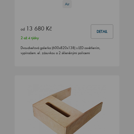
Air
13 680 Kč
od
DETAIL
2 až 4 týdny
Dvoudveřová galerka (600x820x138) s LED osvětlením,
vypínačem. el. zásuvkou a 2 skleněnými policemi