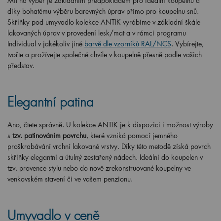
Mít na výběr je základním předpokladem pro ideální koupelnu a
díky bohatému výběru barevných úprav přímo pro koupelnu snů.
Skříňky pod umyvadlo kolekce ANTIK vyrábíme v základní škále
lakovaných úprav v provedení lesk/mat a v rámci programu
Individual v jakékoliv jiné
barvě dle vzorníků RAL/NCS
. Vybírejte,
tvořte a prožívejte společné chvíle v koupelně přesně podle vašich
představ.
Elegantní patina
Ano, čtete správně. U kolekce ANTIK je k dispozici i možnost výroby
s
tzv. patinováním povrchu
, které vzniká pomocí jemného
proškrabávání vrchní lakované vrstvy. Díky této metodě získá povrch
skříňky elegantní a útulný zestařený nádech. Ideální do koupelen v
tzv. provence stylu nebo do nově zrekonstruované koupelny ve
venkovském stavení či ve vašem penzionu.
Umyvadlo v ceně