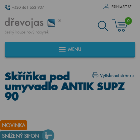
PŘÍHLÁSIT SE
+420 461 653 937
0
český koupelnový nábytek
MENU
Skříňka pod
Vytisknout stránku
umyvadlo ANTIK SUPZ
90
NOVINKA
SNÍŽENÝ SIFON