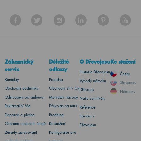
Zákaznický
Důležité
O Dřevojasu
Ke stažení
servis
odkazy
Historie Dřevojasu
Česky
Kontakty
Poradna
Výhody nábytku
Slovensky
Obchodní podmínky
Obchodní síť v ČR
Dřevojas
Německy
Odstoupení od smlouvy
Montážní návody
Naše certifikáty
Reklamační řád
Dřevojas na míru
Reference
Doprava a platba
Prodejna
Kariéra v
Ochrana osobních údajů
Ke stažení
Dřevojasu
Zásady zpracování
Konfigurátor pro