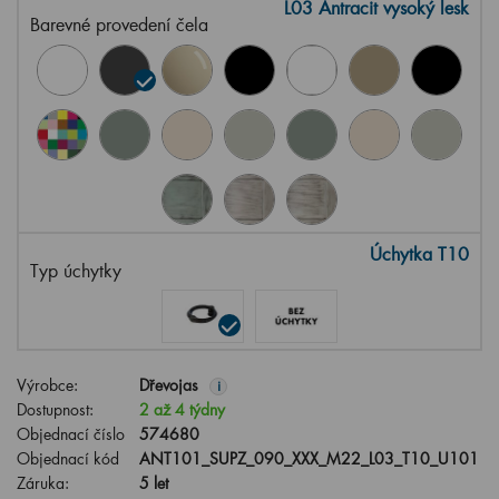
L03 Antracit vysoký lesk
Barevné provedení čela
Úchytka T10
Typ úchytky
Výrobce:
Dřevojas
i
Dostupnost:
2 až 4 týdny
Objednací číslo
574680
Objednací kód
ANT101_SUPZ_090_XXX_M22_L03_T10_U101
Záruka:
5 let