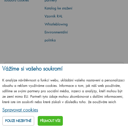
souborů cookies
partnery
Katalog ke stažení
Vzorník RAL
Whistleblowing
Environmentální
politika
Vážíme si vašeho soukromí
Barbora Stoklasová
K analýze návštěvnosti a funkcí webu, ukládání vašeho nastavení a personalizaci
Máte dotaz? Ptejte se
obsahu a reklam využíváme cookies. Informace o tom, jak náš web používáte,
sdílíme se svými partnery pro sociální média, inzerci a analýzy, kteří mohou být
+420
461 653 937
ze zemí mimo EU. Partneři tyto údaje mohou zkombinovat s dalšími informacemi,
které jste jim poskytli nebo které získali v důsledku toho, že používáte jejich
Po - Pá: 8-17 hod.
služby.
Podrobné informace
Spravovat cookies
info@drevojas.cz
POUZE NEZBYTNÉ
PŘIJMOUT VŠE