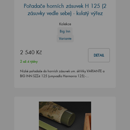
Pořadače horních zásuvek H 125 (2
zásuvky vedle sebe) - kulatý výřez
Kolekce
Big Inn
Variante
2 540 Kč
DETAIL
2 až 4 týdny
Nízké pořadače do horních zásuvek um. skříňky VARIANTE a
BIG INN SZZ4 125 (umyvadlo Harmonia 125) -…