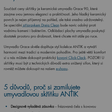
Součástí ceny skříňky je keramické umyvadlo Grace 90, které
zaujme svou jemnou elegancí a praktičností. Jeho hladký keramický
povrch je nejen příjemný na pohled, ale také snadno udržovatelný.
Se speciální
přípravkem Dreja Clean
bude navíc odolný proti
vodnímu kameni i bakteriím. Odkládací plochy umyvadla poskytují
dostatek prostoru pro drobnosti, které chcete mít stále po ruce.
Umyvadlo Grace skvěle doplňuje styl kolekce ANTIK a vytváří
harmonii mezi tradicí a moderním pohodlím. Pro ještě větší komfort
si u nás můžete dokoupit praktický
kovový Click-Clack
. POZOR! U
skříňky musí být z technických důvodů extra snížený sifon, který si
rovněž můžete dokoupit na našem
e-shopu
.
5 důvodů, proč si zamilujete
umyvadlovou skříňku ANTIK
Designově vyladěná zásuvka
– frézovaná čela s kovovou