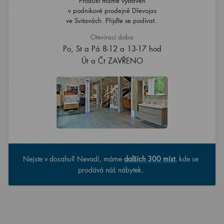
Produkt máme vystaven
v podnikové prodejně Dřevojas
ve Svitavách. Přijďte se podívat..
Otevírací doba
Po, St a Pá 8-12 a 13-17 hod
Út a Čt ZAVŘENO
Nejste v dosahu? Nevadí, máme
dalších 300 míst
, kde se
prodává náš nábytek.