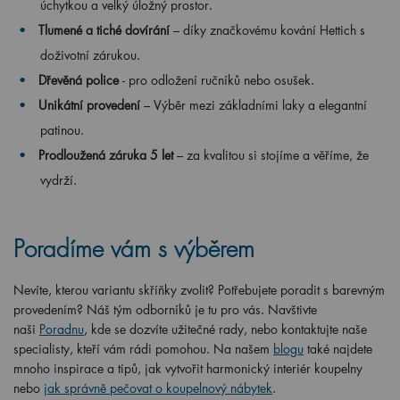
úchytkou a velký úložný prostor.
Tlumené a tiché dovírání
– díky značkovému kování Hettich s
doživotní zárukou.
Dřevěná police
- pro odložení ručníků nebo osušek.
Unikátní provedení
– Výběr mezi základními laky a elegantní
patinou.
Prodloužená záruka 5 let
– za kvalitou si stojíme a věříme, že
vydrží.
Poradíme vám s výběrem
Nevíte, kterou variantu skříňky zvolit? Potřebujete poradit s barevným
provedením? Náš tým odborníků je tu pro vás. Navštivte
naši
Poradnu
, kde se dozvíte užitečné rady, nebo kontaktujte naše
specialisty, kteří vám rádi pomohou. Na našem
blogu
také najdete
mnoho inspirace a tipů, jak vytvořit harmonický interiér koupelny
nebo
jak správně pečovat o koupelnový nábytek
.