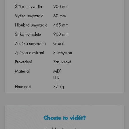
Šířka umyvadla
900 mm
Výška umyvadla
60 mm
Hloubka umyvadla
465 mm
Šířka kompletu
900 mm
Značka umyvadla
Grace
Způsob otevírání
S úchytkou
Provedení
Zásuvkové
Materiál
MDF
LTD
Hmotnost
37 kg
Chcete to vidět?