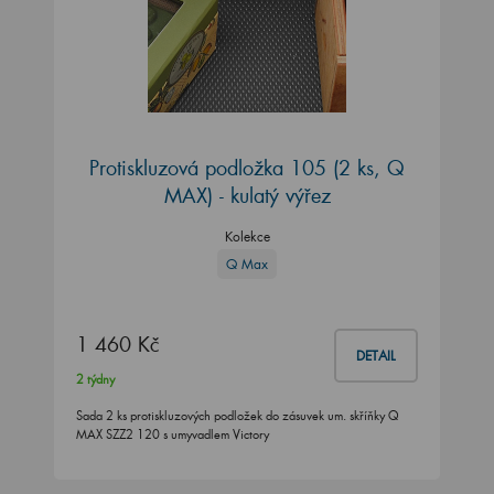
Protiskluzová podložka 105 (2 ks, Q
MAX) - kulatý výřez
Kolekce
Q Max
1 460 Kč
DETAIL
2 týdny
Sada 2 ks protiskluzových podložek do zásuvek um. skříňky Q
MAX SZZ2 120 s umyvadlem Victory