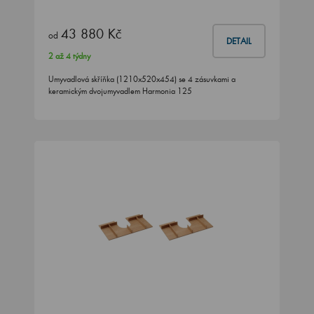
43 880 Kč
od
DETAIL
2 až 4 týdny
Umyvadlová skříňka (1210x520x454) se 4 zásuvkami a
keramickým dvojumyvadlem Harmonia 125