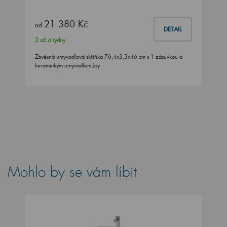
21 380 Kč
od
DETAIL
2 až 4 týdny
Závěsná umyvadlová skříňka 76,4x3,3x46 cm s 1 zásuvkou a
keramickým umyvadlem Joy
Mohlo by se vám líbit