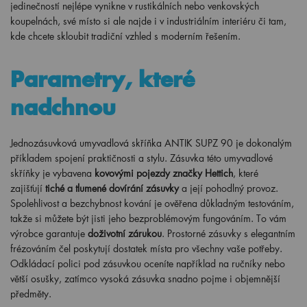
jedinečností nejlépe vynikne v rustikálních nebo venkovských
koupelnách, své místo si ale najde i v industriálním interiéru či tam,
kde chcete skloubit tradiční vzhled s moderním řešením.
Parametry, které
nadchnou
Jednozásuvková umyvadlová skříňka ANTIK SUPZ 90 je dokonalým
příkladem spojení praktičnosti a stylu. Zásuvka této umyvadlové
skříňky je vybavena
kovovými pojezdy značky Hettich
, které
zajišťují
tiché a tlumené dovírání zásuvky
a její pohodlný provoz.
Spolehlivost a bezchybnost kování je ověřena důkladným testováním,
takže si můžete být jisti jeho bezproblémovým fungováním. To vám
výrobce garantuje
doživotní zárukou
. Prostorné zásuvky s elegantním
frézováním čel poskytují dostatek místa pro všechny vaše potřeby.
Odkládací polici pod zásuvkou oceníte například na ručníky nebo
větší osušky, zatímco vysoká zásuvka snadno pojme i objemnější
předměty.