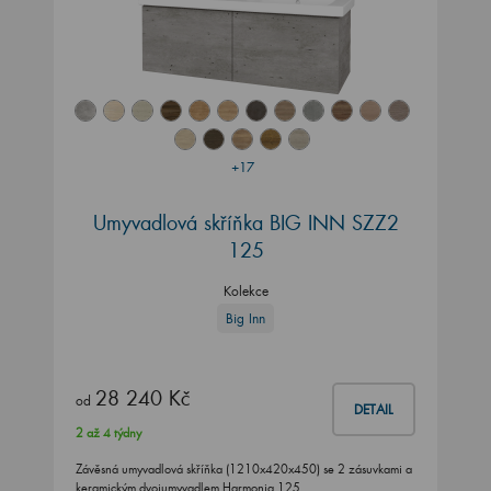
+17
Umyvadlová skříňka BIG INN SZZ2
125
Kolekce
Big Inn
28 240 Kč
od
DETAIL
2 až 4 týdny
Závěsná umyvadlová skříňka (1210x420x450) se 2 zásuvkami a
keramickým dvojumyvadlem Harmonia 125