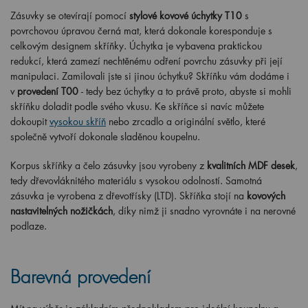
Zásuvky se otevírají pomocí
stylové kovové úchytky T10
s
povrchovou úpravou černá mat, která dokonale koresponduje s
celkovým designem skříňky. Úchytka je vybavena praktickou
redukcí, která zamezí nechtěnému odření povrchu zásuvky při její
manipulaci. Zamilovali jste si jinou úchytku? Skříňku vám dodáme i
v
provedení T00
- tedy bez úchytky a to právě proto, abyste si mohli
skříňku doladit podle svého vkusu. Ke skříňce si navíc můžete
dokoupit
vysokou skříň
nebo zrcadlo a originální světlo, které
společně vytvoří dokonale sladěnou koupelnu.
Korpus skříňky a čelo zásuvky jsou vyrobeny z
kvalitních MDF desek
,
tedy dřevovláknitého materiálu s vysokou odolností. Samotná
zásuvka je vyrobena z dřevotřísky (LTD). Skříňka stojí na
kovových
nastavitelných nožičkách
, díky nimž ji snadno vyrovnáte i na nerovné
podlaze.
Barevná provedení