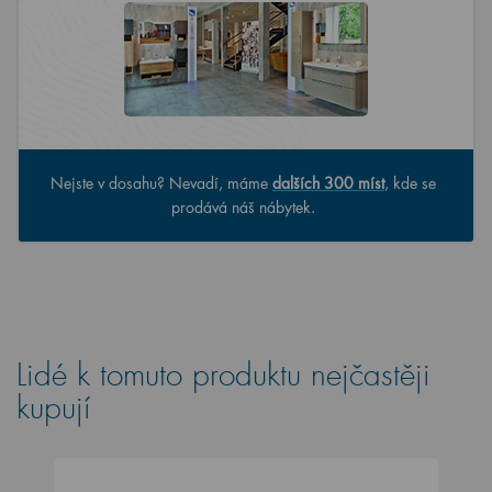
Nejste v dosahu? Nevadí, máme
dalších 300 míst
, kde se
prodává náš nábytek.
Lidé k tomuto produktu nejčastěji
kupují