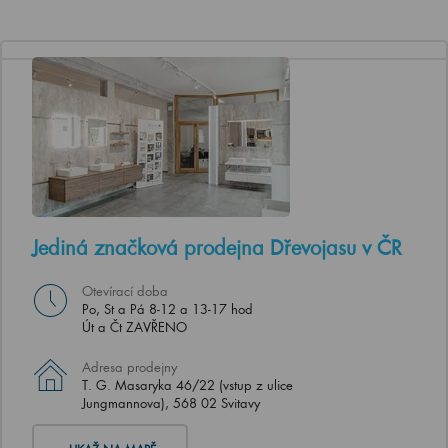
Jediná značková prodejna Dřevojasu v ČR
Otevírací doba
Po, St a Pá 8-12 a 13-17 hod
Út a Čt ZAVŘENO
Adresa prodejny
T. G. Masaryka 46/22 (vstup z ulice
Jungmannova), 568 02 Svitavy