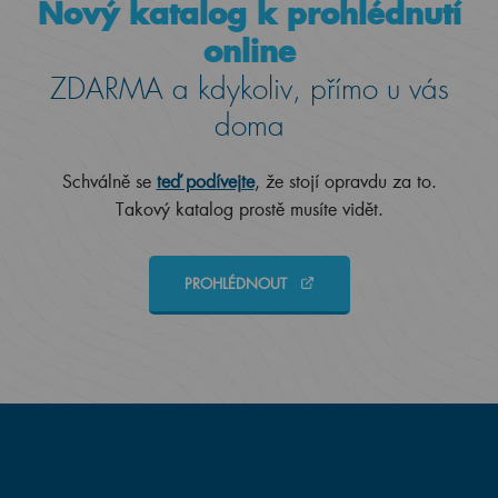
Nový katalog k prohlédnutí
online
ZDARMA a kdykoliv, přímo u vás
doma
Schválně se
teď podívejte
, že stojí opravdu za to.
Takový katalog prostě musíte vidět.
PROHLÉDNOUT