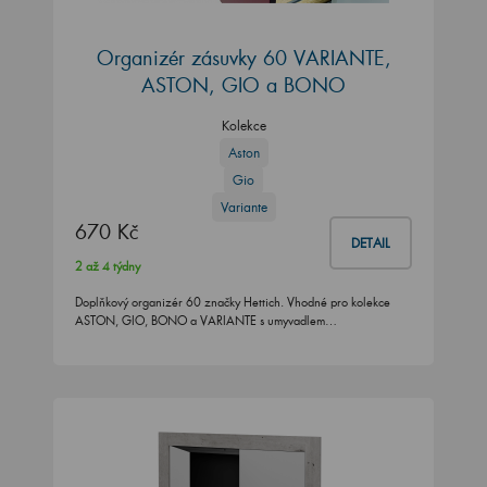
Organizér zásuvky 60 VARIANTE,
ASTON, GIO a BONO
Kolekce
Aston
Gio
Variante
670 Kč
DETAIL
2 až 4 týdny
Doplňkový organizér 60 značky Hettich. Vhodné pro kolekce
ASTON, GIO, BONO a VARIANTE s umyvadlem…