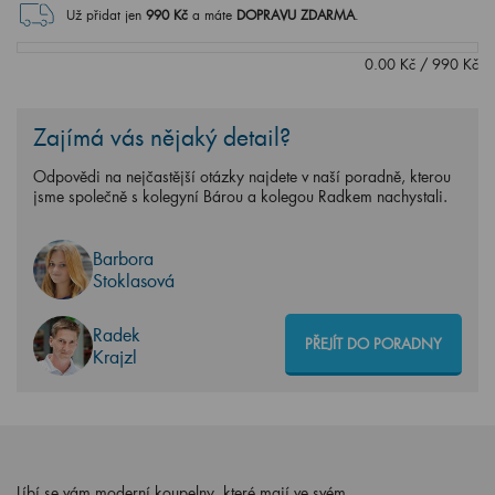
Už přidat jen
990
Kč
a máte
DOPRAVU ZDARMA
.
0.00
Kč
/
990
Kč
Zajímá vás nějaký detail?
Odpovědi na nejčastější otázky najdete v naší poradně, kterou
jsme společně s kolegyní Bárou a kolegou Radkem nachystali.
Barbora
Stoklasová
Radek
PŘEJÍT DO PORADNY
Krajzl
Líbí se vám moderní koupelny, které mají ve svém