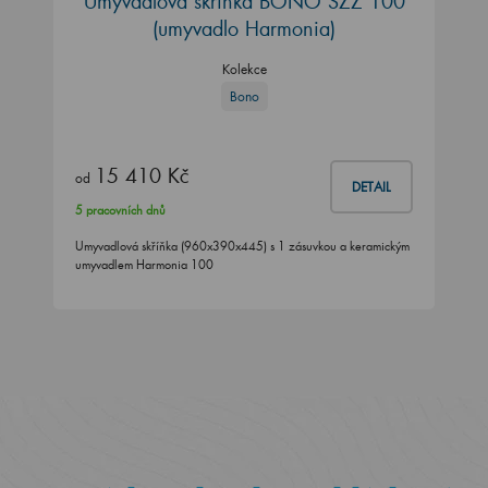
Umyvadlová skříňka BONO SZZ 100
(umyvadlo Harmonia)
Kolekce
Bono
15 410 Kč
od
DETAIL
5 pracovních dnů
Umyvadlová skříňka (960x390x445) s 1 zásuvkou a keramickým
umyvadlem Harmonia 100