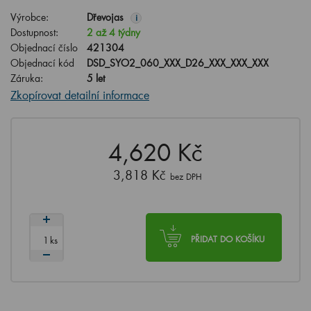
Výrobce:
Dřevojas
i
Dostupnost:
2 až 4 týdny
Objednací číslo
421304
Objednací kód
DSD_SYO2_060_XXX_D26_XXX_XXX_XXX
Záruka:
5 let
Zkopírovat detailní informace
4,620 Kč
3,818 Kč
bez DPH
ks
PŘIDAT DO KOŠÍKU