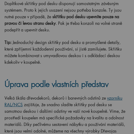
Doplňkové skříňky pod desku disponují samostatným závěsným
systémem. Proto k jejich usazení nejsou potřeba konzole. Ty jsou
nutné pouze v případě, že
skříňku pod desku upevníte pouze na
pravou či levou stranu desky
. Pak je třeba konzolí na volné straně
podepřít a upevnit desku.
Tip:
Jednoduchý design skříňky pod desku a promyšlené detaily,
které zpříjemní každodenní používání, si jistě zamilujete. Skříňku
můžete kombinovat s umyvadlovou deskou i s odkládací deskou
kdekoliv v koupelně.
Úprava podle vlastních představ
Velká škála dřevodekorů, dekorů i barevných odstínů ze
vzorníku
RAL/NCS
zajišťuje, že snadno sladíte skříňky pod desku se
samotnou deskou i dalšími odstíny ve vaší nové koupelně. Víme, že
prostředí koupelen má specifické požadavky na kvalitu a odolnost
materiálů. Díky pečlivému sestavení nábytku a používání materiálů,
které jsou velmi odolné, můžeme na všechny výrobky Dřevojas