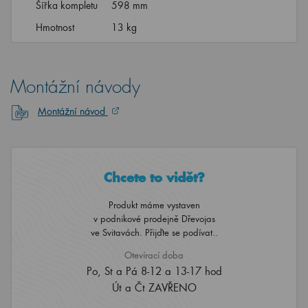
Šířka kompletu
598 mm
Hmotnost
13 kg
Montážní návody
Montážní návod
Chcete to vidět?
Produkt máme vystaven
v podnikové prodejně Dřevojas
ve Svitavách. Přijďte se podívat..
Otevírací doba
Po, St a Pá 8-12 a 13-17 hod
Út a Čt ZAVŘENO