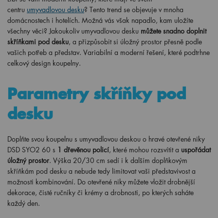
centru
umyvadlovou desku
? Tento trend se objevuje v mnoha
domácnostech i hotelích. Možná vás však napadlo, kam uložíte
všechny věci? Jakoukoliv umyvadlovou desku
můžete snadno doplnit
skříňkami pod desku
, a přizpůsobit si úložný prostor přesně podle
vašich potřeb a představ. Variabilní a moderní řešení, které podtrhne
celkový design koupelny.
Parametry skříňky pod
desku
Doplňte svou koupelnu s umyvadlovou deskou o hravé otevřené niky
DSD SYO2 60 s
1 dřevěnou policí
, které mohou rozsvítit a
uspořádat
úložný prostor
. Výška 20/30 cm sedí i k dalším doplňkovým
skříňkám pod desku a nebude tedy limitovat vaši představivost a
možnosti kombinování. Do otevřené niky můžete vložit drobnější
dekorace, čisté ručníky či krémy a drobnosti, po kterých saháte
každý den.