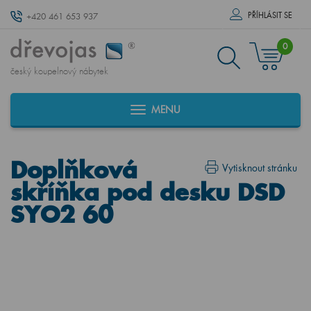
PŘÍHLÁSIT SE
+420 461 653 937
0
český koupelnový nábytek
MENU
Doplňková
Vytisknout stránku
skříňka pod desku DSD
SYO2 60