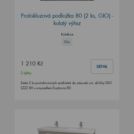
Protiskluzová podložka 80 (2 ks, GIO) -
kulatý výřez
Kolekce
Gio
1 210 Kč
DETAIL
2 týdny
Sada 2 ks protiskluzových podložek do zásuvek um. skříňky GIO
SZZ2 80 s umyvadlem Euphoria 80