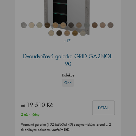
+17
Dvoudveřová galerka GRID GA2NOE
90
Kolekce
Grid
19 510 Kč
od
DETAIL
2 až 4 týdny
Vestavná galerka (1024x863x140) s asymetrickými zrcadly, 2
skleněnými policemi, vnitřním LED…