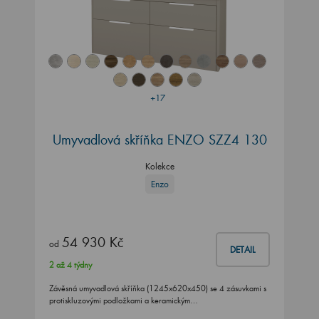
+17
Umyvadlová skříňka ENZO SZZ4 130
Kolekce
Enzo
54 930 Kč
od
DETAIL
2 až 4 týdny
Závěsná umyvadlová skříňka (1245x620x450) se 4 zásuvkami s
protiskluzovými podložkami a keramickým…