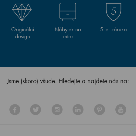
Originální
Nábytek na
5 let záruka
design
míru
Jsme (skoro) všude. Hledejte a najdete nás na: