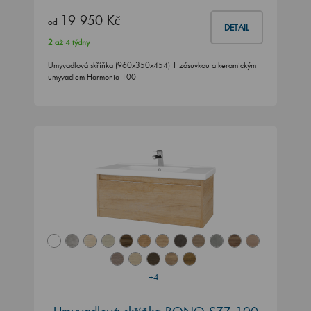
19 950 Kč
od
DETAIL
2 až 4 týdny
Umyvadlová skříňka (960x350x454) 1 zásuvkou a keramickým
umyvadlem Harmonia 100
+4