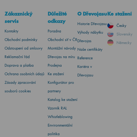
Zákaznický
Důležité
O Dřevojasu
Ke stažení
servis
odkazy
Historie Dřevojasu
Česky
Kontakty
Poradna
Výhody nábytku
Slovensky
Obchodní podmínky
Obchodní síť v ČR
Dřevojas
Německy
Odstoupení od smlouvy
Montážní návody
Naše certifikáty
Reklamační řád
Dřevojas na míru
Reference
Doprava a platba
Prodejna
Kariéra v
Ochrana osobních údajů
Ke stažení
Dřevojasu
Zásady zpracování
Konfigurátor pro
souborů cookies
partnery
Katalog ke stažení
Vzorník RAL
Whistleblowing
Environmentální
politika