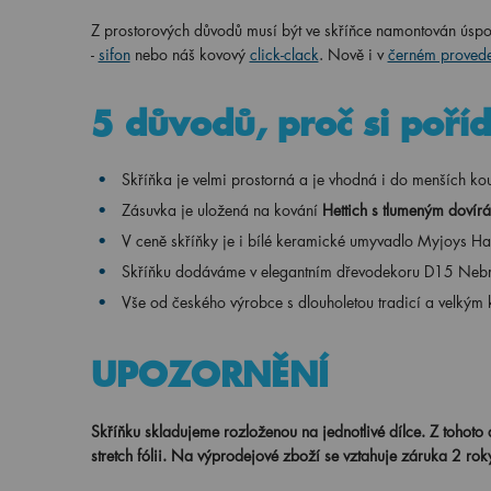
Z prostorových důvodů musí být ve skříňce namontován úspor
-
sifon
nebo náš kovový
click-clack
. Nově i v
černém provede
5 důvodů, proč si poříd
Skříňka je velmi prostorná a je vhodná i do menších ko
Zásuvka je uložená na kování
Hettich s tlumeným dovírá
V ceně skříňky je i bílé keramické umyvadlo Myjoys H
Skříňku dodáváme v elegantním dřevodekoru D15 Neb
Vše od českého výrobce s dlouholetou tradicí a velkým
UPOZORNĚNÍ
Skříňku skladujeme rozloženou na jednotlivé dílce. Z tohoto 
stretch fólii.
Na výprodejové zboží se vztahuje záruka 2 rok