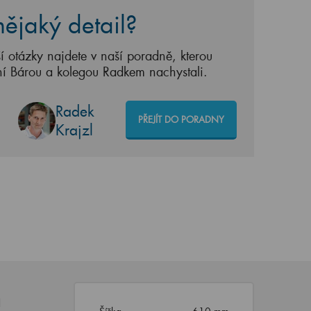
ějaký detail?
í otázky najdete v naší poradně, kterou
ní Bárou a kolegou Radkem nachystali.
Radek
PŘEJÍT DO PORADNY
Krajzl
d