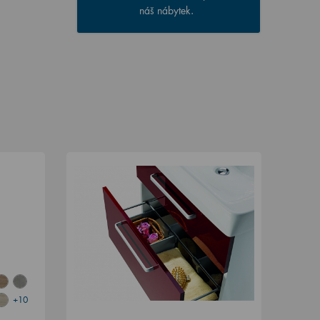
náš nábytek.
+10