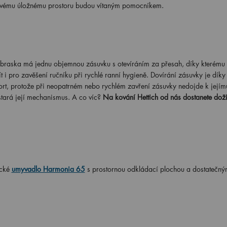
y svému úložnému prostoru budou vítaným pomocníkem.
aska má jednu objemnou zásuvku s otevíráním za přesah, díky kterému 
t i pro zavěšení ručníku při rychlé ranní hygieně. Dovírání zásuvky je díky
rt, protože při neopatrném nebo rychlém zavření zásuvky nedojde k jejím
ostará její mechanismus. A co víc?
N
a kování Hettich od nás dostanete doži
ické
umyvadlo Harmonia 65
s prostornou odkládací plochou a dostatečný