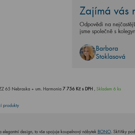
Zajímá vás n
Odpovědi na nejčastějš
jsme společně s kolegy
Barbora
Stoklasová
SZZ 65 Nebraska + um. Harmonia
7 756 Kč s DPH
,
Skladem 6 ks
cí produkty
a elegantní design, to vše spojuje koupelnový nábytek
BONO
. Skříňky po