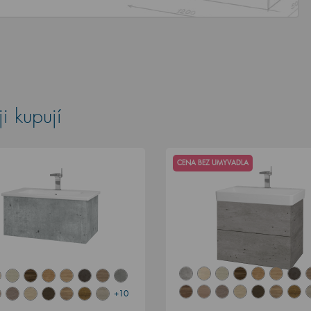
i kupují
CENA BEZ UMYVADLA
+10