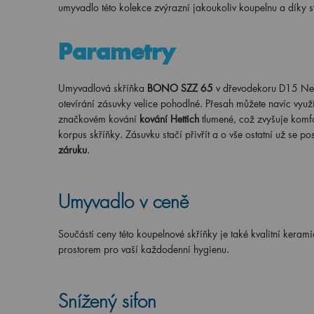
umyvadlo této kolekce zvýrazní jakoukoliv koupelnu a dík
Parametry
Umyvadlová skříňka
BONO SZZ 65
v dřevodekoru D15 Nebr
otevírání zásuvky velice pohodlné. Přesah můžete navíc využí
značkovém kování
kování Hettich
tlumené, což zvyšuje komfo
korpus skříňky. Zásuvku stačí přivřít a o vše ostatní už se p
záruku
.
Umyvadlo v ceně
Součástí ceny této koupelnové skříňky je také kvalitní keram
prostorem pro vaší každodenní hygienu.
Snížený sifon