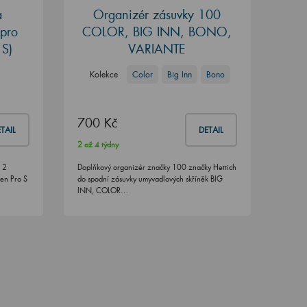
a
Organizér zásuvky 100
(pro
COLOR, BIG INN, BONO,
 S)
VARIANTE
Kolekce
Color
Big Inn
Bono
700 Kč
TAIL
DETAIL
2 až 4 týdny
 2
Doplňkový organizér značky 100 značky Hettich
en Pro S
do spodní zásuvky umyvadlových skříněk BIG
INN, COLOR…