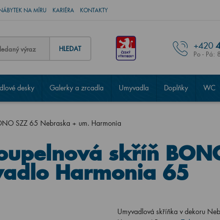
NÁBYTEK NA MÍRU
KARIÉRA
KONTAKTY
+420
4
HLEDAT
Po - Pá: 
lové desky
Galerky a zrcadla
Umyvadla
Doplňky
WC
 BONO SZZ 65 Nebraska + um. Harmonia
Koupelnová skříň BON
adlo Harmonia 65
Umyvadlová skříňka v dekoru Neb