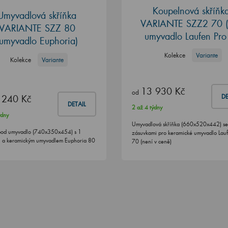
Koupelnová skříňk
Umyvadlová skříňka
VARIANTE SZZ2 70
VARIANTE SZZ 80
umyvadlo Laufen Pro
(umyvadlo Euphoria)
Kolekce
Variante
Kolekce
Variante
13 930 Kč
od
 240 Kč
DE
DETAIL
2 až 4 týdny
ýdny
Umyvadlová skříňka (660x520x442) se
pod umyvadlo (740x350x454) s 1
zásuvkami pro keramické umyvadlo Lauf
 a keramickým umyvadlem Euphoria 80
70 (není v ceně)