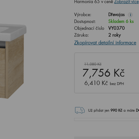
Harmonia 65 v ceně
Zobrazit více
Výrobce:
Dřevojas
i
Dostupnost:
Skladem 6 ks
Objednací číslo
VY0370
Záruka:
2 roky
Zkopírovat detailní informace
11,080 Kč
7,756 Kč
6,410 Kč
bez DPH
Už přidat jen
990
Kč
a máte
D