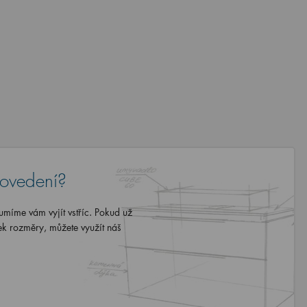
rovedení?
míme vám vyjít vstříc. Pokud už
ek rozměry, můžete využít náš