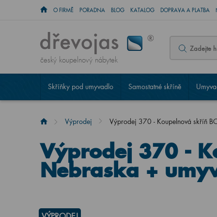
O FIRMĚ
PORADNA
BLOG
KATALOG
DOPRAVA A PLATBA
český koupelnový nábytek
Skříňky pod umyvadlo
Samostatné skříně
Umyvad
Výprodej
Výprodej 370 - Koupelnová skříň
Výprodej 370 - 
Nebraska + umyv
VÝPRODEJ