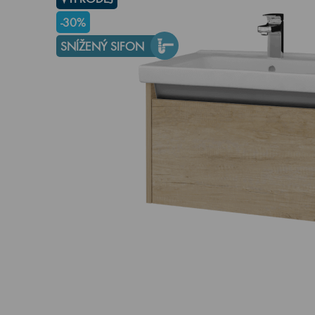
-30%
SNÍŽENÝ SIFON