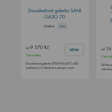
Dvoudveřová galerka SANI
GA2O 70
Kolekce
Sani
9 570 Kč
16
od
od
DETAIL
2 až 4 týdny
2 až 4 t
Dvoudveřová galerka (700x706x207) s LED
Skříňka 
osvětlením a 2 dřevěnými policemi uvnitř
zásuvkou