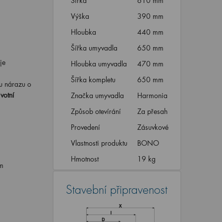
Šířka
610 mm
Výška
390 mm
Hloubka
440 mm
Šířka umyvadla
650 mm
je
Hloubka umyvadla
470 mm
Šířka kompletu
650 mm
u nárazu o
votní
Značka umyvadla
Harmonia
Způsob otevírání
Za přesah
Provedení
Zásuvkové
Vlastnosti produktu
BONO
Hmotnost
19 kg
m
Stavební připravenost