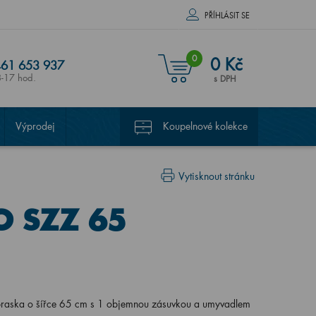
PŘÍHLÁSIT SE
0
0 Kč
61 653 937
8-17 hod.
s DPH
Výprodej
Koupelnové kolekce
Vytisknout stránku
O SZZ 65
raska o šířce 65 cm s 1 objemnou zásuvkou a umyvadlem