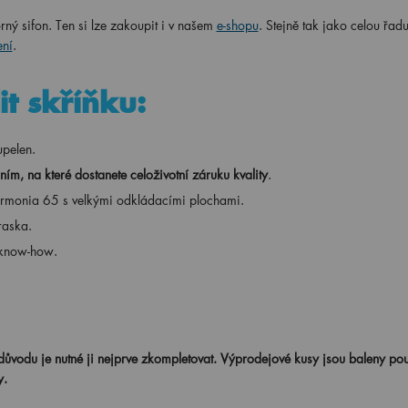
ný sifon. Ten si lze zakoupit i v našem
e-shopu
. Stejně tak jako celou řad
ní
.
it skříňku:
upelen.
ním, na které dostanete celoživotní záruku kvality
.
armonia 65 s velkými odkládacími plochami.
raska.
 know-how.
důvodu je nutné ji nejprve zkompletovat.
Výprodejové kusy jsou baleny po
y.