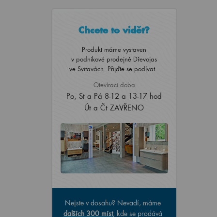
Chcete to vidět?
Produkt máme vystaven
v podnikové prodejně Dřevojas
ve Svitavách. Přijďte se podívat..
Otevírací doba
Po, St a Pá 8-12 a 13-17 hod
Út a Čt ZAVŘENO
Nejste v dosahu? Nevadí, máme
dalších 300 míst
, kde se prodává