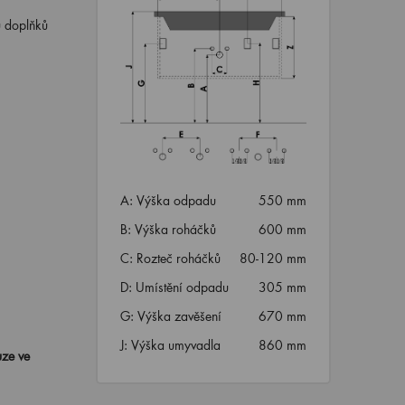
u doplňků
A: Výška odpadu
550 mm
B: Výška roháčků
600 mm
C: Rozteč roháčků
80-120 mm
D: Umístění odpadu
305 mm
G: Výška zavěšení
670 mm
J: Výška umyvadla
860 mm
uze ve