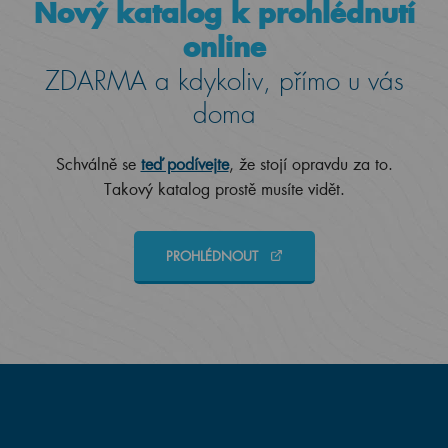
Nový katalog k prohlédnutí
online
ZDARMA a kdykoliv, přímo u vás
doma
Schválně se
teď podívejte
, že stojí opravdu za to.
Takový katalog prostě musíte vidět.
PROHLÉDNOUT