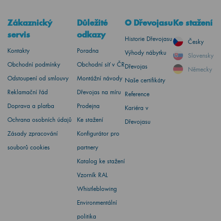
Zákaznický
Důležité
O Dřevojasu
Ke stažení
servis
odkazy
Historie Dřevojasu
Česky
Kontakty
Poradna
Výhody nábytku
Slovensky
Obchodní podmínky
Obchodní síť v ČR
Dřevojas
Německy
Odstoupení od smlouvy
Montážní návody
Naše certifikáty
Reklamační řád
Dřevojas na míru
Reference
Doprava a platba
Prodejna
Kariéra v
Ochrana osobních údajů
Ke stažení
Dřevojasu
Zásady zpracování
Konfigurátor pro
souborů cookies
partnery
Katalog ke stažení
Vzorník RAL
Whistleblowing
Environmentální
politika