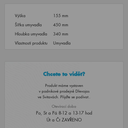
Výška
155 mm
Šířka umyvadla
450 mm
Hloubka umyvadla
340 mm
Vlastnosti produktu
Umyvadla
Chcete to vidět?
Produkt máme vystaven
v podnikové prodejně Dřevojas
ve Svitavách. Přijďte se podívat..
Otevírací doba
Po, St a Pá 8-12 a 13-17 hod
Út a Čt ZAVŘENO