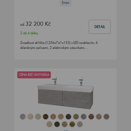
Enzo
32 200 Kč
od
DETAIL
2 až 4 týdny
Zrcadlová skříňka (1256x741x153) s LED osvětlením, 6
skleněnými policemi, 2 elektrickými zásuvkami,…
CENA BEZ UMYVADLA