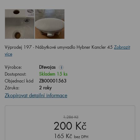
Výprodej 197 - Nábytkové umyvadlo Hybner Kancler 45
Zobrazit
více
Výrobce:
Dřevojas
i
Dostupnost:
Skladem 15 ks
Objednací kód
ZB00001563
Záruka:
2 roky
Zkopírovat detailní informace
1,286 Kč
200 Kč
165 Kč
bez DPH