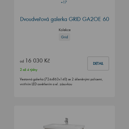
+17
Dvoudveřová galerka GRID GA2OE 60
Kolekce
Grid
16 030 Kč
od
DETAIL
2 až 4 týdny
Vestavná galerka (724x863x140) se 2 skleněnými policemi,
vnitřním LED osvětlením a el. zásuvkou