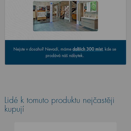
Nejste v dosahu? Nevadí, máme
dalších 300 míst
, kde se
prodává náš nábytek.
Lidé k tomuto produktu nejčastěji
kupují