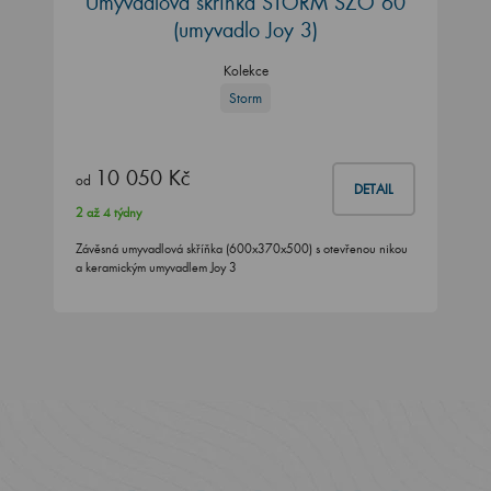
Umyvadlová skříňka STORM SZO 60
(umyvadlo Joy 3)
Kolekce
Storm
10 050 Kč
od
DETAIL
2 až 4 týdny
Závěsná umyvadlová skříňka (600x370x500) s otevřenou nikou
a keramickým umyvadlem Joy 3