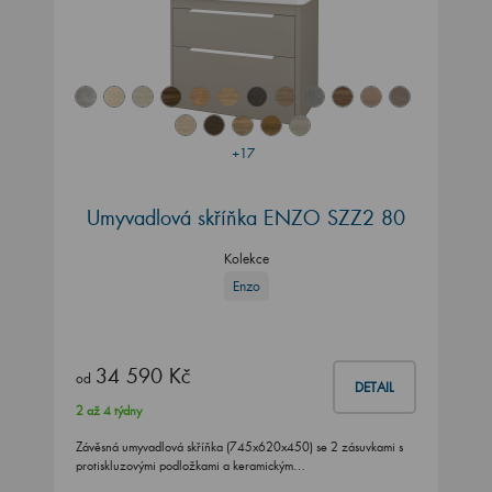
+17
Umyvadlová skříňka ENZO SZZ2 80
Kolekce
Enzo
34 590 Kč
od
DETAIL
2 až 4 týdny
Závěsná umyvadlová skříňka (745x620x450) se 2 zásuvkami s
protiskluzovými podložkami a keramickým…