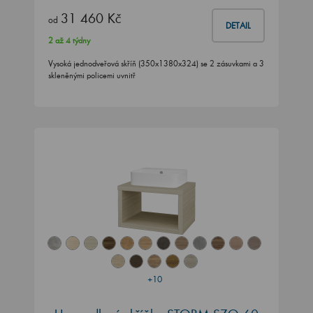
31 460 Kč
od
DETAIL
2 až 4 týdny
Vysoká jednodveřová skříň (350x1380x324) se 2 zásuvkami a 3
skleněnými policemi uvnitř
+10