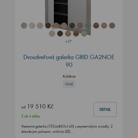
+17
Dvoudveřová galerka GRID GA2NOE
90
Kolekce
Grid
19 510 Kč
od
DETAIL
2 až 4 týdny
Vestavná galerka (1024x863x140) s asymetrickými zrcadly, 2
skleněnými policemi, vnitřním LED…