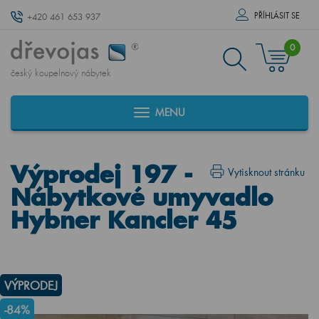
PŘÍHLÁSIT SE
+420 461 653 937
0
český koupelnový nábytek
MENU
Výprodej 197 -
Vytisknout stránku
Nábytkové umyvadlo
Hybner Kancler 45
VÝPRODEJ
-84%