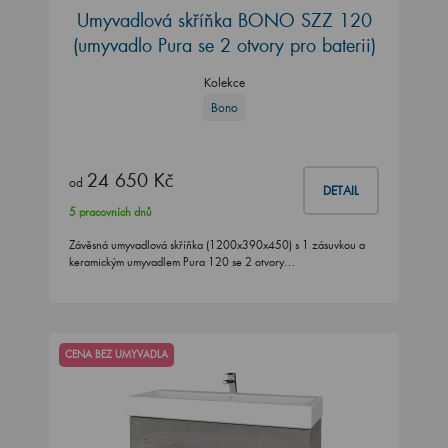
Umyvadlová skříňka BONO SZZ 120
(umyvadlo Pura se 2 otvory pro baterii)
Kolekce
Bono
24 650 Kč
od
DETAIL
5 pracovních dnů
Závěsná umyvadlová skříňka (1200x390x450) s 1 zásuvkou a
keramickým umyvadlem Pura 120 se 2 otvory…
CENA BEZ UMYVADLA