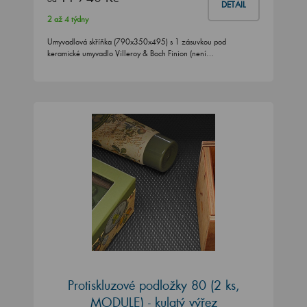
DETAIL
2 až 4 týdny
Umyvadlová skříňka (790x350x495) s 1 zásuvkou pod
keramické umyvadlo Villeroy & Boch Finion (není…
Protiskluzové podložky 80 (2 ks,
MODULE) - kulatý výřez