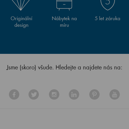
Originální
Nábytek na
5 let záruka
design
míru
Jsme (skoro) všude. Hledejte a najdete nás na: