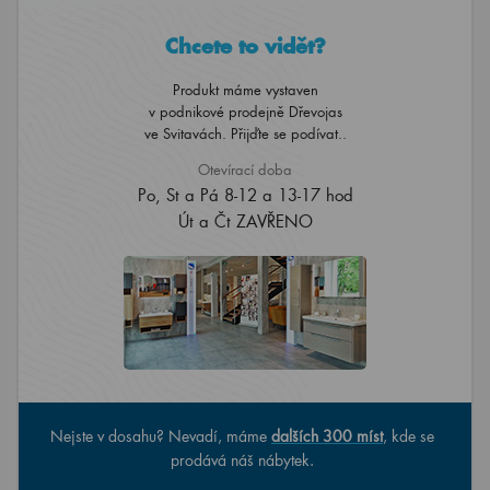
Chcete to vidět?
Produkt máme vystaven
v podnikové prodejně Dřevojas
ve Svitavách. Přijďte se podívat..
Otevírací doba
Po, St a Pá 8-12 a 13-17 hod
Út a Čt ZAVŘENO
Nejste v dosahu? Nevadí, máme
dalších 300 míst
, kde se
prodává náš nábytek.