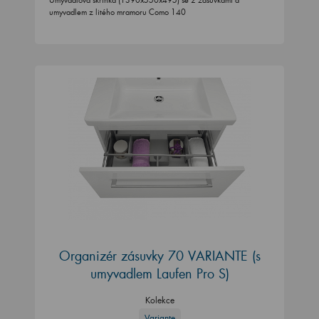
Umyvadlová skříňka (1390x550x495) se 2 zásuvkami a
umyvadlem z litého mramoru Como 140
Organizér zásuvky 70 VARIANTE (s
umyvadlem Laufen Pro S)
Kolekce
Variante