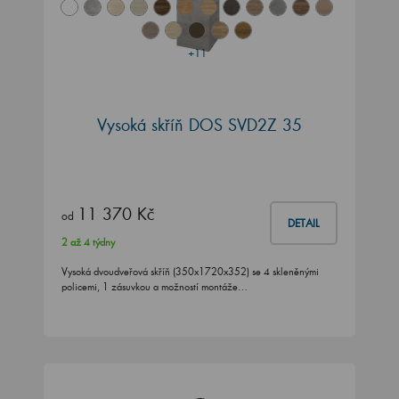
+11
Vysoká skříň DOS SVD2Z 35
11 370 Kč
od
DETAIL
2 až 4 týdny
Vysoká dvoudveřová skříň (350x1720x352) se 4 skleněnými
policemi, 1 zásuvkou a možností montáže…