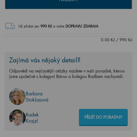
Už přidat jen
990
Kč
a máte
DOPRAVU ZDARMA
.
0.00
Kč
/
990
Kč
Zajímá vás nějaký detail?
Odpovědi na nejčastější otázky najdete v naší poradně, kterou
jsme společně s kolegyní Bárou a kolegou Radkem nachystali.
Barbora
Stoklasová
Radek
PŘEJÍT DO PORADNY
Krajzl