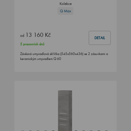
Kolekce
Q Max
13 160 Kč
od
DETAIL
5 pracovních dnů
Závěsná umyvadlová skříňka (545x560x436) se 2 zásuvkami a
keramickým umyvadlem Q 60