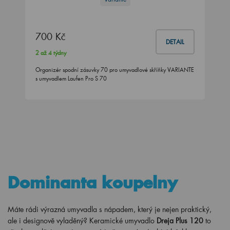
700 Kč
DETAIL
2 až 4 týdny
Organizér spodní zásuvky 70 pro umyvadlové skříňky VARIANTE
s umyvadlem Laufen Pro S 70
Dominanta koupelny
Máte rádi výrazná umyvadla s nápadem, který je nejen praktický,
ale i designově vyladěný? Keramické umyvadlo
Dreja Plus 120
to