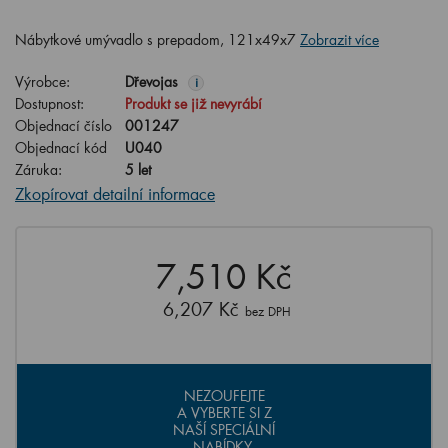
Nábytkové umývadlo s prepadom, 121x49x7
Zobrazit více
Výrobce:
Dřevojas
i
Dostupnost:
Produkt se již nevyrábí
Objednací číslo
001247
Objednací kód
U040
Záruka:
5 let
Zkopírovat detailní informace
7,510 Kč
6,207 Kč
bez DPH
NEZOUFEJTE
A VYBERTE SI Z
NAŠÍ SPECIÁLNÍ
NABÍDKY.