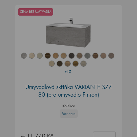
CENA BEZ UMYVADLA
+10
Umyvadlová skříňka VARIANTE SZZ
80
(pro umyvadlo Finion)
Kolekce
Variante
11 740 Kč
od