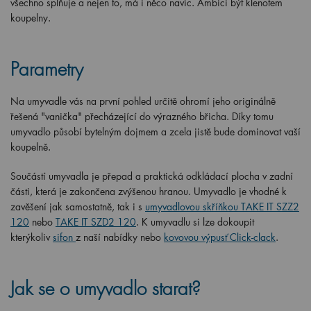
všechno splňuje a nejen to, má i něco navíc. Ambici být klenotem
koupelny.
Parametry
Na umyvadle vás na první pohled určitě ohromí jeho originálně
řešená "vanička" přecházející do výrazného břicha. Díky tomu
umyvadlo působí bytelným dojmem a zcela jistě bude dominovat vaší
koupelně.
Součástí umyvadla je přepad a praktická odkládací plocha v zadní
části, která je zakončena zvýšenou hranou. Umyvadlo je vhodné k
zavěšení jak samostatně, tak i s
umyvadlovou skříňkou TAKE IT SZZ2
120
nebo
TAKE IT SZD2 120
.
K umyvadlu si lze dokoupit
kterýkoliv
sifon
z naší nabídky
nebo
kovovou výpusť Click-clack
.
Jak se o umyvadlo starat?