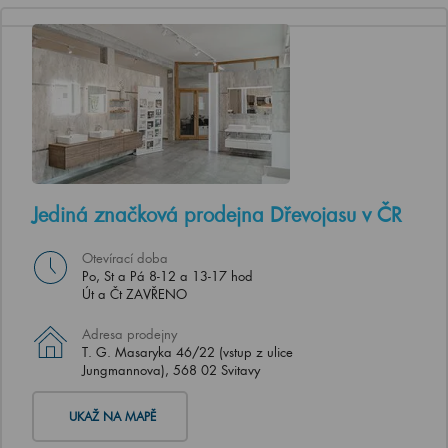
Jediná značková prodejna Dřevojasu v ČR
Otevírací doba
Po, St a Pá 8-12 a 13-17 hod
Út a Čt ZAVŘENO
Adresa prodejny
T. G. Masaryka 46/22 (vstup z ulice
Jungmannova), 568 02 Svitavy
UKAŽ NA MAPĚ