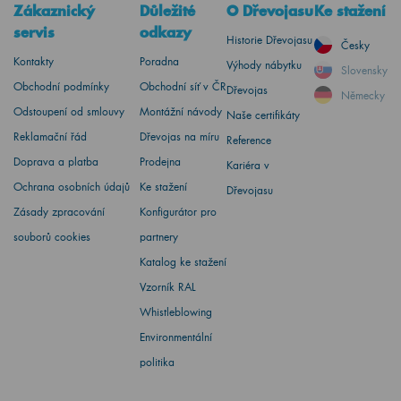
Zákaznický
Důležité
O Dřevojasu
Ke stažení
servis
odkazy
Historie Dřevojasu
Česky
Kontakty
Poradna
Výhody nábytku
Slovensky
Obchodní podmínky
Obchodní síť v ČR
Dřevojas
Německy
Odstoupení od smlouvy
Montážní návody
Naše certifikáty
Reklamační řád
Dřevojas na míru
Reference
Doprava a platba
Prodejna
Kariéra v
Ochrana osobních údajů
Ke stažení
Dřevojasu
Zásady zpracování
Konfigurátor pro
souborů cookies
partnery
Katalog ke stažení
Vzorník RAL
Whistleblowing
Environmentální
politika