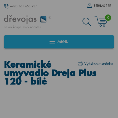
PŘÍHLÁSIT SE
+420 461 653 937
0
český koupelnový nábytek
MENU
Keramické
Vytisknout stránku
umyvadlo Dreja Plus
120 - bílé