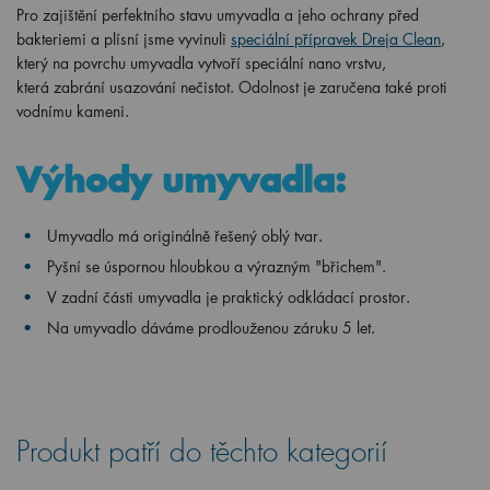
Pro zajištění perfektního stavu umyvadla a jeho ochrany před
bakteriemi a plísní jsme vyvinuli
speciální přípravek Dreja Clean
,
který na povrchu umyvadla vytvoří speciální nano vrstvu,
která zabrání usazování nečistot. Odolnost je zaručena také proti
vodnímu kameni.
Výhody umyvadla:
Umyvadlo má originálně řešený oblý tvar.
Pyšní se úspornou hloubkou a výrazným "břichem".
V zadní části umyvadla je praktický odkládací prostor.
Na umyvadlo dáváme prodlouženou záruku 5 let.
Produkt patří do těchto kategorií