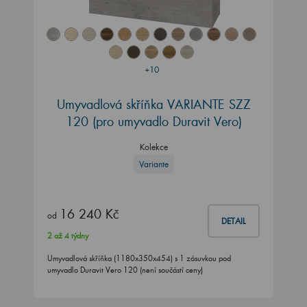
+10
Umyvadlová skříňka VARIANTE SZZ
120
(pro umyvadlo Duravit Vero)
Kolekce
Variante
16 240 Kč
od
DETAIL
2 až 4 týdny
Umyvadlová skříňka (1180x350x454) s 1 zásuvkou pod
umyvadlo Duravit Vero 120 (není součástí ceny)