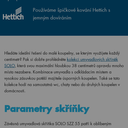
Používáme špičkové kování Hettich s
jemným dovíráním
Hledáte ideální řešení do malé koupelny, se kterým využijete každý
centimetr? Pak si dobře prohlédněte
kolekci umyvadlových skříněk
SOLO
, která svou maximální hloubkou 38 centimetrů opravdu mnoho
místa nezabere. Kombinace umyvadla s odkládacím místem a
vysokou zásuvkou potěší majitele úsporných koupelen. Také se tato
kolekce hodí na samostatná wc, chaty nebo do druhých koupelen v
domácnosti.
Parametry skříňky
Závěsná umyvadlová skříňka SOLO SZZ 55 patří k oblíbeným