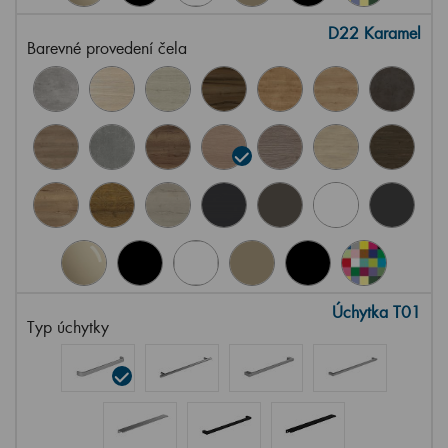
D22 Karamel
Barevné provedení čela
Úchytka T01
Typ úchytky