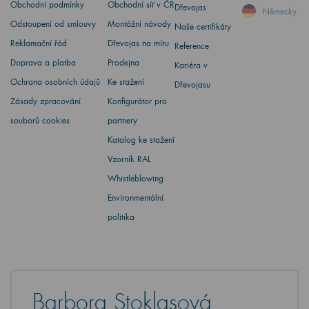
Obchodní podmínky
Obchodní síť v ČR
Dřevojas
Německy
Odstoupení od smlouvy
Montážní návody
Naše certifikáty
Reklamační řád
Dřevojas na míru
Reference
Doprava a platba
Prodejna
Kariéra v
Ochrana osobních údajů
Ke stažení
Dřevojasu
Zásady zpracování
Konfigurátor pro
souborů cookies
partnery
Katalog ke stažení
Vzorník RAL
Whistleblowing
Environmentální
politika
Barbora Stoklasová