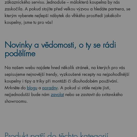
zákaznického servisu. Jednoduše – málokterá koupelna by nás
zaskočila. A pokud stojíte před velkou výzvou a hledáte partnera, se
kterým vyberete nejlepší nábytek do vlhkého prostředí jakékoliv
koupelny, jsme tu pro vás!
Novinky a vědomosti, o ty se rádi
podělíme
Na našem webu najdete hned několik stránek, na kterých pro vás
sepisujeme nejnovější trendy, vyzkoušené recepty na nejpohodlnější
koupelny i tipy a triky při montáži či dlouhodobém používání.
Mrkněte do
blogu
a
poradny
. A pokud si stále nejste jisti,
nejjednodušší bude nám
zavolat
nebo se zastavit do svitavského
showroomu.
Produkt patří do těchto kategorií