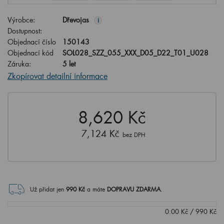
Výrobce:
Dřevojas
i
Dostupnost:
Objednací číslo
150143
Objednací kód
SOL028_SZZ_055_XXX_D05_D22_T01_U028
Záruka:
5 let
Zkopírovat detailní informace
8,620 Kč
7,124 Kč
bez DPH
Už přidat jen
990
Kč
a máte
DOPRAVU ZDARMA
.
0.00
Kč
/
990
Kč