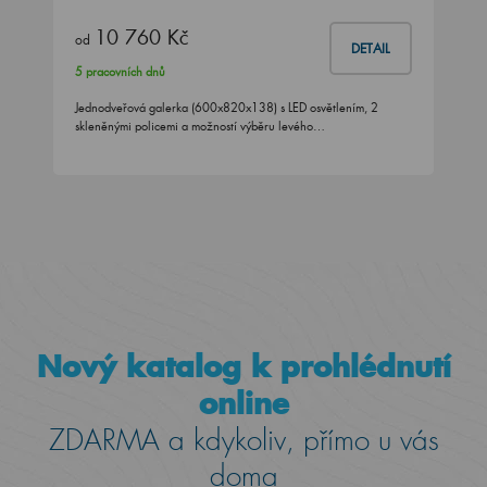
10 760 Kč
od
DETAIL
5 pracovních dnů
Jednodveřová galerka (600x820x138) s LED osvětlením, 2
skleněnými policemi a možností výběru levého…
Nový katalog k prohlédnutí
online
ZDARMA a kdykoliv, přímo u vás
doma