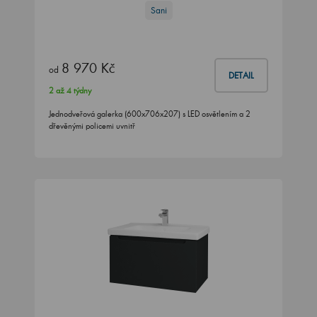
Sani
8 970 Kč
od
DETAIL
2 až 4 týdny
Jednodveřová galerka (600x706x207) s LED osvětlením a 2
dřevěnými policemi uvnitř