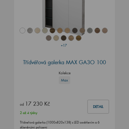
+17
Třídvéřová galerka MAX GA3O 100
Kolekce
Max
17 230 Kč
od
DETAIL
2 až 4 týdny
Třídveřová galerka (1000x820x138) s LED osvětlením a 6
skleněnými policemi