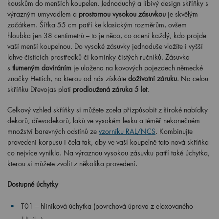
kouskům do menších koupelen. Jednoduchý a líbivý design skříňky s
výrazným umyvadlem a
prostornou vysokou zásuvkou
je skvělým
začátkem. Šířka 55 cm patří ke klasickým rozměrům, ovšem
hloubka jen 38 centimetrů – to je něco, co ocení každý, kdo projde
vaší menší koupelnou. Do vysoké zásuvky jednoduše vložíte i vyšší
lahve čisticích prostředků či komínky čistých ručníků. Zásuvka
s
tlumeným dovíráním
je uložena na kovových pojezdech německé
značky Hettich, na kterou od nás získáte
doživotní záruku
. Na celou
skříňku Dřevojas platí
prodloužená záruka 5 let
.
Celkový vzhled skříňky si můžete zcela přizpůsobit z široké nabídky
dekorů, dřevodekorů, laků ve vysokém lesku a téměř nekonečném
množství barevných odstínů ze
vzorníku RAL/NCS
. Kombinujte
provedení korpusu i čela tak, aby ve vaší koupelně tato nová skříňka
co nejvíce vynikla. Na výraznou vysokou zásuvku patří také úchytka,
kterou si můžete zvolit z několika provedení.
Dostupné úchytky
T01 – hliníková úchytka (povrchová úprava z eloxovaného