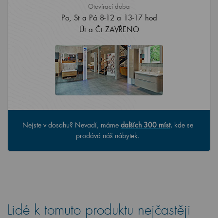
Otevírací doba
Po, St a Pá 8-12 a 13-17 hod
Út a Čt ZAVŘENO
Nejste v dosahu? Nevadí, máme
dalších 300 míst
, kde se
prodává náš nábytek.
Lidé k tomuto produktu nejčastěji