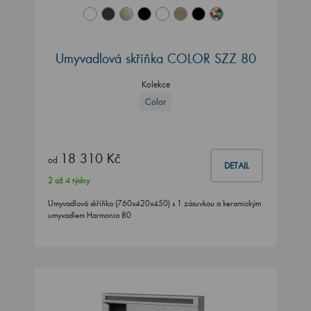
Umyvadlová skříňka COLOR SZZ 80
Kolekce
Color
18 310 Kč
od
DETAIL
2 až 4 týdny
Umyvadlová skříňka (760x420x450) s 1 zásuvkou a keramickým
umyvadlem Harmonia 80