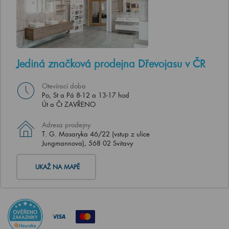
Jediná značková prodejna Dřevojasu v ČR
Otevírací doba
Po, St a Pá 8-12 a 13-17 hod
Út a Čt ZAVŘENO
Adresa prodejny
T. G. Masaryka 46/22 (vstup z ulice
Jungmannova), 568 02 Svitavy
UKAŽ NA MAPĚ