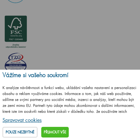
Vážíme si vašeho soukromí
ČSN EN ISO
14001:2016
K analýze návštěvnosti a funkcí webu, ukládání vašeho nastavení a personalizaci
obsahu a reklam využíváme cookies. Informace o tom, jak náš web používáte,
ČSN EN ISO
sdílíme se svými partnery pro sociální média, inzerci a analýzy, kteří mohou být
9001:2016
ze zemí mimo EU. Partneři tyto údaje mohou zkombinovat s dalšími informacemi,
které jste jim poskytli nebo které získali v důsledku toho, že používáte jejich
služby.
Podrobné informace
Spravovat cookies
POUZE NEZBYTNÉ
PŘIJMOUT VŠE
Vytvořilo studio
CZECHGROUP.cz