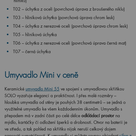
hliníku)
T02 – úchytka z oceli (povrchová úprava z broušeného niklu)
T03 – hliníková úchytka (povrchová úprava chrom lesk)
T04 – úchytka z nerezové oceli (povrchová úprava chrom lesk)
T05 – hliníková úchytka
T06 – úchytka z nerezové oceli (povrchová úprava černá mat)
T07 – černá úchytka
Umyvadlo Mini v ceně
Keramické
umyvadlo Mini 55
ve spojení s umyvadlovou skříňkou
SOLO vyzařuje eleganci a praktičnost. I přes malé rozměry –
hloubka umyvadla od stěny je pouhých 38 centimetrů – se jedná o
využitelné umyvadlo ke všem každodenním úkonům. Umyvadlo s
přepadem má v zadní části po celé délce
odkládací prostor
na
mýdlo, kartáčky či odložení šperků a drobností. Otvor na baterii je
ve středu, a tak pohled na skříňku nijak neruší celkový dojem
naprosté symetričnosti. K umyvadlu si můžete rovnou objednat
sifon z