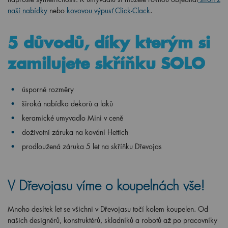
naší nabídky
nebo
kovovou výpusť Click-Clack
.
5 důvodů, díky kterým si
zamilujete skříňku SOLO
úsporné rozměry
široká nabídka dekorů a laků
keramické umyvadlo Mini v ceně
doživotní záruka na kování Hettich
prodloužená záruka 5 let na skříňku Dřevojas
V Dřevojasu víme o koupelnách vše!
Mnoho desítek let se všichni v Dřevojasu točí kolem koupelen. Od
našich designérů, konstruktérů, skladníků a robotů až po pracovníky