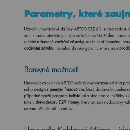
Parametry, které zauj
Užívání umyvadlové skříňky ARTEO SZZ 60 je čirá radost.
že ji snadno otevřete jemným zatlačením. Už žádná madla ne
o
tiché a tlumené zavírání zásuvky
, takže nepříjemnému bou
doživotní záruku
, na celou skříňku garantujeme s naší
prodl
Barevné možnosti
Umyvadlová skříňka ARTEO nabízí dvě výrazně odlišná prov
nebo
design s jemným frézováním
, který dodává koupelně st
případně využít
program Individual
a sladit barvu skříňky s
také v
dřevodekoru D29 Honey
, který přináší nadčasový vzh
se vám přizpůsobí na míru.