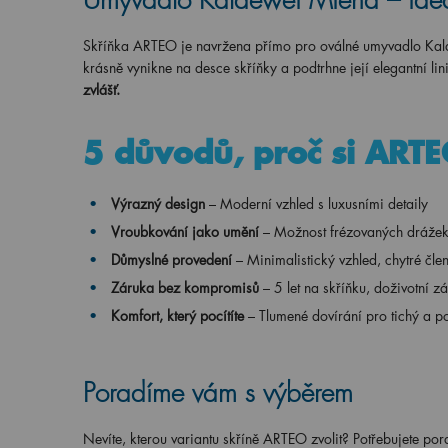
Umyvadlo Kaldewei Miena – ideá
Skříňka ARTEO je navržena přímo pro oválné umyvadlo Kal
krásně vynikne na desce skříňky a podtrhne její elegantní lin
zvlášť.
5 důvodů, proč si ARTE
Výrazný design
– Moderní vzhled s luxusními detaily
Vroubkování jako umění
– Možnost frézovaných drážek, 
Důmyslné provedení
– Minimalistický vzhled, chytré čl
Záruka bez kompromisů
– 5 let na skříňku, doživotní z
Komfort, který pocítíte
– Tlumené dovírání pro tichý a 
Poradíme vám s výběrem
Nevíte, kterou variantu skříně ARTEO zvolit? Potřebujete por