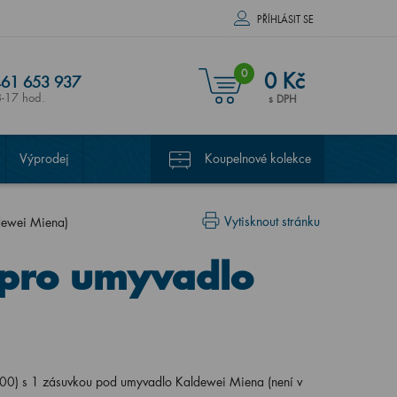
PŘÍHLÁSIT SE
0
0 Kč
61 653 937
8-17 hod.
s DPH
Výprodej
Koupelnové kolekce
Vytisknout stránku
dewei Miena)
(pro umyvadlo
0) s 1 zásuvkou pod umyvadlo Kaldewei Miena (není v