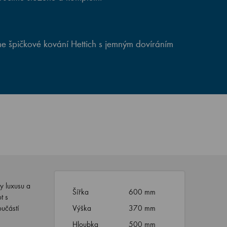
e špičkové kování Hettich s jemným dovíráním
y luxusu a
Šířka
600 mm
t s
učástí
Výška
370 mm
Hloubka
500 mm