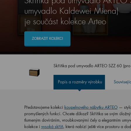
Skříňka pod umyvadlo ARTEO 
umyvadlo Kaldewei Miena)
je součást kolekce Arteo
ZOBRAZIT KOLEKCI
Skříňka pod umyvadlo ARTEO SZZ 60 (pro
Popis a rozměry výrobku
Souvisejí
Představujeme kolekci
koupelnového nábytku ARTEO
— styl
promyšlených funkcí. Chcete důkaz? Skříňka se svým úložným 
tlumeným dovíráním, vroubkovanými čely a elegantním umyva
kolekce i
vysoká skříň
, která nabízí ještě více prostoru a d