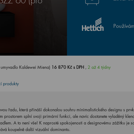
SZZ 60 (pro
Používám
 umyvadlo Kaldewei Miena)
16 870 Kč s DPH
,
2 až 4 týdny
cí produkty
ovou řadu, která přináší dokonalou souhru minimalistického designu s prvk
prostorem splní svoji primární funkci, ale navíc dostanete vyladěný kleno
dlem. A to není vše! K naprosté spokojenosti a designovému zážitku je so
odává koupelně další vizuální dominantu.