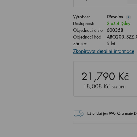
Výrobce:
Dřevojas
i
Dostupnost:
2 až 4 týdny
Objednací číslo
600358
Objednací kód
ARO203_SZZ_
Záruka:
5 let
Zkopírovat detailní informace
21,790 Kč
18,008 Kč
bez DPH
Už přidat jen
990
Kč
a máte
D