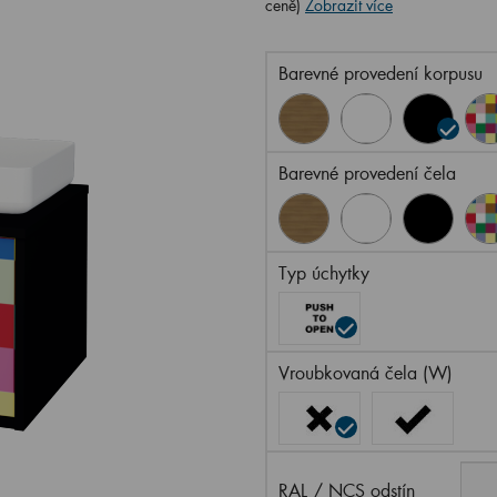
ceně)
Zobrazit více
Barevné provedení korpusu
Barevné provedení čela
Typ úchytky
Vroubkovaná čela (W)
RAL / NCS odstín