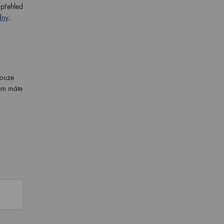
 přehled
dny
.
pouze
pem máte