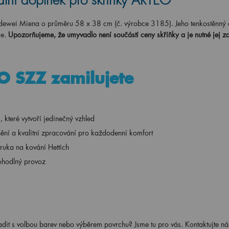
lní doplněk pro skříňky ARTEO
dewei Miena o průměru 58 x 38 cm (č. výrobce 3185). Jeho tenkostěnný 
ie.
Upozorňujeme, že umyvadlo není součástí ceny skříňky a je nutné jej z
O SZZ zamilujete
které vytvoří jedinečný vzhled
enění a kvalitní zpracování pro každodenní komfort
áruka na kování Hettich
pohodlný provoz
adit s volbou barev nebo výběrem povrchu? Jsme tu pro vás. Kontaktujte ná