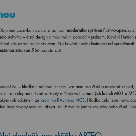
mou
 Objemná zásuvka se otevírá pomocí
moderního systému Push-to-open
, což
bo úchytky – čistý design a maximální pohodlí v jednom. Kování Hettich 
chání zásuvkami dejte sbohem. Na kování navíc
dostanete od společnosti 
ouženou zárukou 5 let
bez starostí.
edení čel –
hladkou
, minimalistickou variantu pro čistý a moderní vzhled,
rukturu a eleganci. Obě varianty můžete volit v
matných lacích M01 a M1
 jakýmkoli odstínem ze
vzorníku RAL nebo NCS
. Hladká čela jsou navíc do
led inspirovaný texturou dřeva. Ať už zvolíte jemné vroubky nebo čisté lin