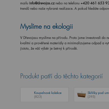
mailu
info@drevojas.cz
nebo na telefonu
+420 461 653 9
trendů nebo naše vybrané realizace. A pokud hledáte odpov
Myslíme na ekologii
V Dřevojasu myslíme na přírodu. Proto jsme investovali do 
kvalitní a prověřené materiály a minimalizujeme odpad a vy
jistotu, že váš výběr je šetrný k přírodě.
Produkt patří do těchto kategorií
Koupelnové kolekce
Skříňky pod um
(823)
(395)