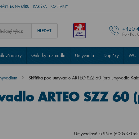
NÁBYTEK NA MÍRU
KARIÉRA
KONTAKTY
+420
4
HLEDAT
Po - Pá: 
lové desky
Galerky a zrcadla
Umyvadla
Doplňky
WC
umyvadlem
Skříňka pod umyvadlo ARTEO SZZ 60 (pro umyvadlo Kal
vadlo ARTEO SZZ 60 
Umyvadlová skříňka (600x370x50