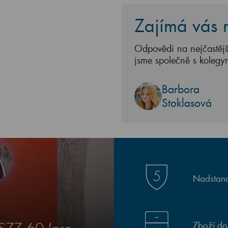
Zajímá vás n
Odpovědi na nejčastějš
jsme společně s kolegy
Barbora
Stoklasová
Nadstand
Zboží do