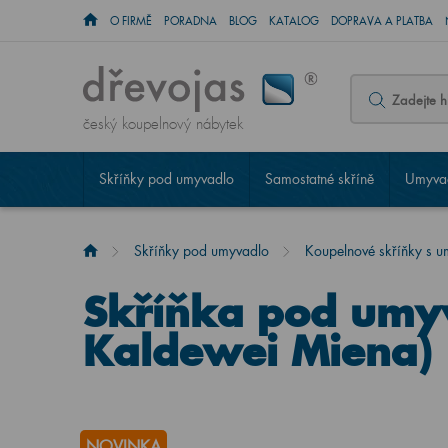
O FIRMĚ
PORADNA
BLOG
KATALOG
DOPRAVA A PLATBA
český koupelnový nábytek
Skříňky pod umyvadlo
Samostatné skříně
Umyvad
Skříňky pod umyvadlo
Koupelnové skříňky s 
Skříňka pod umy
Kaldewei Miena)
NOVINKA