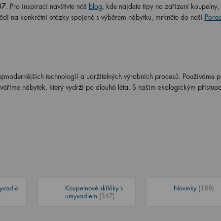
37
. Pro inspiraci navštivte náš
blog
, kde najdete tipy na zařízení koupelny,
ědi na konkrétní otázky spojené s výběrem nábytku, mrkněte do naší
Pora
nejmodernějších technologií a udržitelných výrobních procesů. Používáme 
tváříme nábytek, který vydrží po dlouhá léta. S naším ekologickým přístu
yvadlo
Koupelnové skříňky s
Novinky
(188)
umyvadlem
(347)