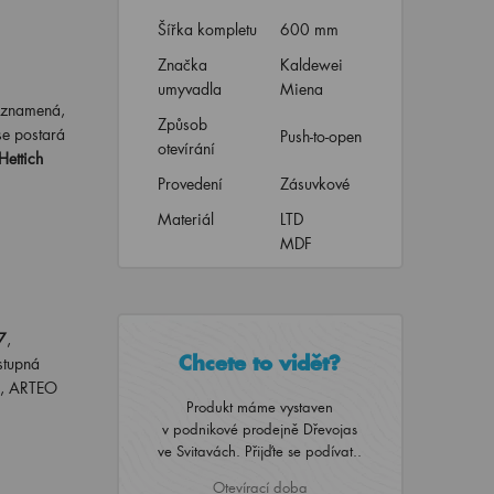
Šířka kompletu
600 mm
Značka
Kaldewei
umyvadla
Miena
 znamená,
Způsob
se postará
Push-to-open
otevírání
Hettich
Provedení
Zásuvkové
Materiál
LTD
MDF
7
,
Chcete to vidět?
stupná
ie, ARTEO
Produkt máme vystaven
v podnikové prodejně Dřevojas
ve Svitavách. Přijďte se podívat..
Otevírací doba