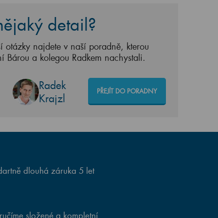
ějaký detail?
í otázky najdete v naší poradně, kterou
ní Bárou a kolegou Radkem nachystali.
Radek
PŘEJÍT DO PORADNY
Krajzl
artně dlouhá záruka 5 let
ručíme složené a kompletní