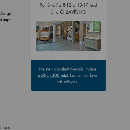
Po, St a Pá 8-12 a 13-17 hod
Út a Čt ZAVŘENO
design
akoupit
Nejste v dosahu? Nevadí, máme
dalších 300 míst
, kde se prodává
náš nábytek.
s na e-