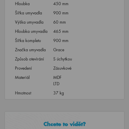
Hloubka
450 mm
Šířka umyvadla
900 mm
Výška umyvadla
60 mm
Hloubka umyvadla
465 mm
Šířka kompletu
900 mm
Značka umyvadla
Grace
Způsob otevírání
S úchytkou
Provedení
Zásuvkové
Materiál
MDF
LTD
Hmotnost
37 kg
Chcete to vidět?