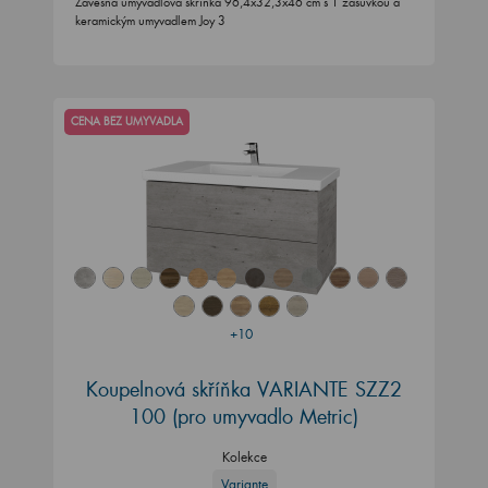
Závěsná umyvadlová skříňka 96,4x32,3x46 cm s 1 zásuvkou a
keramickým umyvadlem Joy 3
CENA BEZ UMYVADLA
+10
Koupelnová skříňka VARIANTE SZZ2
100
(pro umyvadlo Metric)
Kolekce
Variante