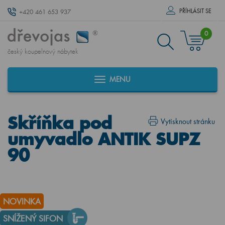
PŘÍHLÁSIT SE
+420 461 653 937
0
český koupelnový nábytek
MENU
Skříňka pod
Vytisknout stránku
umyvadlo ANTIK SUPZ
90
NOVINKA
SNÍŽENÝ SIFON