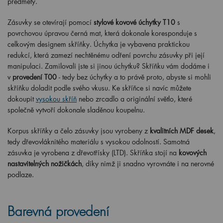
předměty.
Zásuvky se otevírají pomocí
stylové kovové úchytky T10
s
povrchovou úpravou černá mat, která dokonale koresponduje s
celkovým designem skříňky. Úchytka je vybavena praktickou
redukcí, která zamezí nechtěnému odření povrchu zásuvky při její
manipulaci. Zamilovali jste si jinou úchytku? Skříňku vám dodáme i
v
provedení T00
- tedy bez úchytky a to právě proto, abyste si mohli
skříňku doladit podle svého vkusu. Ke skříňce si navíc můžete
dokoupit
vysokou skříň
nebo zrcadlo a originální světlo, které
společně vytvoří dokonale sladěnou koupelnu.
Korpus skříňky a čelo zásuvky jsou vyrobeny z
kvalitních MDF desek
,
tedy dřevovláknitého materiálu s vysokou odolností. Samotná
zásuvka je vyrobena z dřevotřísky (LTD). Skříňka stojí na
kovových
nastavitelných nožičkách
, díky nimž ji snadno vyrovnáte i na nerovné
podlaze.
Barevná provedení