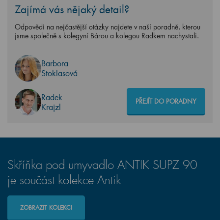
Zajímá vás nějaký detail?
Odpovědi na nejčastější otázky najdete v naší poradně, kterou
jsme společně s kolegyní Bárou a kolegou Radkem nachystali.
Barbora
Stoklasová
Radek
PŘEJÍT DO PORADNY
Krajzl
Skříňka pod umyvadlo ANTIK SUPZ 90
je součást kolekce Antik
ZOBRAZIT KOLEKCI