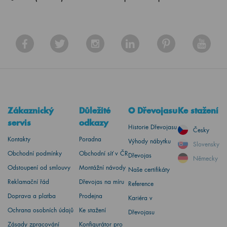
Zákaznický
Důležité
O Dřevojasu
Ke stažení
servis
odkazy
Historie Dřevojasu
Česky
Kontakty
Poradna
Výhody nábytku
Slovensky
Obchodní podmínky
Obchodní síť v ČR
Dřevojas
Německy
Odstoupení od smlouvy
Montážní návody
Naše certifikáty
Reklamační řád
Dřevojas na míru
Reference
Doprava a platba
Prodejna
Kariéra v
Ochrana osobních údajů
Ke stažení
Dřevojasu
Zásady zpracování
Konfigurátor pro