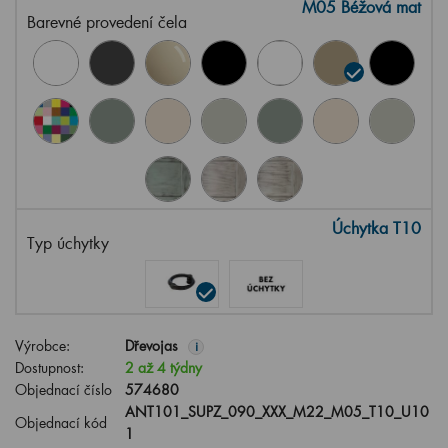
M05 Béžová mat
Barevné provedení čela
Úchytka T10
Typ úchytky
Výrobce:
Dřevojas
i
Dostupnost:
2 až 4 týdny
Objednací číslo
574680
ANT101_SUPZ_090_XXX_M22_M05_T10_U10
Objednací kód
1