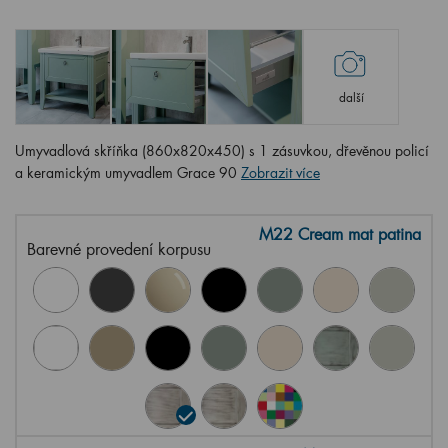
další
Umyvadlová skříňka (860x820x450) s 1 zásuvkou, dřevěnou policí
a keramickým umyvadlem Grace 90
Zobrazit více
M22 Cream mat patina
Barevné provedení korpusu