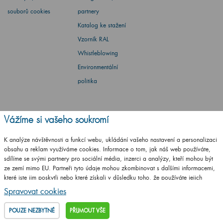
souborů cookies
partnery
Katalog ke stažení
Vzorník RAL
Whistleblowing
Environmentální
politika
Vážíme si vašeho soukromí
Barbora Stoklasová
K analýze návštěvnosti a funkcí webu, ukládání vašeho nastavení a personalizaci
obsahu a reklam využíváme cookies. Informace o tom, jak náš web používáte,
Máte dotaz? Ptejte se
sdílíme se svými partnery pro sociální média, inzerci a analýzy, kteří mohou být
ze zemí mimo EU. Partneři tyto údaje mohou zkombinovat s dalšími informacemi,
které jste jim poskytli nebo které získali v důsledku toho, že používáte jejich
+420
461 653 937
služby.
Podrobné informace
Po - Pá: 8-17 hod.
Spravovat cookies
info@drevojas.cz
POUZE NEZBYTNÉ
PŘIJMOUT VŠE