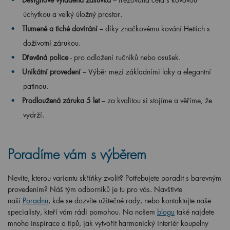
úchytkou a velký úložný prostor.
Tlumené a tiché dovírání
– díky značkovému kování Hettich s
doživotní zárukou.
Dřevěná police
- pro odložení ručníků nebo osušek.
Unikátní provedení
– Výběr mezi základními laky a elegantní
patinou.
Prodloužená záruka 5 let
– za kvalitou si stojíme a věříme, že
vydrží.
Poradíme vám s výběrem
Nevíte, kterou variantu skříňky zvolit? Potřebujete poradit s barevným
provedením? Náš tým odborníků je tu pro vás. Navštivte
naši
Poradnu
, kde se dozvíte užitečné rady, nebo kontaktujte naše
specialisty, kteří vám rádi pomohou. Na našem
blogu
také najdete
mnoho inspirace a tipů, jak vytvořit harmonický interiér koupelny