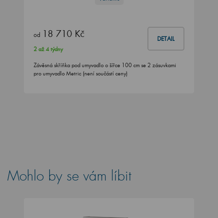
18 710 Kč
od
DETAIL
2 až 4 týdny
Závěsná skříňka pod umyvadlo o šířce 100 cm se 2 zásuvkami
pro umyvadlo Metric (není součástí ceny)
Mohlo by se vám líbit