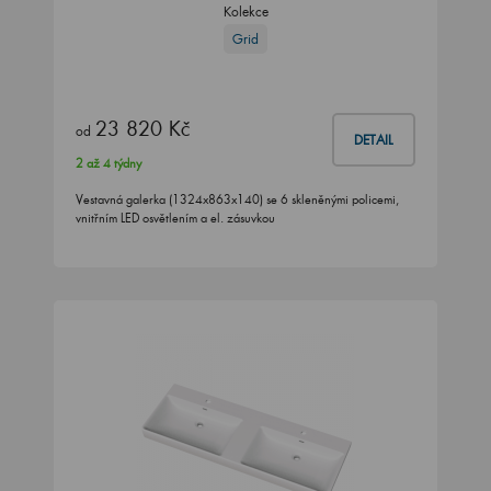
Kolekce
Grid
23 820 Kč
od
DETAIL
2 až 4 týdny
Vestavná galerka (1324x863x140) se 6 skleněnými policemi,
vnitřním LED osvětlením a el. zásuvkou