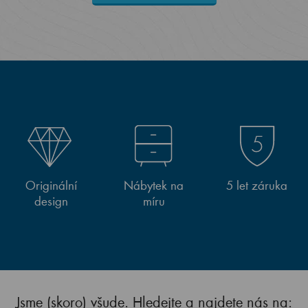
Originální
Nábytek na
5 let záruka
design
míru
Jsme (skoro) všude. Hledejte a najdete nás na: