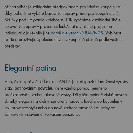
Mít na výběr je základním předpokladem pro ideální koupelnu a
díky bohatému výběru barevných úprav přímo pro koupelnu snů.
Skříňky pod umyvadlo kolekce ANTIK vyrábíme v základní škále
lakovaných úprav v provedení lesk/mat a v rámci programu
Individual v jakékoliv jiné
barvě dle vzorníků RAL/NCS
. Vybírejte,
tvořte a prožívejte společné chvíle v koupelně přesně podle vašich
představ.
Elegantní patina
Ano, čtete správně. U kolekce ANTIK je k dispozici i možnost výroby
s
tzv. patinováním povrchu
, které vzniká pomocí jemného
proškrabávání vrchní lakované vrstvy. Díky této metodě získá povrch
skříňky elegantní a útulný zestařený nádech. Ideální do koupelen v
tzv. provence stylu nebo do nově zrekonstruované koupelny ve
venkovském stavení či ve vašem penzionu.