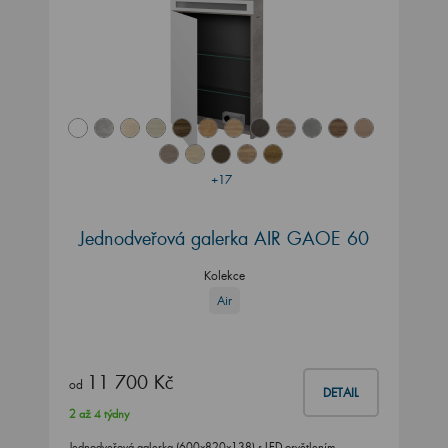
+17
Jednodveřová galerka AIR GAOE 60
Kolekce
Air
11 700 Kč
od
DETAIL
2 až 4 týdny
Jednodveřová galerka (600x820x138) s LED osvětlením,