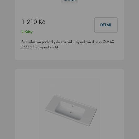
1 210 Kč
DETAIL
2 týdny
Protiskluzové podložky do zásuvek umyvadlové skříňky Q MAX
SZZ2 55 s umyvadlem Q