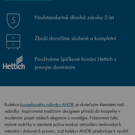
Nadstandartně dlouhá záruka 5 let
Zboží doručíme složené a kompletní
Používáme špičkové kování Hettich s
jemným dovíráním
Kolekce
koupelnového nábytku ANTIK
je skutečným klenotem naší
nabídky. Inspirovaná tradičním designem přináší do koupelny v
moderním pojetí nádech elegance a nostalgie. Frézovaná čela,
stylové nožičky a otevřené police evokují atmosféru venkovských
interiérů i dobových prostor, což kolekci ANTIK předurčuje k využití