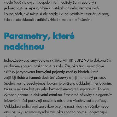
v celé řadě stylových koupelen. Její neotřelý šarm spojený s
jedinečností nejlépe vynikne v rustikálních nebo venkovských
koupelnách, své místo si ale najde i v industriálním interiéru či tam,
kde chcete skloubit tradiční vzhled s moderním řešením.
Parametry, které
nadchnou
Jednozásuvková umyvadlová skříňka ANTIK SUPZ 90 je dokonalým
příkladem spojení praktičnosti a stylu. Zásuvka této umyvadlové
skříňky je vybavena
kovovými pojezdy značky Hettich
, které
zajišťují
tiché a tlumené dovírání zásuvky
a její pohodlný provoz.
Spolehlivost a bezchybnost kování je ověřena důkladným testováním,
takže si můžete být jisti jeho bezproblémovým fungováním. To vám
výrobce garantuje
doživotní zárukou
. Prostorné zásuvky s elegantním
frézováním čel poskytují dostatek místa pro všechny vaše potřeby.
Odkládací polici pod zásuvkou oceníte například na ručníky nebo
větší osušky, zatímco vysoká zásuvka snadno pojme i objemnější