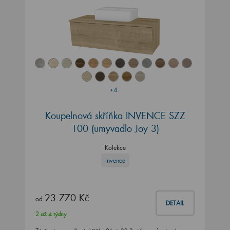
+4
Koupelnová skříňka INVENCE SZZ
100 (umyvadlo Joy 3)
Kolekce
Invence
23 770 Kč
od
DETAIL
2 až 4 týdny