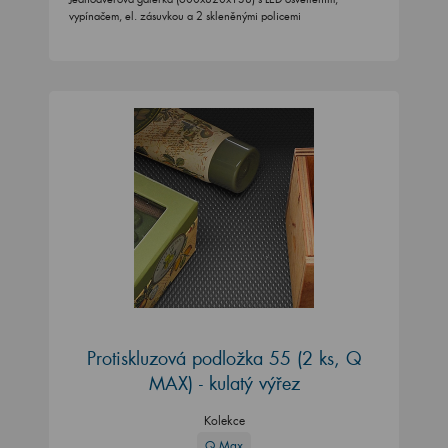
vypínačem, el. zásuvkou a 2 skleněnými policemi
Protiskluzová podložka 55 (2 ks, Q
MAX) - kulatý výřez
Kolekce
Q Max