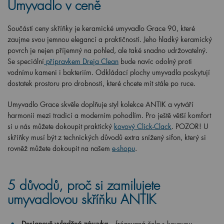
Umyvadlo v ceně
Součástí ceny skříňky je keramické umyvadlo Grace 90, které
zaujme svou jemnou elegancí a praktičností. Jeho hladký keramický
povrch je nejen příjemný na pohled, ale také snadno udržovatelný.
Se speciální
přípravkem Dreja Clean
bude navíc odolný proti
vodnímu kameni i bakteriím. Odkládací plochy umyvadla poskytují
dostatek prostoru pro drobnosti, které chcete mít stále po ruce.
Umyvadlo Grace skvěle doplňuje styl kolekce ANTIK a vytváří
harmonii mezi tradicí a moderním pohodlím. Pro ještě větší komfort
si u nás můžete dokoupit praktický
kovový Click-Clack
. POZOR! U
skříňky musí být z technických důvodů extra snížený sifon, který si
rovněž můžete dokoupit na našem
e-shopu
.
5 důvodů, proč si zamilujete
umyvadlovou skříňku ANTIK
Designově vyladěná zásuvka
– frézovaná čela s kovovou