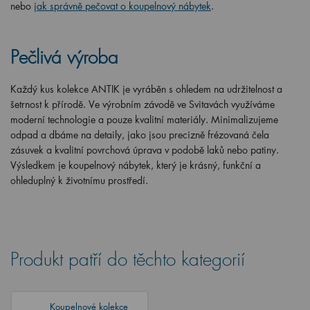
nebo
jak správně pečovat o koupelnový nábytek
.
Pečlivá výroba
Každý kus kolekce ANTIK je vyráběn s ohledem na udržitelnost a
šetrnost k přírodě. Ve výrobním závodě ve Svitavách využíváme
moderní technologie a pouze kvalitní materiály. Minimalizujeme
odpad a dbáme na detaily, jako jsou precizně frézovaná čela
zásuvek a kvalitní povrchová úprava v podobě laků nebo patiny.
Výsledkem je koupelnový nábytek, který je krásný, funkční a
ohleduplný k životnímu prostředí.
Produkt patří do těchto kategorií
Koupelnové kolekce