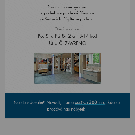
Produkt máme vystaven
v podnikové prodejně Dřevojas
ve Svitavách. Přijďte se podívat..
Otevírací doba
Po, St a Pá 8-12 a 13-17 hod
Út a Čt ZAVŘENO
Nejste v dosahu? Nevadí, máme
dalších 300 míst
, kde se
prodává náš nábytek.