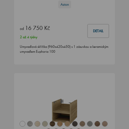
Aston
16 750 Kč
od
DETAIL
2 až 4 týdny
Umyvadlová skříňka (960x420x450) s 1 zásuvkou a keramickým
umyvadlem Euphoria 100