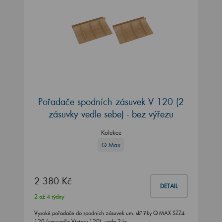
Pořadače spodních zásuvek V 120 (2
zásuvky vedle sebe) - bez výřezu
Kolekce
Q Max
2 380 Kč
DETAIL
2 až 4 týdny
Vysoké pořadače do spodních zásuvek um. skříňky Q MAX SZZ4
120 (umyvadlo Victory 120) - sada 2 ks