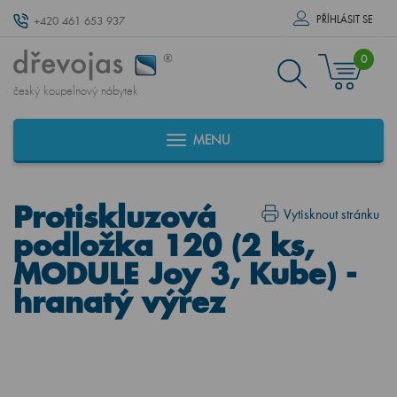
PŘÍHLÁSIT SE
+420 461 653 937
0
český koupelnový nábytek
MENU
Protiskluzová
Vytisknout stránku
podložka 120 (2 ks,
MODULE Joy 3, Kube) -
hranatý výřez