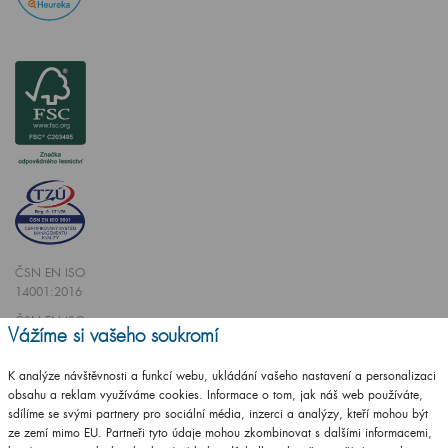
ČSN EN ISO
14001:2016
ČSN EN ISO
Vážíme si vašeho soukromí
9001:2016
K analýze návštěvnosti a funkcí webu, ukládání vašeho nastavení a personalizaci
obsahu a reklam využíváme cookies. Informace o tom, jak náš web používáte,
sdílíme se svými partnery pro sociální média, inzerci a analýzy, kteří mohou být
ze zemí mimo EU. Partneři tyto údaje mohou zkombinovat s dalšími informacemi,