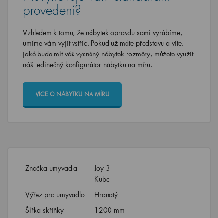
provedení?
Vzhledem k tomu, že nábytek opravdu sami vyrábíme,
umíme vám vyjít vstříc. Pokud už máte představu a víte,
jaké bude mít váš vysněný nábytek rozměry, můžete využít
náš jedinečný konfigurátor nábytku na míru.
VÍCE O NÁBYTKU NA MÍRU
Značka umyvadla
Joy 3
Kube
Výřez pro umyvadlo
Hranatý
Šířka skříňky
1200 mm