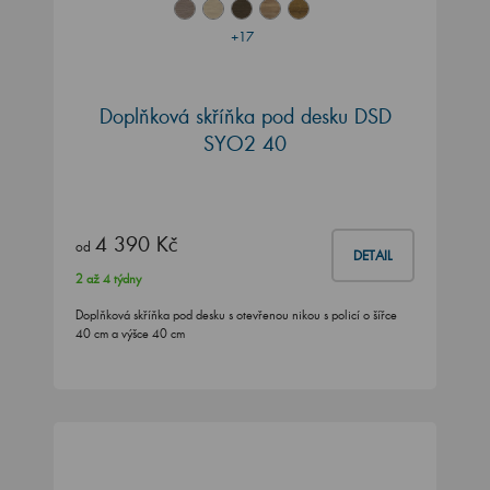
+17
Doplňková skříňka pod desku DSD
SYO2 40
4 390 Kč
od
DETAIL
2 až 4 týdny
Doplňková skříňka pod desku s otevřenou nikou s policí o šířce
40 cm a výšce 40 cm