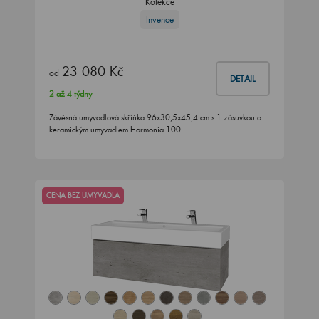
Kolekce
Invence
23 080 Kč
od
DETAIL
2 až 4 týdny
Závěsná umyvadlová skříňka 96x30,5x45,4 cm s 1 zásuvkou a
keramickým umyvadlem Harmonia 100
CENA BEZ UMYVADLA