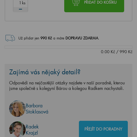
ks
PŘIDAT DO KOŠÍKU
Už přidat jen
990
Kč
a máte
DOPRAVU ZDARMA
.
0.00
Kč
/
990
Kč
Zajímá vás nějaký detail?
Odpovědi na nejčastější otázky najdete v naší poradně, kterou
jsme společně s kolegyní Bárou a kolegou Radkem nachystali.
Barbora
Stoklasová
Radek
PŘEJÍT DO PORADNY
Krajzl