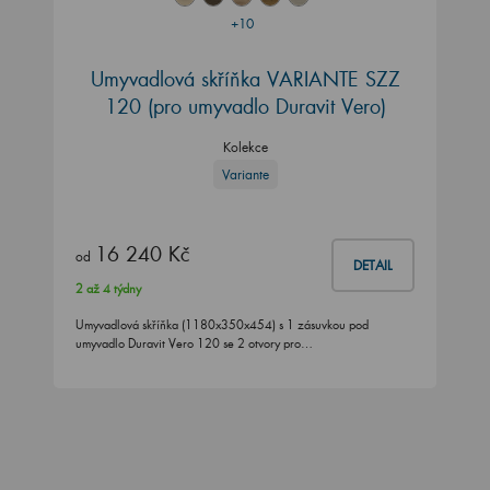
+10
Umyvadlová skříňka VARIANTE SZZ
120
(pro umyvadlo Duravit Vero)
Kolekce
Variante
16 240 Kč
od
DETAIL
2 až 4 týdny
Umyvadlová skříňka (1180x350x454) s 1 zásuvkou pod
umyvadlo Duravit Vero 120 se 2 otvory pro…