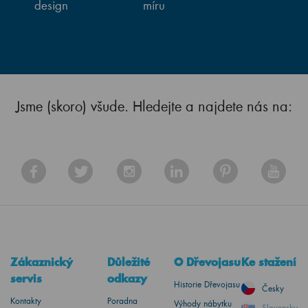
design
míru
Jsme (skoro) všude. Hledejte a najdete nás na:
Zákaznický
Důležité
O Dřevojasu
Ke stažení
servis
odkazy
Historie Dřevojasu
Česky
Kontakty
Poradna
Výhody nábytku
Slovensky