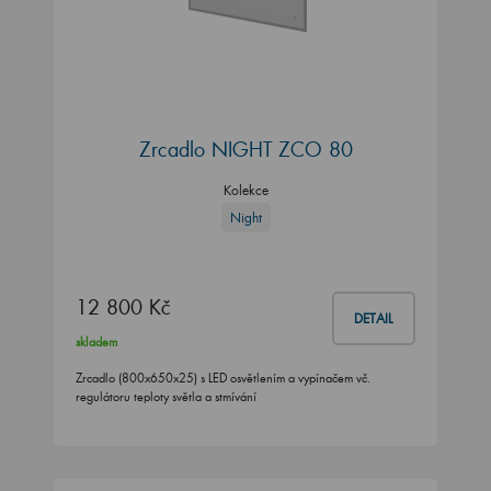
Zrcadlo NIGHT ZCO 80
Kolekce
Night
12 800 Kč
DETAIL
skladem
Zrcadlo (800x650x25) s LED osvětlením a vypínačem vč.
regulátoru teploty světla a stmívání