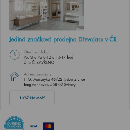
Jediná značková prodejna Dřevojasu v ČR
Otevírací doba
Po, St a Pá 8-12 a 13-17 hod
Út a Čt ZAVŘENO
Adresa prodejny
T. G. Masaryka 46/22 (vstup z ulice
Jungmannova), 568 02 Svitavy
UKAŽ NA MAPĚ