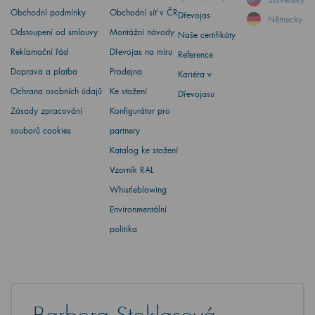
Obchodní podmínky
Obchodní síť v ČR
Dřevojas
Německy
Odstoupení od smlouvy
Montážní návody
Naše certifikáty
Reklamační řád
Dřevojas na míru
Reference
Doprava a platba
Prodejna
Kariéra v
Ochrana osobních údajů
Ke stažení
Dřevojasu
Zásady zpracování
Konfigurátor pro
souborů cookies
partnery
Katalog ke stažení
Vzorník RAL
Whistleblowing
Environmentální
politika