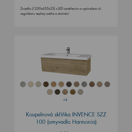
Zrcadlo (1200x650x25) s LED osvětlením a vypínačem vč.
regulátoru teploty světla a stmívání
+4
Koupelnová skříňka INVENCE SZZ
100 (umyvadlo Harmonia)