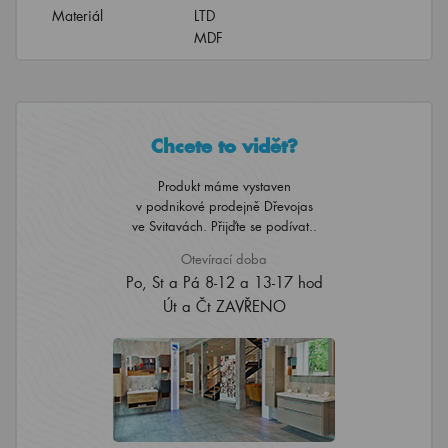
Materiál
LTD
MDF
Chcete to vidět?
Produkt máme vystaven
v podnikové prodejně Dřevojas
ve Svitavách. Přijďte se podívat..
Otevírací doba
Po, St a Pá 8-12 a 13-17 hod
Út a Čt ZAVŘENO