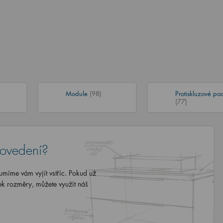
Module
(98)
Protiskluzové po
(77)
rovedení?
míme vám vyjít vstříc. Pokud už
ek rozměry, můžete využít náš