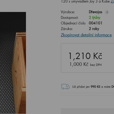
120 s umyvadlem Joy 3 a Kube
Zo
Výrobce:
Dřevojas
i
Dostupnost:
2 týdny
Objednací číslo
004101
Záruka:
2 roky
Zkopírovat detailní informace
1,210 Kč
1,000 Kč
bez DPH
Už přidat jen
990
Kč
a máte
D