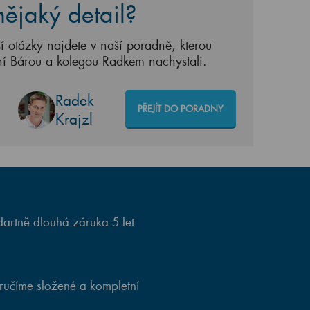
ějaký detail?
í otázky najdete v naší poradně, kterou
ní Bárou a kolegou Radkem nachystali.
Radek
PŘEJÍT DO PORADNY
Krajzl
artně dlouhá záruka 5 let
ručíme složené a kompletní