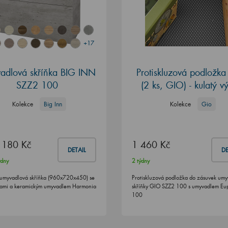
+17
adlová skříňka BIG INN
Protiskluzová podložk
SZZ2 100
(2 ks, GIO) - kulatý v
Kolekce
Big Inn
Kolekce
Gio
 180 Kč
1 460 Kč
DETAIL
DE
ýdny
2 týdny
umyvadlová skříňka (960x720x450) se
Protiskluzová podložka do zásuvek um
ami a keramickým umyvadlem Harmonia
skříňky GIO SZZ2 100 s umyvadlem Eu
100