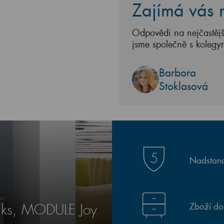
Zajímá vás n
Odpovědi na nejčastějš
jsme společně s kolegy
Barbora
Stoklasová
Nadstand
Zboží do
2 ks, MODULE Joy