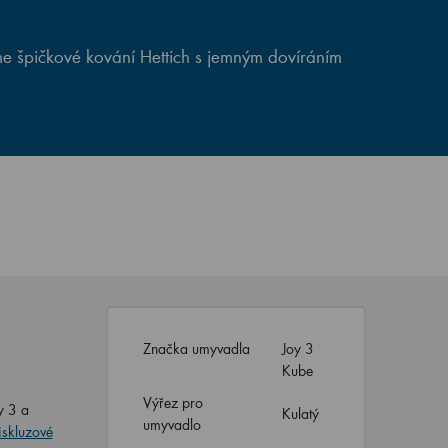
e špičkové kování Hettich s jemným dovíráním
Značka umyvadla
Joy 3
Kube
Výřez pro
y 3 a
Kulatý
umyvadlo
iskluzové