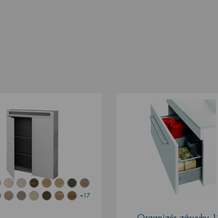
+17
Organizér zásuvky 