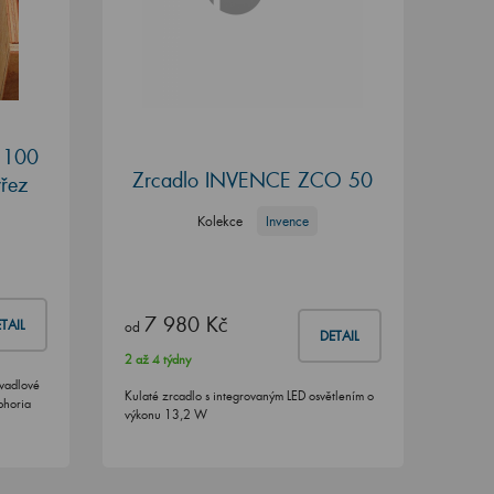
a 100
Zrcadlo INVENCE ZCO 50
ýřez
Kolekce
Invence
7 980 Kč
TAIL
od
DETAIL
2 až 4 týdny
yvadlové
Kulaté zrcadlo s integrovaným LED osvětlením o
phoria
výkonu 13,2 W