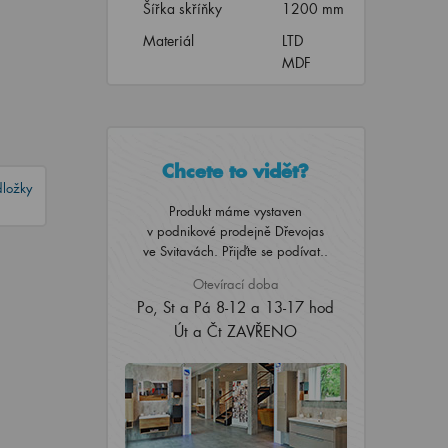
Šířka skříňky
1200 mm
Materiál
LTD
MDF
Chcete to vidět?
dložky
Produkt máme vystaven
v podnikové prodejně Dřevojas
ve Svitavách. Přijďte se podívat..
Otevírací doba
Po, St a Pá 8-12 a 13-17 hod
Út a Čt ZAVŘENO