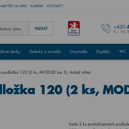
NÁBYTEK NA MÍRU
KARIÉRA
KONTAKTY
+420
4
HLEDAT
Po - Pá: 
lové desky
Galerky a zrcadla
Umyvadla
Doplňky
WC
á podložka 120 (2 ks, MODULE Joy 3) - kulatý výřez
dložka 120 (2 ks, MOD
Sada 2 ks protiskluzových podl