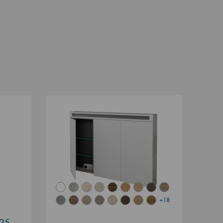
+18
125