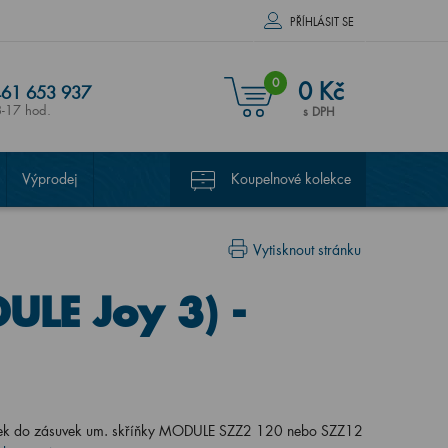
PŘÍHLÁSIT SE
0
0 Kč
61 653 937
8-17 hod.
s DPH
Výprodej
Koupelnové kolekce
Vytisknout stránku
ULE Joy 3) -
ožek do zásuvek um. skříňky MODULE SZZ2 120 nebo SZZ12