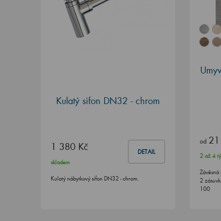
Umyv
Kulatý sifon DN32 - chrom
21
od
1 380 Kč
DETAIL
2 až 4 t
skladem
Závěsná 
Kulatý nábytkový sifon DN32 - chrom.
2 zásuvk
100