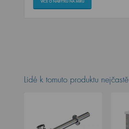
VÍCE O NÁBYTKU NA MÍRU
Lidé k tomuto produktu nejčastěj