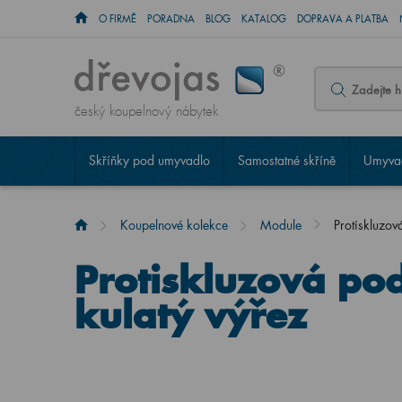
O FIRMĚ
PORADNA
BLOG
KATALOG
DOPRAVA A PLATBA
český koupelnový nábytek
Skříňky pod umyvadlo
Samostatné skříně
Umyvad
Koupelnové kolekce
Module
Protiskluzov
Protiskluzová po
kulatý výřez