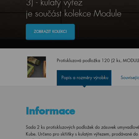
3) - kulatý výřez
je součást kolekce Module
ZOBRAZIT KOLEKCI
Protiskluzová podložka 120 (2 ks, MODULE 
Popis a rozměry výrobku
Souvisejí
Informace
Sada 2 ks protiskluzových podložek do zásuvek umyvad
Kube. Určeno pro skříňky s kulatým výřezem, prodávané do 