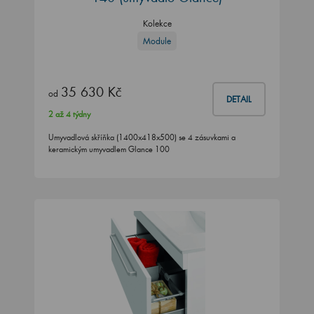
Kolekce
Module
35 630 Kč
od
DETAIL
2 až 4 týdny
Umyvadlová skříňka (1400x418x500) se 4 zásuvkami a
keramickým umyvadlem Glance 100