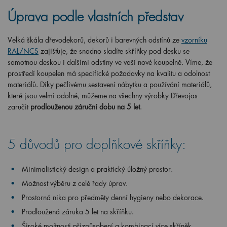
Úprava podle vlastních představ
Velká škála dřevodekorů, dekorů i barevných odstínů ze
vzorníku
RAL/NCS
zajišťuje, že snadno sladíte skříňky pod desku se
samotnou deskou i dalšími odstíny ve vaší nové koupelně. Víme, že
prostředí koupelen má specifické požadavky na kvalitu a odolnost
materiálů. Díky pečlivému sestavení nábytku a používání materiálů,
které jsou velmi odolné, můžeme na všechny výrobky Dřevojas
zaručit
prodlouženou záruční dobu na 5 let
.
5 důvodů pro doplňkové skříňky:
Minimalistický design a praktický úložný prostor.
Možnost výběru z celé řady úprav.
Prostorná nika pro předměty denní hygieny nebo dekorace.
Prodloužená záruka 5 let na skříňku.
Široké možnosti přizpůsobení a kombinací více skříněk