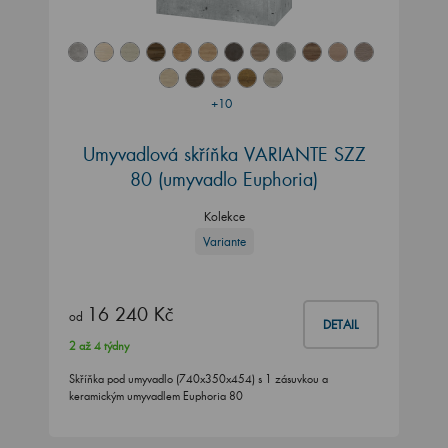
+10
Umyvadlová skříňka VARIANTE SZZ
80 (umyvadlo Euphoria)
Kolekce
Variante
16 240 Kč
od
DETAIL
2 až 4 týdny
Skříňka pod umyvadlo (740x350x454) s 1 zásuvkou a
keramickým umyvadlem Euphoria 80