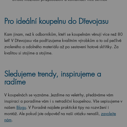
Pro ideální koupelnu do Dřevojasu
Kam jinam, než k odborníkům, kteří se koupelnám věnují více než 80
let? V Dřevojasu vše podřizujeme kvalitním výrobkům a to od pečlivě
zvoleného a odolného materiálu až po sestavení hotové skříňky. Za
kvalitou si stojíme a stojíme.
Sledujeme trendy, inspirujeme a
radíme
V koupelnách se vyznáme. Jezdíme na veletrhy, předáváme vám
inspiraci a poradíme vám i s netradiční koupelnou. Vše sepisujeme v
našem
Blogu
. V Poradně najdete praktické tipy na rozvržení i
montáž. Ale pokud jste odpověď na naši otázku nenašli,
zavolejte
nám
.