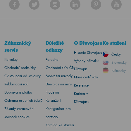
Zákaznický
Důležité
O Dřevojasu
Ke stažení
servis
odkazy
Historie Dřevojasu
Česky
Kontakty
Poradna
Výhody nábytku
Slovensky
Obchodní podmínky
Obchodní síť v ČR
Dřevojas
Německy
Odstoupení od smlouvy
Montážní návody
Naše certifikáty
Reklamační řád
Dřevojas na míru
Reference
Doprava a platba
Prodejna
Kariéra v
Ochrana osobních údajů
Ke stažení
Dřevojasu
Zásady zpracování
Konfigurátor pro
souborů cookies
partnery
Katalog ke stažení