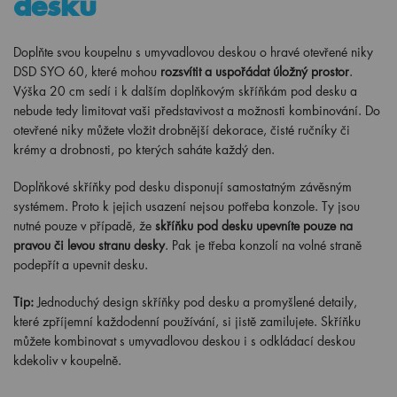
desku
Doplňte svou koupelnu s umyvadlovou deskou o hravé otevřené niky
DSD SYO 60, které mohou
rozsvítit a uspořádat úložný prostor
.
Výška 20 cm sedí i k dalším doplňkovým skříňkám pod desku a
nebude tedy limitovat vaši představivost a možnosti kombinování. Do
otevřené niky můžete vložit drobnější dekorace, čisté ručníky či
krémy a drobnosti, po kterých saháte každý den.
Doplňkové skříňky pod desku disponují samostatným závěsným
systémem. Proto k jejich usazení nejsou potřeba konzole. Ty jsou
nutné pouze v případě, že
skříňku pod desku upevníte pouze na
pravou či levou stranu desky
. Pak je třeba konzolí na volné straně
podepřít a upevnit desku.
Tip:
Jednoduchý design skříňky pod desku a promyšlené detaily,
které zpříjemní každodenní používání, si jistě zamilujete. Skříňku
můžete kombinovat s umyvadlovou deskou i s odkládací deskou
kdekoliv v koupelně.