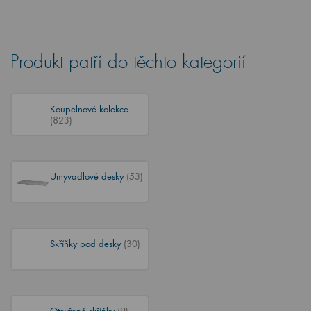
Produkt patří do těchto kategorií
Koupelnové kolekce
(823)
Umyvadlové desky
(53)
Skříňky pod desky
(30)
Otevřené skříňky
(9)