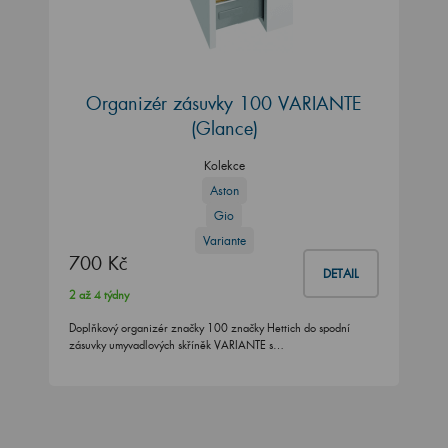
Organizér zásuvky 100 VARIANTE
(Glance)
Kolekce
Aston
Gio
Variante
700 Kč
DETAIL
2 až 4 týdny
Doplňkový organizér značky 100 značky Hettich do spodní
zásuvky umyvadlových skříněk VARIANTE s…