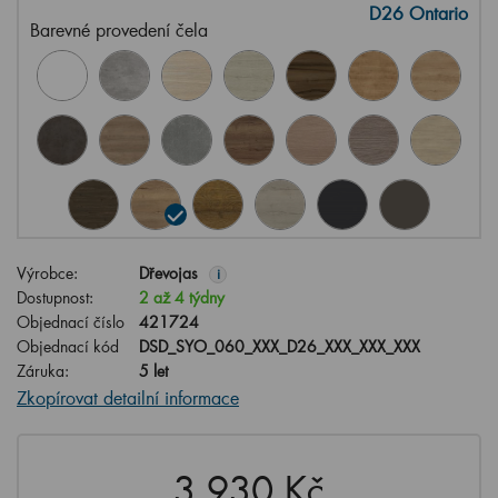
D26 Ontario
Barevné provedení čela
Výrobce:
Dřevojas
i
Dostupnost:
2 až 4 týdny
Objednací číslo
421724
Objednací kód
DSD_SYO_060_XXX_D26_XXX_XXX_XXX
Záruka:
5 let
Zkopírovat detailní informace
3,930 Kč