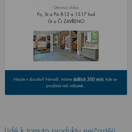
Otevírací doba
Po, St a Pá 8-12 a 13-17 hod
Út a Čt ZAVŘENO
Nejste v dosahu? Nevadí, máme
dalších 300 míst
, kde se
prodává náš nábytek.
Lidé k tomuto produktu nejčastěji