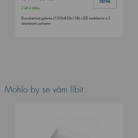
DETAIL
2 až 4 týdny
Dvoudveřová galerka (1200x820x138) s LED osvětlením a 2
skleněnými policemi
Mohlo by se vám líbit