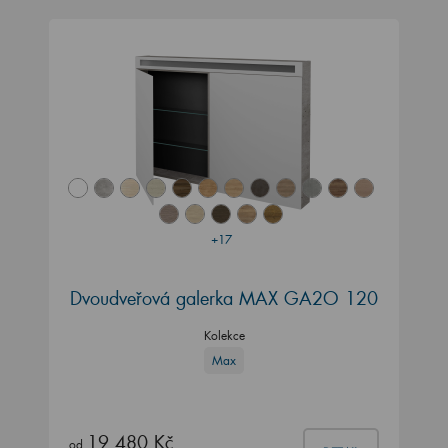
+17
Dvoudveřová galerka MAX GA2O 120
Kolekce
Max
19 480 Kč
od