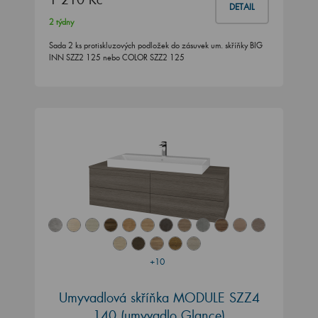
DETAIL
2 týdny
Sada 2 ks protiskluzových podložek do zásuvek um. skříňky BIG
INN SZZ2 125 nebo COLOR SZZ2 125
+10
Umyvadlová skříňka MODULE SZZ4
140
(umyvadlo Glance)