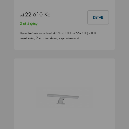
22 610 Kč
od
DETAIL
2 až 4 týdny
Dvoudveřová zrcadlová skříňka (1200x765x210) s LED
osvětlením, 2 el. zásuvkami, vypínačem a 4…