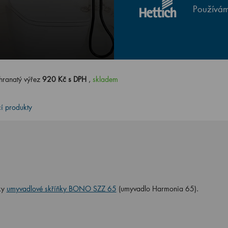
Používám
hranatý výřez
920 Kč s DPH
,
skladem
cí produkty
ky
umyvadlové skříňky BONO SZZ 65
(umyvadlo Harmonia 65).