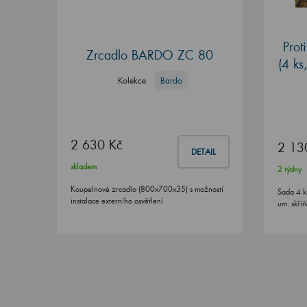
Prot
Zrcadlo BARDO ZC 80
(4 ks
Kolekce
Bardo
2 630 Kč
2 13
DETAIL
skladem
2 týdny
Koupelnové zrcadlo (800x700x35) s možností
Sada 4 k
instalace externího osvětlení
um. skří