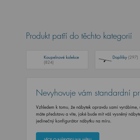
Produkt patří do těchto kategorií
Koupelnové kolekce
Doplňky
(297)
(824)
Nevyhovuje vám standardní p
Vzhledem k tomu, že nábytek opravdu sami vyrábíme, u
máte představu a víte, jaké bude mít váš vysněný nábyt
jedinečný konfigurátor nábytku na míru.
VÍCE O NÁBYTKU NA MÍRU