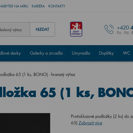
NÁBYTEK NA MÍRU
KARIÉRA
KONTAKTY
+420
4
HLEDAT
Po - Pá: 
lové desky
Galerky a zrcadla
Umyvadla
Doplňky
WC
podložka 65 (1 ks, BONO) - hranatý výřez
dložka 65 (1 ks, BONO
Protiskluzové podložky (2 ks) d
65)
Zobrazit více