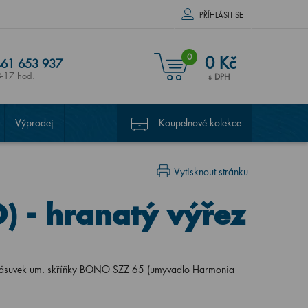
PŘÍHLÁSIT SE
0
0 Kč
61 653 937
8-17 hod.
s DPH
Výprodej
Koupelnové kolekce
Vytisknout stránku
) - hranatý výřez
o zásuvek um. skříňky BONO SZZ 65 (umyvadlo Harmonia