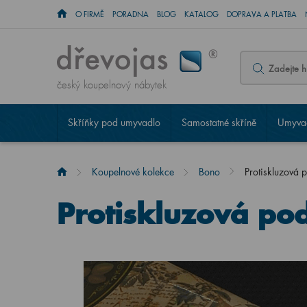
O FIRMĚ
PORADNA
BLOG
KATALOG
DOPRAVA A PLATBA
český koupelnový nábytek
Skříňky pod umyvadlo
Samostatné skříně
Umyvad
Koupelnové kolekce
Bono
Protiskluzová 
Protiskluzová po