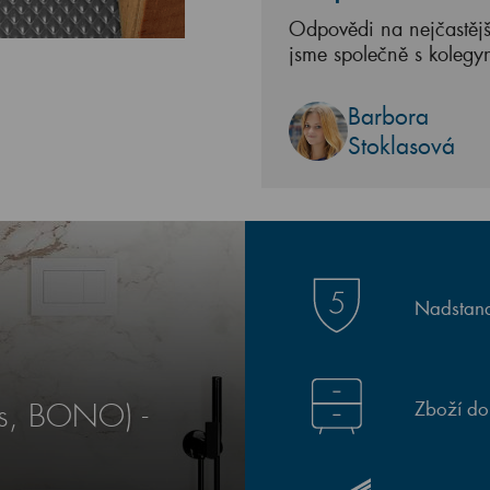
Odpovědi na nejčastějš
jsme společně s kolegy
Barbora
Stoklasová
Nadstand
Zboží do
ks, BONO) -