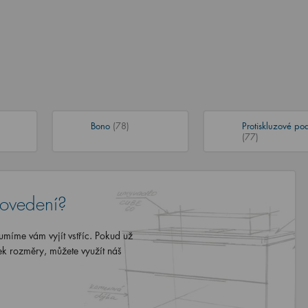
Bono
(78)
Protiskluzové po
(77)
rovedení?
míme vám vyjít vstříc. Pokud už
ek rozměry, můžete využít náš