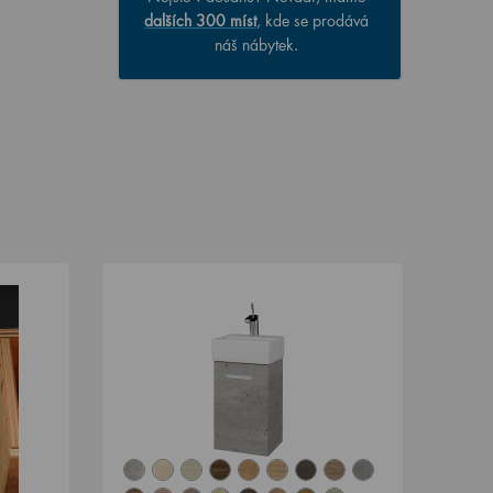
dalších 300 míst
, kde se prodává
náš nábytek.