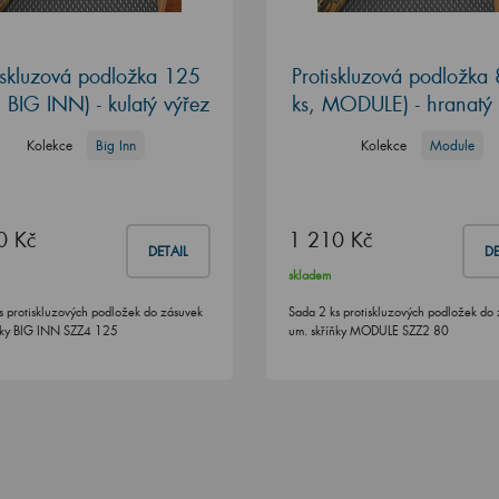
iskluzová podložka 125
Protiskluzová podložka 
, BIG INN) - kulatý výřez
ks, MODULE) - hranatý 
Kolekce
Big Inn
Kolekce
Module
0 Kč
1 210 Kč
DETAIL
DE
skladem
s protiskluzových podložek do zásuvek
Sada 2 ks protiskluzových podložek do
ňky BIG INN SZZ4 125
um. skříňky MODULE SZZ2 80