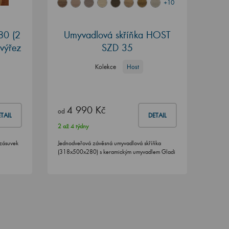
+10
80 (2
Umyvadlová skříňka HOST
výřez
SZD 35
Kolekce
Host
4 990 Kč
od
TAIL
DETAIL
2 až 4 týdny
 zásuvek
Jednodveřová závěsná umyvadlová skříňka
(318x500x280) s keramickým umyvadlem Gladi