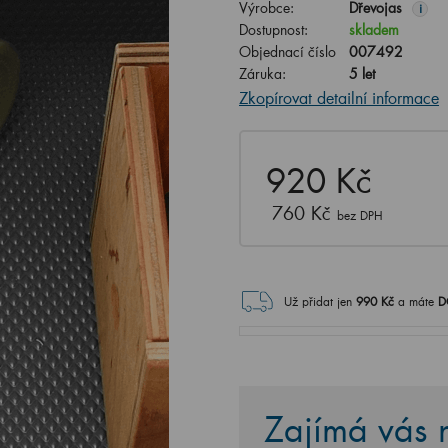
Výrobce:
Dřevojas
i
Dostupnost:
skladem
Objednací číslo
007492
Záruka:
5 let
Zkopírovat detailní informace
920 Kč
760 Kč
bez DPH
Už přidat jen
990
Kč
a máte
D
Zajímá vás n