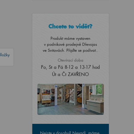
Chcete to vidět?
Produkt máme vystaven
v podnikové prodejně Dřevojas
ve Svitavách. Přijďte se podívat..
dložky
Otevírací doba
Po, St a Pá 8-12 a 13-17 hod
Út a Čt ZAVŘENO
Nejste v dosahu? Nevadí, máme