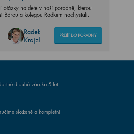
í otázky najdete v naší poradně, kterou
ní Bárou a kolegou Radkem nachystali.
Radek
PŘEJÍT DO PORADNY
Krajzl
artně dlouhá záruka 5 let
ručíme složené a kompletní