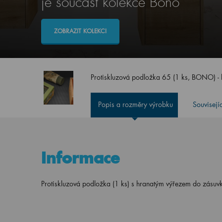
je součást kolekce Bono
ZOBRAZIT KOLEKCI
Protiskluzová podložka 65 (1 ks, BONO) - 
Popis a rozměry výrobku
Souvisejí
Informace
Protiskluzová podložka (1 ks) s hranatým výřezem do zásuv