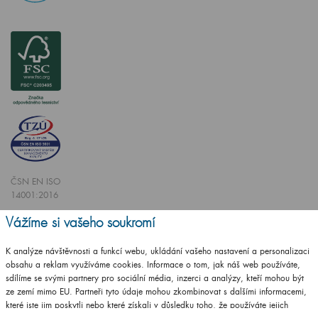
ČSN EN ISO
14001:2016
ČSN EN ISO
Vážíme si vašeho soukromí
9001:2016
K analýze návštěvnosti a funkcí webu, ukládání vašeho nastavení a personalizaci
obsahu a reklam využíváme cookies. Informace o tom, jak náš web používáte,
sdílíme se svými partnery pro sociální média, inzerci a analýzy, kteří mohou být
ze zemí mimo EU. Partneři tyto údaje mohou zkombinovat s dalšími informacemi,
které jste jim poskytli nebo které získali v důsledku toho, že používáte jejich
Vytvořilo studio
CZECHGROUP.cz