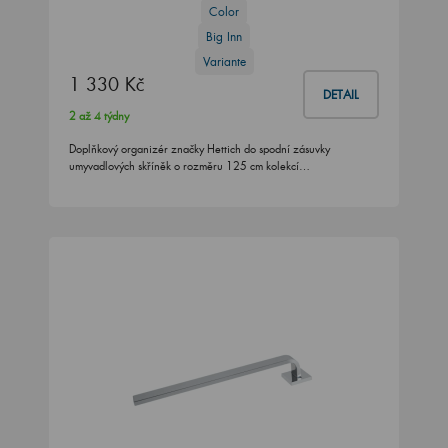
Color
Big Inn
Variante
1 330 Kč
DETAIL
2 až 4 týdny
Doplňkový organizér značky Hettich do spodní zásuvky
umyvadlových skříněk o rozměru 125 cm kolekcí…