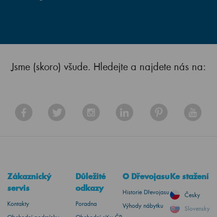
Jsme (skoro) všude. Hledejte a najdete nás na:
Zákaznický
Důležité
O Dřevojasu
Ke stažení
servis
odkazy
Historie Dřevojasu
Česky
Kontakty
Poradna
Výhody nábytku
Slovensky