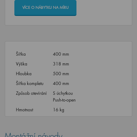
VÍCE O NÁBYTKU NA MÍRU
Šířka
400 mm
Výška
318 mm
Hloubka
500 mm
Šířka kompletu
400 mm
Způsob otevírání
S úchytkou
Push-to-open
Hmotnost
16 kg
Montážní návody