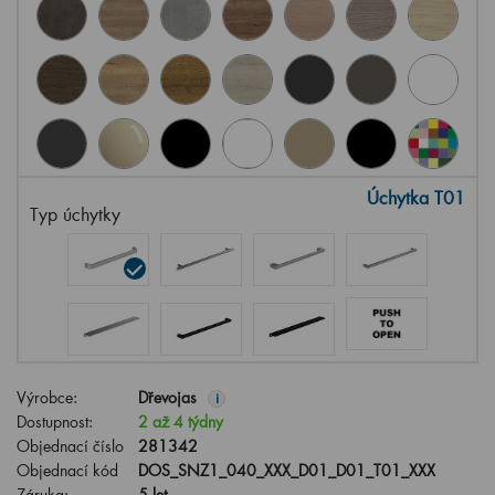
Úchytka T01
Typ úchytky
Výrobce:
Dřevojas
i
Dostupnost:
2 až 4 týdny
Objednací číslo
281342
Objednací kód
DOS_SNZ1_040_XXX_D01_D01_T01_XXX
Záruka:
5 let