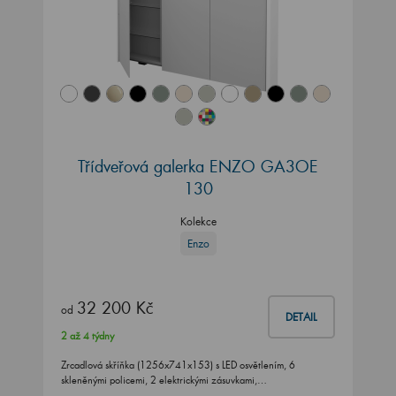
Třídveřová galerka ENZO GA3OE
130
Kolekce
Enzo
32 200 Kč
od
DETAIL
2 až 4 týdny
Zrcadlová skříňka (1256x741x153) s LED osvětlením, 6
skleněnými policemi, 2 elektrickými zásuvkami,…