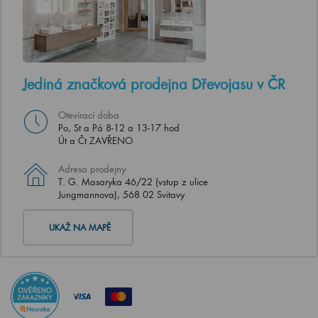
Jediná značková prodejna Dřevojasu v ČR
Otevírací doba
Po, St a Pá 8-12 a 13-17 hod
Út a Čt ZAVŘENO
Adresa prodejny
T. G. Masaryka 46/22 (vstup z ulice
Jungmannova), 568 02 Svitavy
UKAŽ NA MAPĚ