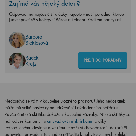
Zajímá vás nějaký detail?
Odpovědi na nejčastější otázky najdete v naší poradně, kterou
jsme společně s kolegyní Bárou a kolegou Radkem nachystali.
Barbora
Stoklasová
Radek
PŘEJÍT DO PORADNY
Krajzl
Nedostává se vám v koupelně úložného prostoru? Jeho nedostatek
může mít velké následky na udržování každodenního pořádku.
Závěsná nízká skříňka dokáže v koupelně zázraky. Nízké skříňky se
jednoduše kombinují s
umyvadlovými skříňkami
, a díky
jednoduchému designu a velkému množství dřevodekorů, dekorů či
barevných provedení je snadno přiřadíte k nábytku z jiných kolekcí.