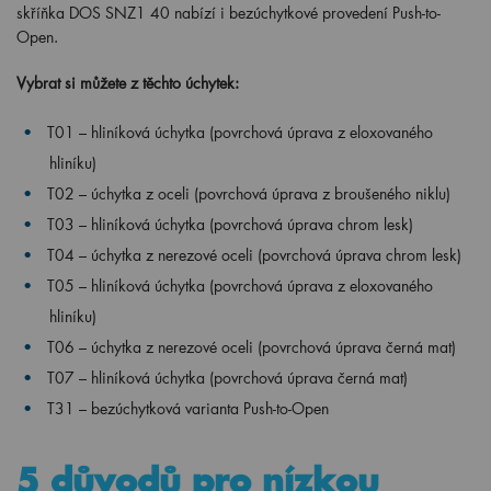
skříňka DOS SNZ1 40 nabízí i bezúchytkové provedení Push-to-
Open.
Vybrat si můžete z těchto úchytek:
T01 – hliníková úchytka (povrchová úprava z eloxovaného
hliníku)
T02 – úchytka z oceli (povrchová úprava z broušeného niklu)
T03 – hliníková úchytka (povrchová úprava chrom lesk)
T04 – úchytka z nerezové oceli (povrchová úprava chrom lesk)
T05
–
hliníková úchytka (povrchová úprava z eloxovaného
hliníku)
T06 – úchytka z nerezové oceli (povrchová úprava černá mat)
T07
–
hliníková úchytka (povrchová úprava černá mat)
T31 – bezúchytková varianta Push-to-Open
5 důvodů pro nízkou