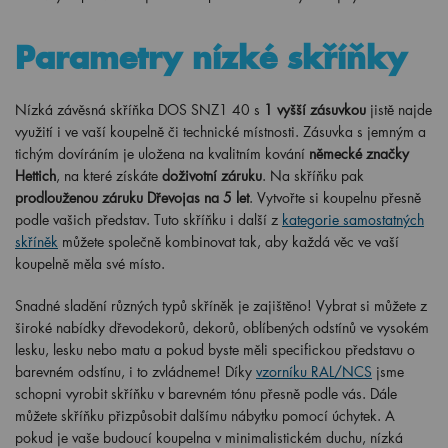
Parametry nízké skříňky
Nízká závěsná skříňka DOS SNZ1 40 s
1 vyšší zásuvkou
jistě najde
využití i ve vaší koupelně či technické místnosti. Zásuvka s jemným a
tichým dovíráním je uložena na kvalitním kování
německé značky
Hettich
, na které získáte
doživotní záruku
. Na skříňku pak
prodlouženou záruku Dřevojas na 5 let
. Vytvořte si koupelnu přesně
podle vašich představ. Tuto skříňku i další z
kategorie samostatných
skříněk
můžete společně kombinovat tak, aby každá věc ve vaší
koupelně měla své místo.
Snadné sladění různých typů skříněk je zajištěno! Vybrat si můžete z
široké nabídky dřevodekorů, dekorů, oblíbených odstínů ve vysokém
lesku, lesku nebo matu a pokud byste měli specifickou představu o
barevném odstínu, i to zvládneme! Díky
vzorníku RAL/NCS
jsme
schopni vyrobit skříňku v barevném tónu přesně podle vás. Dále
můžete skříňku přizpůsobit dalšímu nábytku pomocí úchytek. A
pokud je vaše budoucí koupelna v minimalistickém duchu, nízká