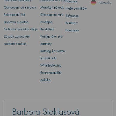
Obchodní podmínky
Obchodní síť v ČR
Dřevojas
Německy
Odstoupení od smlouvy
Montážní návody
Naše certifikáty
Reklamační řád
Dřevojas na míru
Reference
Doprava a platba
Prodejna
Kariéra v
Ochrana osobních údajů
Ke stažení
Dřevojasu
Zásady zpracování
Konfigurátor pro
souborů cookies
partnery
Katalog ke stažení
Vzorník RAL
Whistleblowing
Environmentální
politika
Barbora Stoklasová