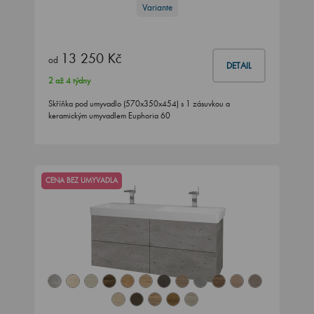
Variante
13 250 Kč
od
DETAIL
2 až 4 týdny
Skříňka pod umyvadlo (570x350x454) s 1 zásuvkou a
keramickým umyvadlem Euphoria 60
CENA BEZ UMYVADLA