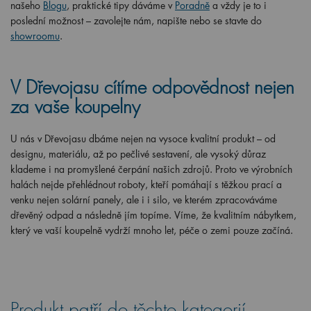
našeho
Blogu
, praktické tipy dáváme v
Poradně
a vždy je to i
poslední možnost – zavolejte nám, napište nebo se stavte do
showroomu
.
V Dřevojasu cítíme odpovědnost nejen
za vaše koupelny
U nás v Dřevojasu dbáme nejen na vysoce kvalitní produkt – od
designu, materiálu, až po pečlivé sestavení, ale vysoký důraz
klademe i na promyšlené čerpání našich zdrojů. Proto ve výrobních
halách nejde přehlédnout roboty, kteří pomáhají s těžkou prací a
venku nejen solární panely, ale i i silo, ve kterém zpracováváme
dřevěný odpad a následně jím topíme. Víme, že kvalitním nábytkem,
který ve vaší koupelně vydrží mnoho let, péče o zemi pouze začíná.
Produkt patří do těchto kategorií