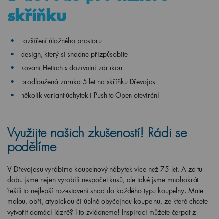
skříňku
rozšíření úložného prostoru
design, který si snadno přizpůsobíte
kování Hettich s doživotní zárukou
prodloužená záruka 5 let na skříňku Dřevojas
několik variant úchytek i Push-to-Open otevírání
Využijte našich zkušeností! Rádi se
podělíme
V Dřevojasu vyrábíme koupelnový nábytek více než 75 let. A za tu
dobu jsme nejen vyrobili nespočet kusů, ale také jsme mnohokrát
řešili to nejlepší rozestavení snad do každého typu koupelny. Máte
malou, obří, atypickou či úplně obyčejnou koupelnu, ze které chcete
vytvořit domácí lázně? I to zvládneme! Inspiraci můžete čerpat z