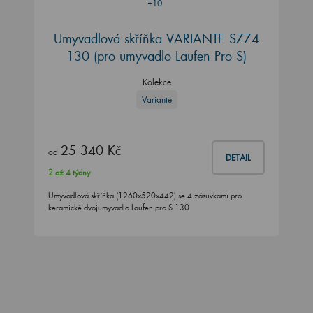
+10
Umyvadlová skříňka VARIANTE SZZ4
130
(pro umyvadlo Laufen Pro S)
Kolekce
Variante
25 340 Kč
od
DETAIL
2 až 4 týdny
Umyvadlová skříňka (1260x520x442) se 4 zásuvkami pro
keramické dvojumyvadlo Laufen pro S 130