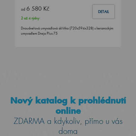
6 580 Kč
od
DETAIL
2 až 4 týdny
Dvoudveřová umyvadlová skříňka (720x594x328) s keramickým
umyvadlem Dreja Plus 75
Nový katalog k prohlédnutí
online
ZDARMA a kdykoliv, přímo u vás
doma