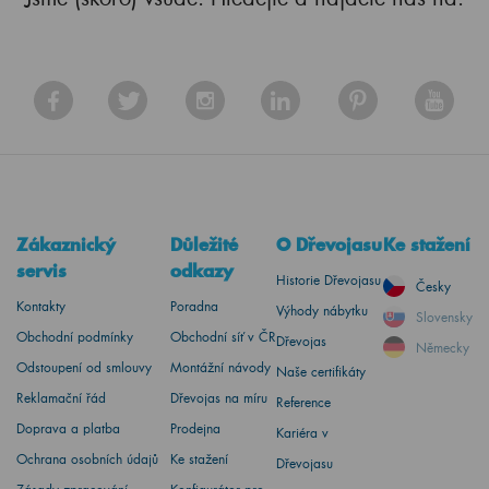
Zákaznický
Důležité
O Dřevojasu
Ke stažení
servis
odkazy
Historie Dřevojasu
Česky
Kontakty
Poradna
Výhody nábytku
Slovensky
Obchodní podmínky
Obchodní síť v ČR
Dřevojas
Německy
Odstoupení od smlouvy
Montážní návody
Naše certifikáty
Reklamační řád
Dřevojas na míru
Reference
Doprava a platba
Prodejna
Kariéra v
Ochrana osobních údajů
Ke stažení
Dřevojasu