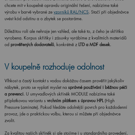
chcete mít v koupelně opravdu originální řešení, nabízíme také
výrobu v barvě vybrané ze
vzorníků RAL/NCS
. Stačí při objednávce
uvést kód odstínu a o zbytek se postaráme.
Důležitou roli ale nehraje jen vzhled, ale také to, z čeho je skříňka
vyrobena. Korpus skříňky i zásuvky vyrábíme z kvalitních materiálů
od
prověřených dodavatelů
, konkrétně z
LTD a MDF desek
.
V koupelně rozhoduje odolnost
Vlhkost a častý kontakt s vodou dokážou časem prověřit jakýkoliv
nábytek, proto se vyplatí myslet na
správné používání i běžnou péči
a prevenci
. U umyvadlových skříněk MODULE nabízíme také
příplatkovou variantu s
vrchním plátkem s úpravou HPL
(High
Pressure Laminate). Pokud hledáte odolnější povrch pro každodenní
provoz, jde o praktickou volbu, kterou si můžete při objednávce
zvolit.
Za kvalitou našich skříněk si ale stojíme i u standardního provedení,