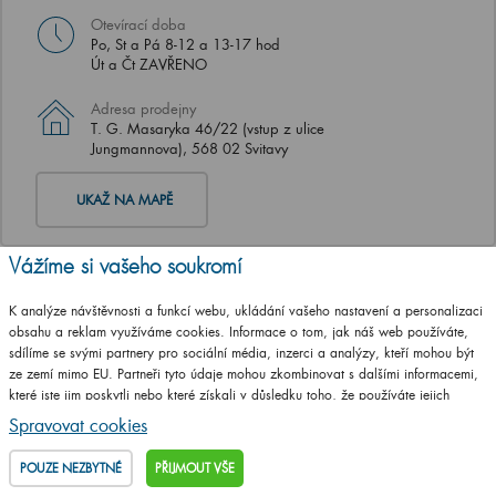
Otevírací doba
Po, St a Pá 8-12 a 13-17 hod
Út a Čt ZAVŘENO
Adresa prodejny
T. G. Masaryka 46/22 (vstup z ulice
Jungmannova), 568 02 Svitavy
UKAŽ NA MAPĚ
Vážíme si vašeho soukromí
K analýze návštěvnosti a funkcí webu, ukládání vašeho nastavení a personalizaci
obsahu a reklam využíváme cookies. Informace o tom, jak náš web používáte,
sdílíme se svými partnery pro sociální média, inzerci a analýzy, kteří mohou být
ze zemí mimo EU. Partneři tyto údaje mohou zkombinovat s dalšími informacemi,
které jste jim poskytli nebo které získali v důsledku toho, že používáte jejich
služby.
Podrobné informace
Spravovat cookies
POUZE NEZBYTNÉ
PŘIJMOUT VŠE