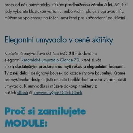
proto od nás automaticky získáte
prodlouženou záruku 5 let
. Ať už si
tedy vyberete klasickou variantu, nebo vrchní plátek s úpravou HPL,
můžete se spolehnout na řešení navržené pro každodenní používání.
Elegantní umyvadlo v ceně skříňky
K závěsné umyvadlové skříňce MODULE dodáváme
elegantní
keramické umyvadlo Glance
7
0
, které si vás
získá
dostatečným prostorem na mytí rukou a elegantními hranami
.
Ty z něj dělají designový kousek do každé stylové koupelny. Kromě
promyšleného designu jistě oceníte i odkládací prostor v zadní části
umyvadla. K umyvadlu si můžete dokoupit některý z
našich
sifonů
či
kovovou výpusť Click-Clack
.
Proč si zamilujete
MODULE: