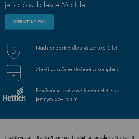
je součást kolekce Module
ZOBRAZIT KOLEKCI
Nadstandartně dlouhá záruka 5 let
Zboží doručíme složené a kompletní
Používáme špičkové kování Hettich s
jemným dovíráním
Hledáte ve svém životě příjemnou a funkční jednoduchost? Pak vám ji