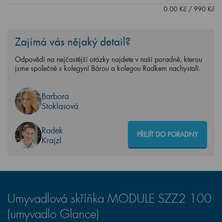
0.00
Kč
/
990
Kč
Zajímá vás nějaký detail?
Odpovědi na nejčastější otázky najdete v naší poradně, kterou
jsme společně s kolegyní Bárou a kolegou Radkem nachystali.
Barbora
Stoklasová
Radek
PŘEJÍT DO PORADNY
Krajzl
Umyvadlová skříňka MODULE SZZ2 100
(umyvadlo Glance)