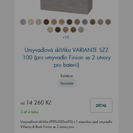
+10
Umyvadlová skříňka VARIANTE SZZ
100
(pro umyvadlo Finion se 2 otvory
pro baterii)
Kolekce
Variante
14 260 Kč
od
DETAIL
2 až 4 týdny
Umyvadlová skříňka (990x350x495) s 1 zásuvkou pod umyvadlo
Villeroy & Boch Finion se 2 otvory pro…