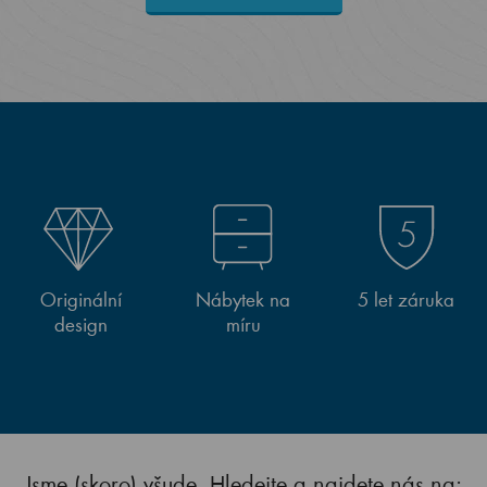
Originální
Nábytek na
5 let záruka
design
míru
Jsme (skoro) všude. Hledejte a najdete nás na: