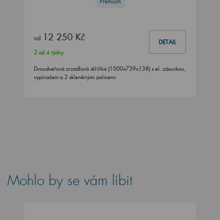
Premium
12 250 Kč
od
DETAIL
2 až 4 týdny
Dvoudveřová zrcadlová skříňka (1000x739x138) s el. zásuvkou,
vypínačem a 2 skleněnými policemi
Mohlo by se vám líbit