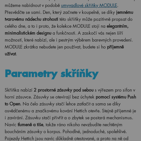
můžeme nabídnout v podobě
umyvadlové skříňky MODULE
.
Přesvědčte se sami. Den, který začnete v koupelně, se díky
jemnému
tvarovému nádechu strohosti
této skříňky může pozitivně propsat do
celého dne, a to i proto, že kolekce MODULE stojí na
elegantním,
minimalistickém designu
a funkčnosti. A zaskočí vás nejen šíří
možností, které nabízí, ale i pestrým výběrem barevných provedení.
MODULE zkrátka nebudete jen používat, budete si ho
příjemně
užívat
.
Parametry skříňky
Skříňka nabízí
2 prostorné zásuvky pod sebou
s výřezem pro sifon v
horní zásuvce. Zásuvky se otevírají bez úchytek
pomocí systému Push
to Open
. Na čelo zásuvky stačí lehce zatlačit a sama se díky
osvědčenému a značkovému kování Hettich otevře. Stejně příjemné je
i zavírání. Zásuvku stačí přivřít a o zbytek se postará mechanismus.
Navíc
tlumeně a tiše
, takže ráno nikoho nevzbudíte nechtěným
boucháním zásuvky o korpus. Pohodlné, jednoduché, spolehlivé.
Pojezdy Hettich jsou navíc důkladně otestované, a proto na ně od