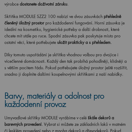
výrobce
dostanete doživotní záruku
.
Skříňka MODULE SZZ2 100 nabízí ve dvou zásuvkách
přehledně
členěný úložný prostor
pro každodenní fungování. Horní zásuvka je
ideální na kosmetiku, hygienické potřeby a další drobnosti, které
chcete mít stále po ruce. Spodní zásuvka pak poskytuje místo pro
ostatní věci, které potřebujete
uložit prakticky a s přehledem
.
Díky tomuto uspořádání je skříňka vhodnou volbou pro dvojice i
vícečlenné domácnosti. Každý den tak probíhá pohodlněji, klidněji a
s větším pocitem řádu. Pokud potřebujete úložný prostor ještě rozšířit,
snadno ji doplníte dalšími koupelnovými skříňkami z naší nabídky.
Barvy, materiály a odolnost pro
každodenní provoz
Umyvadlové skříňky MODULE vyrábíme v celé
škále dekorů a
barevných provedení
. Vybrat si můžete ze základních laků v matném
či lesklém provedení nebo z mnoha dekorů a dřevodekorů. Pokud