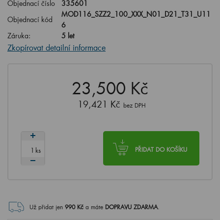
Objednací číslo
335601
MOD116_SZZ2_100_XXX_N01_D21_T31_U11
Objednací kód
6
Záruka:
5 let
Zkopírovat detailní informace
23,500 Kč
19,421 Kč
bez DPH
ks
PŘIDAT DO KOŠÍKU
Už přidat jen
990
Kč
a máte
DOPRAVU ZDARMA
.