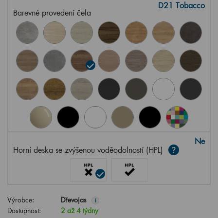
D21 Tobacco
Barevné provedení čela
Ne
Horní deska se zvýšenou voděodolností (HPL)
Výrobce:
Dřevojas
i
Dostupnost:
2 až 4 týdny