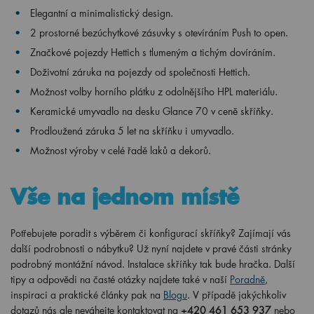
Elegantní a minimalistický design.
2 prostorné bezúchytkové zásuvky s otevíráním Push to open.
Značkové pojezdy Hettich s tlumeným a tichým dovíráním.
Doživotní záruka na pojezdy od společnosti Hettich.
Možnost volby horního plátku z odolnějšího HPL materiálu.
Keramické umyvadlo na desku Glance 70 v ceně skříňky.
Prodloužená záruka 5 let na skříňku i umyvadlo.
Možnost výroby v celé řadě laků a dekorů.
Vše na jednom místě
Potřebujete poradit s výběrem či konfigurací skříňky? Zajímají vás
další podrobnosti o nábytku? Už nyní najdete v pravé části stránky
podrobný montážní návod. Instalace skříňky tak bude hračka. Další
tipy a odpovědi na časté otázky najdete také v naší
Poradně
,
inspiraci a praktické články pak na
Blogu
. V případě jakýchkoliv
dotazů nás ale neváhejte kontaktovat na
+420 461 653 937
nebo