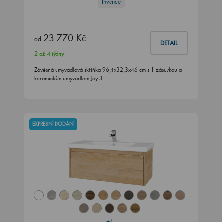
Invence
23 770 Kč
od
DETAIL
2 až 4 týdny
Závěsná umyvadlová skříňka 96,4x32,3x46 cm s 1 zásuvkou a
keramickým umyvadlem Joy 3
EXPRESNÍ DODÁNÍ
+4