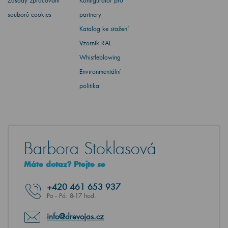
Zásady zpracování
Konfigurátor pro
souborů cookies
partnery
Katalog ke stažení
Vzorník RAL
Whistleblowing
Environmentální
politika
Barbora Stoklasová
Máte dotaz? Ptejte se
+420
461 653 937
Po - Pá: 8-17 hod.
info@drevojas.cz