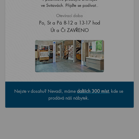
ve Svitavách. Přijďte se podívat..
Otevírací doba
Po, St a Pá 8-12 a 13-17 hod
Út a Čt ZAVŘENO
Nejste v dosahu? Nevadí, máme
dalších 300 míst
, kde se
prodává náš nábytek.