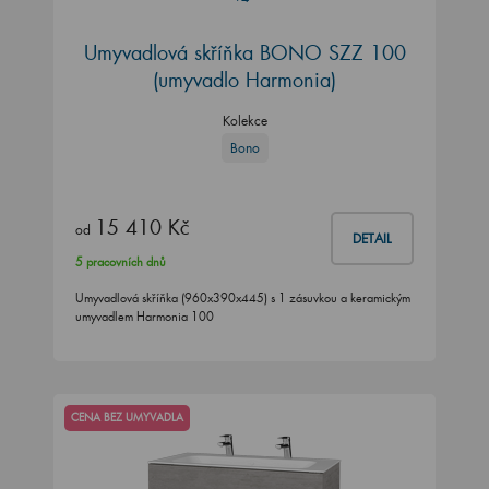
Umyvadlová skříňka BONO SZZ 100
(umyvadlo Harmonia)
Kolekce
Bono
15 410 Kč
od
DETAIL
5 pracovních dnů
Umyvadlová skříňka (960x390x445) s 1 zásuvkou a keramickým
umyvadlem Harmonia 100
CENA BEZ UMYVADLA