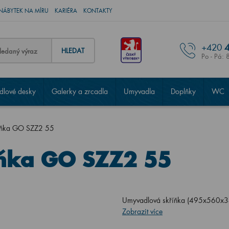
NÁBYTEK NA MÍRU
KARIÉRA
KONTAKTY
+420
4
HLEDAT
Po - Pá: 
lové desky
Galerky a zrcadla
Umyvadla
Doplňky
WC
íňka GO SZZ2 55
ňka GO SZZ2 55
Umyvadlová skříňka (495x560x3
Zobrazit více