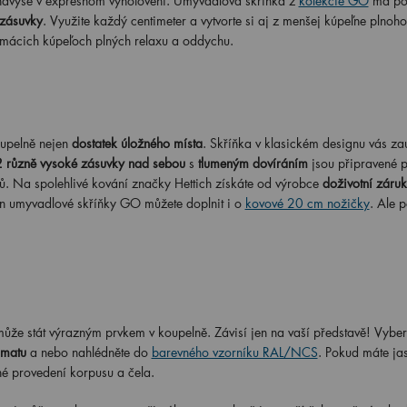
 navyše v expresnom vyhotovení. Umývadlová skrinka z
kolekcie GO
má p
 zásuvky
. Využite každý centimeter a vytvorte si aj z menšej kúpeľne plnoh
domácich kúpeľoch plných relaxu a oddychu.
upelně nejen
dostatek úložného místa
. Skříňka v klasickém designu vás z
2 různě vysoké zásuvky nad sebou
s
tlumeným dovíráním
jsou připravené 
ů. Na spolehlivé kování značky Hettich získáte od výrobce
doživotní záru
gn umyvadlové skříňky GO můžete doplnit i o
kovové 20 cm nožičky
. Ale p
může stát výrazným prvkem v koupelně. Závisí jen na vaší představě! Vybert
 matu
a nebo nahlédněte do
barevného vzorníku RAL/NCS
. Pokud máte ja
né provedení korpusu a čela.