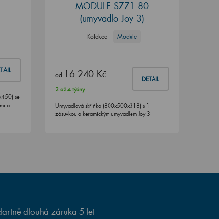
MODULE SZZ1 80
(umyvadlo Joy 3)
Kolekce
Module
TAIL
16 240 Kč
od
DETAIL
2 až 4 týdny
x450) se
ami a
Umyvadlová skříňka (800x500x318) s 1
zásuvkou a keramickým umyvadlem Joy 3
artně dlouhá záruka 5 let