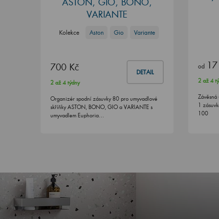
ASTON, GIO, BONO,
VARIANTE
Kolekce
Aston
Gio
Variante
17
700 Kč
od
DETAIL
2 až 4 t
2 až 4 týdny
Závěsná 
Organizér spodní zásuvky 80 pro umyvadlové
1 zásuvk
skříňky ASTON, BONO, GIO a VARIANTE s
100
umyvadlem Euphoria…