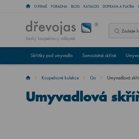
O FIRMĚ
PORADNA
BLOG
KATALOG
DOPRAVA A PLATBA
český koupelnový nábytek
Skříňky pod umyvadlo
Samostatné skříně
Umyvad
Koupelnové kolekce
Go
Umyvadlová skř
Umyvadlová skří