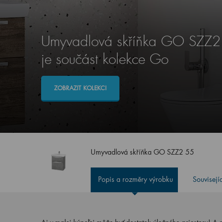
Umyvadlová skříňka GO SZZ2
je součást kolekce Go
ZOBRAZIT KOLEKCI
Umyvadlová skříňka GO SZZ2 55
Popis a rozměry výrobku
Souvisejí