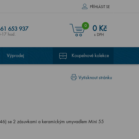
PŘÍHLÁSIT SE
0
0 Kč
61 653 937
8-17 hod.
s DPH
Výprodej
Koupelnové kolekce
Vytisknout stránku
46) se 2 zásuvkami a keramickým umyvadlem Mini 55