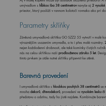
Aj v malej kúpeľni môže byť dostatok úložného priestoru! A
umývadlom s
hĺbkou iba 38 centimetrov
navyše aj
2 vysoké
priestor, ktorý poslúži v rannom kolotoči rovnako ako pri 
Parametry skříňky
Závěsná umyvadlová skříňka GO SZZ2 55 vytvoří v malé ko
výraznějším usazením umyvadla, a to i přes malé rozměry.
nejen každodenní drobnosti, ale také komínky čistých ručník
nás na celou skříňkou naši
prodlouženou záruku 5 let
. Desi
tímto prvkem je stále nutné skříňku připevnit ke stěně.
Barevná provedení
I umyvadlová skříňka s
hloubkou pouhých 38 centimetrů
se 
mnoha
dekorů
,
dřevodekorů
, provedení ve
vysokém lesku či
představu o odstínu, tady ho jistě najdete. Kombinujte barev