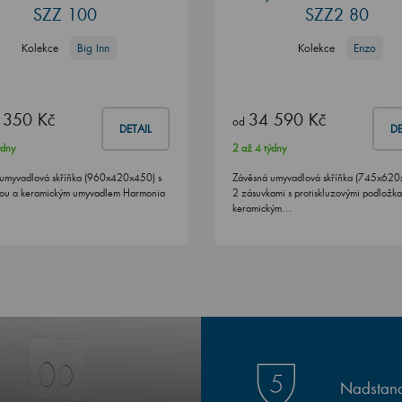
SZZ 100
SZZ2 80
Kolekce
Big Inn
Kolekce
Enzo
 350 Kč
34 590 Kč
od
DETAIL
DE
ýdny
2 až 4 týdny
umyvadlová skříňka (960x420x450) s
Závěsná umyvadlová skříňka (745x620
ou a keramickým umyvadlem Harmonia
2 zásuvkami s protiskluzovými podložk
keramickým…
Nadstand