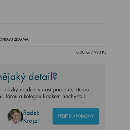
OPRAVU ZDARMA
.
0.00
Kč
/
990
Kč
ějaký detail?
í otázky najdete v naší poradně, kterou
ní Bárou a kolegou Radkem nachystali.
Radek
PŘEJÍT DO PORADNY
Krajzl