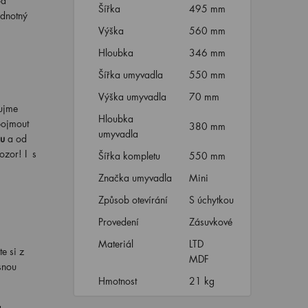
od
Šířka
495 mm
odnotný
Výška
560 mm
Hloubka
346 mm
Šířka umyvadla
550 mm
Výška umyvadla
70 mm
aujme
Hloubka
pojmout
380 mm
umyvadla
ku
a od
ozor! I s
Šířka kompletu
550 mm
Značka umyvadla
Mini
Způsob otevírání
S úchytkou
Provedení
Zásuvkové
Materiál
LTD
e si z
MDF
snou
Hmotnost
21 kg