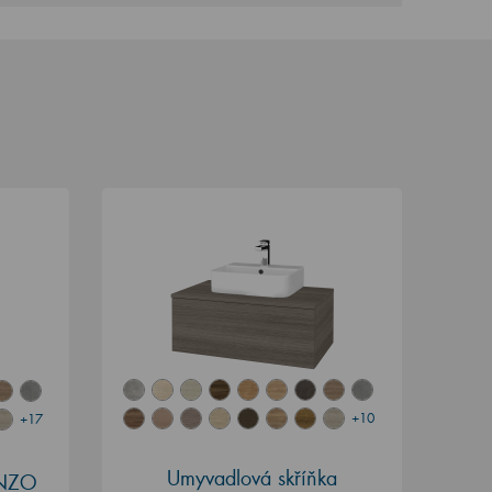
+10
+17
Umyvadlová skříňka
ENZO