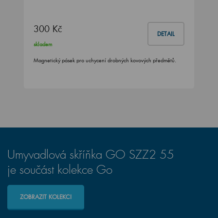
300 Kč
DETAIL
skladem
Magnetický pásek pro uchycení drobných kovových předmětů.
Umyvadlová skříňka GO SZZ2 55
je součást kolekce Go
ZOBRAZIT KOLEKCI