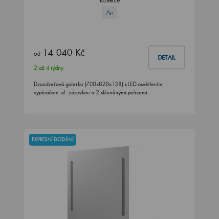
Kolekce
Air
14 040 Kč
od
DETAIL
2 až 4 týdny
Dvoudveřová galerka (700x820x138) s LED osvětlením,
vypínačem. el. zásuvkou a 2 skleněnými policemi
EXPRESNÍ DODÁNÍ