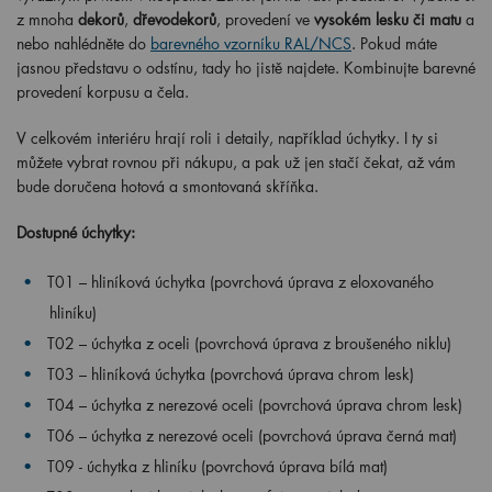
z mnoha
dekorů
,
dřevodekorů
, provedení ve
vysokém lesku či matu
a
nebo nahlédněte do
barevného vzorníku RAL/NCS
. Pokud máte
jasnou představu o odstínu, tady ho jistě najdete. Kombinujte barevné
provedení korpusu a čela.
V celkovém interiéru hrají roli i detaily, například úchytky. I ty si
můžete vybrat rovnou při nákupu, a pak už jen stačí čekat, až vám
bude doručena hotová a smontovaná skříňka.
Dostupné úchytky:
T01 – hliníková úchytka (povrchová úprava z eloxovaného
hliníku)
T02 – úchytka z oceli (povrchová úprava z broušeného niklu)
T03 – hliníková úchytka (povrchová úprava chrom lesk)
T04 – úchytka z nerezové oceli (povrchová úprava chrom lesk)
T06 – úchytka z nerezové oceli (povrchová úprava černá mat)
T09 - úchytka z hliníku (povrchová úprava bílá mat)