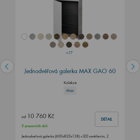
+17
Jednodvéřová galerka MAX GAO 60
Kolekce
Max
10 760 Kč
od
DETAIL
5 pracovních dnů
Jednodveřová galerka (600x820x138) s LED osvětlením, 2