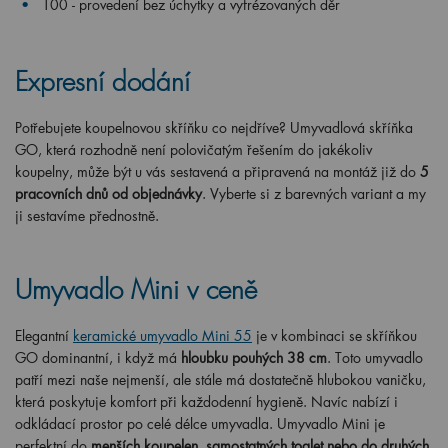
T00 - provedení bez úchytky a vyfrézovaných děr
Expresní dodání
Potřebujete koupelnovou skříňku co nejdříve? Umyvadlová skříňka
GO, která rozhodně není polovičatým řešením do jakékoliv
koupelny, může být u vás sestavená a připravená na montáž již do
5
pracovních dnů od objednávky
. Vyberte si z barevných variant a my
ji sestavíme přednostně.
Umyvadlo Mini v ceně
Elegantní
keramické umyvadlo Mini 55
je v kombinaci se skříňkou
GO dominantní, i když má
hloubku pouhých 38 cm
. Toto umyvadlo
patří mezi naše nejmenší, ale stále má dostatečně hlubokou vaničku,
která poskytuje komfort při každodenní hygieně. Navíc nabízí i
odkládací prostor po celé délce umyvadla. Umyvadlo Mini je
perfektní do
menších koupelen, samostatných toalet nebo do druhých