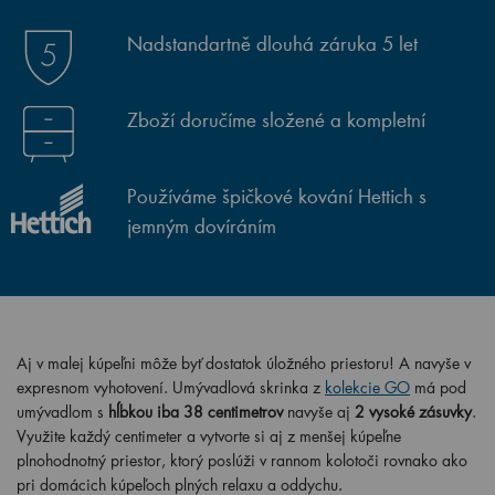
Nadstandartně dlouhá záruka 5 let
Zboží doručíme složené a kompletní
Používáme špičkové kování Hettich s
jemným dovíráním
Aj v malej kúpeľni môže byť dostatok úložného priestoru! A navyše v
expresnom vyhotovení. Umývadlová skrinka z
kolekcie GO
má pod
umývadlom s
hĺbkou iba 38 centimetrov
navyše aj
2 vysoké zásuvky
.
Využite každý centimeter a vytvorte si aj z menšej kúpeľne
plnohodnotný priestor, ktorý poslúži v rannom kolotoči rovnako ako
pri domácich kúpeľoch plných relaxu a oddychu.