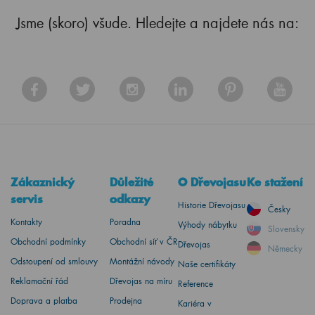
Jsme (skoro) všude. Hledejte a najdete nás na:
Zákaznický
Důležité
O Dřevojasu
Ke stažení
servis
odkazy
Historie Dřevojasu
Česky
Kontakty
Poradna
Výhody nábytku
Slovensky
Obchodní podmínky
Obchodní síť v ČR
Dřevojas
Německy
Odstoupení od smlouvy
Montážní návody
Naše certifikáty
Reklamační řád
Dřevojas na míru
Reference
Doprava a platba
Prodejna
Kariéra v