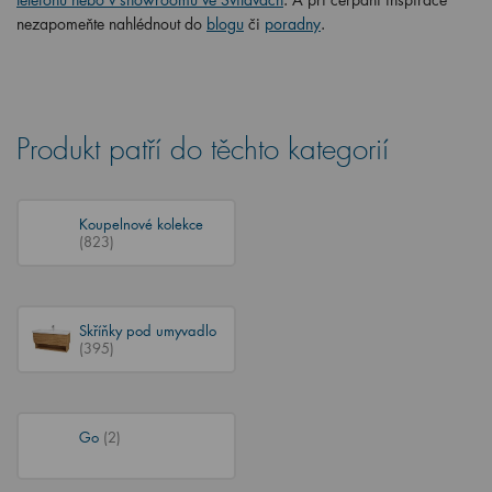
nezapomeňte nahlédnout do
blogu
či
poradny
.
Produkt patří do těchto kategorií
Koupelnové kolekce
(823)
Skříňky pod umyvadlo
(395)
Go
(2)