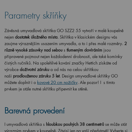
Parametry skříňky
Závěsná umyvadlová skříňka GO SZZ2 55 vytvoří v malé koupelně
nejen
dostatek úložného místa
. Skříňka v klasickém designu vás
zaujme výraznějším usazením umyvadla, a to i přes malé rozměry.
2
různě vysoké zásuvky nad sebou
s
tlumeným dovíráním
jsou
připravené pojmout nejen každodenní drobnosti, ale také komínky
čistých ručníků. Na spolehlivé kování značky Hettich získáte od
výrobce
doživotní záruku
a od nás na celou skříňkou
naši
prodlouženou záruku 5 let
. Design umyvadlové skříňky GO
můžete doplnit i o
kovové 20 cm nožičky
. Ale pozor! I s tímto
prvkem je stále nutné skříňku připevnit ke stěně.
Barevná provedení
I umyvadlová skříňka s
hloubkou pouhých 38 centimetrů
se může stát
výrazným prvkem v koupelně. Závisí jen na vaší představě! Vyberte si