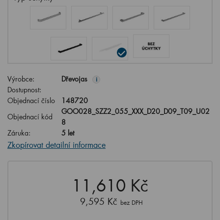
Výrobce:
Dřevojas
i
Dostupnost:
Objednací číslo
148720
GOO028_SZZ2_055_XXX_D20_D09_T09_U02
Objednací kód
8
Záruka:
5 let
Zkopírovat detailní informace
11,610 Kč
9,595 Kč
bez DPH