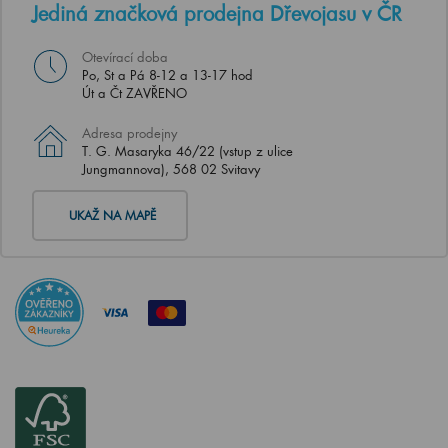
Jediná značková prodejna Dřevojasu v ČR
Otevírací doba
Po, St a Pá 8-12 a 13-17 hod
Út a Čt ZAVŘENO
Adresa prodejny
T. G. Masaryka 46/22 (vstup z ulice
Jungmannova), 568 02 Svitavy
UKAŽ NA MAPĚ