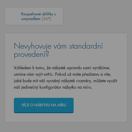
Koupelnové skříňky s
umyvadlem
(347)
Nevyhovuje vám standardní
provedení?
Vzhledem k tomu, že nábytek opravdu sami vyrábíme,
umíme vám vyjít vstříc. Pokud už máte představu a víte,
jaké bude mít váš vysněný nábytek rozměry, můžete využít
náš jedinečný konfigurátor nábytku na míru.
VÍCE O NÁBYTKU NA MÍRU