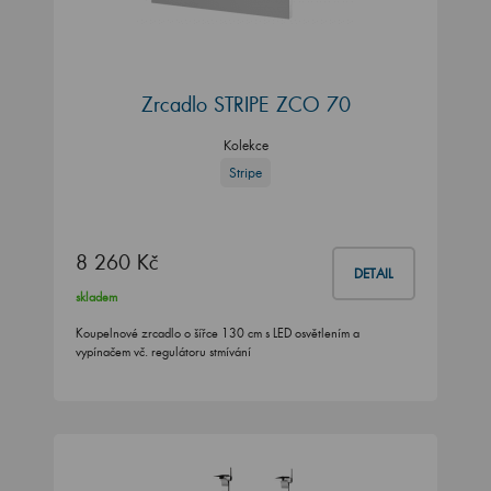
Zrcadlo STRIPE ZCO 70
Kolekce
Stripe
8 260 Kč
DETAIL
skladem
Koupelnové zrcadlo o šířce 130 cm s LED osvětlením a
vypínačem vč. regulátoru stmívání