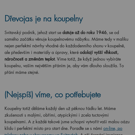
Dřevojas je na koupelny
Svitavský podnik, jehož start se
datuje až do roku 1946
, se od
samého začátku věnuje koupelnovému nábytku. Máme tedy v malíku
nejen perfektní návrhy vhodné do každodenního shonu v koupelně,
ale především i materiály a úpravy, které
odolají vyšší vlhkosti,
náročnosti a změnám teplot
. Víme totiž, že když jednou vybíráte
koupelnu, vaším největším přáním je, aby vám dlouho sloužila. To
přání máme stejné.
(Nejspíš) víme, co potřebujete
Koupelny totiž děláme každý den už pěknou řádku let. Máme
zkušenosti s malými, obřími, atypickými i zcela tuctovými
koupelnami. A z každé takové jsme schopni vytvořit vaši malou oázu
klidu i perfektní místo pro start dne. Poraďte se s námi
on-line, po
telefonu nebo v showroomu ve Svitavách
. A při čerpání inspirace