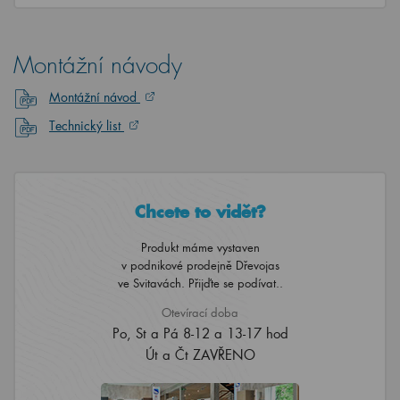
Montážní návody
Montážní návod
Technický list
Chcete to vidět?
Produkt máme vystaven
v podnikové prodejně Dřevojas
ve Svitavách. Přijďte se podívat..
Otevírací doba
Po, St a Pá 8-12 a 13-17 hod
Út a Čt ZAVŘENO