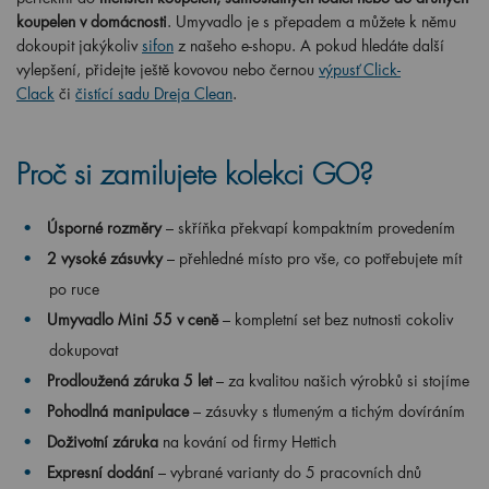
koupelen v domácnosti
. Umyvadlo je s přepadem a můžete k němu
dokoupit jakýkoliv
sifon
z našeho e-shopu. A pokud hledáte další
vylepšení, přidejte ještě kovovou nebo černou
výpusť Click-
Clack
či
čistící sadu Dreja Clean
.
Proč si zamilujete kolekci GO?
Úsporné rozměry
– skříňka překvapí kompaktním provedením
2 vysoké zásuvky
– přehledné místo pro vše, co potřebujete mít
po ruce
Umyvadlo Mini 55 v ceně
– kompletní set bez nutnosti cokoliv
dokupovat
Prodloužená záruka 5 let
– za kvalitou našich výrobků si stojíme
Pohodlná manipulace
– zásuvky s tlumeným a tichým dovíráním
Doživotní záruka
na kování od firmy Hettich
Expresní dodání
– vybrané varianty do 5 pracovních dnů