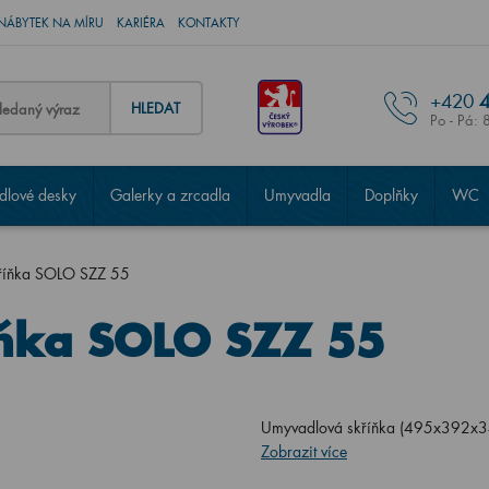
NÁBYTEK NA MÍRU
KARIÉRA
KONTAKTY
+420
4
HLEDAT
Po - Pá: 
lové desky
Galerky a zrcadla
Umyvadla
Doplňky
WC
říňka SOLO SZZ 55
ňka SOLO SZZ 55
Umyvadlová skříňka (495x392x34
Zobrazit více