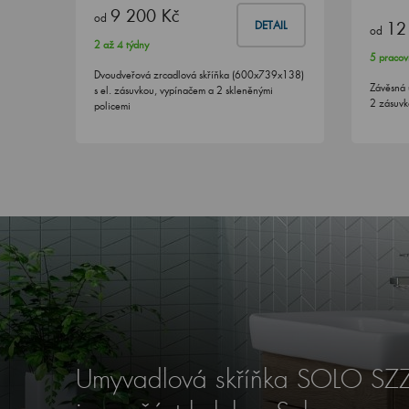
9 200 Kč
od
12
DETAIL
od
2 až 4 týdny
5 pracov
Dvoudveřová zrcadlová skříňka (600x739x138)
Závěsná 
s el. zásuvkou, vypínačem a 2 skleněnými
2 zásuv
policemi
Umyvadlová skříňka SOLO SZ