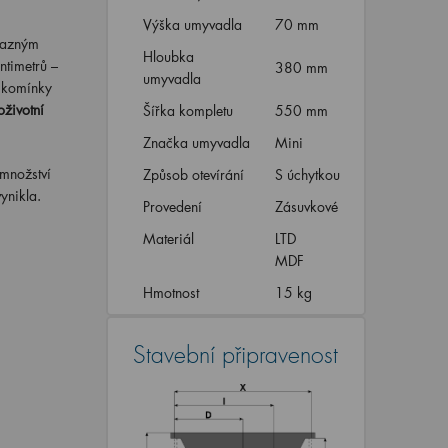
Výška umyvadla
70 mm
razným
Hloubka
ntimetrů –
380 mm
umyvadla
i komínky
oživotní
Šířka kompletu
550 mm
Značka umyvadla
Mini
 množství
Způsob otevírání
S úchytkou
ynikla.
Provedení
Zásuvkové
Materiál
LTD
MDF
Hmotnost
15 kg
Stavební připravenost