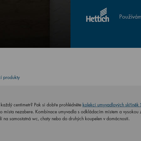
Používám
cí produkty
e každý centimetr? Pak si dobře prohlédněte
kolekci umyvadlových skříně
ho místa nezabere. Kombinace umyvadla s odkládacím místem a vysokou 
odí na samostatná wc, chaty nebo do druhých koupelen v domácnosti.