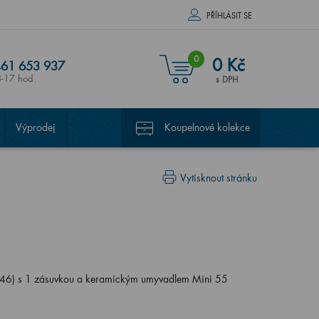
PŘÍHLÁSIT SE
0
0 Kč
61 653 937
8-17 hod.
s DPH
Výprodej
Koupelnové kolekce
Vytisknout stránku
6) s 1 zásuvkou a keramickým umyvadlem Mini 55