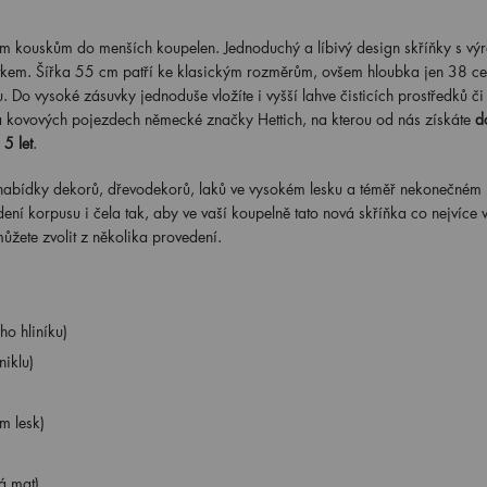
 kouskům do menších koupelen. Jednoduchý a líbivý design skříňky s vý
tkem. Šířka 55 cm patří ke klasickým rozměrům, ovšem hloubka jen 38 ce
 Do vysoké zásuvky jednoduše vložíte i vyšší lahve čisticích prostředků č
a kovových pojezdech německé značky Hettich, na kterou od nás získáte
d
5 let
.
é nabídky dekorů, dřevodekorů, laků ve vysokém lesku a téměř nekonečném
ení korpusu i čela tak, aby ve vaší koupelně tato nová skříňka co nejvíce v
ůžete zvolit z několika provedení.
o hliníku)
iklu)
m lesk)
á mat)