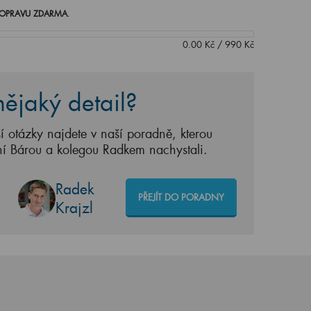
OPRAVU ZDARMA
.
0.00
Kč
/
990
Kč
ějaký detail?
í otázky najdete v naší poradně, kterou
ní Bárou a kolegou Radkem nachystali.
Radek
PŘEJÍT DO PORADNY
Krajzl