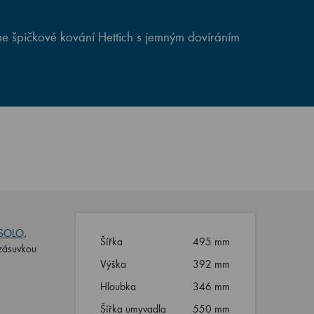
e špičkové kování Hettich s jemným dovíráním
k SOLO
,
Šířka
495 mm
zásuvkou
Výška
392 mm
Hloubka
346 mm
Šířka umyvadla
550 mm