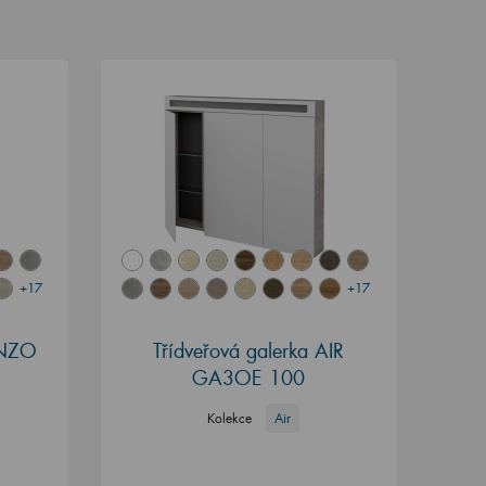
+17
+17
ENZO
Třídveřová galerka AIR
GA3OE 100
Kolekce
Air