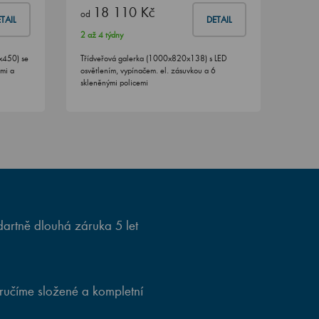
18 110 Kč
od
TAIL
DETAIL
2 až 4 týdny
x450) se
Třídveřová galerka (1000x820x138) s LED
ami a
osvětlením, vypínačem. el. zásuvkou a 6
skleněnými policemi
artně dlouhá záruka 5 let
ručíme složené a kompletní