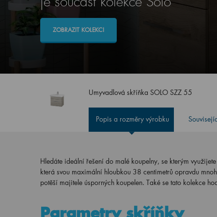
je součást kolekce Solo
ZOBRAZIT KOLEKCI
Umyvadlová skříňka SOLO SZZ 55
Popis a rozměry výrobku
Souvisejí
Hledáte ideální řešení do malé koupelny, se kterým využijet
která svou maximální hloubkou 38 centimetrů opravdu mno
potěší majitele úsporných koupelen. Také se tato kolekce h
Parametry skříňky