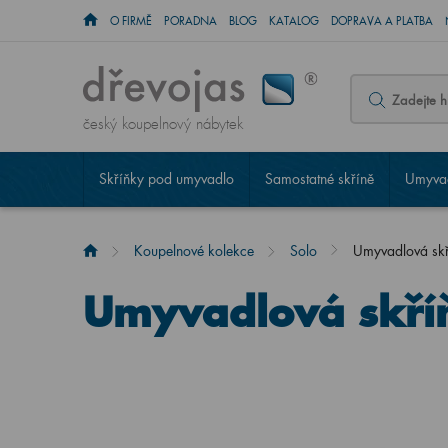
O FIRMĚ
PORADNA
BLOG
KATALOG
DOPRAVA A PLATBA
český koupelnový nábytek
Skříňky pod umyvadlo
Samostatné skříně
Umyvad
Koupelnové kolekce
Solo
Umyvadlová sk
Umyvadlová skří