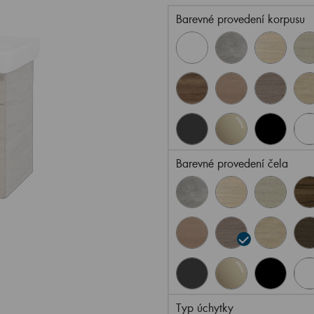
Barevné provedení korpusu
Barevné provedení čela
Typ úchytky