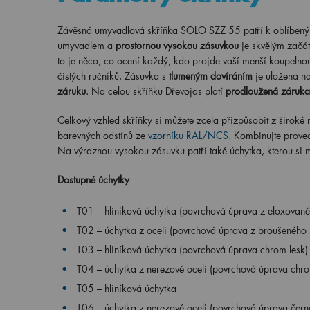
Závěsná umyvadlová skříňka SOLO SZZ 55 patří k oblíbeným
umyvadlem a
prostornou vysokou zásuvkou
je skvělým začá
to je něco, co ocení každý, kdo projde vaší menší koupelnou.
čistých ručníků. Zásuvka s
tlumeným dovíráním
je uložena n
záruku
. Na celou skříňku Dřevojas platí
prodloužená záruka 
Celkový vzhled skříňky si můžete zcela přizpůsobit z širok
barevných odstínů ze
vzorníku RAL/NCS
. Kombinujte proved
Na výraznou vysokou zásuvku patří také úchytka, kterou si m
Dostupné úchytky
T01 – hliníková úchytka (povrchová úprava z eloxovanéh
T02 – úchytka z oceli (povrchová úprava z broušeného n
T03 – hliníková úchytka (povrchová úprava chrom lesk)
T04 – úchytka z nerezové oceli (povrchová úprava chro
T05 – hliníková úchytka
T06 – úchytka z nerezové oceli (povrchová úprava čern