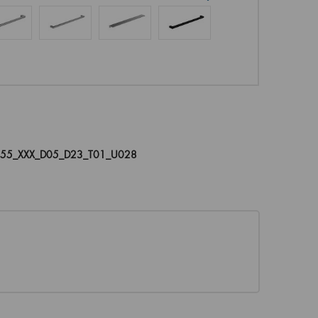
055_XXX_D05_D23_T01_U028