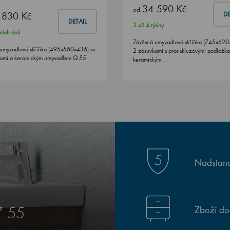
34 590 Kč
od
 830 Kč
DE
DETAIL
2 až 4 týdny
ních dnů
Závěsná umyvadlová skříňka (745x620
umyvadlová skříňka (495x560x436) se
2 zásuvkami s protiskluzovými podložk
kami a keramickým umyvadlem Q 55
keramickým…
Nadstand
Zboží do
Z 55