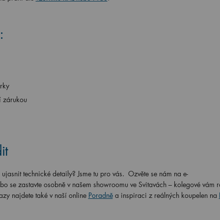
:
erky
í zárukou
it
ujasnit technické detaily? Jsme tu pro vás. Ozvěte se nám na e-
bo se zastavte osobně v našem showroomu ve Svitavách – kolegové vám r
azy najdete také v naší online
Poradně
a inspiraci z reálných koupelen na