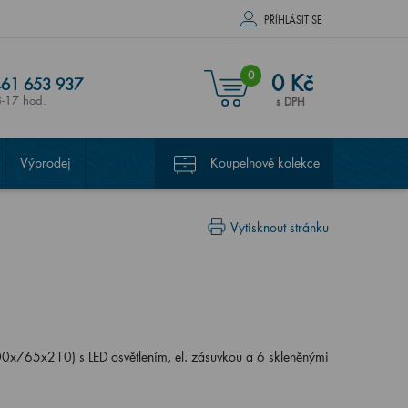
PŘÍHLÁSIT SE
0
0 Kč
61 653 937
8-17 hod.
s DPH
Výprodej
Koupelnové kolekce
Vytisknout stránku
00x765x210) s LED osvětlením, el. zásuvkou a 6 skleněnými