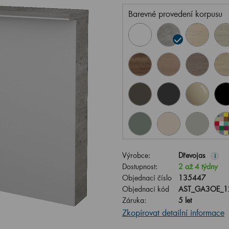
Barevné provedení korpusu
Výrobce:
Dřevojas
i
Dostupnost:
2 až 4 týdny
Objednací číslo
135447
Objednací kód
AST_GA3OE_1
Záruka:
5 let
Zkopírovat detailní informace