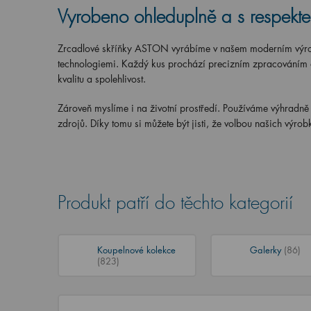
Vyrobeno ohleduplně a s respekte
Zrcadlové skříňky ASTON vyrábíme v našem moderním výrobn
technologiemi. Každý kus prochází precizním zpracováním a
kvalitu a spolehlivost.
Zároveň myslíme i na životní prostředí. Používáme výhradně 
zdrojů
. Díky tomu si můžete být jisti, že volbou našich výro
Produkt patří do těchto kategorií
Koupelnové kolekce
Galerky
(86)
(823)