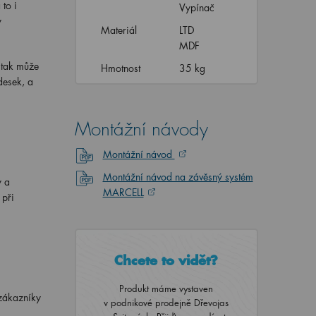
to i
Vypínač
y
Materiál
LTD
MDF
 tak může
Hmotnost
35 kg
desek, a
Montážní návody
Montážní návod
Montážní návod na závěsný systém
y a
MARCELL
 při
Chcete to vidět?
Produkt máme vystaven
zákazníky
v podnikové prodejně Dřevojas