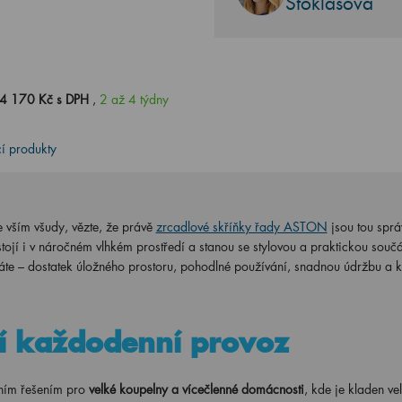
Stoklasová
4 170 Kč s DPH
,
2 až 4 týdny
cí produkty
 vším všudy, vězte, že právě
zrcadlové skříňky řady ASTON
jsou tou spr
tojí i v náročném vlhkém prostředí a stanou se stylovou a praktickou součá
e – dostatek úložného prostoru, pohodlné používání, snadnou údržbu a kv
ší každodenní provoz
ím řešením pro
velké koupelny a vícečlenné domácnosti
, kde je kladen ve