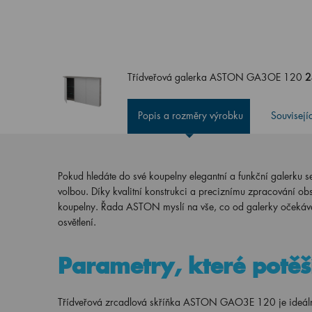
Třídveřová galerka ASTON GA3OE 120
2
Popis a rozměry výrobku
Souvisejí
Pokud hledáte do své koupelny elegantní a funkční galerku se
volbou. Díky kvalitní konstrukci a preciznímu zpracování obs
koupelny. Řada ASTON myslí na vše, co od galerky očekávát
osvětlení.
Parametry, které potě
Třídveřová zrcadlová skříňka ASTON GAO3E 120 je ideáln