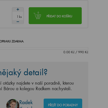
ks
PŘIDAT DO KOŠÍKU
OPRAVU ZDARMA
.
0.00
Kč
/
990
Kč
ějaký detail?
í otázky najdete v naší poradně, kterou
ní Bárou a kolegou Radkem nachystali.
Radek
PŘEJÍT DO PORADNY