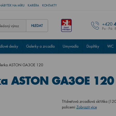
NÁBYTEK NA MÍRU
KARIÉRA
KONTAKTY
+420
4
HLEDAT
Po - Pá: 
lové desky
Galerky a zrcadla
Umyvadla
Doplňky
WC
galerka ASTON GA3OE 120
rka ASTON GA3OE 120
Třídveřová zrcadlová skříňka (12
policemi
Zobrazit více