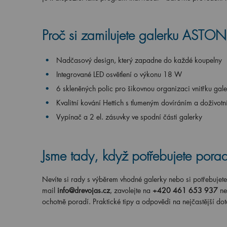
Proč si zamilujete galerku ASTON
Nadčasový design, který zapadne do každé koupelny
Integrované LED osvětlení o výkonu 18 W
6 skleněných polic pro šikovnou organizaci vnitřku gal
Kvalitní kování Hettich s tlumeným dovíráním a doživotn
Vypínač a 2 el. zásuvky ve spodní části galerky
Jsme tady, když potřebujete porad
Nevíte si rady s výběrem vhodné galerky nebo si potřebujete 
mail
info@drevojas.cz
, zavolejte na
+420 461 653 937
ne
ochotně poradí. Praktické tipy a odpovědi na nejčastější dot