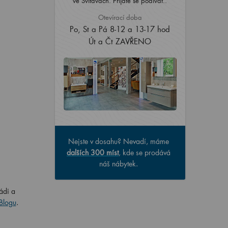
ve Svitavách. Přijďte se podívat..
Otevírací doba
Po, St a Pá 8-12 a 13-17 hod
Út a Čt ZAVŘENO
Nejste v dosahu? Nevadí, máme
dalších 300 míst
, kde se prodává
náš nábytek.
ádi a
Blogu
.