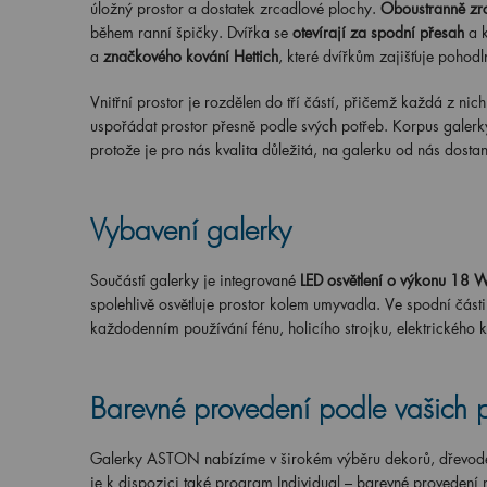
úložný prostor a dostatek zrcadlové plochy.
Oboustranně zr
během ranní špičky. Dvířka se
otevírají za spodní přesah
a 
a
značkového kování Hettich
, které dvířkům zajišťuje pohodl
Vnitřní prostor je rozdělen do tří částí, přičemž každá z nic
uspořádat prostor přesně podle svých potřeb. Korpus galerky
protože je pro nás kvalita důležitá, na galerku od nás dostan
Vybavení galerky
Součástí galerky je integrované
LED osvětlení o výkonu 18 
spolehlivě osvětluje prostor kolem umyvadla. Ve spodní část
každodenním používání fénu, holicího strojku, elektrického k
Barevné provedení podle vašich 
Galerky ASTON nabízíme v širokém výběru dekorů, dřevodek
je k dispozici také program Individual – barevné provedení 