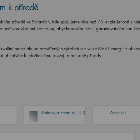
m k přírodě
ím závodě ve Svitavách, kde spojujeme více než 75 let zkušeností s nej
 pečlivou výstupní kontrolou, abychom vám mohli garantovat dlouhou živo
kvalitní materiály
od prověřených výrobců a
z velké části i energii z obnov
bků přispíváte k udržitelnému rozvoji a ochraně přírody.
Galerky a zrcadla
(143)
Aston
(7)