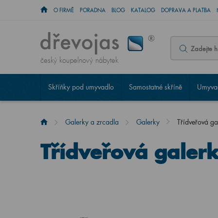
O FIRMĚ
PORADNA
BLOG
KATALOG
DOPRAVA A PLATBA
český koupelnový nábytek
Skříňky pod umyvadlo
Samostatné skříně
Umyvad
Galerky a zrcadla
Galerky
Třídveřová 
Třídveřová gale