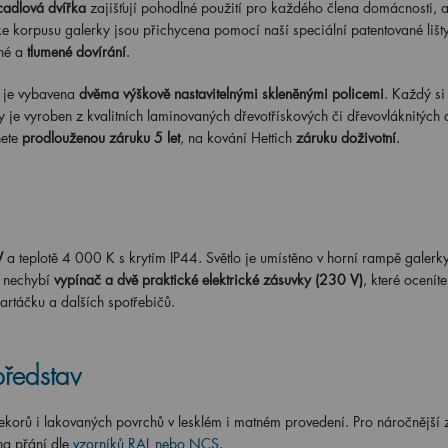
cadlová dvířka
zajišťují pohodlné použití pro každého člena domácnosti, a 
ke korpusu galerky jsou přichycena pomocí naší speciální patentované lišt
né a
tlumené dovírání
.
h je vybavena
dvěma výškově nastavitelnými skleněnými policemi
. Každý si
 je vyroben z kvalitních laminovaných dřevotřískových či dřevovláknitých 
ete
prodlouženou záruku 5 let
, na kování Hettich
záruku doživotní
.
W
a teplotě 4 000 K s krytím IP44. Světlo je umístěno v horní rampě galerk
i nechybí
vypínač a dvě praktické elektrické zásuvky (230 V)
, které oceníte
artáčku a dalších spotřebičů.
představ
orů i lakovaných povrchů v lesklém i matném provedení. Pro náročnější 
na přání dle
vzorníků RAL nebo NCS
.