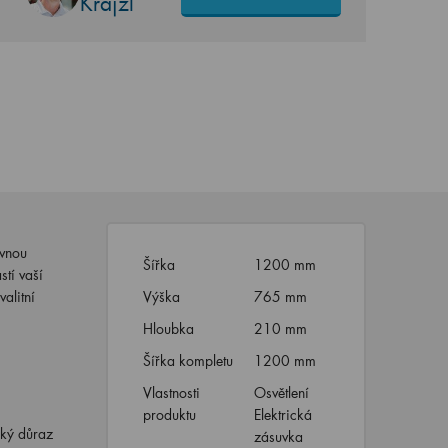
Krajzl
ávnou
Šířka
1200 mm
stí vaší
alitní
Výška
765 mm
Hloubka
210 mm
Šířka kompletu
1200 mm
Vlastnosti
Osvětlení
produktu
Elektrická
lký důraz
zásuvka