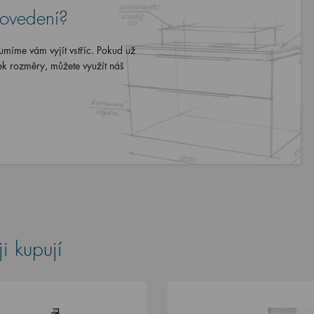
rovedení?
míme vám vyjít vstříc. Pokud už
ek rozměry, můžete využít náš
i kupují