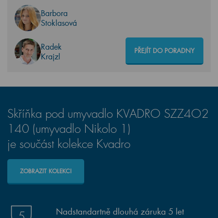
Barbora
Stoklasová
Radek
PŘEJÍT DO PORADNY
Krajzl
Skříňka pod umyvadlo KVADRO SZZ4O2
140 (umyvadlo Nikolo 1)
je součást kolekce Kvadro
ZOBRAZIT KOLEKCI
Nadstandartně dlouhá záruka 5 let