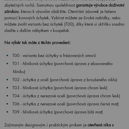
zbytečných ruchů. Samotnou spolehlivost
garantuje výrobce doživotní
zárukou
, kterou k výsuvům obdržíte. Otevírání zásuvek je řešeno
pomocí kovových úchytek. Vybírat můžete ze široké nabídky, nebo
můžete zvolit variantu bez úchytek (T00), díky které si skříňku snadno
sladíte s dalším nábytkem v koupelně.
Na výběr tak máte z těchto provedení:
T00 - varianta bez úchytky a frézovaných otvorů
T01 - hliníková úchytka (povrchová úprava z eloxovaného
hliníku)
T02 - úchytka z oceli (povrchová úprava z broušeného niklu)
T03 - hliníková úchytka (povrchová úprava chrom lesk)
T04 - úchytka z nerezové oceli (povrchová úprava chrom lesk)
T06 - úchytka z nerezové oceli (povrchová úprava černá mat)
T09 - hliníková úchytka (povrchová úprava bílá mat)
Zajímavým designovým i praktickým prvkem je
otevřená nika s