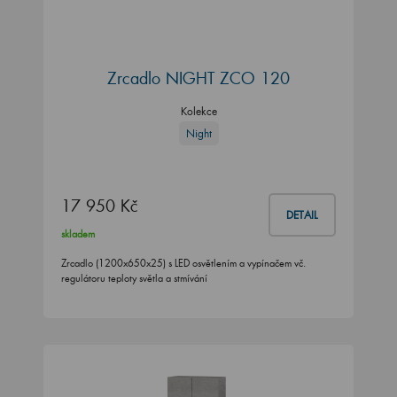
Zrcadlo NIGHT ZCO 120
Kolekce
Night
17 950 Kč
DETAIL
skladem
Zrcadlo (1200x650x25) s LED osvětlením a vypínačem vč.
regulátoru teploty světla a stmívání