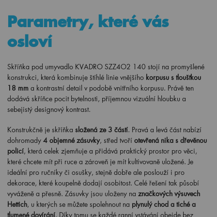
Parametry, které vás
osloví
Skříňka pod umyvadlo KVADRO SZZ4O2 140 stojí na promyšlené
konstrukci, která kombinuje štíhlé linie vnějšího
korpusu s tloušťkou
18 mm
a kontrastní detail v podobě vnitřního korpusu. Právě ten
dodává skříňce pocit bytelnosti, příjemnou vizuální hloubku a
sebejistý designový kontrast.
Konstrukčně je skříňka
složená ze 3 částí
. Pravá a levá část nabízí
dohromady
4 objemné zásuvky
, střed tvoří
otevřená nika s dřevěnou
policí
, která celek zjemňuje a přidává praktický prostor pro věci,
které chcete mít při ruce a zároveň je mít kultivovaně uložené. Je
ideální pro ručníky či osušky, stejně dobře ale poslouží i pro
dekorace, které koupelně dodají osobitost. Celé řešení tak působí
vyváženě a přesně. Zásuvky jsou uloženy na
značkových výsuvech
Hettich
, u kterých se můžete spolehnout na
plynulý chod a tiché a
tlumené dovírání
. Díky tomu se každé ranní vstávání obejde bez