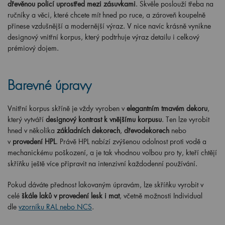
dřevěnou policí uprostřed mezi zásuvkami
. Skvěle poslouží třeba na
ručníky a věci, které chcete mít hned po ruce, a zároveň koupelně
přinese vzdušnější a modernější výraz. V nice navíc krásně vynikne
designový vnitřní korpus, který podtrhuje výraz detailu i celkový
prémiový dojem.
Barevné úpravy
Vnitřní korpus skříně je vždy vyroben v
elegantním tmavém dekoru
,
který vytváří
designový kontrast k vnějšímu korpusu
. Ten lze vyrobit
hned v několika
základních dekorech
,
dřevodekorech
nebo
v
provedení HPL
. Právě HPL nabízí zvýšenou odolnost proti vodě a
mechanickému poškození, a je tak vhodnou volbou pro ty, kteří chtějí
skříňku ještě více připravit na intenzivní každodenní používání.
Pokud dáváte přednost lakovaným úpravám, lze skříňku vyrobit v
celé
škále laků v provedení lesk i mat
, včetně možnosti Individual
dle
vzorníku RAL nebo NCS
.