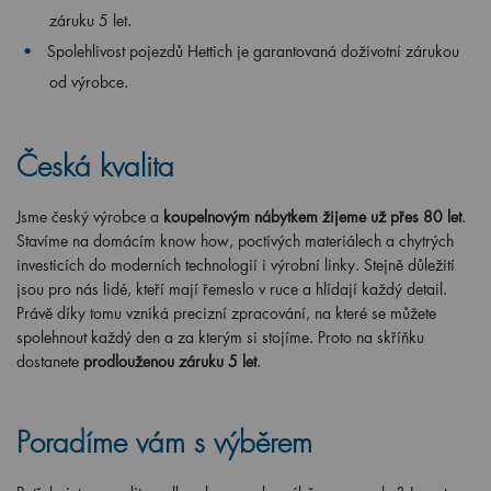
záruku 5 let.
Spolehlivost pojezdů Hettich je garantovaná doživotní zárukou
od výrobce.
Česká kvalita
Jsme český výrobce a
koupelnovým nábytkem žijeme už přes 80 let
.
Stavíme na domácím know how, poctivých materiálech a chytrých
investicích do moderních technologií i výrobní linky. Stejně důležití
jsou pro nás lidé, kteří mají řemeslo v ruce a hlídají každý detail.
Právě díky tomu vzniká precizní zpracování, na které se můžete
spolehnout každý den a za kterým si stojíme. Proto na skříňku
dostanete
prodlouženou záruku 5 let
.
Poradíme vám s výběrem