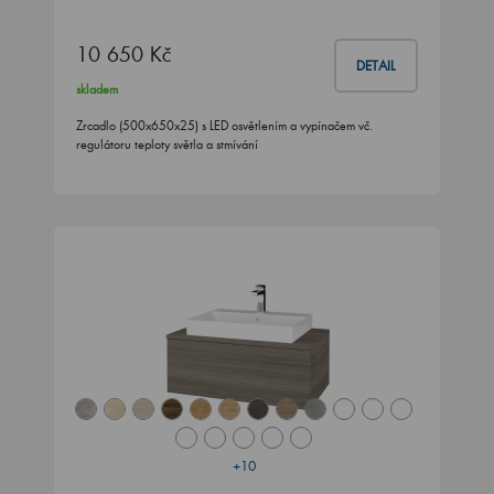
10 650 Kč
DETAIL
skladem
Zrcadlo (500x650x25) s LED osvětlením a vypínačem vč.
regulátoru teploty světla a stmívání
+10