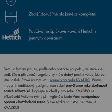
Zboží doručíme složené a kompletní
Používáme špičkové kování Hettich s
jemným dovíráním
Detail a kvalita jsou to, podle čeho poznáte koupelnu, ve které vše
sedí, tiše a přirozeně funguje a vy máte dobrý pocit z volby, kterou
jste udělali. Právě na tom stojí
koupelnová řada KVADRO
. Přináší
moderní, nadčasový design a konstrukci
prověřenou roky zkušeností
našich zákazníků
. Dopřejte si chvilky pro sebe. KVADRO se
přizpůsobí Vašemu rytmu při hygieně a bude Vám
nenápadnou
oporou v každodenní rutině
. Vaše sázka na jistotu se jmenuje
KVADRO!