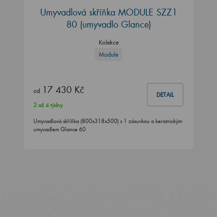
Umyvadlová skříňka MODULE SZZ1
80 (umyvadlo Glance)
Kolekce
Module
17 430 Kč
od
DETAIL
2 až 4 týdny
Umyvadlová skříňka (800x318x500) s 1 zásuvkou a keramickým
umyvadlem Glance 60