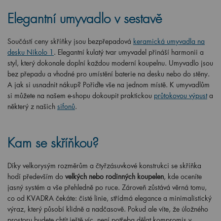
Elegantní umyvadlo v sestavě
Součástí ceny skříňky jsou bezpřepadová
keramická umyvadla na
desku Nikolo 1
. Elegantní kulatý tvar umyvadel přináší harmonii a
styl, který dokonale doplní každou moderní koupelnu. Umyvadlo jsou
bez přepadu a vhodné pro umístění baterie na desku nebo do stěny.
A jak si usnadnit nákup? Pořiďte vše na jednom místě. K umyvadlům
si můžete na našem e-shopu dokoupit praktickou
průtokovou výpust
a
některý z našich
sifonů
.
Kam se skříňkou?
Díky velkorysým rozměrům a čtyřzásuvkové konstrukci se skříňka
hodí především do
velkých nebo rodinných koupelen
, kde oceníte
jasný systém a vše přehledně po ruce. Zároveň zůstává věrná tomu,
co od KVADRA čekáte: čisté linie, střídmá elegance a minimalistický
výraz, který působí klidně a nadčasově. Pokud ale víte, že úložného
prostoru budete chtít ještě víc, není potřeba dělat kompromis v