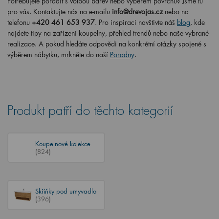
Potřebujete poradit s volbou barev nebo výběrem povrchu? Jsme tu
pro vás. Kontaktujte nás na e-mailu
info@drevojas.cz
nebo na
telefonu
+420 461 653 937
. Pro inspiraci navštivte náš
blog
, kde
najdete tipy na zařízení koupelny, přehled trendů nebo naše vybrané
realizace. A pokud hledáte odpovědi na konkrétní otázky spojené s
výběrem nábytku, mrkněte do naší
Poradny
.
Produkt patří do těchto kategorií
Koupelnové kolekce
(824)
Skříňky pod umyvadlo
(396)