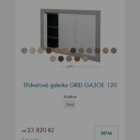
+17
Třídveřová galerka GRID GA3OE 120
Kolekce
Grid
23 820 Kč
od
DETAIL