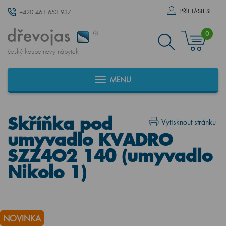
PŘÍHLÁSIT SE
+420 461 653 937
0
český koupelnový nábytek
MENU
Skříňka pod
Vytisknout stránku
umyvadlo KVADRO
SZZ4O2 140 (umyvadlo
Nikolo 1)
NOVINKA