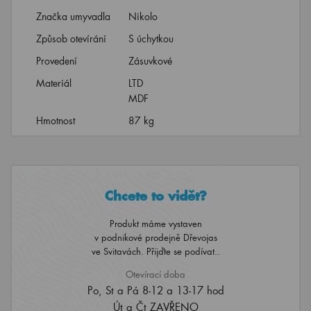
Značka umyvadla
Nikolo
Způsob otevírání
S úchytkou
Provedení
Zásuvkové
Materiál
LTD
MDF
Hmotnost
87 kg
Chcete to vidět?
Produkt máme vystaven
v podnikové prodejně Dřevojas
ve Svitavách. Přijďte se podívat..
Otevírací doba
Po, St a Pá 8-12 a 13-17 hod
Út a Čt ZAVŘENO