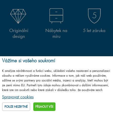
Originální
Nábytek na
5 let záruka
design
míru
Vážíme si vašeho soukromí
K analýze návštěvnosti a funkcí webu, ukládání vašeho nastavení a personalizaci
Jsme (skoro) všude. Hledejte a najdete nás na:
obsahu a reklam využíváme cookies. Informace o tom, jak náš web používáte,
sdílíme se svými partnery pro sociální média, inzerci a analýzy, kteří mohou být
ze zemí mimo EU. Partneři tyto údaje mohou zkombinovat s dalšími informacemi,
které jste jim poskytli nebo které získali v důsledku toho, že používáte jejich
služby.
Podrobné informace
Spravovat cookies
POUZE NEZBYTNÉ
PŘIJMOUT VŠE