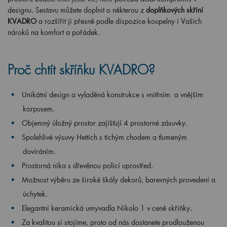
designu. Sestavu můžete doplnit o některou z
doplňkových skříní
KVADRO
a rozšířit ji přesně podle dispozice koupelny i Vašich
nároků na komfort a pořádek.
Proč chtít skříňku KVADRO?
Unikátní design a vyladěná konstrukce s vnitřním a vnějším
korpusem.
Objemný úložný prostor zajišťují 4 prostorné zásuvky.
Spolehlivé výsuvy Hettich s tichým chodem a tlumeným
dovíráním.
Prostorná nika s dřevěnou policí uprostřed.
Možnost výběru ze široké škály dekorů, barevných provedení a
úchytek.
Elegantní keramická umyvadla Nikolo 1 v ceně skříňky.
Za kvalitou si stojíme, proto od nás dostanete prodlouženou