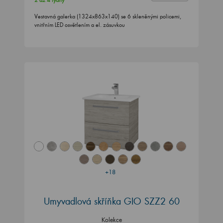
2 až 4 týdny
Vestavná galerka (1324x863x140) se 6 skleněnými policemi,
vnitřním LED osvětlením a el. zásuvkou
+18
Umyvadlová skříňka GIO SZZ2 60
Kolekce