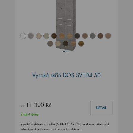
+11
Vysoká skříň DOS SV1D4 50
11 300 Kč
od
DETAIL
2 až 4 týdny
Vysoká čtyřdveřová skříň (500x1545x250) se 4 nastavitelnými
skleněnými policemi a sníženou hloubkou…