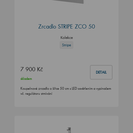
Zrcadlo STRIPE ZCO 50
Kolekce
Stripe
7 900 Kč
DETAIL
skladem
Koupelnové zrcadlo o šířce 50 cm s LED osvětlením a vypínačem
vč. regulátoru stmívání