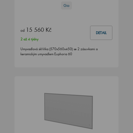
Gio
15 560 Kč
od
DETAIL
2 až 4 týdny
Umyvadlová skříňka (570x560x450) se 2 zásuvkami a
keramickým umyvadlem Euphoria 60