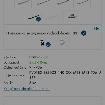
Ne
Horní deska se zvýšenou voděodolností (HPL)
Výrobce:
Dřevojas
i
Dostupnost:
2 až 4 týdny
Objednací číslo
947736
KVD183_SZZ4O2_140_XXX_M18_M18_T06_U
Objednací kód
183
Záruka:
5 let
Zkopírovat detailní informace