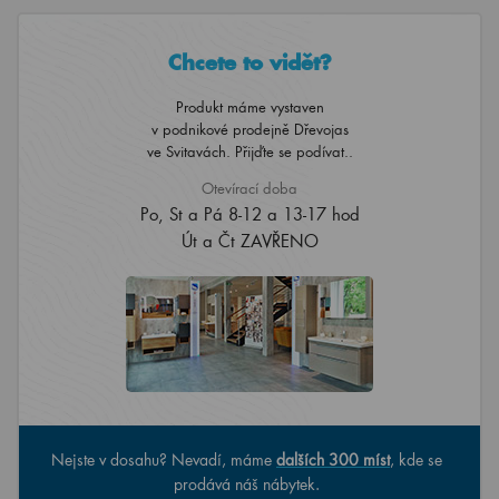
Chcete to vidět?
Produkt máme vystaven
v podnikové prodejně Dřevojas
ve Svitavách. Přijďte se podívat..
Otevírací doba
Po, St a Pá 8-12 a 13-17 hod
Út a Čt ZAVŘENO
Nejste v dosahu? Nevadí, máme
dalších 300 míst
, kde se
prodává náš nábytek.