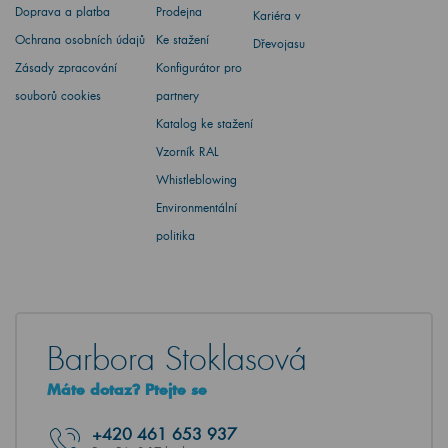
Doprava a platba
Prodejna
Kariéra v
Ochrana osobních údajů
Ke stažení
Dřevojasu
Zásady zpracování
Konfigurátor pro
souborů cookies
partnery
Katalog ke stažení
Vzorník RAL
Whistleblowing
Environmentální
politika
Barbora Stoklasová
Máte dotaz? Ptejte se
+420
461 653 937