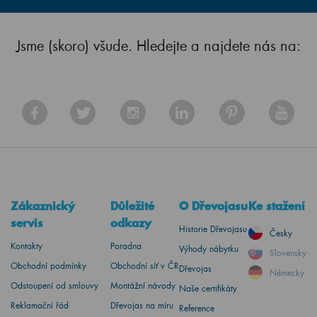
Jsme (skoro) všude. Hledejte a najdete nás na:
Zákaznický
Důležité
O Dřevojasu
Ke stažení
servis
odkazy
Historie Dřevojasu
Česky
Kontakty
Poradna
Výhody nábytku
Slovensky
Obchodní podmínky
Obchodní síť v ČR
Dřevojas
Německy
Odstoupení od smlouvy
Montážní návody
Naše certifikáty
Reklamační řád
Dřevojas na míru
Reference