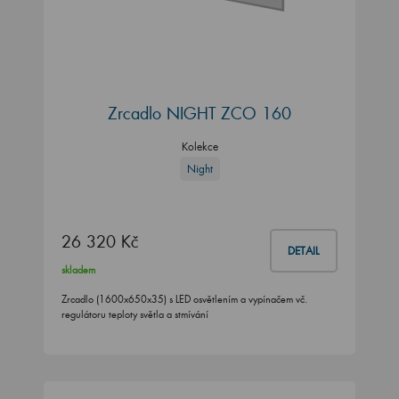
Zrcadlo NIGHT ZCO 160
Kolekce
Night
26 320 Kč
DETAIL
skladem
Zrcadlo (1600x650x35) s LED osvětlením a vypínačem vč.
regulátoru teploty světla a stmívání