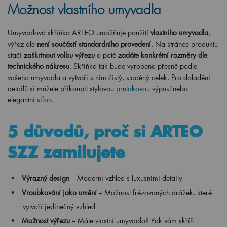
Možnost vlastního umyvadla
Umyvadlová skříňka ARTEO umožňuje použití
vlastního umyvadla
,
výřez ale
není součástí standardního provedení
. Na stránce produktu
stačí
zaškrtnout volbu výřezu
a poté
zadáte konkrétní rozměry dle
technického nákresu
. Skříňka tak bude vyrobena přesně podle
vašeho umyvadla a vytvoří s ním čistý, sladěný celek. Pro doladění
detailů si můžete přikoupit stylovou
průtokovou výpusť
nebo
elegantní
sifon
.
5 důvodů, proč si ARTEO
SZZ zamilujete
Výrazný design
– Moderní vzhled s luxusními detaily
Vroubkování jako umění
– Možnost frézovaných drážek, které
vytvoří jedinečný vzhled
Možnost výřezu
– Máte vlastní umyvadlo? Pak vám skříň