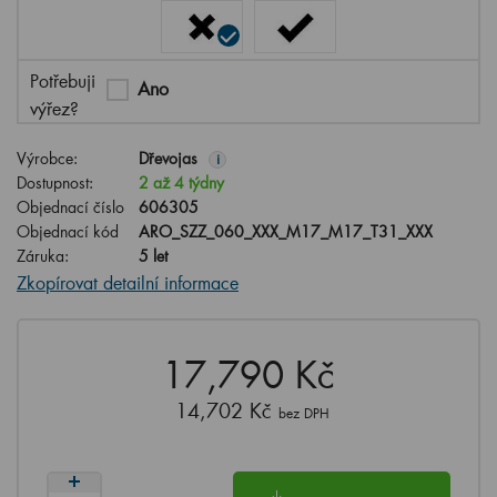
Potřebuji
Ano
výřez?
Výrobce:
Dřevojas
i
Dostupnost:
2 až 4 týdny
Objednací číslo
606305
Objednací kód
ARO_SZZ_060_XXX_M17_M17_T31_XXX
Záruka:
5 let
Zkopírovat detailní informace
17,790 Kč
14,702 Kč
bez DPH