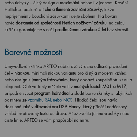
nebo úchytky – čistý design a maximální pohodlí v jednom. Kování
Hettich se postará o
tiché a tlumené zavírání zásuvky
, takže
nepříjemnému bouchání zásuvkami dejte sbohem. Na kování
navíc
dostanete od společnosti Hettich doživotní záruku
, na celou
skříňku garantujeme s naší
prodlouženou zárukou 5 let
bez starostí.
Barevné možnosti
Umyvadlová skříňka ARTEO nabízí dvě výrazně odlišná provedení
čel –
hladkou
, minimalistickou variantu pro čistý a moderní vzhled,
nebo
design s jemným frézováním
, který dodává koupelně strukturu a
eleganci. Obě varianty můžete volit v
matných lacích M01 a M17
,
případně využít
program Individual
a sladit barvu skříňky s jakýmkoli
odstínem ze
vzorníku RAL nebo NCS
. Hladká čela jsou navíc
dostupná také v
dřevodekoru D29 Honey
, který přináší nadčasový
vzhled inspirovaný texturou dřeva. Ať už zvolíte jemné vroubky nebo
čisté linie, ARTEO se vám přizpůsobí na míru.