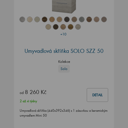
+10
Umyvadlová skříňka SOLO SZZ 50
Kolekce
Solo
8 260 Kč
od
DETAIL
2 až 4 týdny
Umyvadlová skříňka (440x392x346) s 1 zásuvkou a keramickým
umyvadlem Mini 50