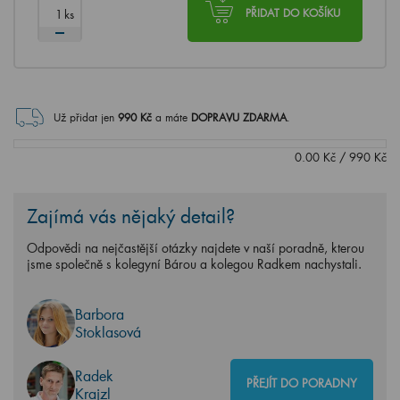
ks
PŘIDAT DO KOŠÍKU
Už přidat jen
990
Kč
a máte
DOPRAVU ZDARMA
.
0.00
Kč
/
990
Kč
Zajímá vás nějaký detail?
Odpovědi na nejčastější otázky najdete v naší poradně, kterou
jsme společně s kolegyní Bárou a kolegou Radkem nachystali.
Barbora
Stoklasová
Radek
PŘEJÍT DO PORADNY
Krajzl