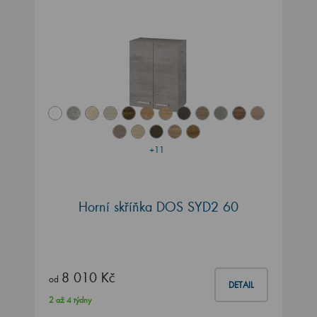
+11
Horní skříňka DOS SYD2 60
8 010 Kč
od
DETAIL
2 až 4 týdny