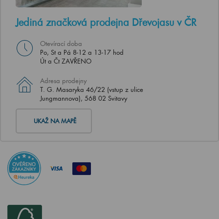
Jediná značková prodejna Dřevojasu v ČR
Otevírací doba
Po, St a Pá 8-12 a 13-17 hod
Út a Čt ZAVŘENO
Adresa prodejny
T. G. Masaryka 46/22 (vstup z ulice
Jungmannova), 568 02 Svitavy
UKAŽ NA MAPĚ