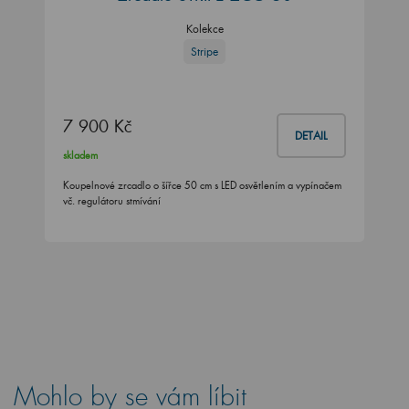
Kolekce
Stripe
7 900 Kč
DETAIL
skladem
Koupelnové zrcadlo o šířce 50 cm s LED osvětlením a vypínačem
vč. regulátoru stmívání
Mohlo by se vám líbit