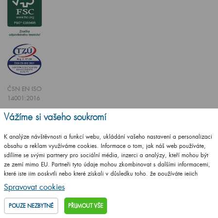
ČSN EN ISO
14001:2016
ČSN EN ISO
Vážíme si vašeho soukromí
9001:2016
K analýze návštěvnosti a funkcí webu, ukládání vašeho nastavení a personalizaci
obsahu a reklam využíváme cookies. Informace o tom, jak náš web používáte,
sdílíme se svými partnery pro sociální média, inzerci a analýzy, kteří mohou být
ze zemí mimo EU. Partneři tyto údaje mohou zkombinovat s dalšími informacemi,
které jste jim poskytli nebo které získali v důsledku toho, že používáte jejich
Vytvořilo studio
CZECHGROUP.cz
služby.
Podrobné informace
Spravovat cookies
© 2009 - 2025 Koupelnový nábytek Dřevojas v. d.,
Všechna práva vyhrazena
POUZE NEZBYTNÉ
PŘIJMOUT VŠE