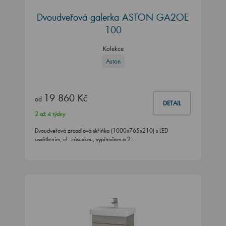
Dvoudveřová galerka ASTON GA2OE
100
Kolekce
Aston
19 860 Kč
od
DETAIL
2 až 4 týdny
Dvoudveřová zrcadlová skříňka (1000x765x210) s LED
osvětlením, el. zásuvkou, vypínačem a 2…