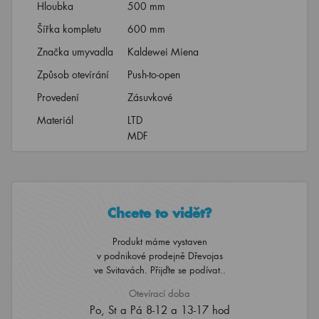
Hloubka
500 mm
Šířka kompletu
600 mm
Značka umyvadla
Kaldewei Miena
Způsob otevírání
Push-to-open
Provedení
Zásuvkové
Materiál
LTD
MDF
Chcete to vidět?
Produkt máme vystaven
v podnikové prodejně Dřevojas
ve Svitavách. Přijďte se podívat..
Otevírací doba
Po, St a Pá 8-12 a 13-17 hod