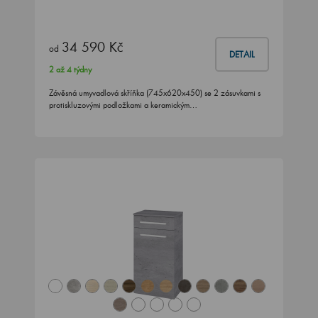
34 590 Kč
od
DETAIL
2 až 4 týdny
Závěsná umyvadlová skříňka (745x620x450) se 2 zásuvkami s
protiskluzovými podložkami a keramickým…