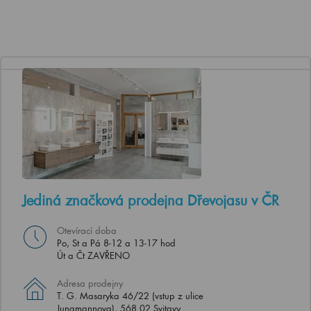
Jediná značková prodejna Dřevojasu v ČR
Otevírací doba
Po, St a Pá 8-12 a 13-17 hod
Út a Čt ZAVŘENO
Adresa prodejny
T. G. Masaryka 46/22 (vstup z ulice
Jungmannova), 568 02 Svitavy