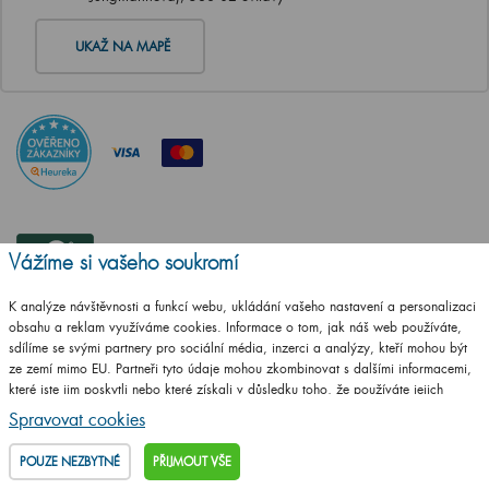
UKAŽ NA MAPĚ
Vážíme si vašeho soukromí
K analýze návštěvnosti a funkcí webu, ukládání vašeho nastavení a personalizaci
obsahu a reklam využíváme cookies. Informace o tom, jak náš web používáte,
sdílíme se svými partnery pro sociální média, inzerci a analýzy, kteří mohou být
ze zemí mimo EU. Partneři tyto údaje mohou zkombinovat s dalšími informacemi,
které jste jim poskytli nebo které získali v důsledku toho, že používáte jejich
služby.
Podrobné informace
Spravovat cookies
POUZE NEZBYTNÉ
PŘIJMOUT VŠE
ČSN EN ISO
14001:2016