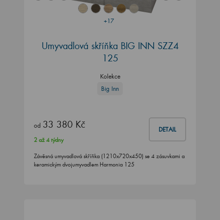
+17
Umyvadlová skříňka BIG INN SZZ4
125
Kolekce
Big Inn
33 380 Kč
od
DETAIL
2 až 4 týdny
Závěsná umyvadlová skříňka (1210x720x450) se 4 zásuvkami a
keramickým dvojumyvadlem Harmonia 125