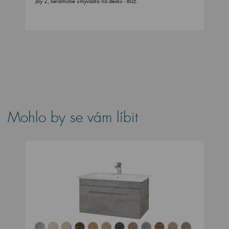
Joy 2, keramické umyvadlo na desku - BÍLÉ.
Mohlo by se vám líbit