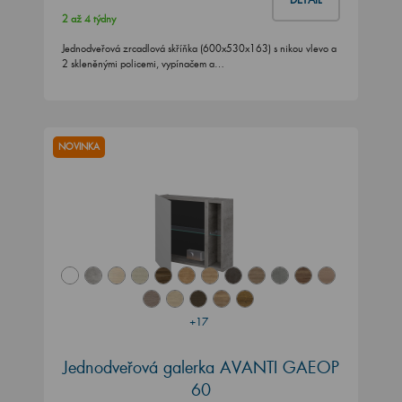
2 až 4 týdny
Jednodveřová zrcadlová skříňka (600x530x163) s nikou vlevo a
2 skleněnými policemi, vypínačem a…
NOVINKA
+17
Jednodveřová galerka AVANTI GAEOP
60