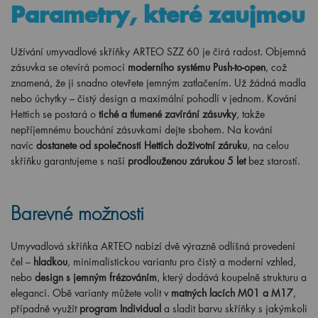
Parametry, které zaujmou
Užívání umyvadlové skříňky ARTEO SZZ 60 je čirá radost. Objemná
zásuvka se otevírá pomocí
moderního systému Push-to-open
, což
znamená, že ji snadno otevřete jemným zatlačením. Už žádná madla
nebo úchytky – čistý design a maximální pohodlí v jednom. Kování
Hettich se postará o
tiché a tlumené zavírání zásuvky
, takže
nepříjemnému bouchání zásuvkami dejte sbohem. Na kování
navíc
dostanete od společnosti Hettich doživotní záruku
, na celou
skříňku garantujeme s naší
prodlouženou zárukou 5 let
bez starostí.
Barevné možnosti
Umyvadlová skříňka ARTEO nabízí dvě výrazně odlišná provedení
čel –
hladkou
, minimalistickou variantu pro čistý a moderní vzhled,
nebo
design s jemným frézováním
, který dodává koupelně strukturu a
eleganci. Obě varianty můžete volit v
matných lacích M01 a M17
,
případně využít
program Individual
a sladit barvu skříňky s jakýmkoli