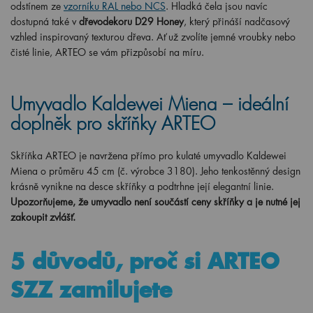
odstínem ze
vzorníku RAL nebo NCS
. Hladká čela jsou navíc
dostupná také v
dřevodekoru D29 Honey
, který přináší nadčasový
vzhled inspirovaný texturou dřeva. Ať už zvolíte jemné vroubky nebo
čisté linie, ARTEO se vám přizpůsobí na míru.
Umyvadlo Kaldewei Miena – ideální
doplněk pro skříňky ARTEO
Skříňka ARTEO je navržena přímo pro kulaté umyvadlo Kaldewei
Miena o průměru 45 cm (č. výrobce 3180). Jeho tenkostěnný design
krásně vynikne na desce skříňky a podtrhne její elegantní linie.
Upozorňujeme, že umyvadlo není součástí ceny skříňky a je nutné jej
zakoupit zvlášť.
5 důvodů, proč si ARTEO
SZZ zamilujete