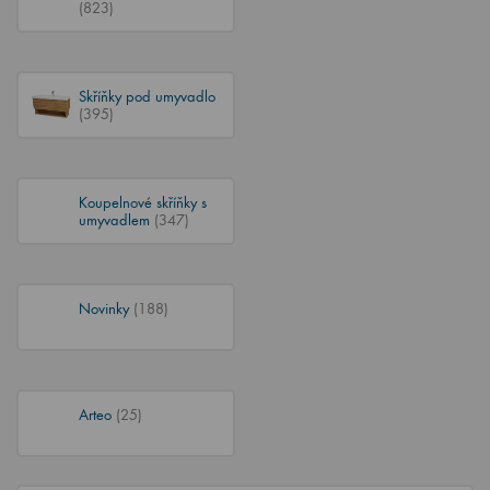
(823)
Skříňky pod umyvadlo
(395)
Koupelnové skříňky s
umyvadlem
(347)
Novinky
(188)
Arteo
(25)