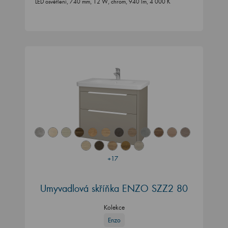
LED osvětlení, 740 mm, 12 W, chrom, 940 lm, 4 000 K
+17
Umyvadlová skříňka ENZO SZZ2 80
Kolekce
Enzo