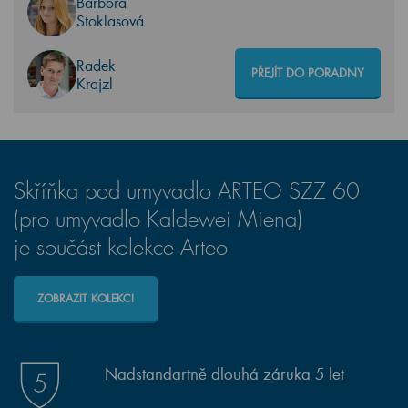
Barbora
Stoklasová
Radek
PŘEJÍT DO PORADNY
Krajzl
Skříňka pod umyvadlo ARTEO SZZ 60
(pro umyvadlo Kaldewei Miena)
je součást kolekce Arteo
ZOBRAZIT KOLEKCI
Nadstandartně dlouhá záruka 5 let