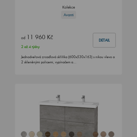
Kolekce
Avanti
11 960 Kč
od
DETAIL
2 až 4 týdny
Jednodveřová zrcadlová skříňka (600x530x163) s nikou vlevo a
2 skleněnými policemi, vypínačem a…