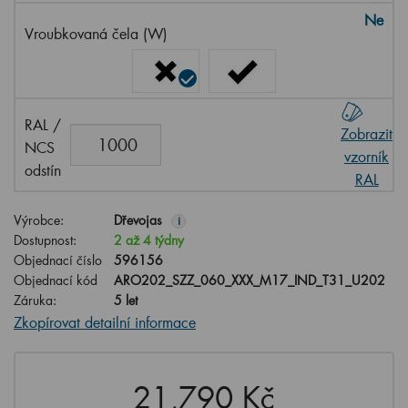
Ne
Vroubkovaná čela (W)
RAL /
Zobrazit
NCS
vzorník
odstín
RAL
Výrobce:
Dřevojas
i
Dostupnost:
2 až 4 týdny
Objednací číslo
596156
Objednací kód
ARO202_SZZ_060_XXX_M17_IND_T31_U202
Záruka:
5 let
Zkopírovat detailní informace
21,790 Kč