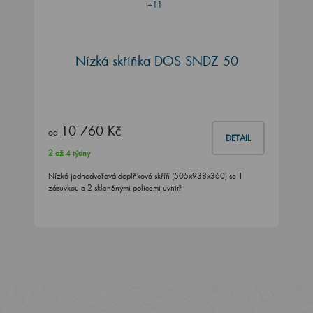
+11
Nízká skříňka DOS SNDZ 50
10 760 Kč
od
DETAIL
2 až 4 týdny
Nízká jednodveřová doplňková skříň (505x938x360) se 1
zásuvkou a 2 skleněnými policemi uvnitř