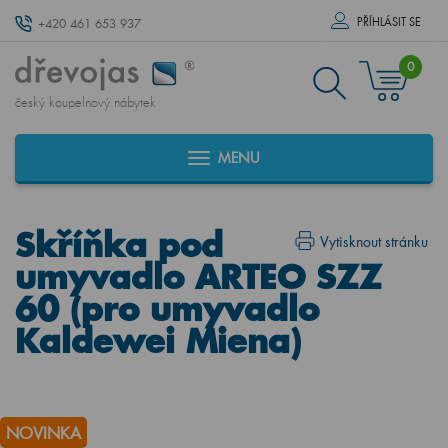
PŘÍHLÁSIT SE
+420 461 653 937
0
český koupelnový nábytek
MENU
Skříňka pod
Vytisknout stránku
umyvadlo ARTEO SZZ
60 (pro umyvadlo
Kaldewei Miena)
NOVINKA