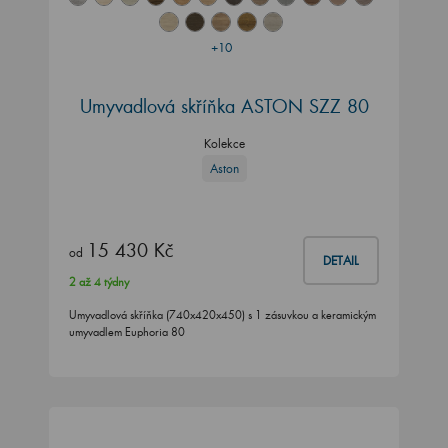
+10
Umyvadlová skříňka ASTON SZZ 80
Kolekce
Aston
15 430 Kč
od
DETAIL
2 až 4 týdny
Umyvadlová skříňka (740x420x450) s 1 zásuvkou a keramickým
umyvadlem Euphoria 80