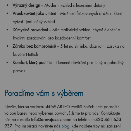
Výrazný design
– Moderní vzhled s luxusními detaily
Vroubkování jako umění
– Možnost frézovaných drážek, které
vytvoří jedinečný vzhled
Důmyslné provedení
– Minimalistický vzhled, chytré členění a
kvalitní zpracování pro každodenní komfort
Záruka bez kompromisů
– 5 let na skříňku, doživotní záruka na
kování Hettich
Komfort, který pocítíte
– Tlumené dovírání pro tichý a pohodlný
provoz
Poradíme vám s výběrem
Nevíte, kterou variantu skříně ARTEO zvolit? Potřebujete poradit s
volbou barev nebo výběrem povrchu? Jsme tu pro vás. Kontaktujte
nás na e-mailu
info@drevojas.cz
nebo na telefonu
+420 461 653
937
. Pro inspiraci navštivte náš
blog
, kde najdete tipy na zařízení