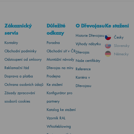
Zákaznický
Důležité
O Dřevojasu
Ke stažení
servis
odkazy
Historie Dřevojasu
Česky
Kontakty
Poradna
Výhody nábytku
Slovensky
Obchodní podmínky
Obchodní síť v ČR
Dřevojas
Německy
Odstoupení od smlouvy
Montážní návody
Naše certifikáty
Reklamační řád
Dřevojas na míru
Reference
Doprava a platba
Prodejna
Kariéra v
Ochrana osobních údajů
Ke stažení
Dřevojasu
Zásady zpracování
Konfigurátor pro
souborů cookies
partnery
Katalog ke stažení
Vzorník RAL
Whistleblowing