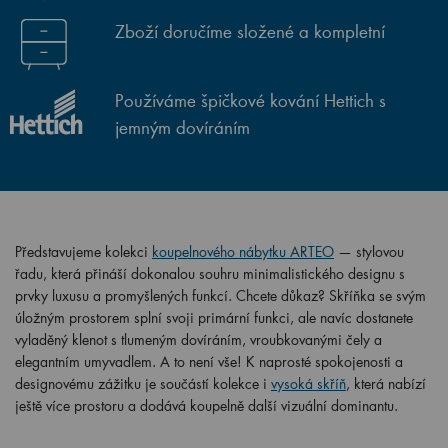
Zboží doručíme složené a kompletní
Používáme špičkové kování Hettich s
jemným dovíráním
Představujeme kolekci
koupelnového nábytku ARTEO
— stylovou
řadu, která přináší dokonalou souhru minimalistického designu s
prvky luxusu a promyšlených funkcí. Chcete důkaz? Skříňka se svým
úložným prostorem splní svoji primární funkci, ale navíc dostanete
vyladěný klenot s tlumeným dovíráním, vroubkovanými čely a
elegantním umyvadlem. A to není vše! K naprosté spokojenosti a
designovému zážitku je součástí kolekce i
vysoká skříň
, která nabízí
ještě více prostoru a dodává koupelně další vizuální dominantu.