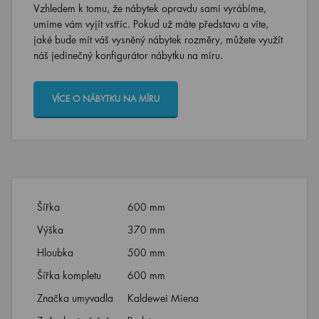
Vzhledem k tomu, že nábytek opravdu sami vyrábíme,
umíme vám vyjít vstříc. Pokud už máte představu a víte,
jaké bude mít váš vysněný nábytek rozměry, můžete využít
náš jedinečný konfigurátor nábytku na míru.
VÍCE O NÁBYTKU NA MÍRU
Šířka
600 mm
Výška
370 mm
Hloubka
500 mm
Šířka kompletu
600 mm
Značka umyvadla
Kaldewei Miena