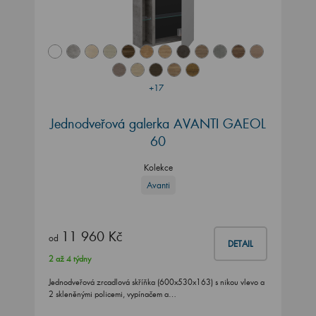
+17
Jednodveřová galerka AVANTI GAEOL
60
Kolekce
Avanti
11 960 Kč
od
DETAIL
2 až 4 týdny
Jednodveřová zrcadlová skříňka (600x530x163) s nikou vlevo a
2 skleněnými policemi, vypínačem a…