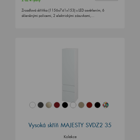
2 až 4 týdny
Zrcadlová skříňka (1156x741x153) s LED osvětlením, 6
skleněnými policemi, 2 elektrickými zásuvkami,…
Vysoká skříň MAJESTY SVDZ2 35
Kolekce