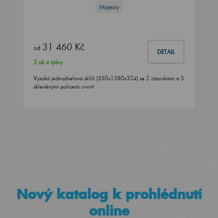
Majesty
31 460 Kč
od
DETAIL
2 až 4 týdny
Vysoká jednodveřová skříň (350x1380x324) se 2 zásuvkami a 3
skleněnými policemi uvnitř
Nový katalog k prohlédnutí
online