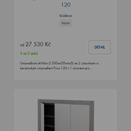
120
Kolekce
Aston
27 530 Kč
od
DETAIL
3 až 5 týdnů
Umyvadlová skříňka (1200x420x445) se 2 zásuvkami a
keramickým umyvadlem Pura 120 s 1 otvorem pro…