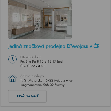
Jediná značková prodejna Dřevojasu v ČR
Otevírací doba
Po, St a Pá 8-12 a 13-17 hod
Út a Čt ZAVŘENO
Adresa prodejny
T. G. Masaryka 46/22 (vstup z ulice
Jungmannova), 568 02 Svitavy
UKAŽ NA MAPĚ