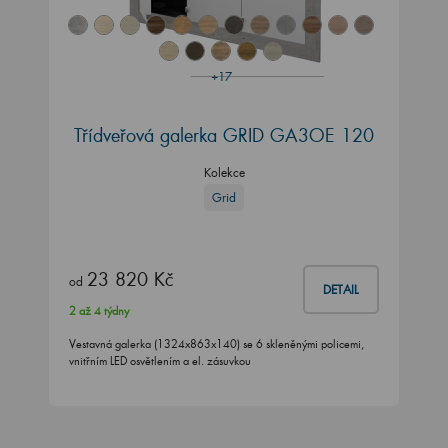
+17
Třídveřová galerka GRID GA3OE 120
Kolekce
Grid
23 820 Kč
od
DETAIL
2 až 4 týdny
Vestavná galerka (1324x863x140) se 6 skleněnými policemi,
vnitřním LED osvětlením a el. zásuvkou