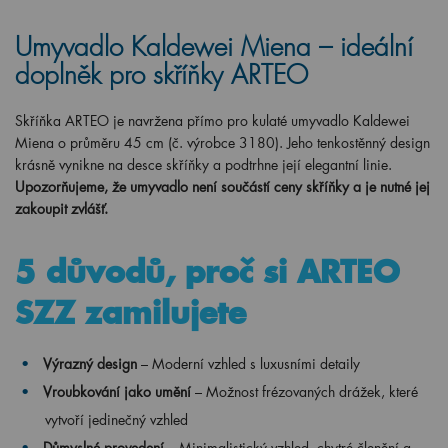
Umyvadlo Kaldewei Miena – ideální
doplněk pro skříňky ARTEO
Skříňka ARTEO je navržena přímo pro kulaté umyvadlo Kaldewei
Miena o průměru 45 cm (č. výrobce 3180). Jeho tenkostěnný design
krásně vynikne na desce skříňky a podtrhne její elegantní linie.
Upozorňujeme, že umyvadlo není součástí ceny skříňky a je nutné jej
zakoupit zvlášť.
5 důvodů, proč si ARTEO
SZZ zamilujete
Výrazný design
– Moderní vzhled s luxusními detaily
Vroubkování jako umění
– Možnost frézovaných drážek, které
vytvoří jedinečný vzhled
Důmyslné provedení
– Minimalistický vzhled, chytré členění a