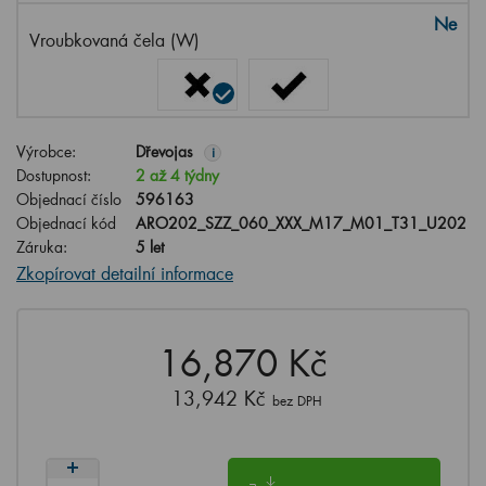
Ne
Vroubkovaná čela (W)
Výrobce:
Dřevojas
i
Dostupnost:
2 až 4 týdny
Objednací číslo
596163
Objednací kód
ARO202_SZZ_060_XXX_M17_M01_T31_U202
Záruka:
5 let
Zkopírovat detailní informace
16,870 Kč
13,942 Kč
bez DPH