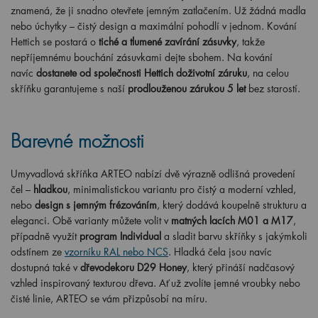
znamená, že ji snadno otevřete jemným zatlačením. Už žádná madla
nebo úchytky – čistý design a maximální pohodlí v jednom. Kování
Hettich se postará o
tiché a tlumené zavírání zásuvky
, takže
nepříjemnému bouchání zásuvkami dejte sbohem. Na kování
navíc
dostanete od společnosti Hettich doživotní záruku
, na celou
skříňku garantujeme s naší
prodlouženou zárukou 5 let
bez starostí.
Barevné možnosti
Umyvadlová skříňka ARTEO nabízí dvě výrazně odlišná provedení
čel –
hladkou
, minimalistickou variantu pro čistý a moderní vzhled,
nebo
design s jemným frézováním
, který dodává koupelně strukturu a
eleganci. Obě varianty můžete volit v
matných lacích M01 a M17
,
případně využít
program Individual
a sladit barvu skříňky s jakýmkoli
odstínem ze
vzorníku RAL nebo NCS
. Hladká čela jsou navíc
dostupná také v
dřevodekoru D29 Honey
, který přináší nadčasový
vzhled inspirovaný texturou dřeva. Ať už zvolíte jemné vroubky nebo
čisté linie, ARTEO se vám přizpůsobí na míru.