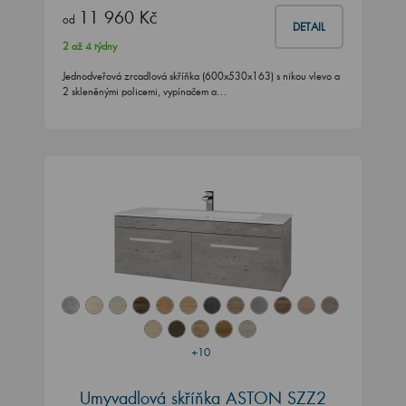
11 960 Kč
od
DETAIL
2 až 4 týdny
Jednodveřová zrcadlová skříňka (600x530x163) s nikou vlevo a
2 skleněnými policemi, vypínačem a…
+10
Umyvadlová skříňka ASTON SZZ2