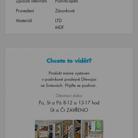
Způsob otevírání
Push-to-open
Provedení
Zásuvkové
Materiál
LTD
MDF
Chcete to vidět?
Produkt máme vystaven
v podnikové prodejně Dřevojas
ve Svitavách. Přijďte se podívat..
Otevírací doba
Po, St a Pá 8-12 a 13-17 hod
Út a Čt ZAVŘENO