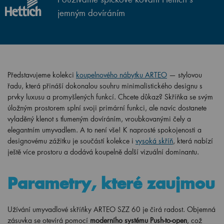
jemným dovíráním
Představujeme kolekci
koupelnového nábytku ARTEO
— stylovou
řadu, která přináší dokonalou souhru minimalistického designu s
prvky luxusu a promyšlených funkcí. Chcete důkaz? Skříňka se svým
úložným prostorem splní svoji primární funkci, ale navíc dostanete
vyladěný klenot s tlumeným dovíráním, vroubkovanými čely a
elegantním umyvadlem. A to není vše! K naprosté spokojenosti a
designovému zážitku je součástí kolekce i
vysoká skříň
, která nabízí
ještě více prostoru a dodává koupelně další vizuální dominantu.
Parametry, které zaujmou
Užívání umyvadlové skříňky ARTEO SZZ 60 je čirá radost. Objemná
zásuvka se otevírá pomocí
moderního systému Push-to-open
, což