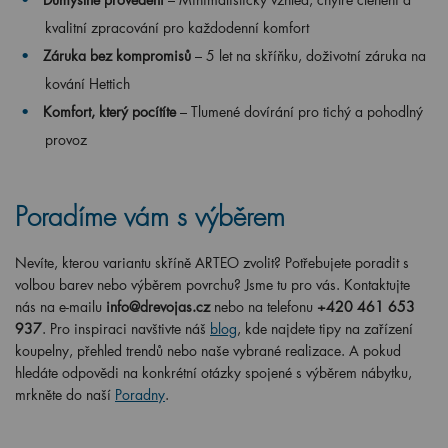
kvalitní zpracování pro každodenní komfort
Záruka bez kompromisů
– 5 let na skříňku, doživotní záruka na
kování Hettich
Komfort, který pocítíte
– Tlumené dovírání pro tichý a pohodlný
provoz
Poradíme vám s výběrem
Nevíte, kterou variantu skříně ARTEO zvolit? Potřebujete poradit s
volbou barev nebo výběrem povrchu? Jsme tu pro vás. Kontaktujte
nás na e-mailu
info@drevojas.cz
nebo na telefonu
+420 461 653
937
. Pro inspiraci navštivte náš
blog
, kde najdete tipy na zařízení
koupelny, přehled trendů nebo naše vybrané realizace. A pokud
hledáte odpovědi na konkrétní otázky spojené s výběrem nábytku,
mrkněte do naší
Poradny
.