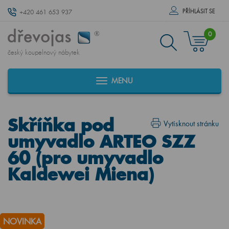
PŘÍHLÁSIT SE
+420 461 653 937
0
český koupelnový nábytek
MENU
Skříňka pod
Vytisknout stránku
umyvadlo ARTEO SZZ
60 (pro umyvadlo
Kaldewei Miena)
NOVINKA