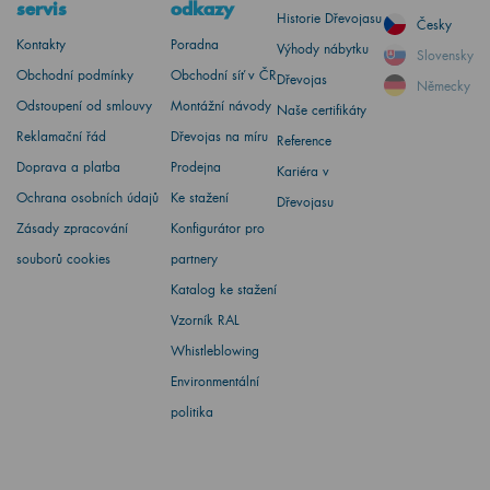
servis
odkazy
Historie Dřevojasu
Česky
Kontakty
Poradna
Výhody nábytku
Slovensky
Obchodní podmínky
Obchodní síť v ČR
Dřevojas
Německy
Odstoupení od smlouvy
Montážní návody
Naše certifikáty
Reklamační řád
Dřevojas na míru
Reference
Doprava a platba
Prodejna
Kariéra v
Ochrana osobních údajů
Ke stažení
Dřevojasu
Zásady zpracování
Konfigurátor pro
souborů cookies
partnery
Katalog ke stažení
Vzorník RAL
Whistleblowing
Environmentální
politika