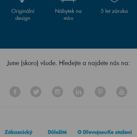
Originální
Nábytek na
5 let záruka
design
míru
Jsme (skoro) všude. Hledejte a najdete nás na:
Zákaznický
Důležité
O Dřevojasu
Ke stažení