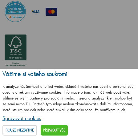
Vážíme si vašeho soukromí
K analýze návštěvnosti a funkcí webu, ukládání vašeho nastavení a personalizaci
obsahu a reklam využíváme cookies. Informace o tom, jak náš web používáte,
sdílíme se svými partnery pro sociální média, inzerci a analýzy, kteří mohou být
ČSN EN ISO
ze zemí mimo EU. Partneři tyto údaje mohou zkombinovat s dalšími informacemi,
14001:2016
které jste jim poskytli nebo které získali v důsledku toho, že používáte jejich
ČSN EN ISO
služby.
Podrobné informace
Spravovat cookies
9001:2016
POUZE NEZBYTNÉ
PŘIJMOUT VŠE