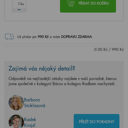
ks
PŘIDAT DO KOŠÍKU
Už přidat jen
990
Kč
a máte
DOPRAVU ZDARMA
.
0.00
Kč
/
990
Kč
Zajímá vás nějaký detail?
Odpovědi na nejčastější otázky najdete v naší poradně, kterou
jsme společně s kolegyní Bárou a kolegou Radkem nachystali.
Barbora
Stoklasová
Radek
PŘEJÍT DO PORADNY
Krajzl