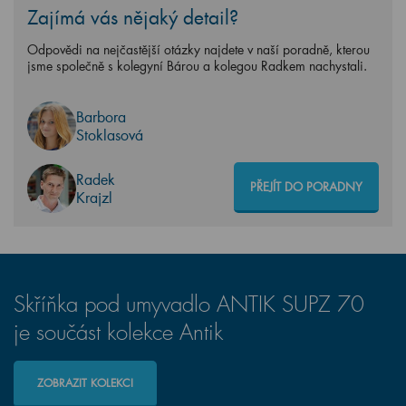
Zajímá vás nějaký detail?
Odpovědi na nejčastější otázky najdete v naší poradně, kterou
jsme společně s kolegyní Bárou a kolegou Radkem nachystali.
Barbora
Stoklasová
Radek
PŘEJÍT DO PORADNY
Krajzl
Skříňka pod umyvadlo ANTIK SUPZ 70
je součást kolekce Antik
ZOBRAZIT KOLEKCI