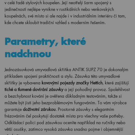
v celé řadě stylových koupelen. Její neotřelý šarm spojený s
jedinečností nejlépe vynikne v rustikálních nebo venkovských
koupelnách, své místo si ale najde i v industriálním interiéru či tam,
kde chcete skloubit tradiční vzhled s moderním řešením.
Parametry, které
nadchnou
Jednozásuvková umyvadlová skříňka ANTIK SUPZ 70 je dokonalým
příkladem spojení praktičnosti a stylu. Zásuvka této umyvadlové
skříňky je vybavena
kovovými pojezdy značky Hettich
, které zajišťují
tiché a tlumené dovírání zásuvky
a její pohodlný provoz. Spolehlivost
a bezchybnost kování je ověřena důkladným testováním, takže si
můžete být jisti jeho bezproblémovým fungováním. To vám výrobce
garantuje
doživotní zárukou
. Prostorné zásuvky s elegantním
frézováním čel poskytují dostatek místa pro všechny vaše potřeby.
Odkládací polici pod zásuvkou oceníte například na ručníky nebo
větší osušky, zatímco vysoká zásuvka snadno pojme i objemnější