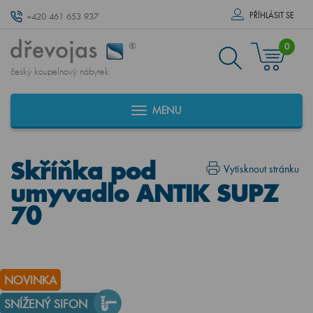
PŘÍHLÁSIT SE
+420 461 653 937
0
český koupelnový nábytek
MENU
Skříňka pod
Vytisknout stránku
umyvadlo ANTIK SUPZ
70
NOVINKA
SNÍŽENÝ SIFON