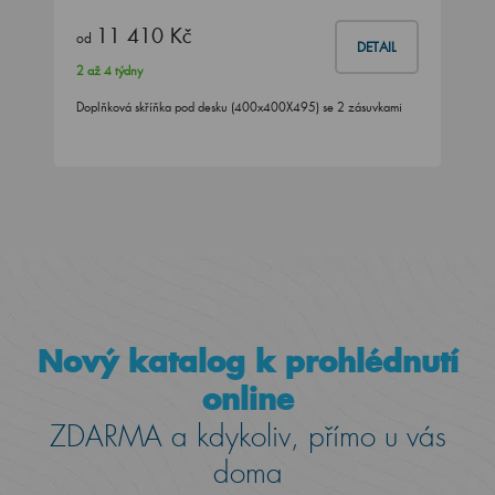
11 410 Kč
od
DETAIL
2 až 4 týdny
Doplňková skříňka pod desku (400x400X495) se 2 zásuvkami
Nový katalog k prohlédnutí
online
ZDARMA a kdykoliv, přímo u vás
doma