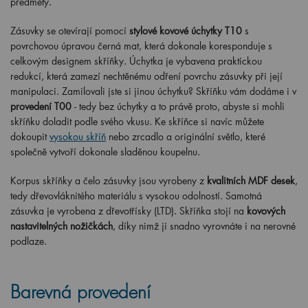
předměty.
Zásuvky se otevírají pomocí
stylové kovové úchytky T10
s
povrchovou úpravou černá mat, která dokonale koresponduje s
celkovým designem skříňky. Úchytka je vybavena praktickou
redukcí, která zamezí nechtěnému odření povrchu zásuvky při její
manipulaci. Zamilovali jste si jinou úchytku? Skříňku vám dodáme i v
provedení T00
- tedy bez úchytky a to právě proto, abyste si mohli
skříňku doladit podle svého vkusu. Ke skříňce si navíc můžete
dokoupit
vysokou skříň
nebo zrcadlo a originální světlo, které
společně vytvoří dokonale sladěnou koupelnu.
Korpus skříňky a čelo zásuvky jsou vyrobeny z
kvalitních MDF desek
,
tedy dřevovláknitého materiálu s vysokou odolností. Samotná
zásuvka je vyrobena z dřevotřísky (LTD). Skříňka stojí na
kovových
nastavitelných nožičkách
, díky nimž ji snadno vyrovnáte i na nerovné
podlaze.
Barevná provedení