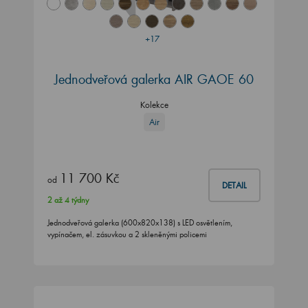
+17
Jednodveřová galerka AIR GAOE 60
Kolekce
Air
11 700 Kč
od
DETAIL
2 až 4 týdny
Jednodveřová galerka (600x820x138) s LED osvětlením,
vypínačem, el. zásuvkou a 2 skleněnými policemi