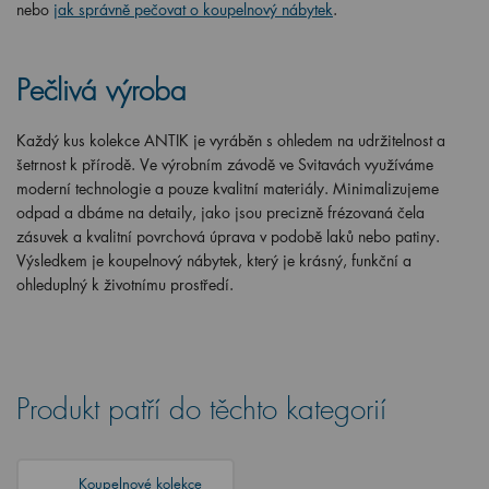
nebo
jak správně pečovat o koupelnový nábytek
.
Pečlivá výroba
Každý kus kolekce ANTIK je vyráběn s ohledem na udržitelnost a
šetrnost k přírodě. Ve výrobním závodě ve Svitavách využíváme
moderní technologie a pouze kvalitní materiály. Minimalizujeme
odpad a dbáme na detaily, jako jsou precizně frézovaná čela
zásuvek a kvalitní povrchová úprava v podobě laků nebo patiny.
Výsledkem je koupelnový nábytek, který je krásný, funkční a
ohleduplný k životnímu prostředí.
Produkt patří do těchto kategorií
Koupelnové kolekce