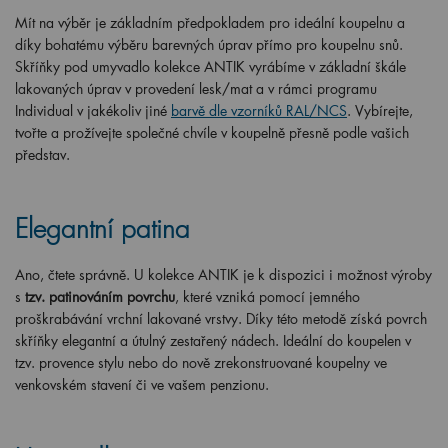
Mít na výběr je základním předpokladem pro ideální koupelnu a
díky bohatému výběru barevných úprav přímo pro koupelnu snů.
Skříňky pod umyvadlo kolekce ANTIK vyrábíme v základní škále
lakovaných úprav v provedení lesk/mat a v rámci programu
Individual v jakékoliv jiné
barvě dle vzorníků RAL/NCS
. Vybírejte,
tvořte a prožívejte společné chvíle v koupelně přesně podle vašich
představ.
Elegantní patina
Ano, čtete správně. U kolekce ANTIK je k dispozici i možnost výroby
s
tzv. patinováním povrchu
, které vzniká pomocí jemného
proškrabávání vrchní lakované vrstvy. Díky této metodě získá povrch
skříňky elegantní a útulný zestařený nádech. Ideální do koupelen v
tzv. provence stylu nebo do nově zrekonstruované koupelny ve
venkovském stavení či ve vašem penzionu.