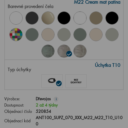
M22 Cream mat patina
Barevné provedení čela
Úchytka T10
Typ úchytky
Výrobce:
Dřevojas
i
Dostupnost:
2 až 4 týdny
Objednací číslo
520854
ANT100_SUPZ_070_XXX_M22_M22_T10_U10
Objednací kód
0