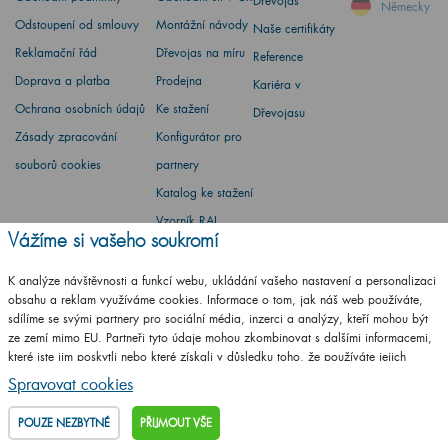
Dřevojas
Německy
Odstoupení od smlouvy
Montážní návody
Naše certifikáty
Reklamační řád
Dřevojas na míru
Reference
Doprava a platba
Prodejna
Kariéra v
Ochrana osobních údajů
Ke stažení
Dřevojasu
Zásady zpracování
Konfigurátor pro
souborů cookies
partnery
Katalog ke stažení
Vzorník RAL
Vážíme si vašeho soukromí
Whistleblowing
Environmentální
K analýze návštěvnosti a funkcí webu, ukládání vašeho nastavení a personalizaci
obsahu a reklam využíváme cookies. Informace o tom, jak náš web používáte,
politika
sdílíme se svými partnery pro sociální média, inzerci a analýzy, kteří mohou být
ze zemí mimo EU. Partneři tyto údaje mohou zkombinovat s dalšími informacemi,
které jste jim poskytli nebo které získali v důsledku toho, že používáte jejich
služby.
Podrobné informace
Spravovat cookies
Barbora Stoklasová
POUZE NEZBYTNÉ
PŘIJMOUT VŠE