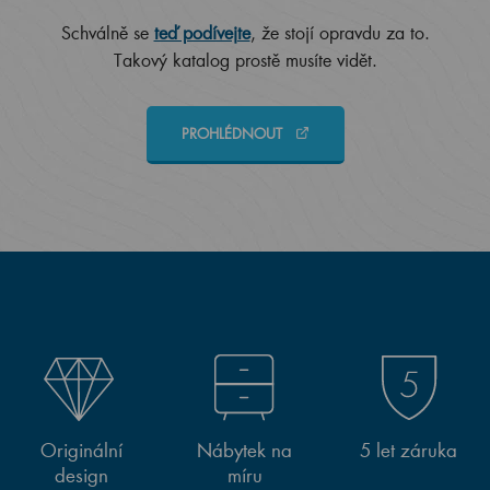
Schválně se
teď podívejte
, že stojí opravdu za to.
Takový katalog prostě musíte vidět.
PROHLÉDNOUT
Originální
Nábytek na
5 let záruka
design
míru