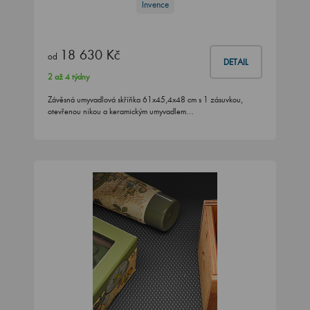
Invence
18 630 Kč
od
DETAIL
2 až 4 týdny
Závěsná umyvadlová skříňka 61x45,4x48 cm s 1 zásuvkou,
otevřenou nikou a keramickým umyvadlem…