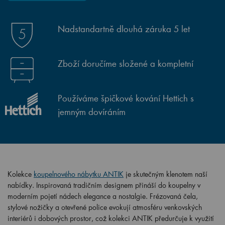
Nadstandartně dlouhá záruka 5 let
Zboží doručíme složené a kompletní
Používáme špičkové kování Hettich s
jemným dovíráním
Kolekce
koupelnového nábytku ANTIK
je skutečným klenotem naší
nabídky. Inspirovaná tradičním designem přináší do koupelny v
moderním pojetí nádech elegance a nostalgie. Frézovaná čela,
stylové nožičky a otevřené police evokují atmosféru venkovských
interiérů i dobových prostor, což kolekci ANTIK předurčuje k využití