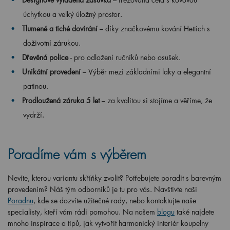
úchytkou a velký úložný prostor.
Tlumené a tiché dovírání
– díky značkovému kování Hettich s
doživotní zárukou.
Dřevěná police
- pro odložení ručníků nebo osušek.
Unikátní provedení
– Výběr mezi základními laky a elegantní
patinou.
Prodloužená záruka 5 let
– za kvalitou si stojíme a věříme, že
vydrží.
Poradíme vám s výběrem
Nevíte, kterou variantu skříňky zvolit? Potřebujete poradit s barevným
provedením? Náš tým odborníků je tu pro vás. Navštivte naši
Poradnu
, kde se dozvíte užitečné rady, nebo kontaktujte naše
specialisty, kteří vám rádi pomohou. Na našem
blogu
také najdete
mnoho inspirace a tipů, jak vytvořit harmonický interiér koupelny