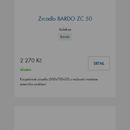
Zrcadlo BARDO ZC 50
Kolekce
Bardo
2 270 Kč
DETAIL
skladem
Koupelnové zrcadlo (500x700x35) s možností instalace
externího osvětlení