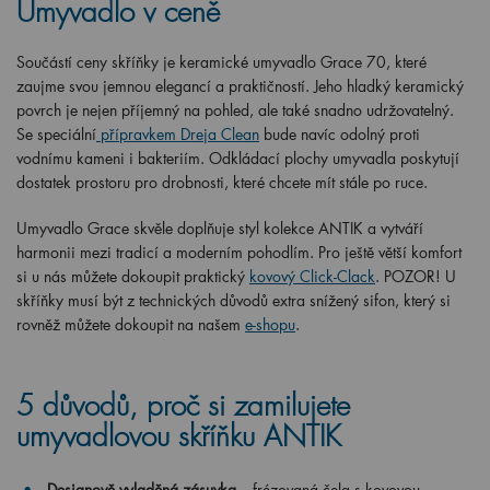
Umyvadlo v ceně
Součástí ceny skříňky je keramické umyvadlo Grace 70, které
zaujme svou jemnou elegancí a praktičností. Jeho hladký keramický
povrch je nejen příjemný na pohled, ale také snadno udržovatelný.
Se speciální
přípravkem Dreja Clean
bude navíc odolný proti
vodnímu kameni i bakteriím. Odkládací plochy umyvadla poskytují
dostatek prostoru pro drobnosti, které chcete mít stále po ruce.
Umyvadlo Grace skvěle doplňuje styl kolekce ANTIK a vytváří
harmonii mezi tradicí a moderním pohodlím. Pro ještě větší komfort
si u nás můžete dokoupit praktický
kovový Click-Clack
. POZOR! U
skříňky musí být z technických důvodů extra snížený sifon, který si
rovněž můžete dokoupit na našem
e-shopu
.
5 důvodů, proč si zamilujete
umyvadlovou skříňku ANTIK
Designově vyladěná zásuvka
– frézovaná čela s kovovou