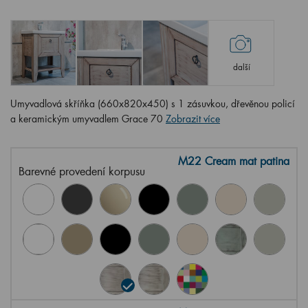
další
Umyvadlová skříňka (660x820x450) s 1 zásuvkou, dřevěnou policí
a keramickým umyvadlem Grace 70
Zobrazit více
M22 Cream mat patina
Barevné provedení korpusu