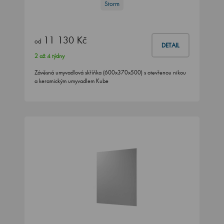
Storm
11 130 Kč
od
DETAIL
2 až 4 týdny
Závěsná umyvadlová skříňka (600x370x500) s otevřenou nikou
a keramickým umyvadlem Kube