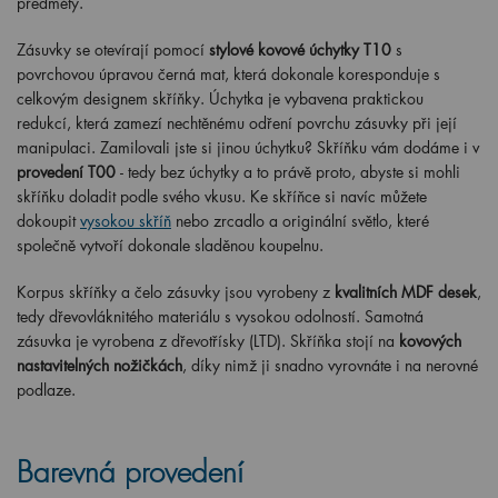
předměty.
Zásuvky se otevírají pomocí
stylové kovové úchytky T10
s
povrchovou úpravou černá mat, která dokonale koresponduje s
celkovým designem skříňky. Úchytka je vybavena praktickou
redukcí, která zamezí nechtěnému odření povrchu zásuvky při její
manipulaci. Zamilovali jste si jinou úchytku? Skříňku vám dodáme i v
provedení T00
- tedy bez úchytky a to právě proto, abyste si mohli
skříňku doladit podle svého vkusu. Ke skříňce si navíc můžete
dokoupit
vysokou skříň
nebo zrcadlo a originální světlo, které
společně vytvoří dokonale sladěnou koupelnu.
Korpus skříňky a čelo zásuvky jsou vyrobeny z
kvalitních MDF desek
,
tedy dřevovláknitého materiálu s vysokou odolností. Samotná
zásuvka je vyrobena z dřevotřísky (LTD). Skříňka stojí na
kovových
nastavitelných nožičkách
, díky nimž ji snadno vyrovnáte i na nerovné
podlaze.
Barevná provedení