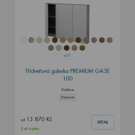
+17
Třídveřová galerka PREMIUM GA3E
100
Kolekce
Premium
13 870 Kč
od
DETAIL
2 až 4 týdny