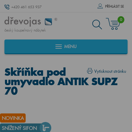
PŘÍHLÁSIT SE
+420 461 653 937
0
český koupelnový nábytek
MENU
Skříňka pod
Vytisknout stránku
umyvadlo ANTIK SUPZ
70
NOVINKA
SNÍŽENÝ SIFON