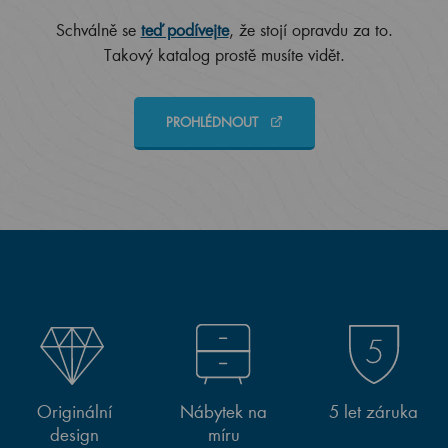
Schválně se
teď podívejte
, že stojí opravdu za to.
Takový katalog prostě musíte vidět.
PROHLÉDNOUT
Originální
Nábytek na
5 let záruka
design
míru