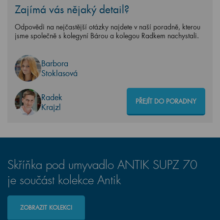
Zajímá vás nějaký detail?
Odpovědi na nejčastější otázky najdete v naší poradně, kterou
jsme společně s kolegyní Bárou a kolegou Radkem nachystali.
Barbora
Stoklasová
Radek
PŘEJÍT DO PORADNY
Krajzl
Skříňka pod umyvadlo ANTIK SUPZ 70
je součást kolekce Antik
ZOBRAZIT KOLEKCI