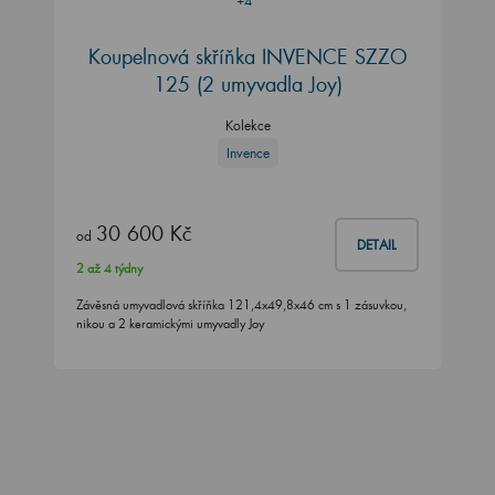
+4
Koupelnová skříňka INVENCE SZZO
125 (2 umyvadla Joy)
Kolekce
Invence
30 600 Kč
od
DETAIL
2 až 4 týdny
Závěsná umyvadlová skříňka 121,4x49,8x46 cm s 1 zásuvkou,
nikou a 2 keramickými umyvadly Joy