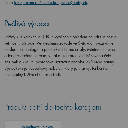
nebo
jak správně pečovat o koupelnový nábytek
.
Pečlivá výroba
Každý kus kolekce ANTIK je vyráběn s ohledem na udržitelnost a
šetrnost k přírodě. Ve výrobním závodě ve Svitavách využíváme
moderní technologie a pouze kvalitní materiály. Minimalizujeme
odpad a dbáme na detaily, jako jsou precizně frézovaná čela
zásuvek a kvalitní povrchová úprava v podobě laků nebo patiny.
Výsledkem je koupelnový nábytek, který je krásný, funkční a
ohleduplný k životnímu prostředí.
Produkt patří do těchto kategorií
Koupelnové kolekce