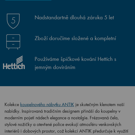
Nadstandartně dlouhá záruka 5 let
Zboží doručíme složené a kompletní
Používáme špičkové kování Hettich s
jemným dovíráním
Kolekce
koupelnového nábytku ANTIK
je skutečným klenotem naší
nabídky. Inspirovaná tradičním designem přináší do koupelny v
moderním pojetí nádech elegance a nostalgie. Frézovaná čela,
stylové nožičky a otevřené police evokují atmosféru venkovských
interiérů i dobových prostor, což kolekci ANTIK předurčuje k využití