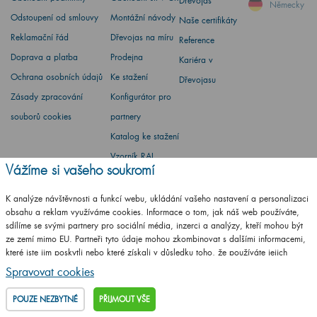
Dřevojas
Německy
Odstoupení od smlouvy
Montážní návody
Naše certifikáty
Reklamační řád
Dřevojas na míru
Reference
Doprava a platba
Prodejna
Kariéra v
Ochrana osobních údajů
Ke stažení
Dřevojasu
Zásady zpracování
Konfigurátor pro
souborů cookies
partnery
Katalog ke stažení
Vzorník RAL
Vážíme si vašeho soukromí
Whistleblowing
Environmentální
K analýze návštěvnosti a funkcí webu, ukládání vašeho nastavení a personalizaci
obsahu a reklam využíváme cookies. Informace o tom, jak náš web používáte,
politika
sdílíme se svými partnery pro sociální média, inzerci a analýzy, kteří mohou být
ze zemí mimo EU. Partneři tyto údaje mohou zkombinovat s dalšími informacemi,
které jste jim poskytli nebo které získali v důsledku toho, že používáte jejich
služby.
Podrobné informace
Spravovat cookies
Barbora Stoklasová
POUZE NEZBYTNÉ
PŘIJMOUT VŠE