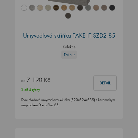
Umyvadlová skříňka TAKE IT SZD2 85
Kolekce
Take It
7 190 Kč
od
DETAIL
2 až 4 týdny
Dvoudveřová umyvadlová skříňka (820x594x335) s keramickým
umyvadlem Dreja Plus 85