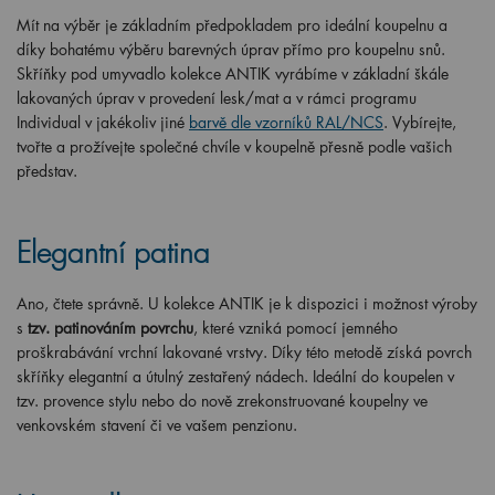
Mít na výběr je základním předpokladem pro ideální koupelnu a
díky bohatému výběru barevných úprav přímo pro koupelnu snů.
Skříňky pod umyvadlo kolekce ANTIK vyrábíme v základní škále
lakovaných úprav v provedení lesk/mat a v rámci programu
Individual v jakékoliv jiné
barvě dle vzorníků RAL/NCS
. Vybírejte,
tvořte a prožívejte společné chvíle v koupelně přesně podle vašich
představ.
Elegantní patina
Ano, čtete správně. U kolekce ANTIK je k dispozici i možnost výroby
s
tzv. patinováním povrchu
, které vzniká pomocí jemného
proškrabávání vrchní lakované vrstvy. Díky této metodě získá povrch
skříňky elegantní a útulný zestařený nádech. Ideální do koupelen v
tzv. provence stylu nebo do nově zrekonstruované koupelny ve
venkovském stavení či ve vašem penzionu.