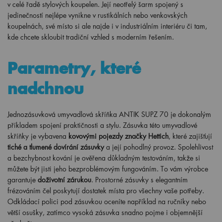
v celé řadě stylových koupelen. Její neotřelý šarm spojený s
jedinečností nejlépe vynikne v rustikálních nebo venkovských
koupelnách, své místo si ale najde i v industriálním interiéru či tam,
kde chcete skloubit tradiční vzhled s moderním řešením.
Parametry, které
nadchnou
Jednozásuvková umyvadlová skříňka ANTIK SUPZ 70 je dokonalým
příkladem spojení praktičnosti a stylu. Zásuvka této umyvadlové
skříňky je vybavena
kovovými pojezdy značky Hettich
, které zajišťují
tiché a tlumené dovírání zásuvky
a její pohodlný provoz. Spolehlivost
a bezchybnost kování je ověřena důkladným testováním, takže si
můžete být jisti jeho bezproblémovým fungováním. To vám výrobce
garantuje
doživotní zárukou
. Prostorné zásuvky s elegantním
frézováním čel poskytují dostatek místa pro všechny vaše potřeby.
Odkládací polici pod zásuvkou oceníte například na ručníky nebo
větší osušky, zatímco vysoká zásuvka snadno pojme i objemnější