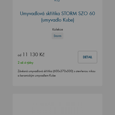
+10
Umyvadlová skříňka STORM SZO 60
(umyvadlo Kube)
Kolekce
Storm
11 130 Kč
od
DETAIL
2 až 4 týdny
Závěsná umyvadlová skříňka (600x370x500) s otevřenou nikou
a keramickým umyvadlem Kube