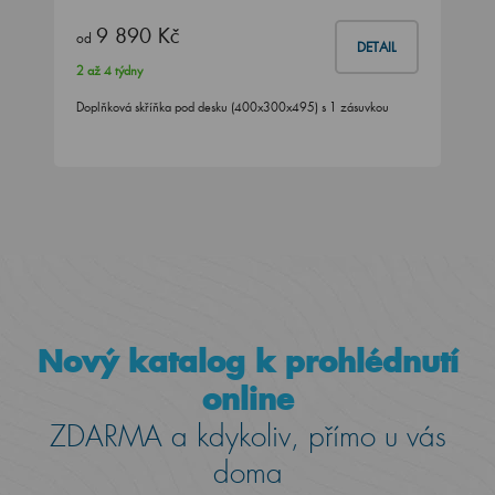
9 890 Kč
od
DETAIL
2 až 4 týdny
Doplňková skříňka pod desku (400x300x495) s 1 zásuvkou
Nový katalog k prohlédnutí
online
ZDARMA a kdykoliv, přímo u vás
doma