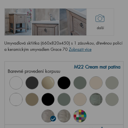
další
Umyvadlová skříňka (660x820x450) s 1 zásuvkou, dřevěnou policí
a keramickým umyvadlem Grace 70
Zobrazit více
M22 Cream mat patina
Barevné provedení korpusu