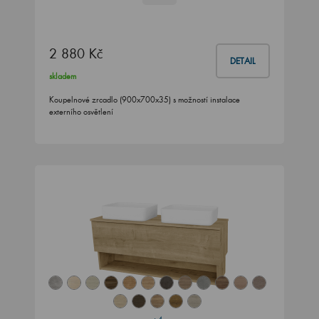
2 880 Kč
DETAIL
skladem
Koupelnové zrcadlo (900x700x35) s možností instalace
externího osvětlení