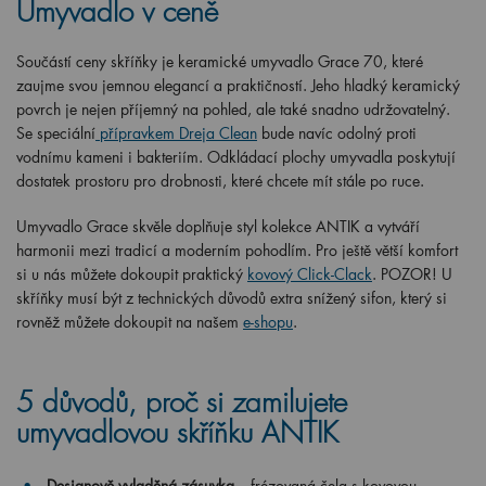
Umyvadlo v ceně
Součástí ceny skříňky je keramické umyvadlo Grace 70, které
zaujme svou jemnou elegancí a praktičností. Jeho hladký keramický
povrch je nejen příjemný na pohled, ale také snadno udržovatelný.
Se speciální
přípravkem Dreja Clean
bude navíc odolný proti
vodnímu kameni i bakteriím. Odkládací plochy umyvadla poskytují
dostatek prostoru pro drobnosti, které chcete mít stále po ruce.
Umyvadlo Grace skvěle doplňuje styl kolekce ANTIK a vytváří
harmonii mezi tradicí a moderním pohodlím. Pro ještě větší komfort
si u nás můžete dokoupit praktický
kovový Click-Clack
. POZOR! U
skříňky musí být z technických důvodů extra snížený sifon, který si
rovněž můžete dokoupit na našem
e-shopu
.
5 důvodů, proč si zamilujete
umyvadlovou skříňku ANTIK
Designově vyladěná zásuvka
– frézovaná čela s kovovou