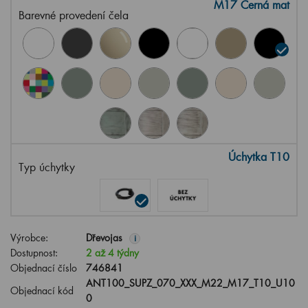
M17 Černá mat
Barevné provedení čela
Úchytka T10
Typ úchytky
Výrobce:
Dřevojas
i
Dostupnost:
2 až 4 týdny
Objednací číslo
746841
ANT100_SUPZ_070_XXX_M22_M17_T10_U10
Objednací kód
0