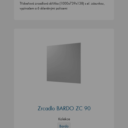
Třídveřová zrcadlová skříňka (1000x739x138) s el. zásuvkou,
vypínačem a 6 skleněnými policemi
Zrcadlo BARDO ZC 90
Kolekce
Bardo