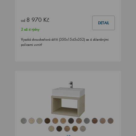
8 970 Kč
od
DETAIL
2 až 4 týdny
Vysoká dvoudveřová skříň (350x1545x352) se 4 skleněnými
policemi uvnitř