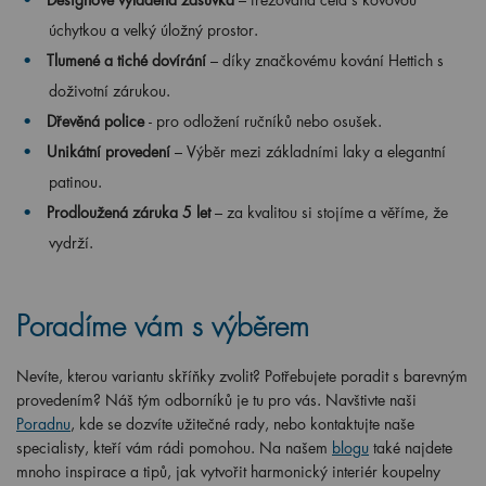
úchytkou a velký úložný prostor.
Tlumené a tiché dovírání
– díky značkovému kování Hettich s
doživotní zárukou.
Dřevěná police
- pro odložení ručníků nebo osušek.
Unikátní provedení
– Výběr mezi základními laky a elegantní
patinou.
Prodloužená záruka 5 let
– za kvalitou si stojíme a věříme, že
vydrží.
Poradíme vám s výběrem
Nevíte, kterou variantu skříňky zvolit? Potřebujete poradit s barevným
provedením? Náš tým odborníků je tu pro vás. Navštivte naši
Poradnu
, kde se dozvíte užitečné rady, nebo kontaktujte naše
specialisty, kteří vám rádi pomohou. Na našem
blogu
také najdete
mnoho inspirace a tipů, jak vytvořit harmonický interiér koupelny