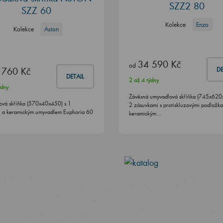
SZZ2 80
SZZ 60
Kolekce
Enzo
Kolekce
Aston
34 590 Kč
od
 760 Kč
DE
DETAIL
2 až 4 týdny
ýdny
Závěsná umyvadlová skříňka (745x620
vá skříňka (570x40x450) s 1
2 zásuvkami s protiskluzovými podložk
 a keramickým umyvadlem Euphoria 60
keramickým…