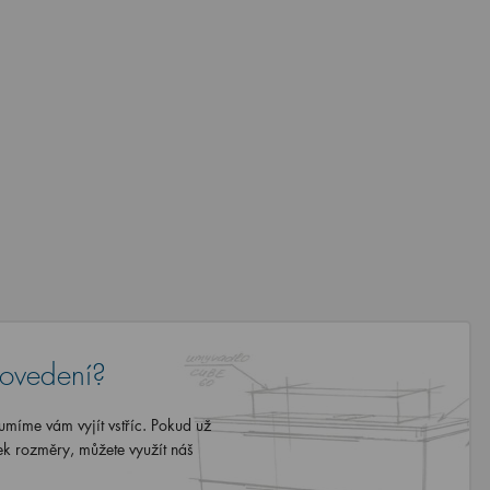
rovedení?
míme vám vyjít vstříc. Pokud už
ek rozměry, můžete využít náš