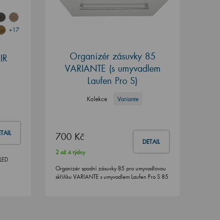
+17
Organizér zásuvky 85
IR
VARIANTE (s umyvadlem
Laufen Pro S)
Kolekce
Variante
TAIL
700 Kč
DETAIL
2 až 4 týdny
 LED
6
Organizér spodní zásuvky 85 pro umyvadlovou
skříňku VARIANTE s umyvadlem Laufen Pro S 85