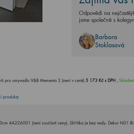
Odpovědi na nejčastějš
jsme společně s kolegy
Barbora
Stoklasová
56 pro umyvadlo V&B Memento 2 (není v ceně)
5 173 Kč s DPH
,
Skladem
cí produkty
m 4A226001 (není součástí ceny). Skříňka je bez vady. Dekor N01 Bíl