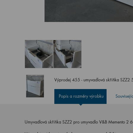
Výprodej 455 - umyvadlová skříňka SZZ2 
Popis a rozměry výrobku
Souvisejí
Umyvadlová skříňka SZZ2 pro umyvadlo V&B Memento 2 60c