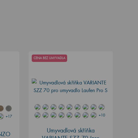
CENA BEZ UMYVADLA
+10
+17
Umyvadlová skříňka
ENZO