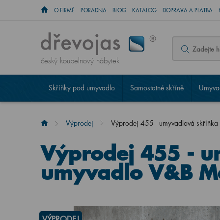
O FIRMĚ
PORADNA
BLOG
KATALOG
DOPRAVA A PLATBA
český koupelnový nábytek
Skříňky pod umyvadlo
Samostatné skříně
Umyvad
Výprodej
Výprodej 455 - umyvadlová skříňka
Výprodej 455 - u
umyvadlo V&B Me
VÝPRODEJ