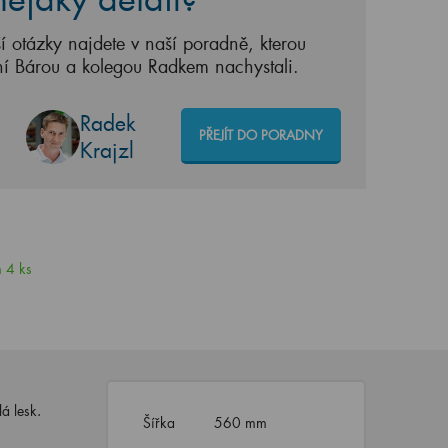
í otázky najdete v naší poradně, kterou
ní Bárou a kolegou Radkem nachystali.
Radek
PŘEJÍT DO PORADNY
Krajzl
 4 ks
á lesk.
Šířka
560 mm