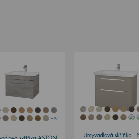
+10
Umyvadlová skříňka 
adlová skříňka ASTON