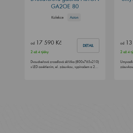
GA2OE 80
Kolekce
Aston
17 590 Kč
13
od
od
DETAIL
2 až 4 týdny
2 až 4 t
Dvoudveřová zrcadlová skříňka (800x765x210)
Umyvadlo
s LED osvětlením, el. zásuvkou, vypínačem a 2…
zásuvkou