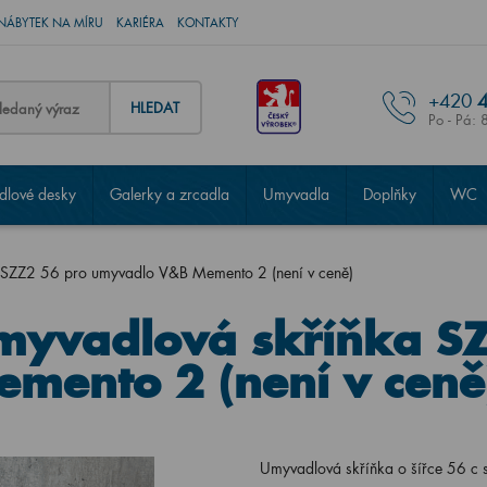
NÁBYTEK NA MÍRU
KARIÉRA
KONTAKTY
+420
4
HLEDAT
Po - Pá: 
lové desky
Galerky a zrcadla
Umyvadla
Doplňky
WC
 SZZ2 56 pro umyvadlo V&B Memento 2 (není v ceně)
myvadlová skříňka S
mento 2 (není v ceně
Umyvadlová skříňka o šířce 56 c