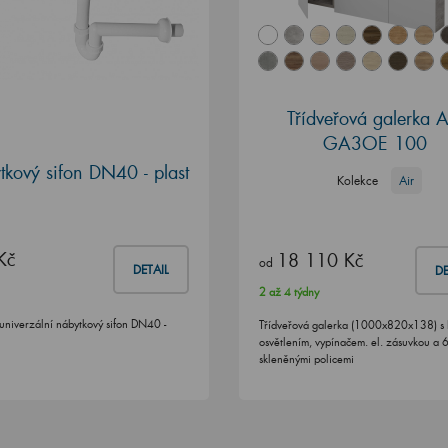
Třídveřová galerka A
GA3OE 100
kový sifon DN40 - plast
Kolekce
Air
Kč
18 110 Kč
od
DETAIL
DE
2 až 4 týdny
univerzální nábytkový sifon DN40 -
Třídveřová galerka (1000x820x138) s
osvětlením, vypínačem. el. zásuvkou a 
skleněnými policemi