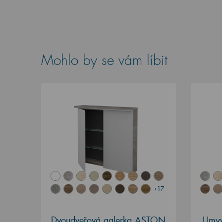
Mohlo by se vám líbit
+17
Dvoudveřová galerka ASTON
Umyv