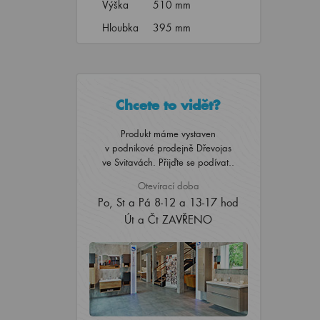
Výška
510 mm
Hloubka
395 mm
Chcete to vidět?
Produkt máme vystaven
v podnikové prodejně Dřevojas
ve Svitavách. Přijďte se podívat..
Otevírací doba
Po, St a Pá 8-12 a 13-17 hod
Út a Čt ZAVŘENO