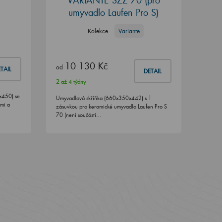
VARIANTE SZZ 70
(pro
umyvadlo Laufen Pro S)
Kolekce
Variante
10 130 Kč
od
TAIL
DETAIL
2 až 4 týdny
x450) se
Umyvadlová skříňka (660x350x442) s 1
ami a
zásuvkou pro keramické umyvadlo Laufen Pro S
70 (není součástí…