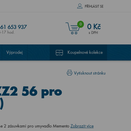
PŘÍHLÁSIT SE
0
0 Kč
61 653 937
8-17 hod.
s DPH
Výprodej
Koupelnové kolekce
Vytisknout stránku
ZZ2 56 pro
)
 se 2 zásuvkami pro umyvadlo Memento
Zobrazit více