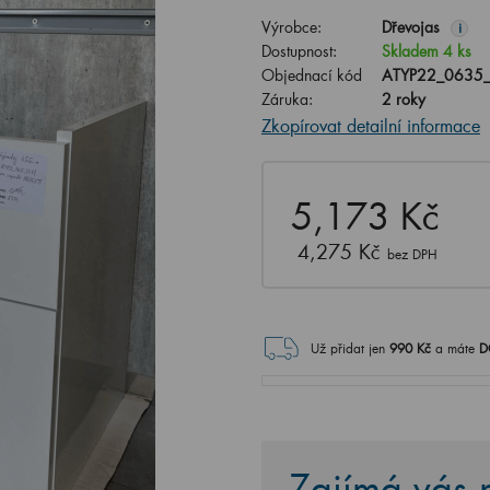
Výrobce:
Dřevojas
i
Dostupnost:
Skladem 4 ks
Objednací kód
ATYP22_0635_
Záruka:
2 roky
Zkopírovat detailní informace
5,173 Kč
4,275 Kč
bez DPH
Už přidat jen
990
Kč
a máte
D
Zajímá vás n