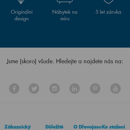
Originální
Nábytek na
5 let záruka
design
míru
Jsme (skoro) všude. Hledejte a najdete nás na:
Zákaznický
Důležité
O Dřevojasu
Ke stažení