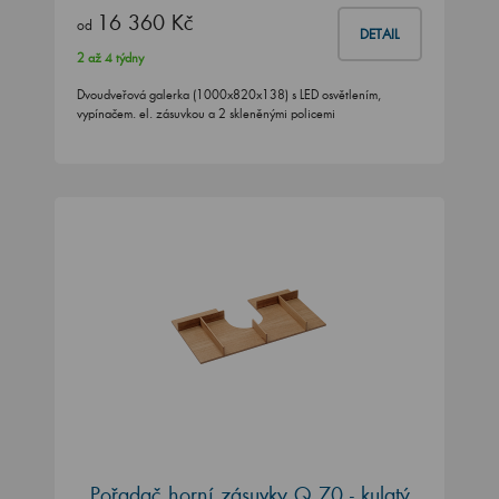
16 360 Kč
od
DETAIL
2 až 4 týdny
Dvoudveřová galerka (1000x820x138) s LED osvětlením,
vypínačem. el. zásuvkou a 2 skleněnými policemi
Pořadač horní zásuvky Q 70 - kulatý