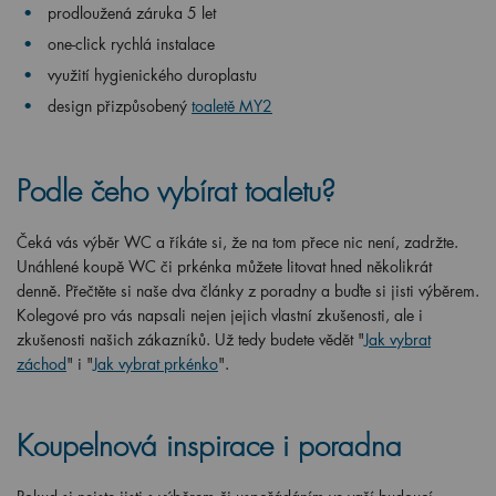
prodloužená záruka 5 let
one-click rychlá instalace
využití hygienického duroplastu
design přizpůsobený
toaletě MY2
Podle čeho vybírat toaletu?
Čeká vás výběr WC a říkáte si, že na tom přece nic není, zadržte.
Unáhlené koupě WC či prkénka můžete litovat hned několikrát
denně. Přečtěte si naše dva články z poradny a buďte si jisti výběrem.
Kolegové pro vás napsali nejen jejich vlastní zkušenosti, ale i
zkušenosti našich zákazníků. Už tedy budete vědět
"
Jak vybrat
záchod
"
i
"
Jak vybrat prkénko
".
Koupelnová inspirace i poradna