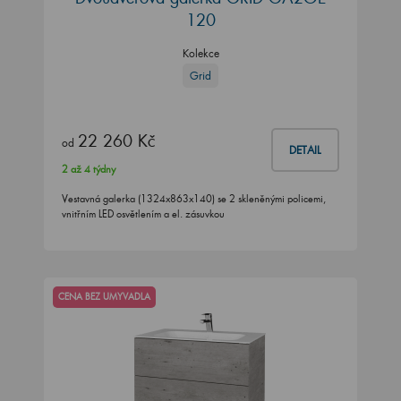
120
Kolekce
Grid
22 260 Kč
od
DETAIL
2 až 4 týdny
Vestavná galerka (1324x863x140) se 2 skleněnými policemi,
vnitřním LED osvětlením a el. zásuvkou
CENA BEZ UMYVADLA