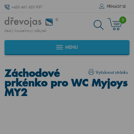
PŘÍHLÁSIT SE
+420 461 653 937
0
český koupelnový nábytek
MENU
Záchodové
Vytisknout stránku
prkénko pro WC Myjoys
MY2