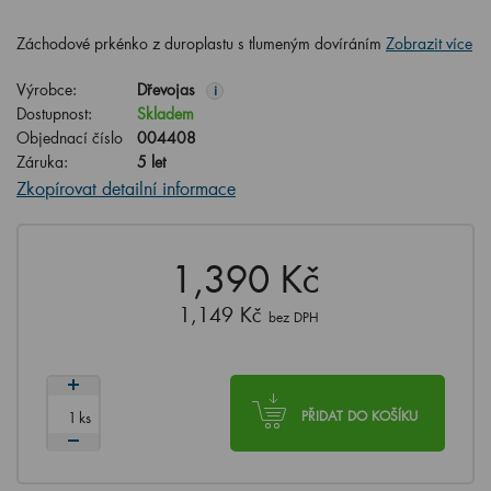
Záchodové prkénko z duroplastu s tlumeným dovíráním
Zobrazit více
Výrobce:
Dřevojas
i
Dostupnost:
Skladem
Objednací číslo
004408
Záruka:
5 let
Zkopírovat detailní informace
1,390 Kč
1,149 Kč
bez DPH
ks
PŘIDAT DO KOŠÍKU