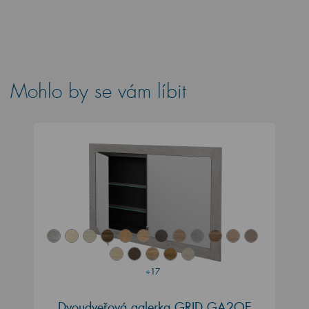
Mohlo by se vám líbit
+17
Dvoudveřová galerka GRID GA2OE