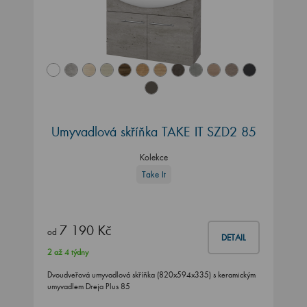
Umyvadlová skříňka TAKE IT SZD2 85
Kolekce
Take It
7 190 Kč
od
DETAIL
2 až 4 týdny
Dvoudveřová umyvadlová skříňka (820x594x335) s keramickým
umyvadlem Dreja Plus 85