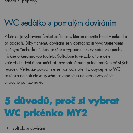
nářadí či přípravy.
WC sedátko s pomalým dovíráním
Prkénko je vybaveno funkcí soft-close, kterou oceníte hned v několika
případech. Díky tichému dovírání se v domácnosti vyvarujete všem
hlučným “nehodám”, kdy prkénko vypadne z ruky nebo ve spěchu
třískne o keramickou toaletu. Soft-close také zabraňuje dětem
způsobit si lehké poranění při neopatrné manipulaci malých dětských
ručiček. Věřte, že pokud jste se rozhodli přejít z obyčejného WC
prkénka na soft-close systém, rozhodně to nebudou zbytečně
utracené peníze navíc.
5 důvodů, proč si vybrat
WC prkénko MY2
soft-close dovírání