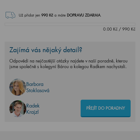
Už přidat jen
990
Kč
a máte
DOPRAVU ZDARMA
.
0.00
Kč
/
990
Kč
Zajímá vás nějaký detail?
Odpovědi na nejčastější otázky najdete v naší poradně, kterou
jsme společně s kolegyní Bárou a kolegou Radkem nachystali.
Barbora
Stoklasová
Radek
PŘEJÍT DO PORADNY
Krajzl