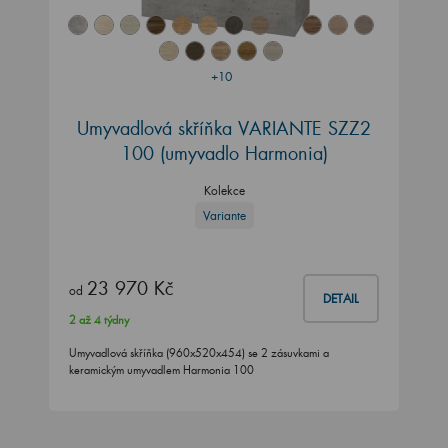
+10
Umyvadlová skříňka VARIANTE SZZ2
100 (umyvadlo Harmonia)
Kolekce
Variante
23 970 Kč
od
DETAIL
2 až 4 týdny
Umyvadlová skříňka (960x520x454) se 2 zásuvkami a
keramickým umyvadlem Harmonia 100