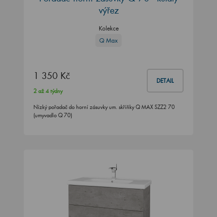
výřez
Kolekce
Q Max
1 350 Kč
DETAIL
2 až 4 týdny
Nízký pořadač do horní zásuvky um. skříňky Q MAX SZZ2 70
(umyvadlo Q 70)