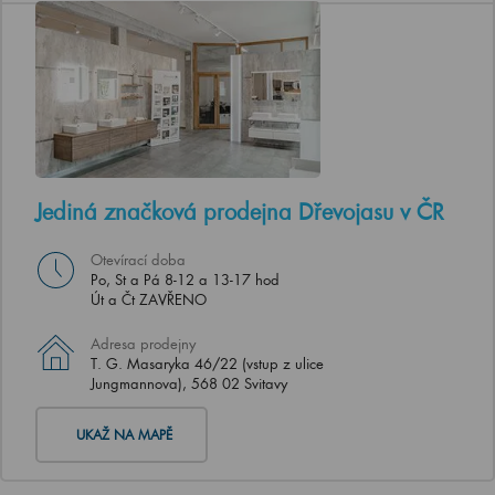
Jediná značková prodejna Dřevojasu v ČR
Otevírací doba
Po, St a Pá 8-12 a 13-17 hod
Út a Čt ZAVŘENO
Adresa prodejny
T. G. Masaryka 46/22 (vstup z ulice
Jungmannova), 568 02 Svitavy
UKAŽ NA MAPĚ