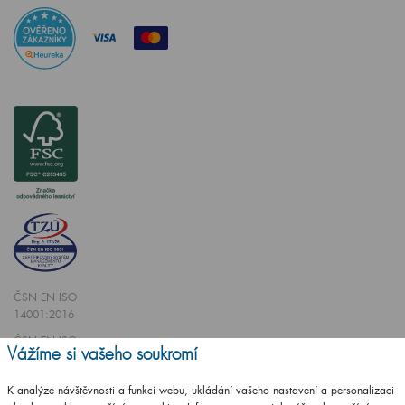
ČSN EN ISO
14001:2016
ČSN EN ISO
Vážíme si vašeho soukromí
9001:2016
K analýze návštěvnosti a funkcí webu, ukládání vašeho nastavení a personalizaci