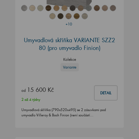
+10
Umyvadlová skříňka VARIANTE SZZ2
80
(pro umyvadlo Finion)
Kolekce
Variante
15 600 Kč
od
DETAIL
2 až 4 týdny
Umyvadlová skříňka (790x520x495) se 2 zásuvkami pod
umyvadlo Villeroy & Boch Finion (není součástí…