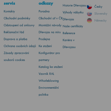
servis
odkazy
Historie Dřevojasu
Česky
Kontakty
Poradna
Výhody nábytku
Slovensky
Obchodní podmínky
Obchodní síť v ČR
Dřevojas
Německy
Odstoupení od smlouvy
Montážní návody
Naše certifikáty
Reklamační řád
Dřevojas na míru
Reference
Doprava a platba
Prodejna
Kariéra v
Ochrana osobních údajů
Ke stažení
Dřevojasu
Zásady zpracování
Konfigurátor pro
souborů cookies
partnery
Katalog ke stažení
Vzorník RAL
Whistleblowing
Environmentální
politika