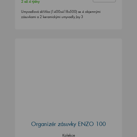
2 až 4 týdny
Umyvadlová skříňka (1400x418x500) se 4 objemnými
zásuvkami a 2 keramickými umyvadly Joy 3
Organizér zásuvky ENZO 100
Kolekce