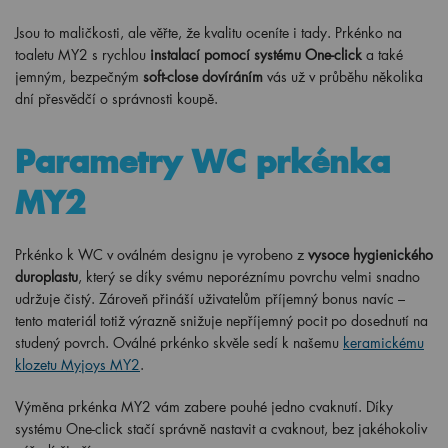
Jsou to maličkosti, ale věřte, že kvalitu oceníte i tady. Prkénko na
toaletu MY2 s rychlou
instalací pomocí systému One-click
a také
jemným, bezpečným
soft-close dovíráním
vás už v průběhu několika
dní přesvědčí o správnosti koupě.
Parametry WC prkénka
MY2
Prkénko k WC v oválném designu je vyrobeno z
vysoce hygienického
duroplastu
, který se díky svému neporéznímu povrchu velmi snadno
udržuje čistý. Zároveň přináší uživatelům příjemný bonus navíc –
tento materiál totiž výrazně snižuje nepříjemný pocit po dosednutí na
studený povrch. Oválné prkénko skvěle sedí k našemu
keramickému
klozetu Myjoys MY2
.
Výměna prkénka MY2 vám zabere pouhé jedno cvaknutí. Díky
systému One-click stačí správně nastavit a cvaknout, bez jakéhokoliv