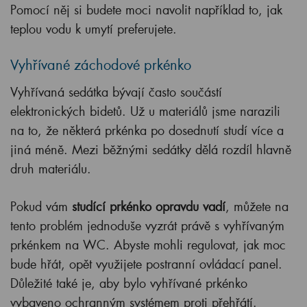
Pomocí něj si budete moci navolit například to, jak
teplou vodu k umytí preferujete.
Vyhřívané záchodové prkénko
Vyhřívaná sedátka bývají často součástí
elektronických bidetů. Už u materiálů jsme narazili
na to, že některá prkénka po dosednutí studí více a
jiná méně. Mezi běžnými sedátky dělá rozdíl hlavně
druh materiálu.
Pokud vám
studící prkénko opravdu vadí
, můžete na
tento problém jednoduše vyzrát právě s vyhřívaným
prkénkem na WC. Abyste mohli regulovat, jak moc
bude hřát, opět využijete postranní ovládací panel.
Důležité také je, aby bylo vyhřívané prkénko
vybaveno ochranným systémem proti přehřátí.