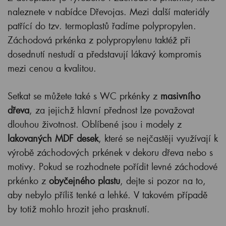
naleznete v nabídce Dřevojas. Mezi další materiály
patřící do tzv. termoplastů řadíme polypropylen.
Záchodová prkénka z polypropylenu taktéž při
dosednutí nestudí a představují lákavý kompromis
mezi cenou a kvalitou.
Setkat se můžete také s WC prkénky z
masivního
dřeva
, za jejichž hlavní přednost lze považovat
dlouhou životnost. Oblíbené jsou i modely z
lakovaných MDF desek
, které se nejčastěji využívají k
výrobě záchodových prkének v dekoru dřeva nebo s
motivy. Pokud se rozhodnete pořídit levné záchodové
prkénko z
obyčejného plastu
, dejte si pozor na to,
aby nebylo příliš tenké a lehké. V takovém případě
by totiž mohlo hrozit jeho prasknutí.