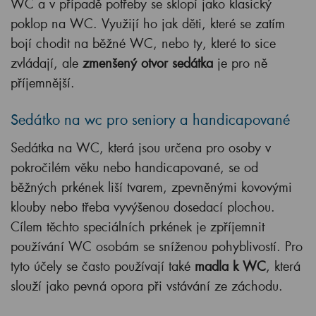
WC a v případě potřeby se sklopí jako klasický
poklop na WC. Využijí ho jak děti, které se zatím
bojí chodit na běžné WC, nebo ty, které to sice
zvládají, ale
zmenšený otvor sedátka
je pro ně
příjemnější.
Sedátko na wc pro seniory a handicapované
Sedátka na WC, která jsou určena pro osoby v
pokročilém věku nebo handicapované, se od
běžných prkének liší tvarem, zpevněnými kovovými
klouby nebo třeba vyvýšenou dosedací plochou.
Cílem těchto speciálních prkének je zpříjemnit
používání WC osobám se sníženou pohyblivostí. Pro
tyto účely se často používají také
madla k WC
, která
slouží jako pevná opora při vstávání ze záchodu.