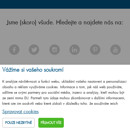
Jsme (skoro) všude. Hledejte a najdete nás na:
Vážíme si vašeho soukromí
K analýze návštěvnosti a funkcí webu, ukládání vašeho nastavení a personalizaci
obsahu a reklam využíváme cookies. Informace o tom, jak náš web používáte,
Zákaznický
Důležité
O Dřevojasu
Ke stažení
sdílíme se svými partnery pro sociální média, inzerci a analýzy, kteří mohou být
servis
odkazy
Historie Dřevojasu
ze zemí mimo EU. Partneři tyto údaje mohou zkombinovat s dalšími informacemi,
Česky
které jste jim poskytli nebo které získali v důsledku toho, že používáte jejich
Kontakty
Poradna
Výhody nábytku
Slovensky
služby.
Podrobné informace
Spravovat cookies
Obchodní podmínky
Obchodní síť v ČR
Dřevojas
Německy
Odstoupení od smlouvy
Montážní návody
Naše certifikáty
POUZE NEZBYTNÉ
PŘIJMOUT VŠE
Reklamační řád
Dřevojas na míru
Reference