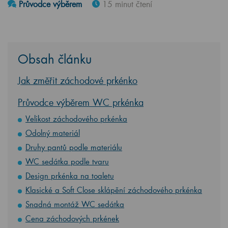
Průvodce výběrem
15 minut čtení
Obsah článku
Jak změřit záchodové prkénko
Průvodce výběrem WC prkénka
Velikost záchodového prkénka
Odolný materiál
Druhy pantů podle materiálu
WC sedátka podle tvaru
Design prkénka na toaletu
Klasické a Soft Close sklápění záchodového prkénka
Snadná montáž WC sedátka
Cena záchodových prkének