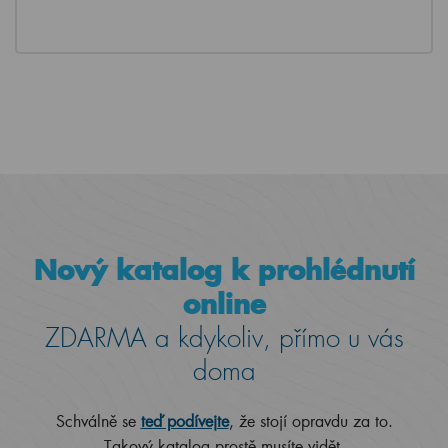
Nový katalog k prohlédnutí
online
ZDARMA a kdykoliv, přímo u vás
doma
Schválně se
teď podívejte
, že stojí opravdu za to.
Takový katalog prostě musíte vidět.