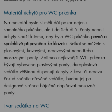
Materiál úchytů pro WC prkénka
Na materiál byste si měli dát pozor nejen u
samotného prkénka, ale i dalších dílů. Panty neboli
úchyty slouží k tomu, aby bylo WC prkénko
pevně a
spolehlivě připevněno ke klozetu
. Setkat se můžete s
plastovými, kovovými, nerezovými nebo třeba
mosaznými panty. Zatímco nejlevnější WC prkénka
bývají vybavena plastovými panty, duroplastová
sedátka většinou disponují úchyty z kovu či nerezu.
Pokud sháníte dřevěné sedátko, budou jej po
designové stránce báječně doplňovat mosazné
panty.
Tvar sedátka na WC