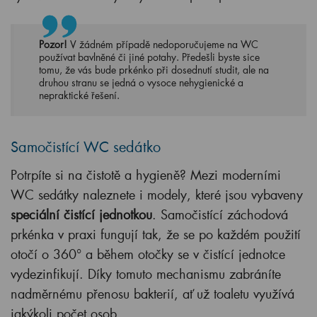
Pozor!
V žádném případě nedoporučujeme na WC
používat bavlněné či jiné potahy. Předešli byste sice
tomu, že vás bude prkénko při dosednutí studit, ale na
druhou stranu se jedná o vysoce nehygienické a
nepraktické řešení.
Samočistící WC sedátko
Potrpíte si na čistotě a hygieně? Mezi moderními
WC sedátky naleznete i modely, které jsou vybaveny
speciální čistící jednotkou
. Samočistící záchodová
prkénka v praxi fungují tak, že se po každém použití
otočí o 360° a během otočky se v čistící jednotce
vydezinfikují. Díky tomuto mechanismu zabráníte
nadměrnému přenosu bakterií, ať už toaletu využívá
jakýkoli počet osob.