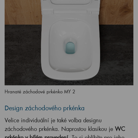
Hranaté záchodové prkénko MY 2
Design záchodového prkénka
Velice individuální je také volba designu
záchodového prkénka. Naprostou klasikou je
WC
prkénko v bílém provedení
. To si oblíbíte pro jeho