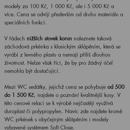
modely za 100 Kč, 1 000 Kč, ale i 5 000 Kč a
více. Cena se odvíjí především od druhu materiálu a
speciálních funkcí.
V řádech
nižších stovek korun
naleznete taková
záchodová prkénka s klasickým sklápěním, která se
vyrábí z levného plastu a nemají příliš dlouhou
životnost. Nelze však říci, že by pro žádný účel
nemohla být dostačující.
Mezi WC sedátky, jejichž cena se pohybuje
od 500
do 1 500 Kč
, najdete o poznání kvalitnější kusy. V
této cenové relaci se k výrobě nejčastěji využívá
duroplast či polypropylen. Navíc zde najdete kromě
WC prkének s obyčejným sklápěním i modely
vybavené systémem Soft Close.