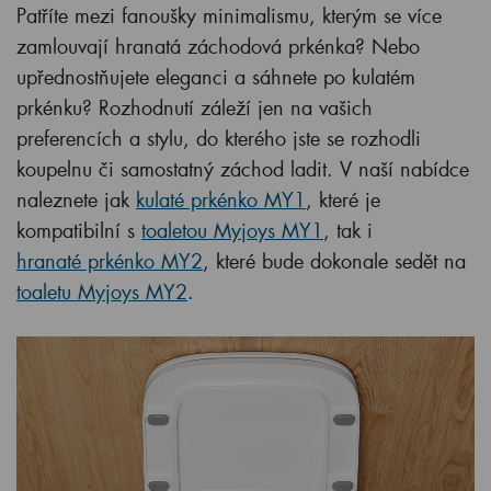
Patříte mezi fanoušky minimalismu, kterým se více
zamlouvají hranatá záchodová prkénka? Nebo
upřednostňujete eleganci a sáhnete po kulatém
prkénku? Rozhodnutí záleží jen na vašich
preferencích a stylu, do kterého jste se rozhodli
koupelnu či samostatný záchod ladit. V naší nabídce
naleznete jak
kulaté prkénko MY1
, které je
kompatibilní s
toaletou Myjoys MY1
, tak i
hranaté prkénko MY2
, které bude dokonale sedět na
toaletu Myjoys MY2
.