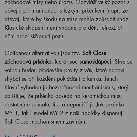
záchodové mísy nebo úrazu. Obzvlášť velký pozor si
dávejte při manipulaci s těžkým prkénkem (např. ze
dřeva), které by škodu na míse mohlo způsobit snáz.
Klasické sklápění není vhodné pro děti, jelikož při
něm hrozí skřípnutí prstů.
Oblíbenou alternativou jsou tzv.
Soft Close
záchodová prkénka
, která jsou
samosklápěcí
. Skvělou
volbou budou především pro ty z vás, které nebaví
shýbat se při každém pokládání prkénka. Jejich
hlavní výhodou je bezpečnostní mechanismus, který
zajišťuje, že prkénko dosedá na keramickou mísu
dostatečně pomalu, tiše a neponičí ji. Jak prkénko
MY 1, tak i model MY 2 z naší nabídky disponují
Soft Close mechanismem zavírání.