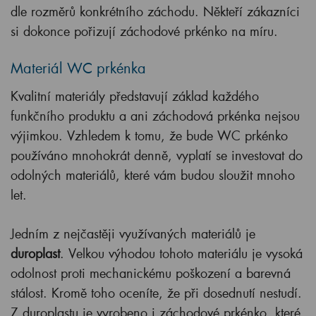
dle rozměrů konkrétního záchodu. Někteří zákazníci
si dokonce pořizují záchodové prkénko na míru.
Materiál WC prkénka
Kvalitní materiály představují základ každého
funkčního produktu a ani záchodová prkénka nejsou
výjimkou. Vzhledem k tomu, že bude WC prkénko
používáno mnohokrát denně, vyplatí se investovat do
odolných materiálů, které vám budou sloužit mnoho
let.
Jedním z nejčastěji využívaných materiálů je
duroplast
. Velkou výhodou tohoto materiálu je vysoká
odolnost proti mechanickému poškození a barevná
stálost. Kromě toho oceníte, že při dosednutí nestudí.
Z duroplastu je vyrobeno i záchodové prkénko, které