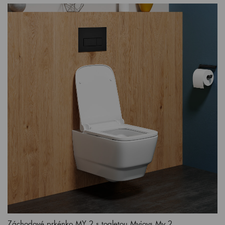
Záchodové prkénko MY 2 s toaletou Myjoys My 2