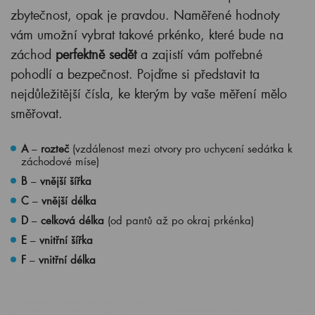
zbytečnost, opak je pravdou. Naměřené hodnoty
vám umožní vybrat takové prkénko, které bude na
záchod
perfektně sedět
a zajistí vám potřebné
pohodlí a bezpečnost. Pojďme si představit ta
nejdůležitější čísla, ke kterým by vaše měření mělo
směřovat.
A
–
rozteč
(vzdálenost mezi otvory pro uchycení sedátka k
záchodové míse)
B
–
vnější šířka
C
–
vnější délka
D
–
celková délka
(od pantů až po okraj prkénka)
E
–
vnitřní šířka
F
–
vnitřní délka