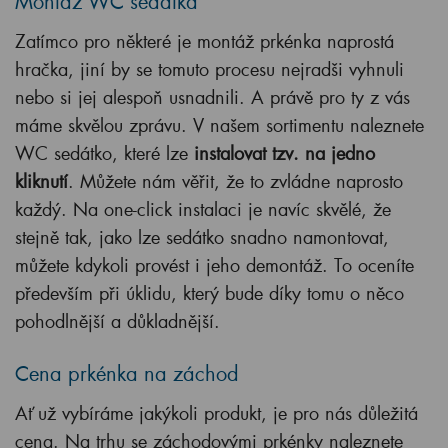
Montáž WC sedátka
Zatímco pro některé je montáž prkénka naprostá
hračka, jiní by se tomuto procesu nejradši vyhnuli
nebo si jej alespoň usnadnili. A právě pro ty z vás
máme skvělou zprávu. V našem sortimentu naleznete
WC sedátko, které lze
instalovat tzv. na jedno
kliknutí
. Můžete nám věřit, že to zvládne naprosto
každý. Na one-click instalaci je navíc skvělé, že
stejně tak, jako lze sedátko snadno namontovat,
můžete kdykoli provést i jeho demontáž. To oceníte
především při úklidu, který bude díky tomu o něco
pohodlnější a důkladnější.
Cena prkénka na záchod
Ať už vybíráme jakýkoli produkt, je pro nás důležitá
cena. Na trhu se záchodovými prkénky naleznete