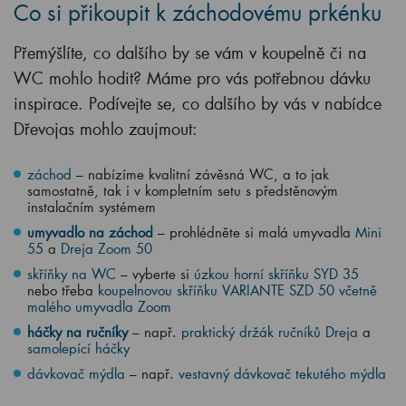
Co si přikoupit k záchodovému prkénku
Přemýšlíte, co dalšího by se vám v koupelně či na
WC mohlo hodit? Máme pro vás potřebnou dávku
inspirace. Podívejte se, co dalšího by vás v nabídce
Dřevojas mohlo zaujmout:
záchod
– nabízíme kvalitní závěsná WC, a to jak
samostatně, tak i v kompletním setu s předstěnovým
instalačním systémem
umyvadlo na záchod
– prohlédněte si malá umyvadla
Mini
55
a
Dreja Zoom 50
skříňky na WC
– vyberte si
úzkou horní skříňku SYD 35
nebo třeba
koupelnovou skříňku VARIANTE SZD 50 včetně
malého umyvadla Zoom
háčky na ručníky
– např.
praktický držák ručníků Dreja
a
samolepící háčky
dávkovač mýdla
– např.
vestavný dávkovač tekutého mýdla