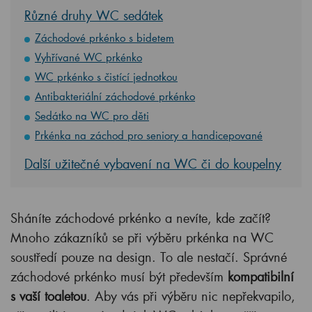
Různé druhy WC sedátek
Záchodové prkénko s bidetem
Vyhřívané WC prkénko
WC prkénko s čistící jednotkou
Antibakteriální záchodové prkénko
Sedátko na WC pro děti
Prkénka na záchod pro seniory a handicepované
Další užitečné vybavení na WC či do koupelny
Sháníte záchodové prkénko a nevíte, kde začít?
Mnoho zákazníků se při výběru prkénka na WC
soustředí pouze na design. To ale nestačí. Správné
záchodové prkénko musí být především
kompatibilní
s vaší toaletou
. Aby vás při výběru nic nepřekvapilo,