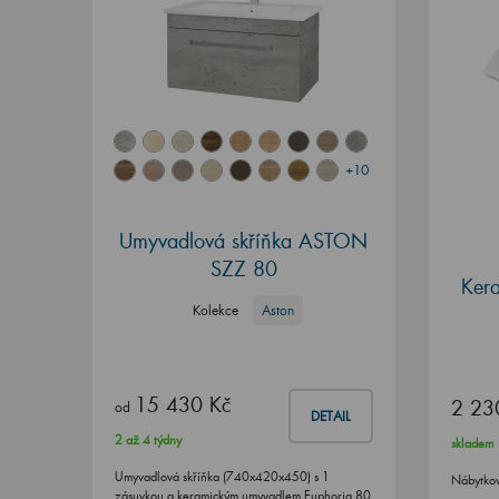
+10
Umyvadlová skříňka ASTON
SZZ 80
Ker
Kolekce
Aston
15 430 Kč
2 23
od
DETAIL
2 až 4 týdny
skladem
Umyvadlová skříňka (740x420x450) s 1
Nábytko
zásuvkou a keramickým umyvadlem Euphoria 80