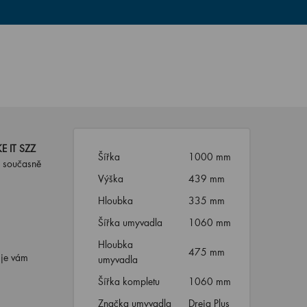
E IT SZZ
Šířka
1000 mm
a současně
Výška
439 mm
Hloubka
335 mm
Šířka umyvadla
1060 mm
Hloubka
475 mm
 je vám
umyvadla
Šířka kompletu
1060 mm
Značka umyvadla
Dreja Plus