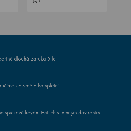
Joy 3
artně dlouhá záruka 5 let
ručíme složené a kompletní
e špičkové kování Hettich s jemným dovíráním