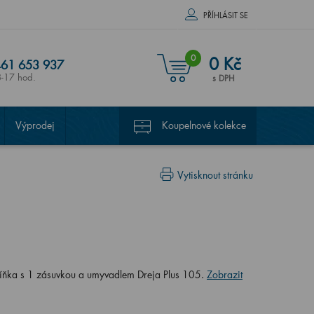
PŘÍHLÁSIT SE
0
0 Kč
61 653 937
8-17 hod.
s DPH
Výprodej
Koupelnové kolekce
Vytisknout stránku
íňka s 1 zásuvkou a umyvadlem Dreja Plus 105.
Zobrazit