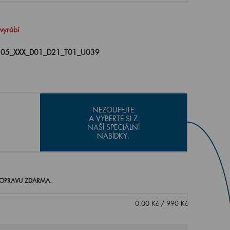
evyrábí
105_XXX_D01_D21_T01_U039
NEZOUFEJTE
A VYBERTE SI Z
NAŠÍ SPECIÁLNÍ
NABÍDKY.
OPRAVU ZDARMA
.
0.00
Kč
/
990
Kč