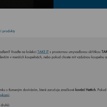
cí produkty
adlem? Vsaďte na kolekci
TAKE IT
s prostornou umyvadlovou skříňkou
TAK
edevším v menších koupelnách, nebo pokud chcete mít vzdušnou koupelnu 
vku s tlumeným dovíráním, které zaručuje značkové
kování Hettich
. Pokud
uvkami
.
druhů: