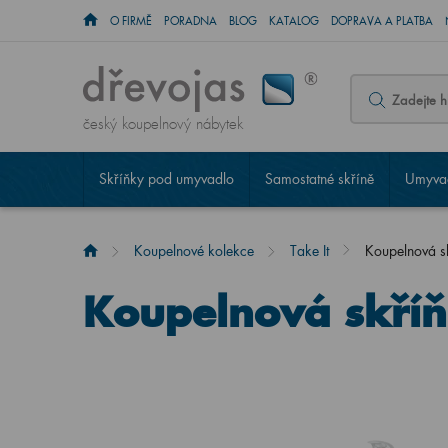
O FIRMĚ
PORADNA
BLOG
KATALOG
DOPRAVA A PLATBA
český koupelnový nábytek
Skříňky pod umyvadlo
Samostatné skříně
Umyvad
Koupelnové kolekce
Take It
Koupelnová s
Koupelnová skříň