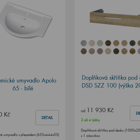
Doplňková skříňka pod 
amické umyvadlo Apolo
DSD SZZ 100 (výška 2
65 - bílé
11 930 Kč
od
0 Kč
DE
DETAIL
2 až 4 týdny
Doplňková skříňka pod desku (1000x2
vé umyvadlo s přepadem (655x444x55)
s 1 zásuvkou