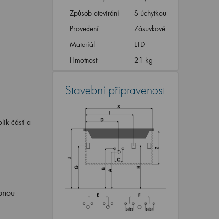
Způsob otevírání
S úchytkou
Provedení
Zásuvkové
Materiál
LTD
Hmotnost
21 kg
Stavební připravenost
lik částí a
ebnou