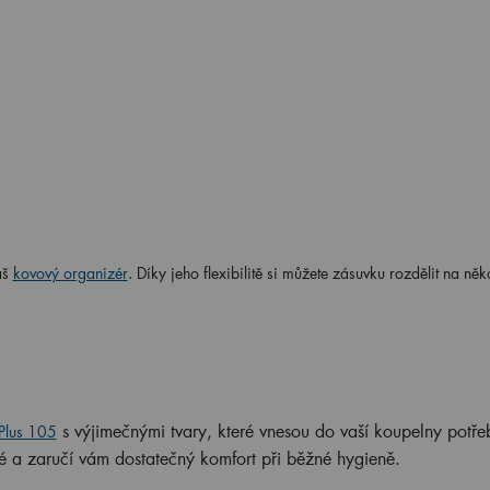
áš
kovový organizér
. Díky jeho flexibilitě si můžete zásuvku rozdělit na něko
s výjimečnými tvary, které vnesou do vaší koupelny potř
Plus 105
é a zaručí vám dostatečný komfort při běžné hygieně.