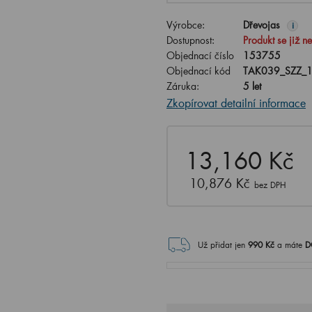
Výrobce:
Dřevojas
i
Dostupnost:
Produkt se již n
Objednací číslo
153755
Objednací kód
TAK039_SZZ_
Záruka:
5 let
Zkopírovat detailní informace
13,160 Kč
10,876 Kč
bez DPH
Už přidat jen
990
Kč
a máte
D