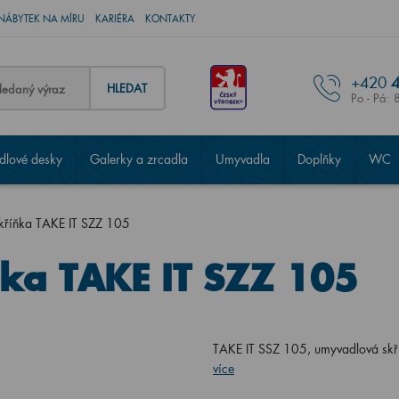
NÁBYTEK NA MÍRU
KARIÉRA
KONTAKTY
+420
4
HLEDAT
Po - Pá: 
lové desky
Galerky a zrcadla
Umyvadla
Doplňky
WC
kříňka TAKE IT SZZ 105
ka TAKE IT SZZ 105
TAKE IT SSZ 105, umyvadlová skř
více