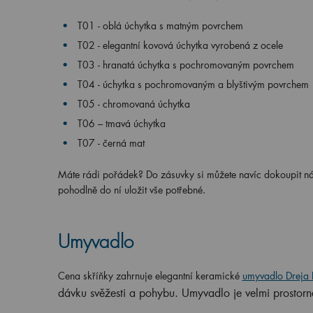
T01 - oblá úchytka s matným povrchem
T02 - elegantní kovová úchytka vyrobená z ocele
T03 - hranatá úchytka s pochromovaným povrchem
T04 - úchytka s pochromovaným a blyštivým povrchem
T05 - chromovaná úchytka
T06 – tmavá úchytka
T07 - černá mat
Máte rádi pořádek? Do zásuvky si můžete navíc dokoupit n
pohodlně do ní uložit vše potřebné.
Umyvadlo
Cena skříňky zahrnuje elegantní keramické
umyvadlo Dreja 
dávku svěžesti a pohybu.
U
myvadlo je velmi prostorn