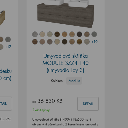
+10
+17
Umyvadlová skříňka
MODULE SZZ4 140
(umyvadlo Joy 3)
desku
0 cm)
Kolekce
Module
36 830 Kč
od
TAIL
DETAIL
2 až 4 týdny
00x495)
Umyvadlová skříňka (1400x418x500) se 4
objemnými zásuvkami a 2 keramickými umyvadly