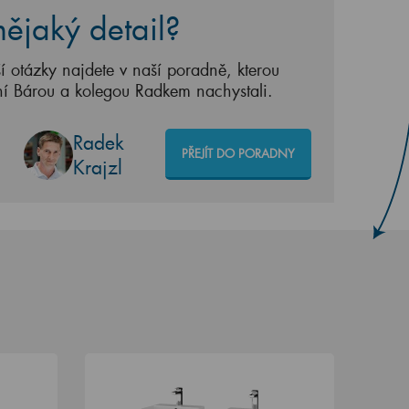
ějaký detail?
í otázky najdete v naší poradně, kterou
ní Bárou a kolegou Radkem nachystali.
Radek
PŘEJÍT DO PORADNY
Krajzl