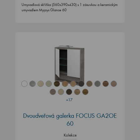
Umyvadlová skříňka (560x390x430) s 1 zásuvkou a keramickým
umyvadlem Myjoys Glance 60
+17
Dvoudveřová galerka FOCUS GA2OE
60
Kolekce