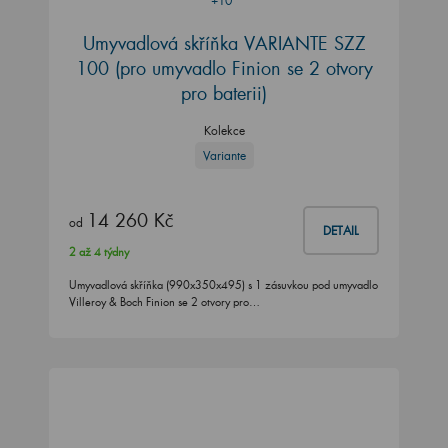
+10
Umyvadlová skříňka VARIANTE SZZ
100
(pro umyvadlo Finion se 2 otvory
pro baterii)
Kolekce
Variante
14 260 Kč
od
DETAIL
2 až 4 týdny
Umyvadlová skříňka (990x350x495) s 1 zásuvkou pod umyvadlo
Villeroy & Boch Finion se 2 otvory pro…