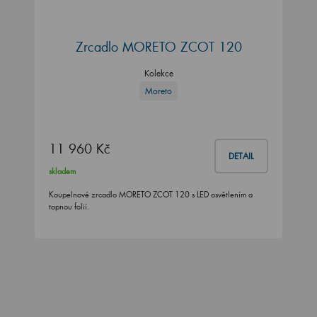
Zrcadlo MORETO ZCOT 120
Kolekce
Moreto
11 960 Kč
DETAIL
skladem
Koupelnové zrcadlo MORETO ZCOT 120 s LED osvětlením a
topnou folií.