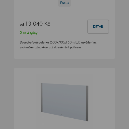
Focus
13 040 Kč
od
DETAIL
2 až 4 týdny
Dvoudveřová galerka (600x700x150) s LED osvětlením,
vypínačem zásuvkou a 2 skleněnými policemi