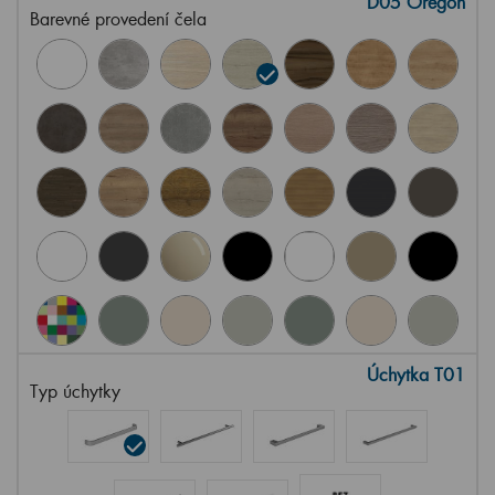
D05 Oregon
Barevné provedení čela
Úchytka T01
Typ úchytky