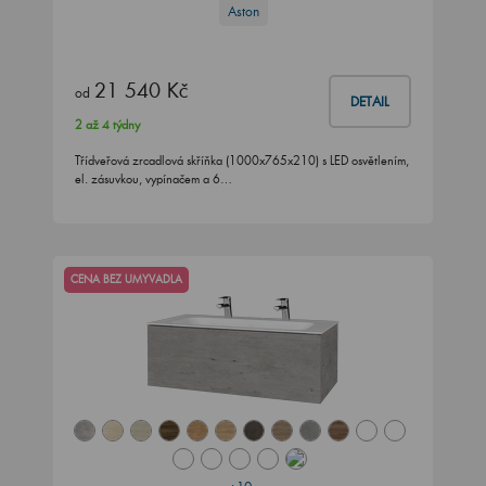
Aston
21 540 Kč
od
DETAIL
2 až 4 týdny
Třídveřová zrcadlová skříňka (1000x765x210) s LED osvětlením,
el. zásuvkou, vypínačem a 6…
CENA BEZ UMYVADLA