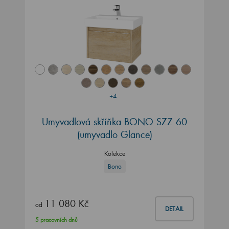
+4
Umyvadlová skříňka BONO SZZ 60
(umyvadlo Glance)
Kolekce
Bono
11 080 Kč
od
DETAIL
5 pracovních dnů