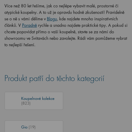
Více než 80 let řešíme, jak co nejlépe vybavit malé, prostorné či
atypické koupelny. A to už je opravdu hodně zkušeností! Pravidelně
se o ně s vámi dělíme v
Blogu
, kde najdete mnoho inspirativních
článků. V
Poradně
rychle a snadno najdete praktické tipy. A pokud si
chcete popovídat přímo o vaší koupelně, stavte se za námi do
showroomu ve Svitavách nebo zavolejte. Rádi vám pomůžeme vybrat
to nejlepší řešení.
Produkt patří do těchto kategorií
Koupelnové kolekce
(823)
Gio
(19)