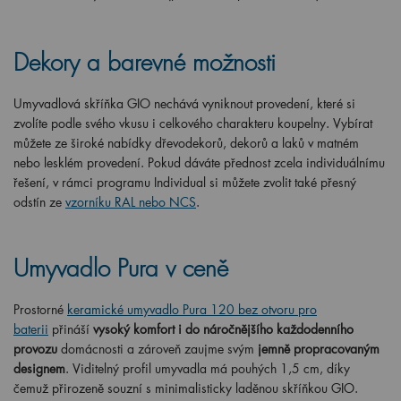
Dekory a barevné možnosti
Umyvadlová skříňka GIO nechává vyniknout provedení, které si
zvolíte podle svého vkusu i celkového charakteru koupelny. Vybírat
můžete ze široké nabídky dřevodekorů, dekorů a laků v matném
nebo lesklém provedení. Pokud dáváte přednost zcela individuálnímu
řešení, v rámci programu Individual si můžete zvolit také přesný
odstín ze
vzorníku RAL nebo NCS
.
Umyvadlo Pura v ceně
Prostorné
keramické umyvadlo Pura 120 bez otvoru pro
baterii
přináší
vysoký komfort i do náročnějšího každodenního
provozu
domácnosti a zároveň zaujme svým
jemně propracovaným
designem
. Viditelný profil umyvadla má pouhých 1,5 cm, díky
čemuž přirozeně souzní s minimalisticky laděnou skříňkou GIO.