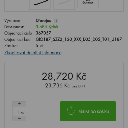
Výrobce:
Dřevojas
i
Dostupnost:
3 až 5 týdnů
Objednací číslo
367057
Objednací kód
GIO187_SZZ2_120_XXX_D05_D05_T01_U187
Záruka:
5 let
Zkopírovat detailní informace
28,720 Kč
23,736 Kč
bez DPH
ks
PŘIDAT DO KOŠÍKU