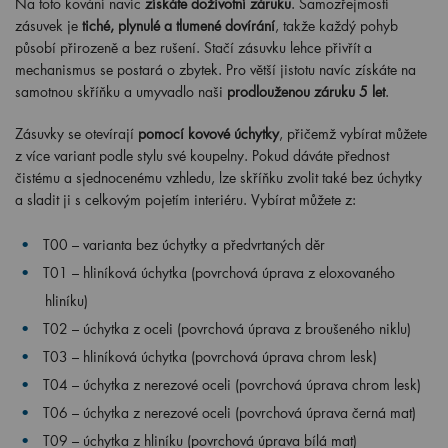
Na toto kování navíc
získáte doživotní záruku
. Samozřejmostí
zásuvek je
tiché, plynulé a tlumené dovírání
, takže každý pohyb
působí přirozeně a bez rušení. Stačí zásuvku lehce přivřít a
mechanismus se postará o zbytek. Pro větší jistotu navíc získáte na
samotnou skříňku a umyvadlo naši
prodlouženou záruku 5 let
.
Zásuvky se otevírají
pomocí kovové úchytky
, přičemž vybírat můžete
z více variant podle stylu své koupelny. Pokud dáváte přednost
čistému a sjednocenému vzhledu, lze skříňku zvolit také bez úchytky
a sladit ji s celkovým pojetím interiéru. Vybírat můžete z:
T00 – varianta bez úchytky a předvrtaných děr
T01 – hliníková úchytka (povrchová úprava z eloxovaného
hliníku)
T02 – úchytka z oceli (povrchová úprava z broušeného niklu)
T03 – hliníková úchytka (povrchová úprava chrom lesk)
T04 – úchytka z nerezové oceli (povrchová úprava chrom lesk)
T06 – úchytka z nerezové oceli (povrchová úprava černá mat)
T09 – úchytka z hliníku (povrchová úprava bílá mat)