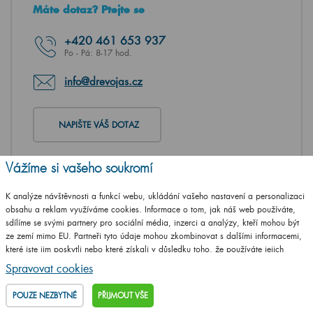
Máte dotaz? Ptejte se
+420
461 653 937
Po - Pá: 8-17 hod.
info@drevojas.cz
NAPIŠTE VÁŠ DOTAZ
Vážíme si vašeho soukromí
K analýze návštěvnosti a funkcí webu, ukládání vašeho nastavení a personalizaci
obsahu a reklam využíváme cookies. Informace o tom, jak náš web používáte,
sdílíme se svými partnery pro sociální média, inzerci a analýzy, kteří mohou být
ze zemí mimo EU. Partneři tyto údaje mohou zkombinovat s dalšími informacemi,
které jste jim poskytli nebo které získali v důsledku toho, že používáte jejich
služby.
Podrobné informace
Spravovat cookies
POUZE NEZBYTNÉ
PŘIJMOUT VŠE