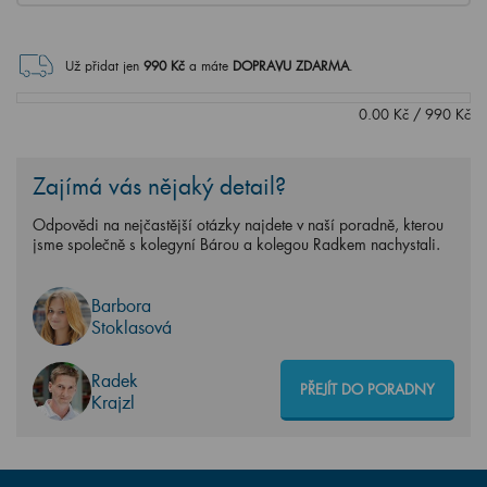
Už přidat jen
990
Kč
a máte
DOPRAVU ZDARMA
.
0.00
Kč
/
990
Kč
Zajímá vás nějaký detail?
Odpovědi na nejčastější otázky najdete v naší poradně, kterou
jsme společně s kolegyní Bárou a kolegou Radkem nachystali.
Barbora
Stoklasová
Radek
PŘEJÍT DO PORADNY
Krajzl