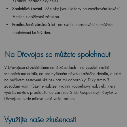
skříňkou harmonický celek.
Spolehlivé kování
- Zásuvky jsou uloženy na značkovém kování
Hettich s doživotní zárukou.
Prodloužená záruka 5 let
- na kvalitu zpracování se můžete
spolehnout každý den.
Na Dřevojas se můžete spolehnout
V Dřevojasu si zakládáme na 3 zásadách – na vysoké kvalitě
vstupních materiálů, na promyšleném návrhu každého detailu, a také
na pečlivém sestavení skříněk našimi odborníky. Díky těmto 3
zásadám vám můžeme nabízet kvalitní koupelnový nábytek, který
vydrží, navíc s prodlouženou zárukou 5 let. Koupelnový nábytek z
Dřevojasu bude milovat celá vaše rodina.
Využijte naše zkušenosti