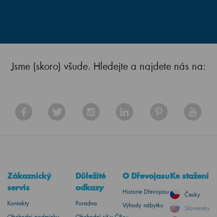
Jsme (skoro) všude. Hledejte a najdete nás na:
Zákaznický
Důležité
O Dřevojasu
Ke stažení
servis
odkazy
Historie Dřevojasu
Česky
Kontakty
Poradna
Výhody nábytku
Slovensky
Obchodní podmínky
Obchodní síť v ČR