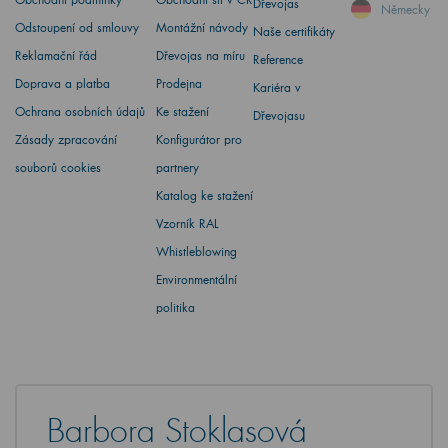
Dřevojas
Německy
Odstoupení od smlouvy
Montážní návody
Naše certifikáty
Reklamační řád
Dřevojas na míru
Reference
Doprava a platba
Prodejna
Kariéra v
Ochrana osobních údajů
Ke stažení
Dřevojasu
Zásady zpracování
Konfigurátor pro
souborů cookies
partnery
Katalog ke stažení
Vzorník RAL
Whistleblowing
Environmentální
politika
Barbora Stoklasová