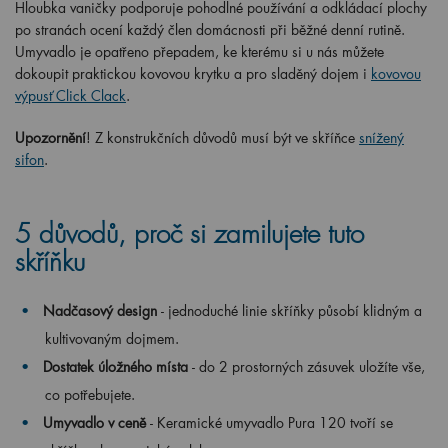
Hloubka vaničky podporuje pohodlné používání a odkládací plochy
po stranách ocení každý člen domácnosti při běžné denní rutině.
Umyvadlo je opatřeno přepadem, ke kterému si u nás můžete
dokoupit praktickou kovovou krytku a pro sladěný dojem i
kovovou
výpusť Click Clack
.
Upozornění
! Z konstrukčních důvodů musí být ve skříňce
snížený
sifon
.
5 důvodů, proč si zamilujete tuto
skříňku
Nadčasový design
- jednoduché linie skříňky působí klidným a
kultivovaným dojmem.
Dostatek úložného místa
- do 2 prostorných zásuvek uložíte vše,
co potřebujete.
Umyvadlo v ceně
- Keramické umyvadlo Pura 120 tvoří se