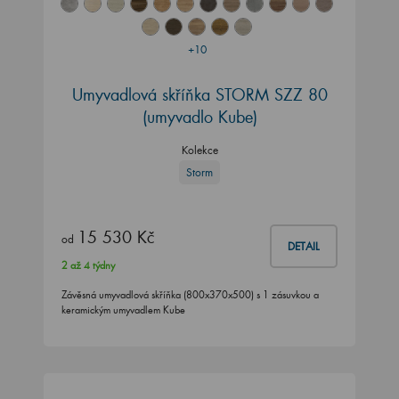
+10
Umyvadlová skříňka STORM SZZ 80
(umyvadlo Kube)
Kolekce
Storm
15 530 Kč
od
DETAIL
2 až 4 týdny
Závěsná umyvadlová skříňka (800x370x500) s 1 zásuvkou a
keramickým umyvadlem Kube