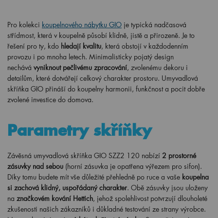
Pro kolekci
koupelnového nábytku GIO
je typická nadčasová
střídmost, která v koupelně působí klidně, jistě a přirozeně. Je to
řešení pro ty, kdo
hledají kvalitu
, která obstojí v každodenním
provozu i po mnoha letech. Minimalisticky pojatý design
nechává
vyniknout pečlivému zpracování
, zvolenému dekoru i
detailům, které dotvářejí celkový charakter prostoru. Umyvadlová
skříňka GIO přináší do koupelny harmonii, funkčnost a pocit dobře
zvolené investice do domova.
Parametry skříňky
Závěsná umyvadlová skříňka GIO SZZ2 120 nabízí
2 prostorné
zásuvky nad sebou
(horní zásuvka je opatřena výřezem pro sifon).
Díky tomu budete mít vše důležité přehledně po ruce a vaše
koupelna
si zachová klidný, uspořádaný charakter
. Obě zásuvky jsou uloženy
na
značkovém kování Hettich
, jehož spolehlivost potvrzují dlouholeté
zkušenosti našich zákazníků i důkladné testování ze strany výrobce.