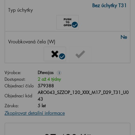
Bez úchytky T31
Typ úchytky
Ne
Vroubkovaná čela (W)
Výrobce:
Dřevojas
i
Dostupnost:
2 až 4 týdny
Objednací číslo
579388
ARO043_SZZOP_120_XXX_M17_D29_T31_U0
Objednací kód
43
Záruka:
5 let
Zkopírovat detailní informace