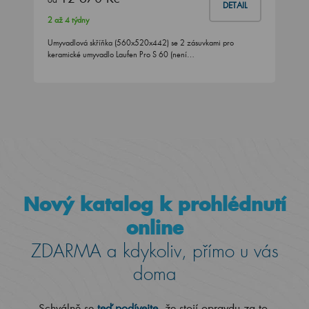
DETAIL
2 až 4 týdny
Umyvadlová skříňka (560x520x442) se 2 zásuvkami pro
keramické umyvadlo Laufen Pro S 60 (není…
Nový katalog k prohlédnutí
online
ZDARMA a kdykoliv, přímo u vás
doma
Schválně se
teď podívejte
, že stojí opravdu za to.