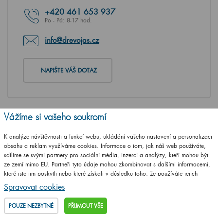
+420
461 653 937
Po - Pá: 8-17 hod.
info@drevojas.cz
NAPIŠTE VÁŠ DOTAZ
Vážíme si vašeho soukromí
K analýze návštěvnosti a funkcí webu, ukládání vašeho nastavení a personalizaci
obsahu a reklam využíváme cookies. Informace o tom, jak náš web používáte,
sdílíme se svými partnery pro sociální média, inzerci a analýzy, kteří mohou být
ze zemí mimo EU. Partneři tyto údaje mohou zkombinovat s dalšími informacemi,
které jste jim poskytli nebo které získali v důsledku toho, že používáte jejich
služby.
Podrobné informace
Spravovat cookies
POUZE NEZBYTNÉ
PŘIJMOUT VŠE