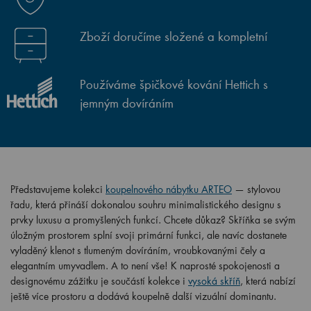
Zboží doručíme složené a kompletní
Používáme špičkové kování Hettich s
jemným dovíráním
Představujeme kolekci
koupelnového nábytku ARTEO
— stylovou
řadu, která přináší dokonalou souhru minimalistického designu s
prvky luxusu a promyšlených funkcí. Chcete důkaz? Skříňka se svým
úložným prostorem splní svoji primární funkci, ale navíc dostanete
vyladěný klenot s tlumeným dovíráním, vroubkovanými čely a
elegantním umyvadlem. A to není vše! K naprosté spokojenosti a
designovému zážitku je součástí kolekce i
vysoká skříň
, která nabízí
ještě více prostoru a dodává koupelně další vizuální dominantu.