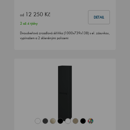
12 250 Kč
od
DETAIL
2 až 4 týdny
Dvoudveřová zrcadlová skříňka (1000x739x138) s el. zásuvkou,
vypínačem a 2 skleněnými policemi