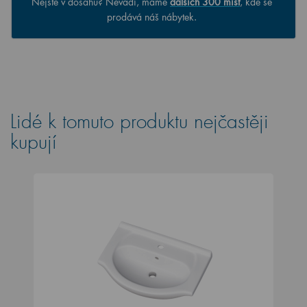
Nejste v dosahu? Nevadí, máme
dalších 300 míst
, kde se
prodává náš nábytek.
Lidé k tomuto produktu nejčastěji
kupují