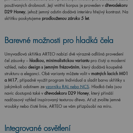
používaných drobností. Její vnitřní korpus je proveden v
dřevodekoru
D29 Honey
, jehož jemný odstín dodává interiéru hřejivý kontrast. Na
skříňku poskytujeme
prodlouženou záruku 5 let
.
Barevné možnosti pro hladká čela
Umyvadlová skříňka ARTEO nabízí dvě výrazně odlišná provedení
čel zásuvky –
hladkou, minimalistickou variantu
pro čistý a moderní
vzhled, nebo
design s jemným frézováním
, který dodává koupelně
strukturu a eleganci. Obě varianty můžete volit v
matných lacích M01
a M17
, případně využít program Individual a sladit barvu skříňky s
jakýmkoli odstínem ze
vzorníku RAL nebo NCS
. Hladká čela jsou
navíc dostupná také v
dřevodekoru D29 Honey
, který přináší
nadčasový vzhled inspirovaný texturou dřeva. Ať už zvolíte jemné
vroubky nebo čisté linie, ARTEO se vám přizpůsobí na míru.
Integrované osvětlení