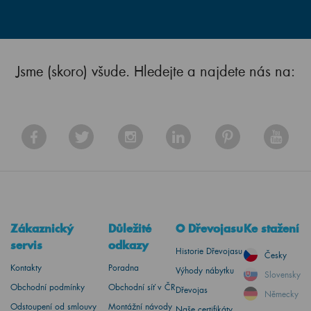
Jsme (skoro) všude. Hledejte a najdete nás na:
Zákaznický
Důležité
O Dřevojasu
Ke stažení
servis
odkazy
Historie Dřevojasu
Česky
Kontakty
Poradna
Výhody nábytku
Slovensky
Obchodní podmínky
Obchodní síť v ČR
Dřevojas
Německy
Odstoupení od smlouvy
Montážní návody
Naše certifikáty