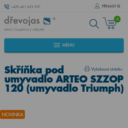
PŘÍHLÁSIT SE
+420 461 653 937
0
český koupelnový nábytek
MENU
Skříňka pod
Vytisknout stránku
umyvadlo ARTEO SZZOP
120 (umyvadlo Triumph)
NOVINKA