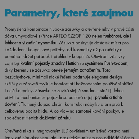
Parametry, které zaujmou
Promyšlená kombinace hluboké zásuvky a otevřené niky v pravé části
dává umyvadlové skříňce ARTEO SZZOP 120 nejen
funkčnost, ale i
lehkost a vizuální dynamiku
. Zásuvka poskytuje dostatek místa pro
každodenní koupelnové potřeby, od kosmetiky až po ručníky a
pomáhá udržet pořádek i přehled v koupelně. Otevírání zásuvky
zajišťují
kvalitní pojezdy značky Hettich
se
systémem Push-to-open
,
díky kterému se zásuvka otevře
jemným zatlačením
. Toto
bezúchytkové, minimalistické řešení podtrhuje elegantní design
skříňky a zároveň zvyšuje komfort při každodenním používání skříně
i celé koupelny. Zásuvka se zavírá stejně snadno – stačí ji lehce
přivřít a mechanismus pojezdů se postará o její
plynulé a tiché
dovření
. Tlumený dojezd chrání konstrukci nábytku a přispívá k
celkovému pocitu klidu. A co víc – na samotné kování poskytuje
společnost Hettich
doživotní záruku
.
Otevřená nika s integrovaným LED osvětlením umístěná vpravo není
jen vizuálním akcentem, ale i praktickým místem pro odkládání často