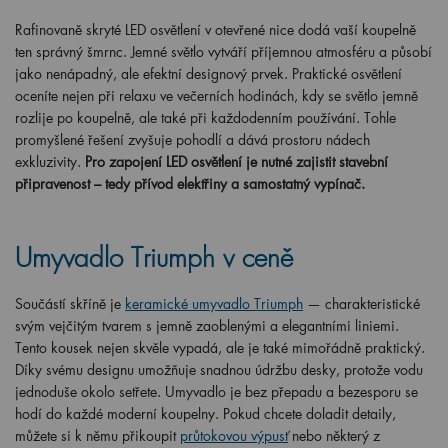
Rafinovaně skryté LED osvětlení v otevřené nice dodá vaší koupelně
ten správný šmrnc. Jemné světlo vytváří příjemnou atmosféru a působí
jako nenápadný, ale efektní designový prvek. Praktické osvětlení
oceníte nejen při relaxu ve večerních hodinách, kdy se světlo jemně
rozlije po koupelně, ale také při každodenním používání. Tohle
promyšlené řešení zvyšuje pohodlí a dává prostoru nádech
exkluzivity.
Pro zapojení LED osvětlení je nutné zajistit stavební
připravenost – tedy přívod elektřiny a samostatný vypínač.
Umyvadlo Triumph v ceně
Součástí skříně je
keramické umyvadlo Triumph
— charakteristické
svým vejčitým tvarem s jemně zaoblenými a elegantními liniemi.
Tento kousek nejen skvěle vypadá, ale je také mimořádně praktický.
Díky svému designu umožňuje snadnou údržbu desky, protože vodu
jednoduše okolo setřete. Umyvadlo je bez přepadu a bezesporu se
hodí do každé moderní koupelny. Pokud chcete doladit detaily,
můžete si k němu přikoupit
průtokovou výpusť
nebo některý z