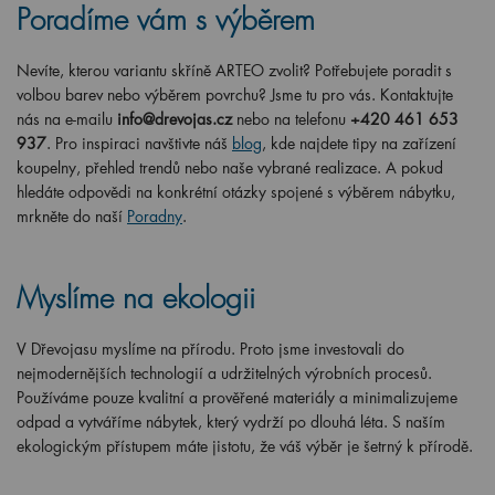
Poradíme vám s výběrem
Nevíte, kterou variantu skříně ARTEO zvolit? Potřebujete poradit s
volbou barev nebo výběrem povrchu? Jsme tu pro vás. Kontaktujte
nás na e-mailu
info@drevojas.cz
nebo na telefonu
+420 461 653
937
. Pro inspiraci navštivte náš
blog
, kde najdete tipy na zařízení
koupelny, přehled trendů nebo naše vybrané realizace. A pokud
hledáte odpovědi na konkrétní otázky spojené s výběrem nábytku,
mrkněte do naší
Poradny
.
Myslíme na ekologii
V Dřevojasu myslíme na přírodu. Proto jsme investovali do
nejmodernějších technologií a udržitelných výrobních procesů.
Používáme pouze kvalitní a prověřené materiály a minimalizujeme
odpad a vytváříme nábytek, který vydrží po dlouhá léta. S naším
ekologickým přístupem máte jistotu, že váš výběr je šetrný k přírodě.