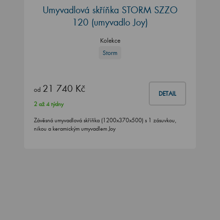
Umyvadlová skříňka STORM SZZO
120 (umyvadlo Joy)
Kolekce
Storm
21 740 Kč
od
DETAIL
2 až 4 týdny
Závěsná umyvadlová skříňka (1200x370x500) s 1 zásuvkou,
nikou a keramickým umyvadlem Joy