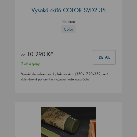
Vysoká skříň COLOR SVD2 35
Kolekce
Color
10 290 Kč
od
DETAIL
2 až 4 týdny
Vysoká dvoudveřová doplňková skříň (350x1720x352) se 4
skleněnými policemi a možností koše na prádlo