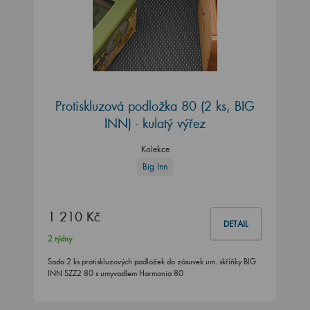
Protiskluzová podložka 80 (2 ks, BIG
INN) - kulatý výřez
Kolekce
Big Inn
1 210 Kč
DETAIL
2 týdny
Sada 2 ks protiskluzových podložek do zásuvek um. skříňky BIG
INN SZZ2 80 s umyvadlem Harmonia 80