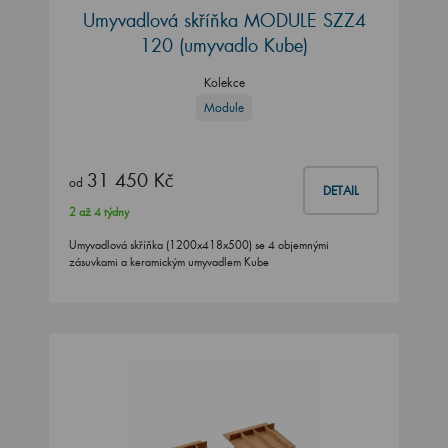
Umyvadlová skříňka MODULE SZZ4
120
(umyvadlo Kube)
Kolekce
Module
31 450 Kč
od
DETAIL
2 až 4 týdny
Umyvadlová skříňka (1200x418x500) se 4 objemnými
zásuvkami a keramickým umyvadlem Kube