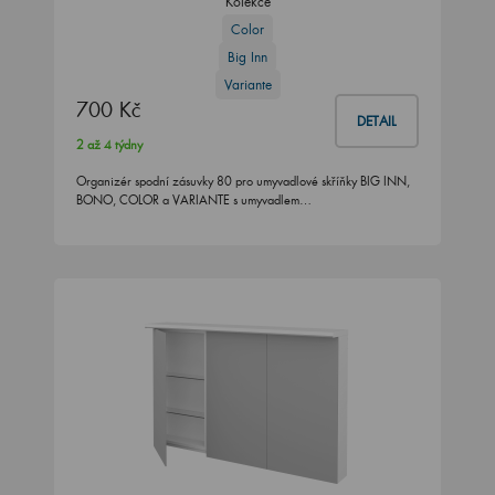
Kolekce
Color
Big Inn
Variante
700 Kč
DETAIL
2 až 4 týdny
Organizér spodní zásuvky 80 pro umyvadlové skříňky BIG INN,
BONO, COLOR a VARIANTE s umyvadlem…