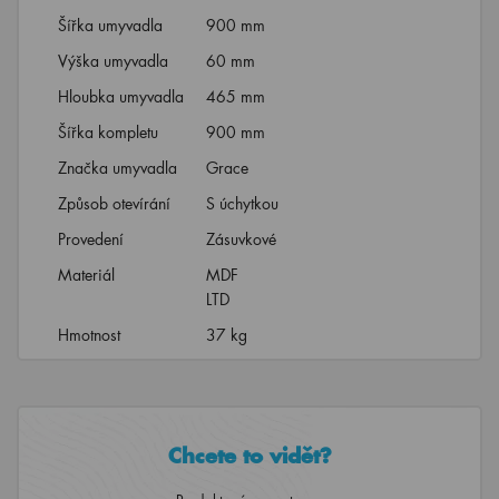
Šířka umyvadla
900 mm
Výška umyvadla
60 mm
Hloubka umyvadla
465 mm
Šířka kompletu
900 mm
Značka umyvadla
Grace
Způsob otevírání
S úchytkou
Provedení
Zásuvkové
Materiál
MDF
LTD
Hmotnost
37 kg
Chcete to vidět?