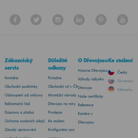
Zákaznický
Důležité
O Dřevojasu
Ke stažení
servis
odkazy
Historie Dřevojasu
Česky
Kontakty
Poradna
Výhody nábytku
Slovensky
Obchodní podmínky
Obchodní síť v ČR
Dřevojas
Německy
Odstoupení od smlouvy
Montážní návody
Naše certifikáty
Reklamační řád
Dřevojas na míru
Reference
Doprava a platba
Prodejna
Kariéra v
Ochrana osobních údajů
Ke stažení
Dřevojasu
Zásady zpracování
Konfigurátor pro