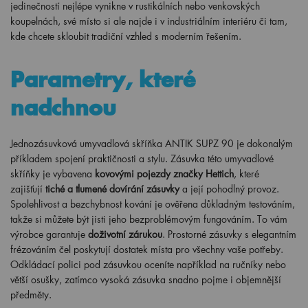
jedinečností nejlépe vynikne v rustikálních nebo venkovských
koupelnách, své místo si ale najde i v industriálním interiéru či tam,
kde chcete skloubit tradiční vzhled s moderním řešením.
Parametry, které
nadchnou
Jednozásuvková umyvadlová skříňka ANTIK SUPZ 90 je dokonalým
příkladem spojení praktičnosti a stylu. Zásuvka této umyvadlové
skříňky je vybavena
kovovými pojezdy značky Hettich
, které
zajišťují
tiché a tlumené dovírání zásuvky
a její pohodlný provoz.
Spolehlivost a bezchybnost kování je ověřena důkladným testováním,
takže si můžete být jisti jeho bezproblémovým fungováním. To vám
výrobce garantuje
doživotní zárukou
. Prostorné zásuvky s elegantním
frézováním čel poskytují dostatek místa pro všechny vaše potřeby.
Odkládací polici pod zásuvkou oceníte například na ručníky nebo
větší osušky, zatímco vysoká zásuvka snadno pojme i objemnější
předměty.