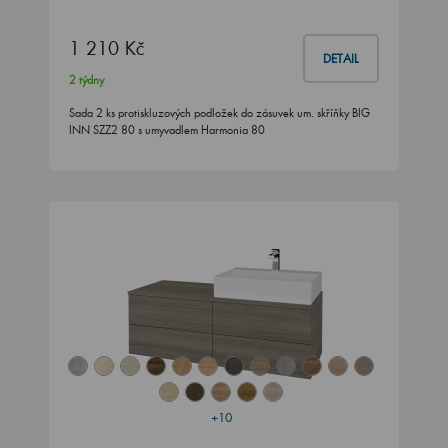
1 210 Kč
DETAIL
2 týdny
Sada 2 ks protiskluzových podložek do zásuvek um. skříňky BIG
INN SZZ2 80 s umyvadlem Harmonia 80
+10