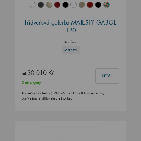
Třídveřová galerka MAJESTY GA3OE
120
Kolekce
Majesty
30 010 Kč
od
DETAIL
2 až 4 týdny
Třídveřová galerka (1200x767x210) s LED osvětlením,
vypínačem a elëktrickou zásuvkou