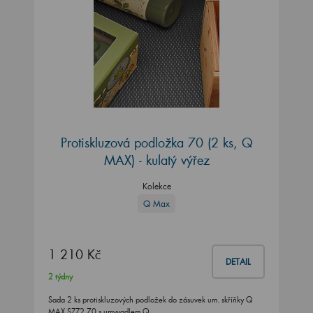
Protiskluzová podložka 70 (2 ks, Q
MAX) - kulatý výřez
Kolekce
Q Max
1 210 Kč
DETAIL
2 týdny
Sada 2 ks protiskluzových podložek do zásuvek um. skříňky Q
MAX SZZ2 70 s umyvadlem Q