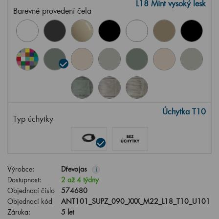
L18 Mint vysoký lesk
Barevné provedení čela
Úchytka T10
Typ úchytky
Výrobce:
Dřevojas
i
Dostupnost:
2 až 4 týdny
Objednací číslo
574680
Objednací kód
ANT101_SUPZ_090_XXX_M22_L18_T10_U101
Záruka:
5 let