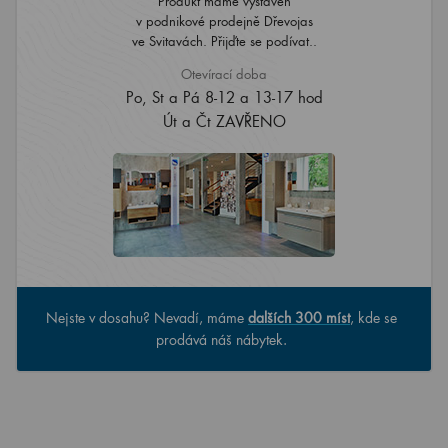
Produkt máme vystaven
v podnikové prodejně Dřevojas
ve Svitavách. Přijďte se podívat..
Otevírací doba
Po, St a Pá 8-12 a 13-17 hod
Út a Čt ZAVŘENO
Nejste v dosahu? Nevadí, máme
dalších 300 míst
, kde se
prodává náš nábytek.