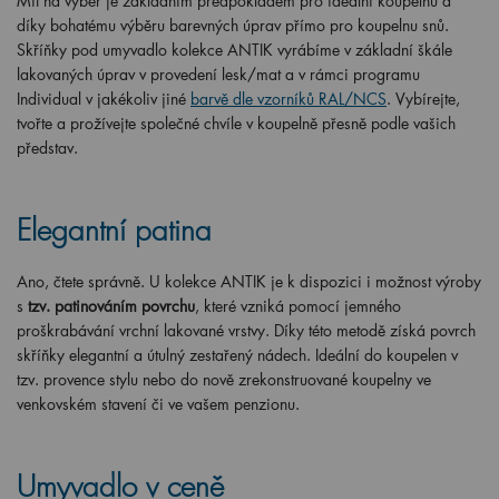
Mít na výběr je základním předpokladem pro ideální koupelnu a
díky bohatému výběru barevných úprav přímo pro koupelnu snů.
Skříňky pod umyvadlo kolekce ANTIK vyrábíme v základní škále
lakovaných úprav v provedení lesk/mat a v rámci programu
Individual v jakékoliv jiné
barvě dle vzorníků RAL/NCS
. Vybírejte,
tvořte a prožívejte společné chvíle v koupelně přesně podle vašich
představ.
Elegantní patina
Ano, čtete správně. U kolekce ANTIK je k dispozici i možnost výroby
s
tzv. patinováním povrchu
, které vzniká pomocí jemného
proškrabávání vrchní lakované vrstvy. Díky této metodě získá povrch
skříňky elegantní a útulný zestařený nádech. Ideální do koupelen v
tzv. provence stylu nebo do nově zrekonstruované koupelny ve
venkovském stavení či ve vašem penzionu.
Umyvadlo v ceně