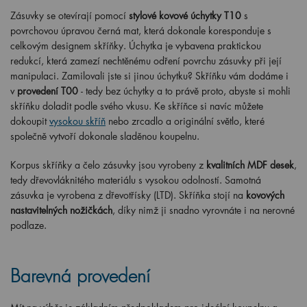
Zásuvky se otevírají pomocí
stylové kovové úchytky T10
s
povrchovou úpravou černá mat, která dokonale koresponduje s
celkovým designem skříňky. Úchytka je vybavena praktickou
redukcí, která zamezí nechtěnému odření povrchu zásuvky při její
manipulaci. Zamilovali jste si jinou úchytku? Skříňku vám dodáme i
v
provedení T00
- tedy bez úchytky a to právě proto, abyste si mohli
skříňku doladit podle svého vkusu. Ke skříňce si navíc můžete
dokoupit
vysokou skříň
nebo zrcadlo a originální světlo, které
společně vytvoří dokonale sladěnou koupelnu.
Korpus skříňky a čelo zásuvky jsou vyrobeny z
kvalitních MDF desek
,
tedy dřevovláknitého materiálu s vysokou odolností. Samotná
zásuvka je vyrobena z dřevotřísky (LTD). Skříňka stojí na
kovových
nastavitelných nožičkách
, díky nimž ji snadno vyrovnáte i na nerovné
podlaze.
Barevná provedení