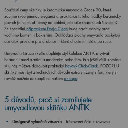
Součástí ceny skříňky je keramické umyvadlo Grace 90, které
zaujme svou jemnou elegancí a praktičností. Jeho hladký keramický
povrch je nejen příjemný na pohled, ale také snadno udržovatelný.
Se speciální
přípravkem Dreja Clean
bude navíc odolný proti
vodnímu kameni i bakteriím. Odkládací plochy umyvadla poskytují
dostatek prostoru pro drobnosti, které chcete mít stále po ruce.
Umyvadlo Grace skvěle doplňuje styl kolekce ANTIK a vytváří
harmonii mezi tradicí a moderním pohodlím. Pro ještě větší komfort
si u nás můžete dokoupit praktický
kovový Click-Clack
. POZOR! U
skříňky musí být z technických důvodů extra snížený sifon, který si
rovněž můžete dokoupit na našem
e-shopu
.
5 důvodů, proč si zamilujete
umyvadlovou skříňku ANTIK
Designově vyladěná zásuvka
– frézovaná čela s kovovou