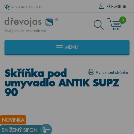
PŘÍHLÁSIT SE
+420 461 653 937
0
český koupelnový nábytek
MENU
Skříňka pod
Vytisknout stránku
umyvadlo ANTIK SUPZ
90
NOVINKA
SNÍŽENÝ SIFON