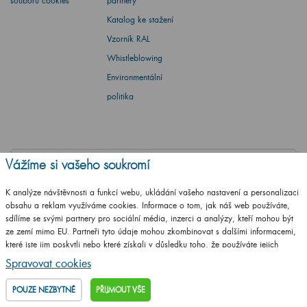
souborů cookies
partnery
Katalog ke stažení
Vzorník RAL
Whistleblowing
Environmentální
politika
Vážíme si vašeho soukromí
Barbora Stoklasová
K analýze návštěvnosti a funkcí webu, ukládání vašeho nastavení a personalizaci
Máte dotaz? Ptejte se
obsahu a reklam využíváme cookies. Informace o tom, jak náš web používáte,
sdílíme se svými partnery pro sociální média, inzerci a analýzy, kteří mohou být
+420
461 653 937
ze zemí mimo EU. Partneři tyto údaje mohou zkombinovat s dalšími informacemi,
které jste jim poskytli nebo které získali v důsledku toho, že používáte jejich
Po - Pá: 8-17 hod.
služby.
Podrobné informace
Spravovat cookies
info@drevojas.cz
POUZE NEZBYTNÉ
PŘIJMOUT VŠE