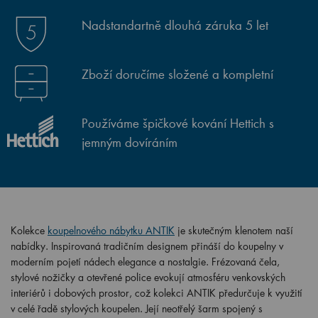
Nadstandartně dlouhá záruka 5 let
Zboží doručíme složené a kompletní
Používáme špičkové kování Hettich s
jemným dovíráním
Kolekce
koupelnového nábytku ANTIK
je skutečným klenotem naší
nabídky. Inspirovaná tradičním designem přináší do koupelny v
moderním pojetí nádech elegance a nostalgie. Frézovaná čela,
stylové nožičky a otevřené police evokují atmosféru venkovských
interiérů i dobových prostor, což kolekci ANTIK předurčuje k využití
v celé řadě stylových koupelen. Její neotřelý šarm spojený s