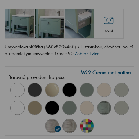
další
Umyvadlová skříňka (860x820x450) s 1 zásuvkou, dřevěnou policí
a keramickým umyvadlem Grace 90
Zobrazit více
M22 Cream mat patina
Barevné provedení korpusu