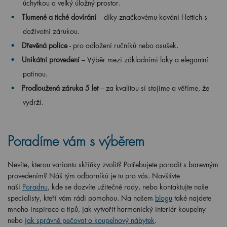
úchytkou a velký úložný prostor.
Tlumené a tiché dovírání
– díky značkovému kování Hettich s
doživotní zárukou.
Dřevěná police
- pro odložení ručníků nebo osušek.
Unikátní provedení
– Výběr mezi základními laky a elegantní
patinou.
Prodloužená záruka 5 let
– za kvalitou si stojíme a věříme, že
vydrží.
Poradíme vám s výběrem
Nevíte, kterou variantu skříňky zvolit? Potřebujete poradit s barevným
provedením? Náš tým odborníků je tu pro vás. Navštivte
naši
Poradnu
, kde se dozvíte užitečné rady, nebo kontaktujte naše
specialisty, kteří vám rádi pomohou. Na našem
blogu
také najdete
mnoho inspirace a tipů, jak vytvořit harmonický interiér koupelny
nebo
jak správně pečovat o koupelnový nábytek
.