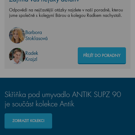
Odpovědi na nejčastější otázky najdete v naší poradně, kterou
jsme společně s kolegyní Bárou a kolegou Radkem nachystali.
Barbora
Stoklasová
Radek
PŘEJÍT DO PORADNY
Krajzl
Skříňka pod umyvadlo ANTIK SUPZ 90
je součást kolekce Antik
ZOBRAZIT KOLEKCI