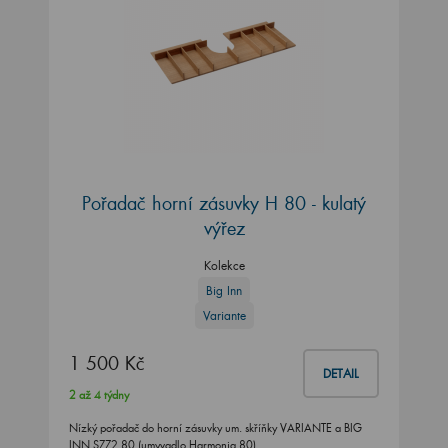
Pořadač horní zásuvky H 80 - kulatý
výřez
Kolekce
Big Inn
Variante
1 500 Kč
DETAIL
2 až 4 týdny
Nízký pořadač do horní zásuvky um. skříňky VARIANTE a BIG
INN SZZ2 80 (umyvadlo Harmonia 80)