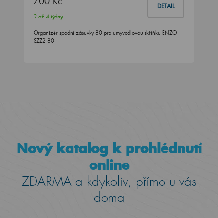
700 Kč
DETAIL
2 až 4 týdny
Organizér spodní zásuvky 80 pro umyvadlovou skříňku ENZO
SZZ2 80
Nový katalog k prohlédnutí
online
ZDARMA a kdykoliv, přímo u vás
doma