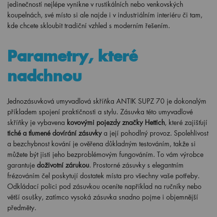
jedinečností nejlépe vynikne v rustikálních nebo venkovských
koupelnách, své místo si ale najde i v industriálním interiéru či tam,
kde chcete skloubit tradiční vzhled s moderním řešením.
Parametry, které
nadchnou
Jednozásuvková umyvadlová skříňka ANTIK SUPZ 70 je dokonalým
příkladem spojení praktičnosti a stylu. Zásuvka této umyvadlové
skříňky je vybavena
kovovými pojezdy značky Hettich
, které zajišťují
tiché a tlumené dovírání zásuvky
a její pohodlný provoz. Spolehlivost
a bezchybnost kování je ověřena důkladným testováním, takže si
můžete být jisti jeho bezproblémovým fungováním. To vám výrobce
garantuje
doživotní zárukou
. Prostorné zásuvky s elegantním
frézováním čel poskytují dostatek místa pro všechny vaše potřeby.
Odkládací polici pod zásuvkou oceníte například na ručníky nebo
větší osušky, zatímco vysoká zásuvka snadno pojme i objemnější
předměty.