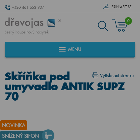
PŘÍHLÁSIT SE
+420 461 653 937
0
český koupelnový nábytek
MENU
Skříňka pod
Vytisknout stránku
umyvadlo ANTIK SUPZ
70
NOVINKA
SNÍŽENÝ SIFON