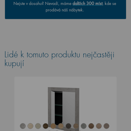
Nejste v dosahu? Nevadí, máme
dalších 300 míst
, kde se
prodává náš nábytek.
Lidé k tomuto produktu nejčastěji
kupují