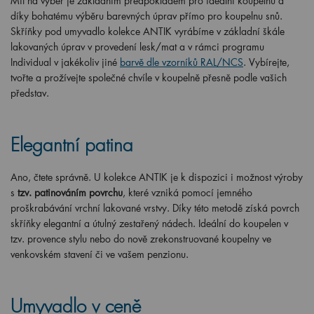
Mít na výběr je základním předpokladem pro ideální koupelnu a
díky bohatému výběru barevných úprav přímo pro koupelnu snů.
Skříňky pod umyvadlo kolekce ANTIK vyrábíme v základní škále
lakovaných úprav v provedení lesk/mat a v rámci programu
Individual v jakékoliv jiné
barvě dle vzorníků RAL/NCS
. Vybírejte,
tvořte a prožívejte společné chvíle v koupelně přesně podle vašich
představ.
Elegantní patina
Ano, čtete správně. U kolekce ANTIK je k dispozici i možnost výroby
s
tzv. patinováním povrchu
, které vzniká pomocí jemného
proškrabávání vrchní lakované vrstvy. Díky této metodě získá povrch
skříňky elegantní a útulný zestařený nádech. Ideální do koupelen v
tzv. provence stylu nebo do nově zrekonstruované koupelny ve
venkovském stavení či ve vašem penzionu.
Umyvadlo v ceně