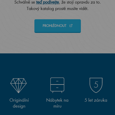
Schválně se
teď podívejte
, že stojí opravdu za to.
Takový katalog prostě musíte vidět.
PROHLÉDNOUT
Originální
Nábytek na
5 let záruka
design
míru