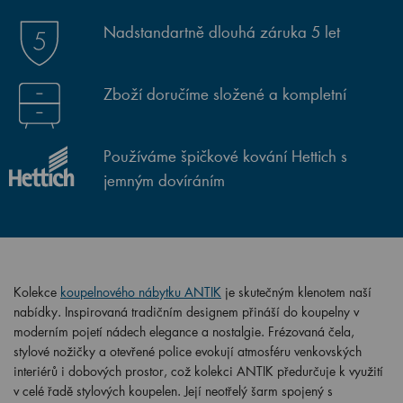
Nadstandartně dlouhá záruka 5 let
Zboží doručíme složené a kompletní
Používáme špičkové kování Hettich s
jemným dovíráním
Kolekce
koupelnového nábytku ANTIK
je skutečným klenotem naší
nabídky. Inspirovaná tradičním designem přináší do koupelny v
moderním pojetí nádech elegance a nostalgie. Frézovaná čela,
stylové nožičky a otevřené police evokují atmosféru venkovských
interiérů i dobových prostor, což kolekci ANTIK předurčuje k využití
v celé řadě stylových koupelen. Její neotřelý šarm spojený s