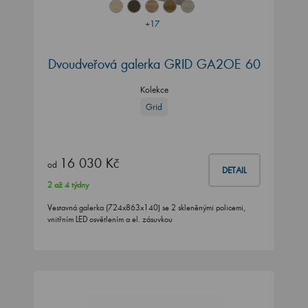
+17
Dvoudveřová galerka GRID GA2OE 60
Kolekce
Grid
16 030 Kč
od
DETAIL
2 až 4 týdny
Vestavná galerka (724x863x140) se 2 skleněnými policemi,
vnitřním LED osvětlením a el. zásuvkou