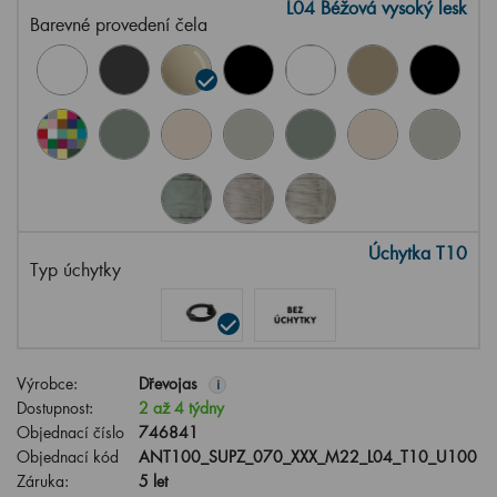
L04 Béžová vysoký lesk
Barevné provedení čela
Úchytka T10
Typ úchytky
Výrobce:
Dřevojas
i
Dostupnost:
2 až 4 týdny
Objednací číslo
746841
Objednací kód
ANT100_SUPZ_070_XXX_M22_L04_T10_U100
Záruka:
5 let