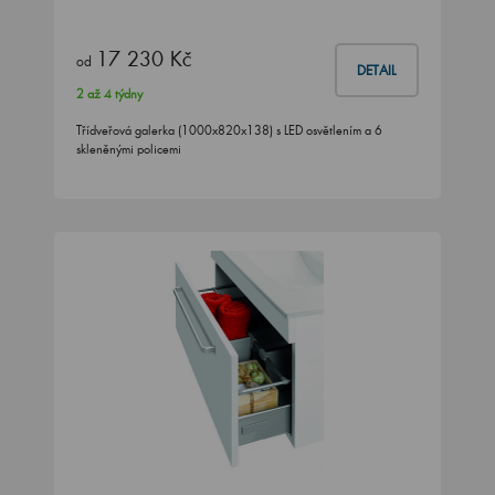
17 230 Kč
od
DETAIL
2 až 4 týdny
Třídveřová galerka (1000x820x138) s LED osvětlením a 6
skleněnými policemi