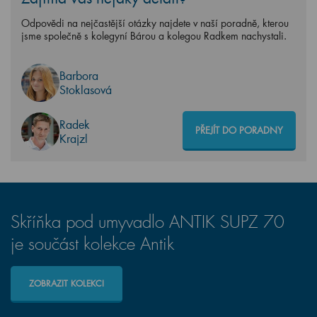
Odpovědi na nejčastější otázky najdete v naší poradně, kterou
jsme společně s kolegyní Bárou a kolegou Radkem nachystali.
Barbora
Stoklasová
Radek
PŘEJÍT DO PORADNY
Krajzl
Skříňka pod umyvadlo ANTIK SUPZ 70
je součást kolekce Antik
ZOBRAZIT KOLEKCI