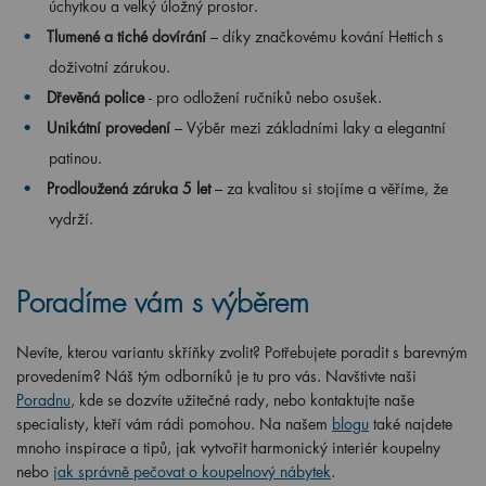
úchytkou a velký úložný prostor.
Tlumené a tiché dovírání
– díky značkovému kování Hettich s
doživotní zárukou.
Dřevěná police
- pro odložení ručníků nebo osušek.
Unikátní provedení
– Výběr mezi základními laky a elegantní
patinou.
Prodloužená záruka 5 let
– za kvalitou si stojíme a věříme, že
vydrží.
Poradíme vám s výběrem
Nevíte, kterou variantu skříňky zvolit? Potřebujete poradit s barevným
provedením? Náš tým odborníků je tu pro vás. Navštivte naši
Poradnu
, kde se dozvíte užitečné rady, nebo kontaktujte naše
specialisty, kteří vám rádi pomohou. Na našem
blogu
také najdete
mnoho inspirace a tipů, jak vytvořit harmonický interiér koupelny
nebo
jak správně pečovat o koupelnový nábytek
.