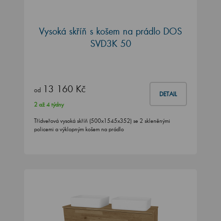
Vysoká skříň s košem na prádlo DOS
SVD3K 50
13 160 Kč
od
DETAIL
2 až 4 týdny
Třídveřová vysoká skříň (500x1545x352) se 2 skleněnými
policemi a výklopným košem na prádlo