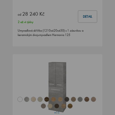
28 240 Kč
od
DETAIL
2 až 4 týdny
Umyvadlová skříňka (1210x420x450) s 1 zásuvkou a
keramickým dvojumyvadlem Harmonia 125
+11