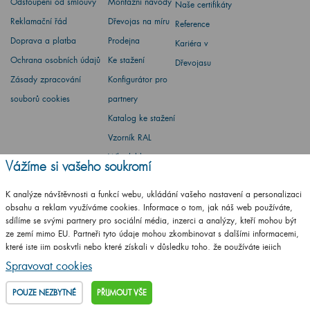
Odstoupení od smlouvy
Montážní návody
Naše certifikáty
Reklamační řád
Dřevojas na míru
Reference
Doprava a platba
Prodejna
Kariéra v
Ochrana osobních údajů
Ke stažení
Dřevojasu
Zásady zpracování
Konfigurátor pro
souborů cookies
partnery
Katalog ke stažení
Vzorník RAL
Whistleblowing
Vážíme si vašeho soukromí
Environmentální
K analýze návštěvnosti a funkcí webu, ukládání vašeho nastavení a personalizaci
politika
obsahu a reklam využíváme cookies. Informace o tom, jak náš web používáte,
sdílíme se svými partnery pro sociální média, inzerci a analýzy, kteří mohou být
ze zemí mimo EU. Partneři tyto údaje mohou zkombinovat s dalšími informacemi,
které jste jim poskytli nebo které získali v důsledku toho, že používáte jejich
služby.
Podrobné informace
Spravovat cookies
Barbora Stoklasová
POUZE NEZBYTNÉ
PŘIJMOUT VŠE
Máte dotaz? Ptejte se