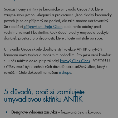
Součástí ceny skříňky je keramické umyvadlo Grace 70, které
zaujme svou jemnou elegancí a praktičností. Jeho hladký keramický
povrch je nejen příjemný na pohled, ale také snadno udržovatelný.
Se speciální
přípravkem Dreja Clean
bude navíc odolný proti
vodnímu kameni i bakteriím. Odkládací plochy umyvadla poskytují
dostatek prostoru pro drobnosti, které chcete mít stále po ruce.
Umyvadlo Grace skvěle doplňuje styl kolekce ANTIK a vytváří
harmonii mezi tradicí a moderním pohodlím. Pro ještě větší komfort
si u nás můžete dokoupit praktický
kovový Click-Clack
. POZOR! U
skříňky musí být z technických důvodů extra snížený sifon, který si
rovněž můžete dokoupit na našem
e-shopu
.
5 důvodů, proč si zamilujete
umyvadlovou skříňku ANTIK
Designově vyladěná zásuvka
– frézovaná čela s kovovou