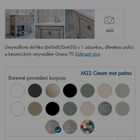
další
Umyvadlová skříňka (660x820x450) s 1 zásuvkou, dřevěnou policí
a keramickým umyvadlem Grace 70
Zobrazit více
M22 Cream mat patina
Barevné provedení korpusu