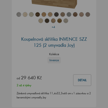
+4
Koupelnová skříňka INVENCE SZZ
125 (2 umyvadla Joy)
Kolekce
Invence
29 640 Kč
od
DETAIL
2 až 4 týdny
Závěsná umyvadlová skříňka 11,4x32,3x46 cm s 1 zásuvkou a 2
keramickými umyvadly Joy