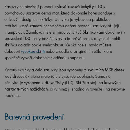
Zásuvky se otevírají pomocí
stylové kovové úchytky T10
s
povrchovou úpravou černá mat, která dokonale koresponduje s
celkovým designem skříňky. Úchytka je vybavena praktickou
redukcí, která zamezí nechtěnému odření povrchu zásuvky při její
manipulaci. Zamilovali jste si jinou úchytku? Skříňku vám dodáme i v
provedení T00
- tedy bez úchytky a to právě proto, abyste si mohli
skříňku doladit podle svého vkusu. Ke skříňce si navíc můžete
dokoupit
vysokou skříň
nebo zrcadlo a originální světlo, které
společně vytvoří dokonale sladěnou koupelnu.
Korpus skříňky a čelo zásuvky jsou vyrobeny z
kvalitních MDF desek
,
tedy dřevovláknitého materiálu s vysokou odolností. Samotná
zásuvka je vyrobena z dřevotřísky (LTD). Skříňka stojí na
kovových
nastavitelných nožičkách
, díky nimž ji snadno vyrovnáte i na nerovné
podlaze.
Barevná provedení