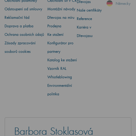
Obchodní podmínky
Obchodní síť v ČR
Dřevojas
Německy
Odstoupení od smlouvy
Montážní návody
Naše certifikáty
Reklamační řád
Dřevojas na míru
Reference
Doprava a platba
Prodejna
Kariéra v
Ochrana osobních údajů
Ke stažení
Dřevojasu
Zásady zpracování
Konfigurátor pro
souborů cookies
partnery
Katalog ke stažení
Vzorník RAL
Whistleblowing
Environmentální
politika
Barbora Stoklasová