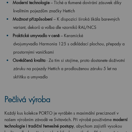
Moderní technologie
– Tiché a tlumené dovírání zásuvek díky
kvalitním pojezdům značky Hettich
Možnost přizpůsobení
– K dispozici široká škála barevných
variant, dekorů a volba dle vzorníků RAL/NCS
Praktické umyvadlo v ceně
– Keramické
dvojumyvadlo Harmonia 125 s odkládací plochou, přepady a
prostornými vaničkami
Osvědčená kvalita
- Za tím si stojíme, proto dostanete doživotní
záruku na pojezdy Hettich a prodlouženou záruku 5 let na
skříňku a umyvadlo
Pečlivá výroba
Každý kus kolekce PORTO je vyráběn s maximální precizností v
našem výrobním závodě ve Svitavách. Při výrobě používáme
moderní
technologie i tradiční řemeslné postupy
, abychom zajistili vysokou