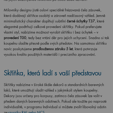
Milovníky designu jistě osloví speciálně frézovaná čela zásuvek,
která dodávají skříňce osobitý a zároveň nadčasový vzhled. Jemně
minimalistický charakter doplňují subtilní
černé úchytky T37
, které
elegantně podtrhují celkové provedení skříňky. Pokud preferujete
vlastní styl, nabízíme možnost vyrobit skříňku i bez úchytek – v
provedení T00
, tedy bez vrtání děr pro jejich uchycení. Snadno si tak
koupelnu sladíte přesně podle svých představ. Na samotnou skříňku
navíc poskytujeme
prodlouženou záruku 5 let
, která potvrzuje
vysokou kvalitu použitých materiálů i precizního zpracování.
Skříňka, která ladí s vaší představou
Skříňky nabízíme v široké škále dekorů a standardních barevných
laků, které umožňují sladit vzhled s jakýmkoli stylem koupelny.
Dekory jsou určeny pro korpusy, zatímco čela zásuvek lze volit v
předem daných barevných odstínech. Pokud ale toužíte po naprosté
individualitě, v programu Individual si můžete zvolit libovolný odstín
ze
vzorníku RAL nebo NCS
.