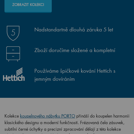
ZOBRAZIT KOLEKCI
Nadstandartně dlouhá záruka 5 let
Zboží doručíme složené a kompletní
Používáme špičkové kování Hettich s
jemným dovíráním
Kolekce
koupelnového nábytku PORTO
přináší do koupelen harmonii
klasického designu a moderní funkčnosti. Frézovaná čela zásuvek,
subtilní černé úchytky a precizní zpracování dělají z této kolekce