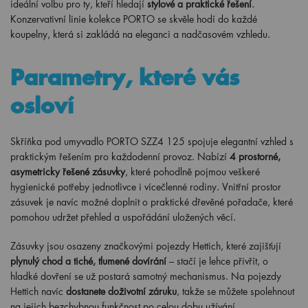
ideální volbu pro ty, kteří hledají
stylové a praktické řešení
.
Konzervativní linie kolekce PORTO se skvěle hodí do každé
koupelny, která si zakládá na eleganci a nadčasovém vzhledu.
Parametry, které vás
osloví
Skříňka pod umyvadlo PORTO SZZ4 125 spojuje elegantní vzhled s
praktickým řešením pro každodenní provoz. Nabízí
4 prostorné,
asymetricky řešené zásuvky
, které pohodlně pojmou veškeré
hygienické potřeby jednotlivce i vícečlenné rodiny. Vnitřní prostor
zásuvek je navíc možné doplnit o praktické dřevěné pořadače, které
pomohou udržet přehled a uspořádání uložených věcí.
Zásuvky jsou osazeny značkovými pojezdy Hettich, které zajišťují
plynulý chod a tiché, tlumené dovírání
– stačí je lehce přivřít, o
hladké dovření se už postará samotný mechanismus. Na pojezdy
Hettich navíc
dostanete doživotní záruku
, takže se můžete spolehnout
na jejich bezchybnou funkčnost po celou dobu užívání.