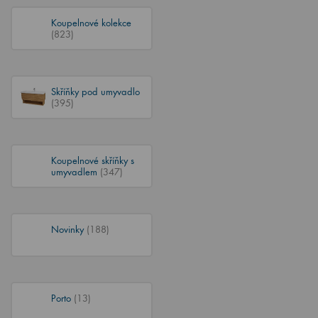
Koupelnové kolekce
(823)
Skříňky pod umyvadlo
(395)
Koupelnové skříňky s
umyvadlem
(347)
Novinky
(188)
Porto
(13)