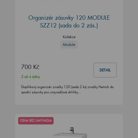
Organizér zásuvky 120 MODULE
SZZ12 (sada do 2 zás.)
Kolekce
Module
700 Kč
DETAIL
2 až 4 týdny
Doplňkový organizér značky 120 (sada 2 ks) značky Hettich do
spodní zásuvky pro umyvadlové skříňky…
CENA BEZ UMYVADLA