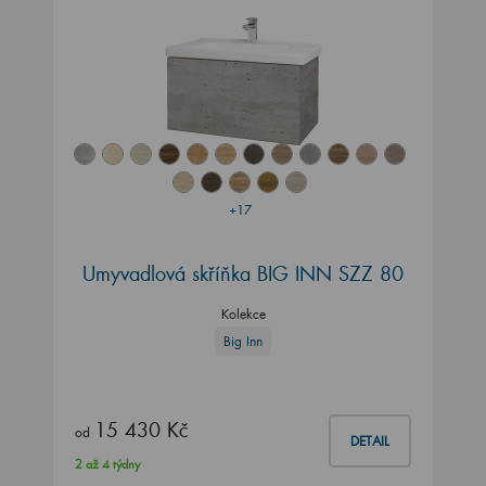
+17
Umyvadlová skříňka BIG INN SZZ 80
Kolekce
Big Inn
15 430 Kč
od
DETAIL
2 až 4 týdny