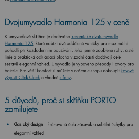
Dvojumyvadlo Harmonia 125 v ceně
K umyvadlové skříňce je dodáváno
keramické dvojumyvadlo
Harmonia 125
, které nabízí dvě oddělené vaničky pro maximální
pohodlí při každodenním používání. Jeho jemně zaoblené rohy, čisté
linie a praktická odkládací plocha v zadní části dodávají celé
sestavě elegantní vzhled. Umyvadlo je vybaveno přepady i otvory pro
baterie. Pro větší komfort si můžete v našem e-shopu dokoupit
kovové
výpusti Click-Clack
a vhodné
sifony
.
5 důvodů, proč si skříňku PORTO
zamilujete
Klasický design
– Frézovaná čela zásuvek a subtilní úchytky pro
elegantní vzhled