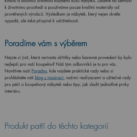
kvalitu a dlouhou životnost každého kusu nábytku. Dbáme na šetrnost
k životnímu prostředí a používáme pouze kvalitní materiály od
prověřených výrobců. Výsledkem je nábytek, který nejen skvěle
vypadá, ale také přispívá k udržitelnosti.
Poradíme vám s výběrem
Nejste si jistí, která varianta skříňky nebo barevné provedení by bylo
nejlepší pro vaši koupelnu? Náš tým odborníků je tu pro vás.
Navštivte naši
Poradnu
, kde najdete praktické rady nebo si
prohlédněte náš
blog s inspirací
, našimi realizacemi a užitečné rady
pro péči o koupelnový nábytek nebo tipy, jak sladit jednotlivé prvky
interiéru.
Produkt patří do těchto kategorií