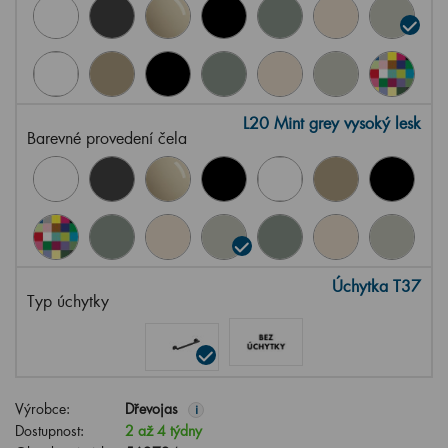
L20 Mint grey vysoký lesk
Barevné provedení čela
Úchytka T37
Typ úchytky
Výrobce:
Dřevojas
i
Dostupnost:
2 až 4 týdny