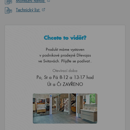
Montážní návod
Technický list
Chcete to vidět?
Produkt máme vystaven
v podnikové prodejně Dřevojas
ve Svitavách. Přijďte se podívat..
Otevírací doba
Po, St a Pá 8-12 a 13-17 hod
Út a Čt ZAVŘENO