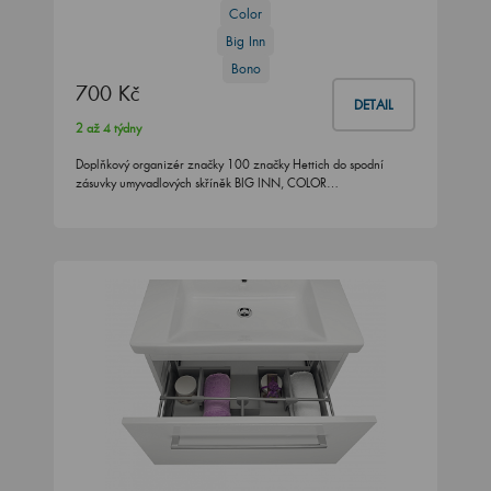
Color
Big Inn
Bono
700 Kč
DETAIL
2 až 4 týdny
Doplňkový organizér značky 100 značky Hettich do spodní
zásuvky umyvadlových skříněk BIG INN, COLOR…