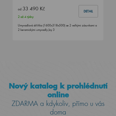
33 490 Kč
od
DETAIL
2 až 4 týdny
Umyvadlová skříňka (1600x318x500) se 2 velkými zásuvkami a
2 keramickými umyvadly Joy 3
Nový katalog k prohlédnutí
online
ZDARMA a kdykoliv, přímo u vás
doma