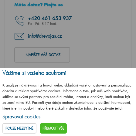
Máte dotaz? Ptejte se
+420
461 653 937
Po - Pá: 8-17 hod.
info@drevojas.cz
NAPIŠTE VÁŠ DOTAZ
Vážíme si vašeho soukromí
K analýze návštěvnosti a funkcí webu, ukládání vašeho nastavení a personalizaci
obsahu a reklam využíváme cookies. Informace o tom, jak náš web používáte,
sdílíme se svými partnery pro sociální média, inzerci a analýzy, kteří mohou být
ze zemí mimo EU. Partneři tyto údaje mohou zkombinovat s dalšími informacemi,
které jste jim poskytli nebo které získali v důsledku toho, že používáte jejich
služby.
Podrobné informace
Spravovat cookies
POUZE NEZBYTNÉ
PŘIJMOUT VŠE