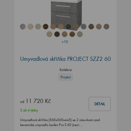
+10
Umyvadlová skříňka PROJECT SZZ2 60
Kolekce
Project
11 720 Kč
od
DETAIL
2 až 4 týdny
Umyvadlová skříňka (560x560x445) se 2 zásuvkami pod
keramické umyvadlo Laufen Pro S 60 (není…