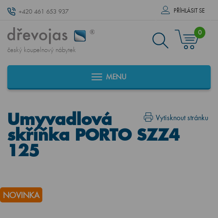
PŘÍHLÁSIT SE
+420 461 653 937
0
český koupelnový nábytek
MENU
Umyvadlová
Vytisknout stránku
skříňka PORTO SZZ4
125
NOVINKA