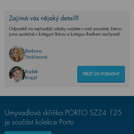
Zajímá vás nějaký detail?
Odpovědi na nejčastější otázky najdete v naší poradně, kterou
jsme společně s kolegyní Bárou a kolegou Radkem nachystali.
Barbora
Stoklasová
Radek
PŘEJÍT DO PORADNY
Krajzl
Umyvadlová skříňka PORTO SZZ4 125
je součást kolekce Porto