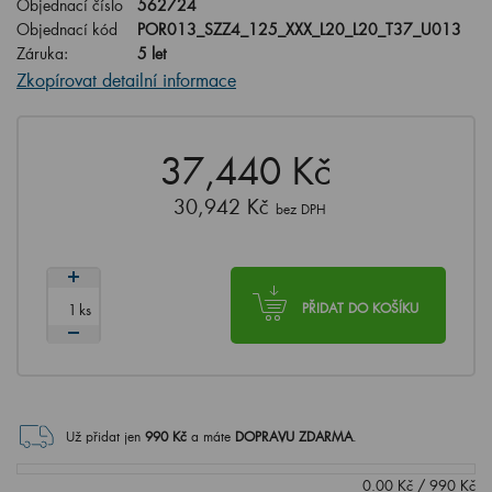
Objednací číslo
562724
Objednací kód
POR013_SZZ4_125_XXX_L20_L20_T37_U013
Záruka:
5 let
Zkopírovat detailní informace
37,440 Kč
30,942 Kč
bez DPH
ks
PŘIDAT DO KOŠÍKU
Už přidat jen
990
Kč
a máte
DOPRAVU ZDARMA
.
0.00
Kč
/
990
Kč