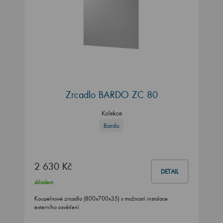
Zrcadlo BARDO ZC 80
Kolekce
Bardo
2 630 Kč
DETAIL
skladem
Koupelnové zrcadlo (800x700x35) s možností instalace
externího osvětlení