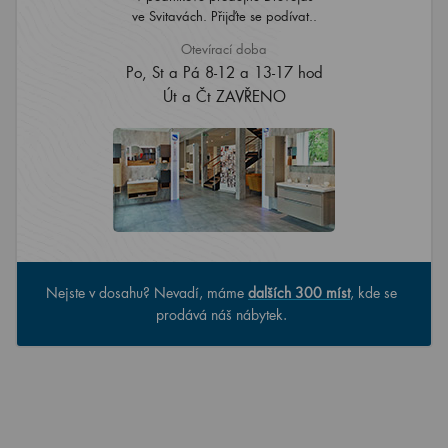
ve Svitavách. Přijďte se podívat..
Otevírací doba
Po, St a Pá 8-12 a 13-17 hod
Út a Čt ZAVŘENO
Nejste v dosahu? Nevadí, máme
dalších 300 míst
, kde se
prodává náš nábytek.