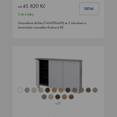
45 820 Kč
od
DETAIL
2 až 4 týdny
Umyvadlová skříňka (740x500x450) se 2 zásuvkami a
keramickým umyvadlem Euphoria 80
+17