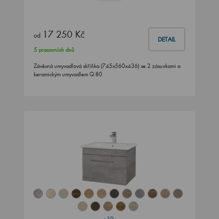
17 250 Kč
od
DETAIL
5 pracovních dnů
Závěsná umyvadlová skříňka (745x560x436) se 2 zásuvkami a
keramickým umyvadlem Q 80
+10