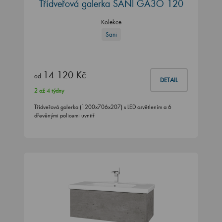
Třídveřová galerka SANI GA3O 120
Kolekce
Sani
14 120 Kč
od
DETAIL
2 až 4 týdny
Třídveřová galerka (1200x706x207) s LED osvětlením a 6
dřevěnými policemi uvnitř