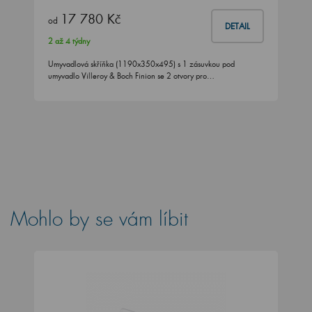
17 780 Kč
od
DETAIL
2 až 4 týdny
Umyvadlová skříňka (1190x350x495) s 1 zásuvkou pod
umyvadlo Villeroy & Boch Finion se 2 otvory pro…
Mohlo by se vám líbit