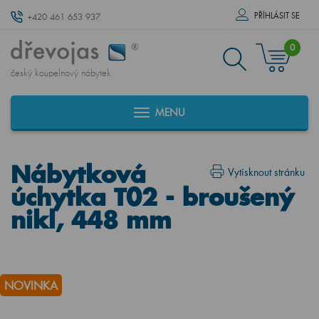
PŘÍHLÁSIT SE
+420 461 653 937
0
český koupelnový nábytek
MENU
Nábytková
Vytisknout stránku
úchytka T02 - broušený
nikl, 448 mm
NOVINKA