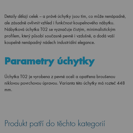
Detaily dělají celek – a právě úchytky jsou tím, co může nenápadně,
ale zásadně ovlivnit vzhled i funkčnost koupelnového nábytku.
Nábytková úchytka T02 se vyznačuje čistým, minimalistickým
profilem, který působí současně pevně i vzdušně, a dodá vaší
koupelně nenápadný nádech industriální elegance.
Parametry úchytky
Úchytka T02 je vyrobena z pevné oceli a opatřena broušenou
niklovou povrchovou úpravou. Varianta této úchytky má rozteč 448
mm.
Produkt patří do těchto kategorií