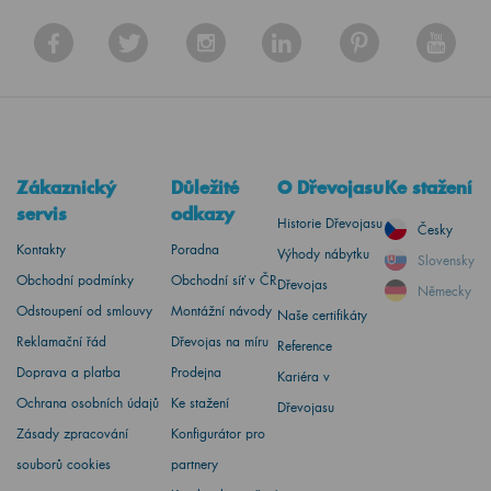
Zákaznický
Důležité
O Dřevojasu
Ke stažení
servis
odkazy
Historie Dřevojasu
Česky
Kontakty
Poradna
Výhody nábytku
Slovensky
Obchodní podmínky
Obchodní síť v ČR
Dřevojas
Německy
Odstoupení od smlouvy
Montážní návody
Naše certifikáty
Reklamační řád
Dřevojas na míru
Reference
Doprava a platba
Prodejna
Kariéra v
Ochrana osobních údajů
Ke stažení
Dřevojasu
Zásady zpracování
Konfigurátor pro
souborů cookies
partnery