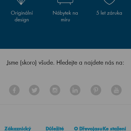
Originální
Nábytek na
5 let záruka
design
míru
Jsme (skoro) všude. Hledejte a najdete nás na:
Zákaznický
Důležité
O Dřevojasu
Ke stažení