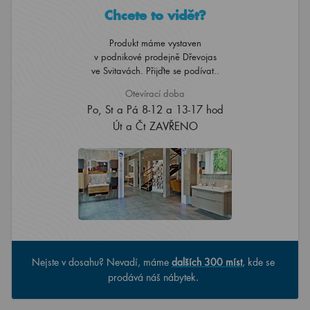
Chcete to vidět?
Produkt máme vystaven
v podnikové prodejně Dřevojas
ve Svitavách. Přijďte se podívat..
Otevírací doba
Po, St a Pá 8-12 a 13-17 hod
Út a Čt ZAVŘENO
Nejste v dosahu? Nevadí, máme
dalších 300 míst
, kde se
prodává náš nábytek.