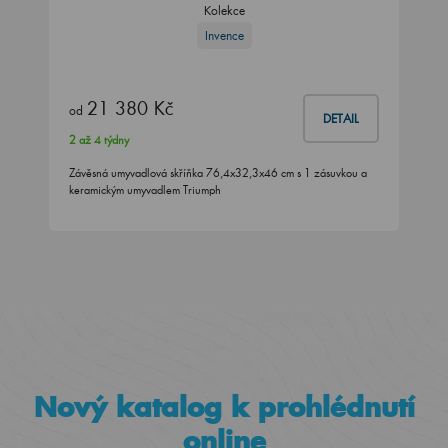
Kolekce
Invence
21 380 Kč
od
DETAIL
2 až 4 týdny
Závěsná umyvadlová skříňka 76,4x32,3x46 cm s 1 zásuvkou a
keramickým umyvadlem Triumph
Nový katalog k prohlédnutí
online