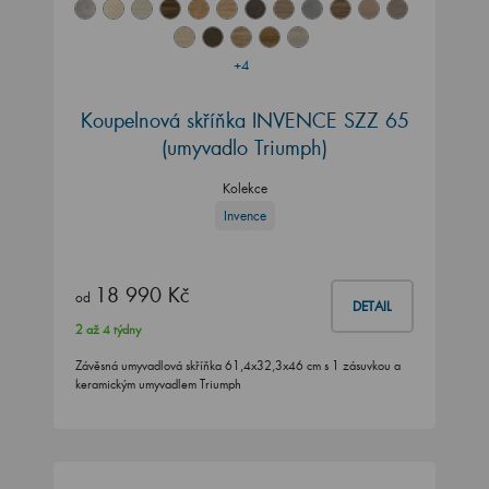
+4
Koupelnová skříňka INVENCE SZZ 65
(umyvadlo Triumph)
Kolekce
Invence
18 990 Kč
od
DETAIL
2 až 4 týdny
Závěsná umyvadlová skříňka 61,4x32,3x46 cm s 1 zásuvkou a
keramickým umyvadlem Triumph