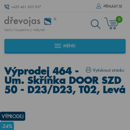
PŘÍHLÁSIT SE
+420 461 653 937
0
český koupelnový nábytek
MENU
Výprodej 464 -
Vytisknout stránku
Um. Skříňka DOOR SZD
50 - D23/D23, T02, Levá
VÝPRODEJ
-24%