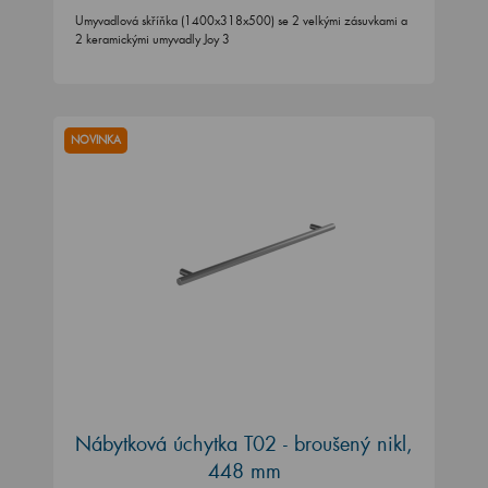
Umyvadlová skříňka (1400x318x500) se 2 velkými zásuvkami a
2 keramickými umyvadly Joy 3
NOVINKA
Nábytková úchytka T02 - broušený nikl,
448 mm