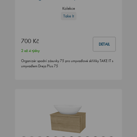
Kolekce
Take It
700 Kč
DETAIL
2 až 4 týdny
Organizér spodní zásuvky 75 pro umyvadlové skříňky TAKE IT s
umyvadlem Dreja Plus 75