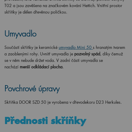
T02 a jsou zavěšena na značkovém kování Hettich. Vnitřní prostor
skříňky je dělen dřevěnou poličkou.
Umyvadlo
Součástí skříňky je keramické
umyvadlo Mini 50
s hranatým tvarem
a zaoblenými rohy. Uvnitř umyvadla je
pozvolný spád
, díky čemuž
se v něm nebude držet voda. V zadní části umyvadla se
nachází
menší odkládací plocha
.
Povchrové úpravy
Skříňka DOOR SZD 50 je vyrobena v dřevodekoru D23 Herkules.
Přednosti skříňky