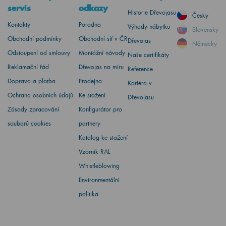
servis
odkazy
Historie Dřevojasu
Česky
Kontakty
Poradna
Výhody nábytku
Slovensky
Obchodní podmínky
Obchodní síť v ČR
Dřevojas
Německy
Odstoupení od smlouvy
Montážní návody
Naše certifikáty
Reklamační řád
Dřevojas na míru
Reference
Doprava a platba
Prodejna
Kariéra v
Ochrana osobních údajů
Ke stažení
Dřevojasu
Zásady zpracování
Konfigurátor pro
souborů cookies
partnery
Katalog ke stažení
Vzorník RAL
Whistleblowing
Environmentální
politika