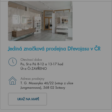
Jediná značková prodejna Dřevojasu v ČR
Otevírací doba
Po, St a Pá 8-12 a 13-17 hod
Út a Čt ZAVŘENO
Adresa prodejny
T. G. Masaryka 46/22 (vstup z ulice
Jungmannova), 568 02 Svitavy
UKAŽ NA MAPĚ