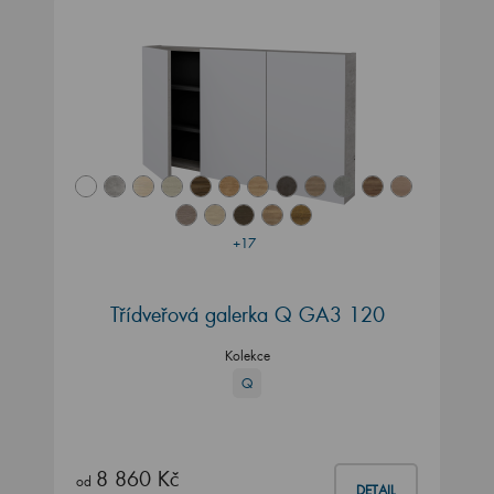
+17
Třídveřová galerka Q GA3 120
Kolekce
Q
8 860 Kč
od
DETAIL