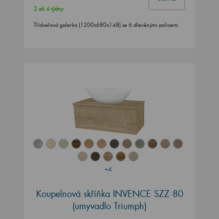
2 až 4 týdny
Třídveřová galerka (1200x680x148) se 6 dřevěnými policemi
+4
Koupelnová skříňka INVENCE SZZ 80
(umyvadlo Triumph)