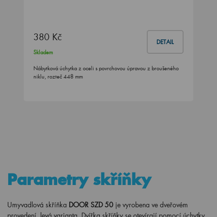
380 Kč
DETAIL
Skladem
Nábytková úchytka z oceli s povrchovou úpravou z broušeného
niklu, rozteč 448 mm
Parametry skříňky
Umyvadlová skříňka
DOOR SZD 50
je vyrobena ve dveřovém
provedení, levá varianta.
Dvířka skříňky se otevírají pomocí úchytky