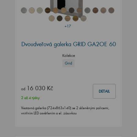
+17
Dvoudveřová galerka GRID GA2OE 60
Kolekce
Grid
16 030 Kč
od
DETAIL
2 až 4 týdny
Vestavná galerka (724x863x140) se 2 skleněnými policemi,
vnitřním LED osvětlením a el. zásuvkou