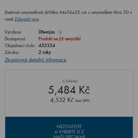
Dveřová umyvadlová skříňka 44x56x35 cm s umyvadlem Mini 50 v
ceně
Zobrazit více
Výrobce:
Dřevojas
i
Dostupnost:
Produkt se již nevyrábí
Objednací číslo
455354
Záruka:
2 roky
Zkopírovat detailní informace
7,190 Kč
5,484 Kč
4,532 Kč
bez DPH
NEZOUFEJTE
A VYBERTE SI Z
NAŠÍ SPECIÁLNÍ