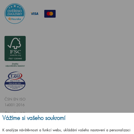
ČSN EN ISO
14001:2016
ČSN EN ISO
Vážíme si vašeho soukromí
9001:2016
K analýze návštěvnosti a funkcí webu, ukládání vašeho nastavení a personalizaci