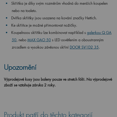
Skříňka je díky svým rozměrům vhodná do menších koupelen
nebo na toaletu.
Dvířka skříňky jsou usazena na kování značky Hettich.
Ke skříňce je možné přimontovat nožičky.
Koupelnoou skříňku lze kombinovat například s
galerkou Q GA
50
, nebo
MAX GAO 50
s LED osvětlením a oboustranným
zrcadlem
a
vysokou závěsnou skříní
DOOR SV1D2 35
.
Upozornění
Výprodejové kusy jsou baleny pouze ve stretch fólii.
Na výprodejové
zboží se vztahuje záruka 2 roky.
Produkt patří do těchto kategorií