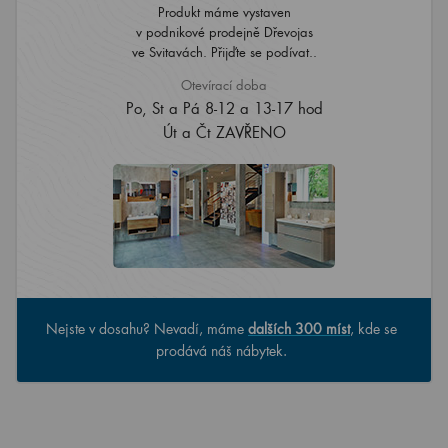
Produkt máme vystaven
v podnikové prodejně Dřevojas
ve Svitavách. Přijďte se podívat..
Otevírací doba
Po, St a Pá 8-12 a 13-17 hod
Út a Čt ZAVŘENO
Nejste v dosahu? Nevadí, máme
dalších 300 míst
, kde se
prodává náš nábytek.