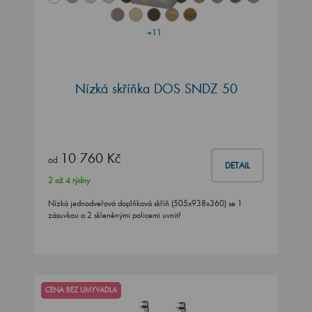
+11
Nízká skříňka DOS SNDZ 50
10 760 Kč
od
DETAIL
2 až 4 týdny
Nízká jednodveřová doplňková skříň (505x938x360) se 1
zásuvkou a 2 skleněnými policemi uvnitř
CENA BEZ UMYVADLA