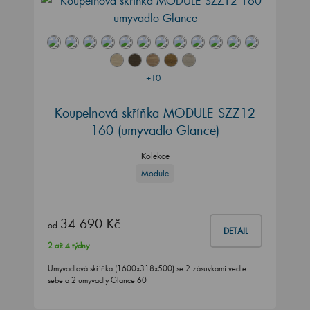
+10
Koupelnová skříňka MODULE SZZ12
160
(umyvadlo Glance)
Kolekce
Module
34 690 Kč
od
DETAIL
2 až 4 týdny
Umyvadlová skříňka (1600x318x500) se 2 zásuvkami vedle
sebe a 2 umyvadly Glance 60