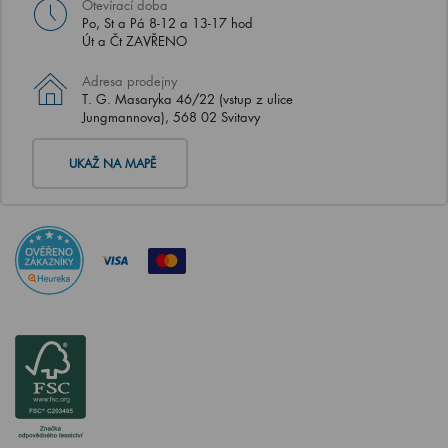
Otevírací doba
Po, St a Pá 8-12 a 13-17 hod
Út a Čt ZAVŘENO
Adresa prodejny
T. G. Masaryka 46/22 (vstup z ulice
Jungmannova), 568 02 Svitavy
UKAŽ NA MAPĚ