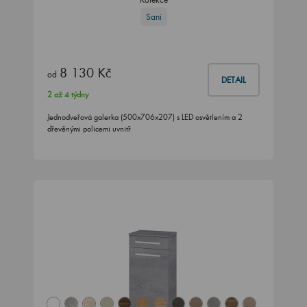
Sani
8 130 Kč
od
DETAIL
2 až 4 týdny
Jednodveřová galerka (500x706x207) s LED osvětlením a 2
dřevěnými policemi uvnitř