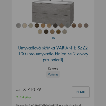
+10
Umyvadlová skříňka VARIANTE SZZ2
100
(pro umyvadlo Finion se 2 otvory
pro baterii)
Kolekce
Variante
18 710 Kč
od
DETAIL
2 až 4 týdny
Umyvadlová skříňka (990x520x495) se 2 zásuvkami pod