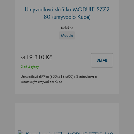
Umyvadlová skříňka MODULE SZZ2
80
(umyvadlo Kube)
Kolekce
Module
19 310 Kč
od
DETAIL
2 až 4 týdny
Umyvadlová skříňka (800x418x500) s 2 zásuvkami a
keramickým umyvadlem Kube