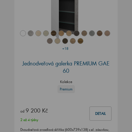
+18
Jednodveřová galerka PREMIUM GAE
60
Kolekce
Premium
9 200 Kč
od
DETAIL
2 až 4 týdny
Dvoudveřová zrcadlová skříňka (600x739x138) s el. zásuvkou,