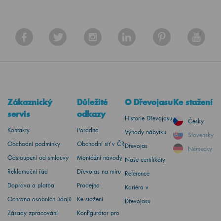
Zákaznický
Důležité
O Dřevojasu
Ke stažení
servis
odkazy
Historie Dřevojasu
Česky
Kontakty
Poradna
Výhody nábytku
Slovensky
Obchodní podmínky
Obchodní síť v ČR
Dřevojas
Německy
Odstoupení od smlouvy
Montážní návody
Naše certifikáty
Reklamační řád
Dřevojas na míru
Reference
Doprava a platba
Prodejna
Kariéra v
Ochrana osobních údajů
Ke stažení
Dřevojasu
Zásady zpracování
Konfigurátor pro