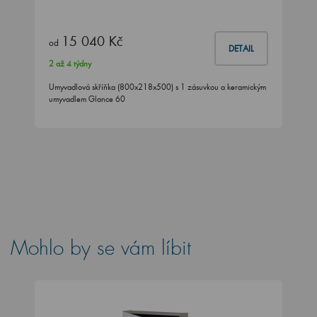
15 040 Kč
od
DETAIL
2 až 4 týdny
Umyvadlová skříňka (800x218x500) s 1 zásuvkou a keramickým
umyvadlem Glance 60
Mohlo by se vám líbit