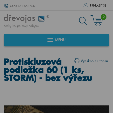
PŘÍHLÁSIT SE
+420 461 653 937
0
český koupelnový nábytek
MENU
Protiskluzová
Vytisknout stránku
podložka 60 (1 ks,
STORM) - bez výřezu