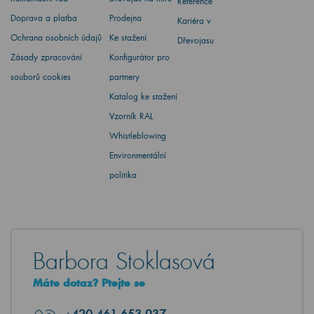
Reference
Doprava a platba
Prodejna
Kariéra v
Ochrana osobních údajů
Ke stažení
Dřevojasu
Zásady zpracování
Konfigurátor pro
souborů cookies
partnery
Katalog ke stažení
Vzorník RAL
Whistleblowing
Environmentální
politika
Barbora Stoklasová
Máte dotaz? Ptejte se
+420
461 653 937