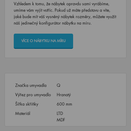
Vzhledem k tomu, že nábytek opravdu sami vyrábíme,
umíme vám vyjít vstříc. Pokud už máte představu a víte,
jaké bude mít váš vysněný nábytek rozměry, můžete využít
náš jedinečný konfigurátor nábytku na míru.
VÍCE O NÁBYTKU NA MÍRU
Značka umyvadla
Q
Výřez pro umyvadlo
Hranatý
Šířka skříňky
600 mm
Materiál
LTD
MDF