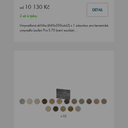
10 130 Kč
od
DETAIL
2 až 4 týdny
Umyvadlová skříňka (660x350x442) s 1 zásuvkou pro keramické
umyvadlo Laufen Pro S 70 (není součástí…
+10