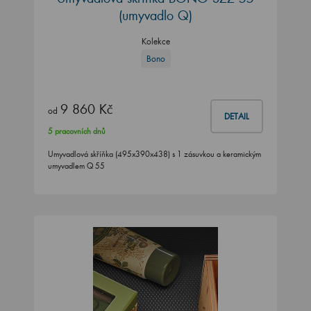
(umyvadlo Q)
Kolekce
Bono
9 860 Kč
od
DETAIL
5 pracovních dnů
Umyvadlová skříňka (495x390x438) s 1 zásuvkou a keramickým
umyvadlem Q 55