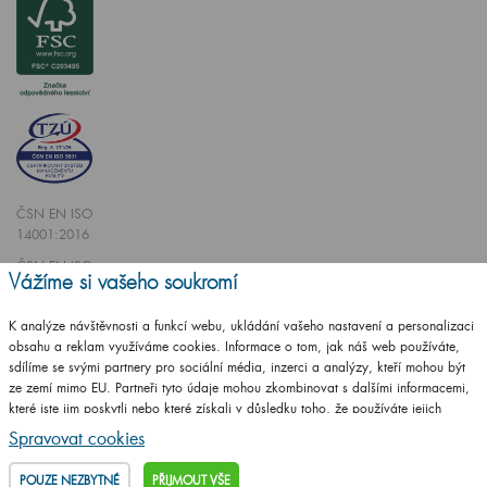
ČSN EN ISO
14001:2016
ČSN EN ISO
Vážíme si vašeho soukromí
9001:2016
K analýze návštěvnosti a funkcí webu, ukládání vašeho nastavení a personalizaci
obsahu a reklam využíváme cookies. Informace o tom, jak náš web používáte,
sdílíme se svými partnery pro sociální média, inzerci a analýzy, kteří mohou být
ze zemí mimo EU. Partneři tyto údaje mohou zkombinovat s dalšími informacemi,
které jste jim poskytli nebo které získali v důsledku toho, že používáte jejich
Vytvořilo studio
CZECHGROUP.cz
služby.
Podrobné informace
Spravovat cookies
© 2009 - 2025 Koupelnový nábytek Dřevojas v. d.,
Všechna práva vyhrazena
POUZE NEZBYTNÉ
PŘIJMOUT VŠE