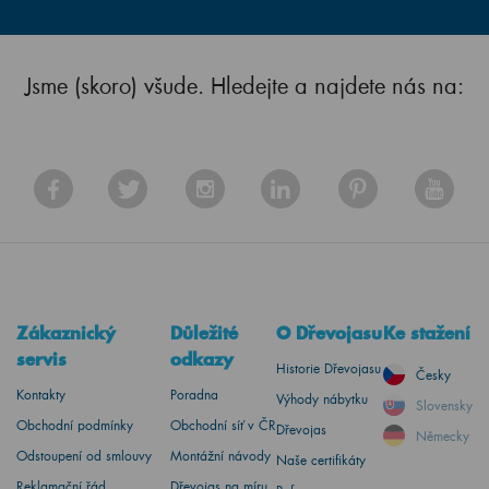
Jsme (skoro) všude. Hledejte a najdete nás na:
Zákaznický
Důležité
O Dřevojasu
Ke stažení
servis
odkazy
Historie Dřevojasu
Česky
Kontakty
Poradna
Výhody nábytku
Slovensky
Obchodní podmínky
Obchodní síť v ČR
Dřevojas
Německy
Odstoupení od smlouvy
Montážní návody
Naše certifikáty
Reklamační řád
Dřevojas na míru