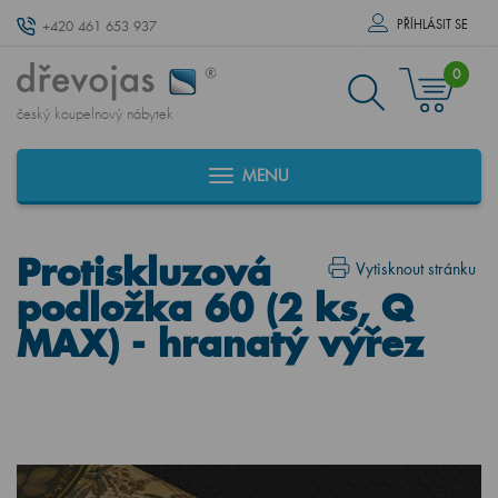
PŘÍHLÁSIT SE
+420 461 653 937
0
český koupelnový nábytek
MENU
Protiskluzová
Vytisknout stránku
podložka 60 (2 ks, Q
MAX) - hranatý výřez