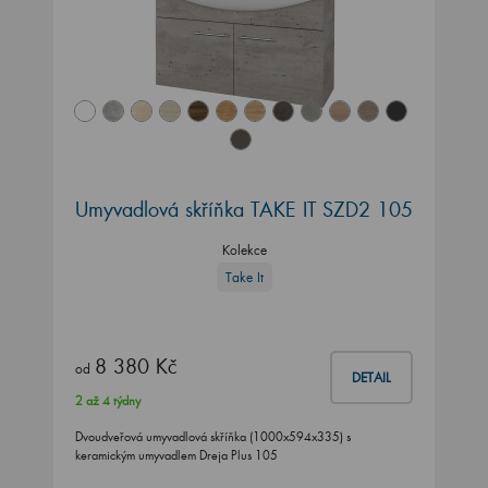
Umyvadlová skříňka TAKE IT SZD2 105
Kolekce
Take It
8 380 Kč
od
DETAIL
2 až 4 týdny
Dvoudveřová umyvadlová skříňka (1000x594x335) s
keramickým umyvadlem Dreja Plus 105