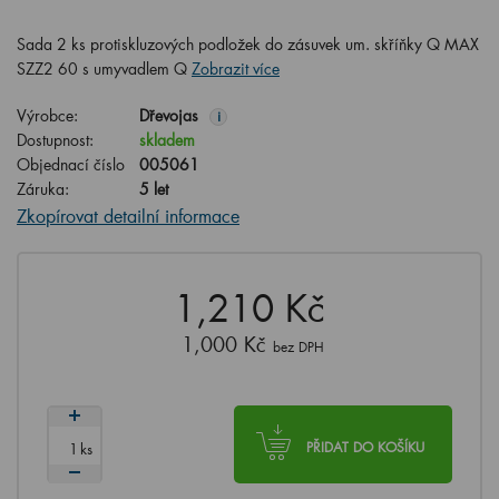
Sada 2 ks protiskluzových podložek do zásuvek um. skříňky Q MAX
SZZ2 60 s umyvadlem Q
Zobrazit více
Výrobce:
Dřevojas
i
Dostupnost:
skladem
Objednací číslo
005061
Záruka:
5 let
Zkopírovat detailní informace
1,210 Kč
1,000 Kč
bez DPH
ks
PŘIDAT DO KOŠÍKU