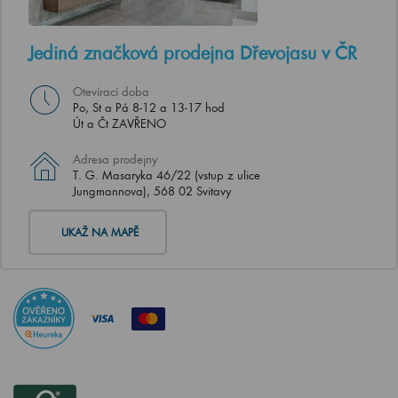
Jediná značková prodejna Dřevojasu v ČR
Otevírací doba
Po, St a Pá 8-12 a 13-17 hod
Út a Čt ZAVŘENO
Adresa prodejny
T. G. Masaryka 46/22 (vstup z ulice
Jungmannova), 568 02 Svitavy
UKAŽ NA MAPĚ