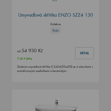
+17
Umyvadlová skříňka ENZO SZZ4 130
Kolekce
Enzo
54 930 Kč
od
DETAIL
2 až 4 týdny
Závěsná umyvadlová skříňka (1245x620x450) se 4 zásuvkami s
protiskluzovými podložkami a keramickým…