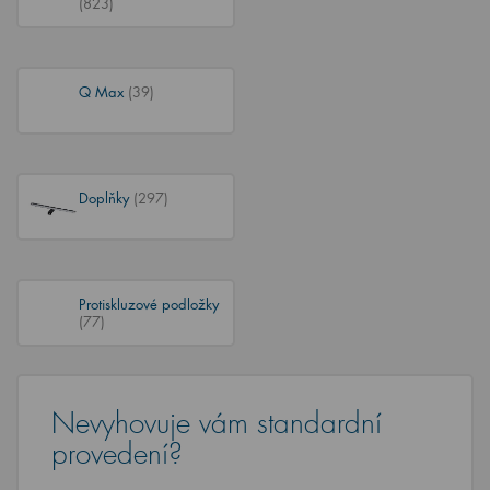
(823)
Q Max
(39)
Doplňky
(297)
Protiskluzové podložky
(77)
Nevyhovuje vám standardní
provedení?