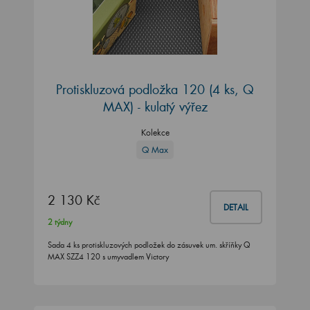
Protiskluzová podložka 120 (4 ks, Q
MAX) - kulatý výřez
Kolekce
Q Max
2 130 Kč
DETAIL
2 týdny
Sada 4 ks protiskluzových podložek do zásuvek um. skříňky Q
MAX SZZ4 120 s umyvadlem Victory