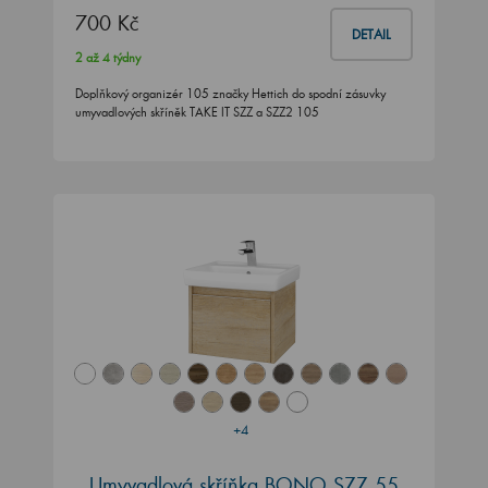
700 Kč
DETAIL
2 až 4 týdny
Doplňkový organizér 105 značky Hettich do spodní zásuvky
umyvadlových skříněk TAKE IT SZZ a SZZ2 105
+4
Umyvadlová skříňka BONO SZZ 55