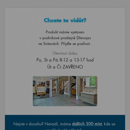
Chcete to vidět?
Produkt máme vystaven
v podnikové prodejně Dřevojas
ve Svitavách. Přijďte se podívat..
Otevírací doba
Po, St a Pá 8-12 a 13-17 hod
Út a Čt ZAVŘENO
Nejste v dosahu? Nevadí, máme
dalších 300 míst
, kde se