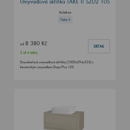
Umyvadlová skříňka TAKE IT SZD2 105
Kolekce
Take It
8 380 Kč
od
DETAIL
2 až 4 týdny
Dvoudveřová umyvadlová skříňka (1000x594x335) s
keramickým umyvadlem Dreja Plus 105