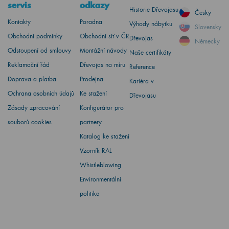
servis
odkazy
Historie Dřevojasu
Česky
Kontakty
Poradna
Výhody nábytku
Slovensky
Obchodní podmínky
Obchodní síť v ČR
Dřevojas
Německy
Odstoupení od smlouvy
Montážní návody
Naše certifikáty
Reklamační řád
Dřevojas na míru
Reference
Doprava a platba
Prodejna
Kariéra v
Ochrana osobních údajů
Ke stažení
Dřevojasu
Zásady zpracování
Konfigurátor pro
souborů cookies
partnery
Katalog ke stažení
Vzorník RAL
Whistleblowing
Environmentální
politika