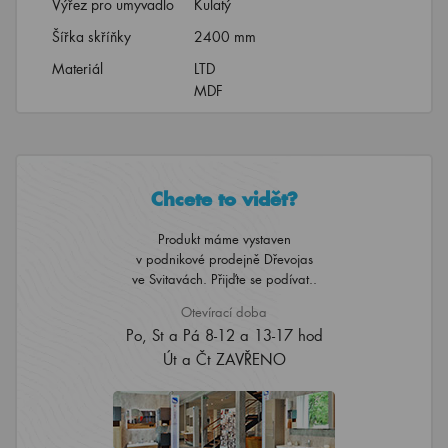
Výřez pro umyvadlo
Kulatý
Šířka skříňky
2400 mm
Materiál
LTD
MDF
Chcete to vidět?
Produkt máme vystaven
v podnikové prodejně Dřevojas
ve Svitavách. Přijďte se podívat..
Otevírací doba
Po, St a Pá 8-12 a 13-17 hod
Út a Čt ZAVŘENO