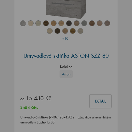
+10
Umyvadlová skříňka ASTON SZZ 80
Kolekce
Aston
15 430 Kč
od
DETAIL
2 až 4 týdny
Umyvadlová skříňka (740x420x450) s 1 zásuvkou a keramickým
umyvadlem Euphoria 80