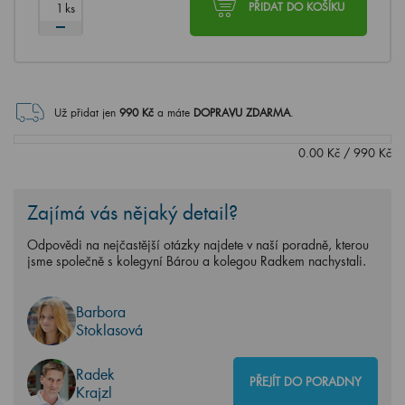
ks
PŘIDAT DO KOŠÍKU
Už přidat jen
990
Kč
a máte
DOPRAVU ZDARMA
.
0.00
Kč
/
990
Kč
Zajímá vás nějaký detail?
Odpovědi na nejčastější otázky najdete v naší poradně, kterou
jsme společně s kolegyní Bárou a kolegou Radkem nachystali.
Barbora
Stoklasová
Radek
PŘEJÍT DO PORADNY
Krajzl