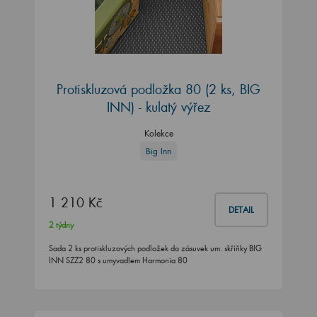
Protiskluzová podložka 80 (2 ks, BIG
INN) - kulatý výřez
Kolekce
Big Inn
1 210 Kč
DETAIL
2 týdny
Sada 2 ks protiskluzových podložek do zásuvek um. skříňky BIG
INN SZZ2 80 s umyvadlem Harmonia 80