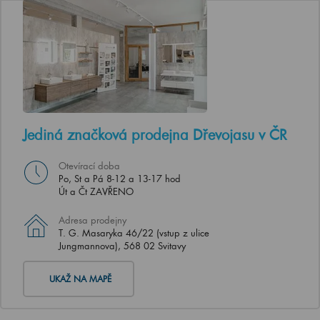
Jediná značková prodejna Dřevojasu v ČR
Otevírací doba
Po, St a Pá 8-12 a 13-17 hod
Út a Čt ZAVŘENO
Adresa prodejny
T. G. Masaryka 46/22 (vstup z ulice
Jungmannova), 568 02 Svitavy
UKAŽ NA MAPĚ