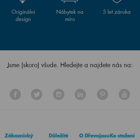
Originální
Nábytek na
5 let záruka
design
míru
Jsme (skoro) všude. Hledejte a najdete nás na:
Zákaznický
Důležité
O Dřevojasu
Ke stažení