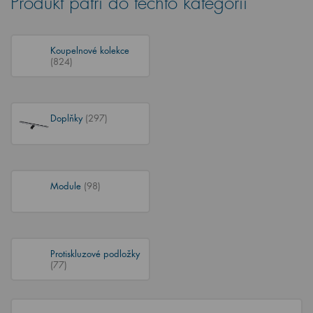
Produkt patří do těchto kategorií
Koupelnové kolekce
(824)
Doplňky
(297)
Module
(98)
Protiskluzové podložky
(77)