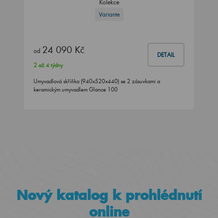
Kolekce
Variante
24 090 Kč
od
DETAIL
2 až 4 týdny
Umyvadlová skříňka (940x520x440) se 2 zásuvkami a
keramickým umyvadlem Glance 100
Nový katalog k prohlédnutí
online