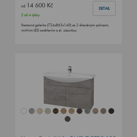
14 600 Kč
od
DETAIL
2 až 4 týdny
Vestavná galerka (724x863x140) se 2 skleněnými policemi,
vnitřním LED osvětlením a el. zásuvkou