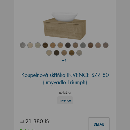
+4
Koupelnová skříňka INVENCE SZZ 80
(umyvadlo Triumph)
Kolekce
Invence
21 380 Kč
od
DETAIL