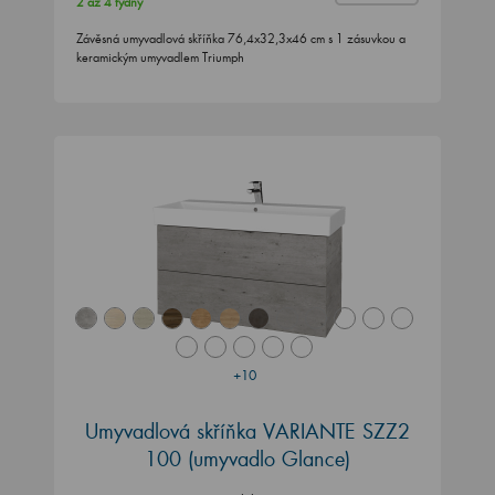
2 až 4 týdny
Závěsná umyvadlová skříňka 76,4x32,3x46 cm s 1 zásuvkou a
keramickým umyvadlem Triumph
+10
Umyvadlová skříňka VARIANTE SZZ2
100
(umyvadlo Glance)