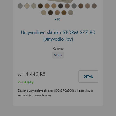
+10
Umyvadlová skříňka STORM SZZ 80
(umyvadlo Joy)
Kolekce
Storm
14 440 Kč
od
DETAIL
2 až 4 týdny
Závěsná umyvadlová skříňka (800x370x500) s 1 zásuvkou a
keramickým umyvadlem Joy