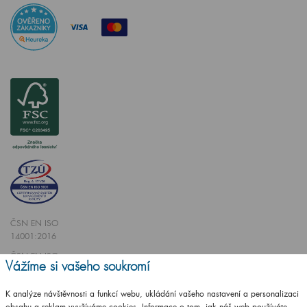
ČSN EN ISO
14001:2016
ČSN EN ISO
Vážíme si vašeho soukromí
9001:2016
K analýze návštěvnosti a funkcí webu, ukládání vašeho nastavení a personalizaci
obsahu a reklam využíváme cookies. Informace o tom, jak náš web používáte,