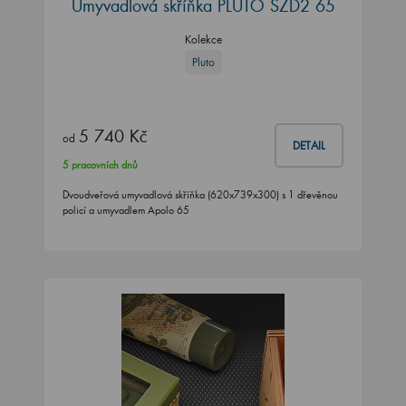
Umyvadlová skříňka PLUTO SZD2 65
Kolekce
Pluto
5 740 Kč
od
DETAIL
5 pracovních dnů
Dvoudveřová umyvadlová skříňka (620x739x300) s 1 dřevěnou
policí a umyvadlem Apolo 65